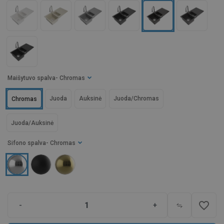
Maišytuvo spalva
- Chromas
Juoda
Auksinė
Juoda/Chromas
Chromas
Juoda/Auksinė
Sifono spalva
- Chromas
favorite_border
-
+