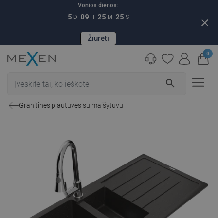
Vonios dienos:
5
09
25
24
D
H
M
S
close
Žiūrėti
0
search
Granitinės plautuvės su maišytuvu