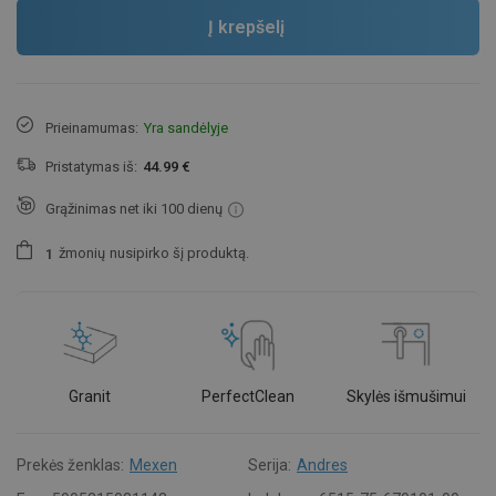
Į krepšelį
Prieinamumas:
Yra sandėlyje
Pristatymas iš:
44.99 €
Grąžinimas net iki 100 dienų
žmonių
nusipirko šį produktą.
1
Granit
PerfectClean
Skylės išmušimui
Prekės ženklas:
Mexen
Serija:
Andres