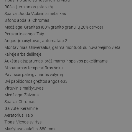
Rūšis: Įterpiamas į stalviršį
Spalva: Juoda/Auksinis metalikas
Sifono apdaila: Chromas
Medžiaga: Granitas (80% granito granulių 20% dervos)
Perskartos anga: Taip
Angos: (maišytuvas, automatas) 2
Montavimas: Universalus, galima montuoti su nuvarvėjimo vieta
kairėje arba dešinėje
Aukštas atsparumas įbrėžimams ir spalvos pakeitimams
Atsparumas temperatūros šokui
Paviršius palengvinantis valymą
Dvi papildomos gręžtos angos ø35
Virtuvinis maišytuvas:
Medžiaga: Žalvaris
Spalva: Chromas
Galvutė: Keraminė
Aeratorius: Taip
Tipas: Vienos svirtys
Maišytuvo aukštis: 380 mm