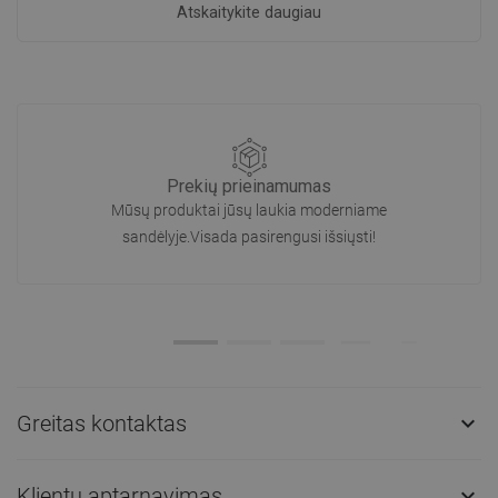
Atskaitykite daugiau
Prekių prieinamumas
Mūsų produktai jūsų laukia moderniame
sandėlyje.Visada pasirengusi išsiųsti!
Greitas kontaktas

Klientų aptarnavimas
