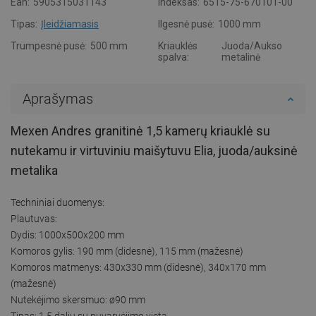
Ean:
5905315031143
Indeksas:
6515-75-670101-00
Tipas:
Įleidžiamasis
Ilgesnė pusė:
1000 mm
Trumpesnė pusė:
500 mm
Kriauklės
Juoda/Aukso
spalva:
metalinė
Aprašymas
Mexen Andres granitinė 1,5 kamerų kriauklė su
nutekamu ir virtuviniu maišytuvu Elia, juoda/auksinė
metalika
Techniniai duomenys:
Plautuvas:
Dydis: 1000x500x200 mm
Komoros gylis: 190 mm (didesnė), 115 mm (mažesnė)
Komoros matmenys: 430x330 mm (didesnė), 340x170 mm
(mažesnė)
Nutekėjimo skersmuo: ø90 mm
Tipas: 1,5 dalių su nuvarvėjimo vieta