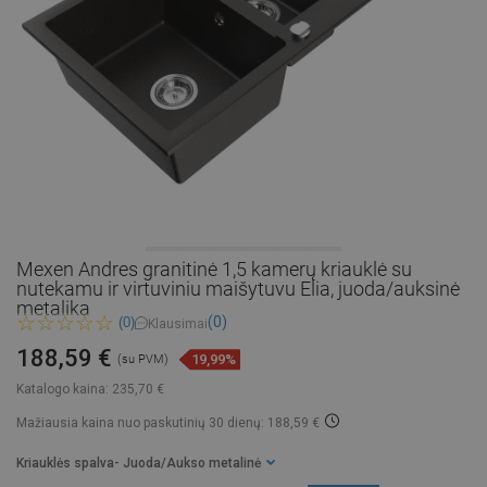
Mexen Andres granitinė 1,5 kamerų kriauklė su
nutekamu ir virtuviniu maišytuvu Elia, juoda/auksinė
metalika
(0)
(0)
Klausimai
188,59 €
19,99%
(su PVM)
Katalogo kaina:
235,70 €
Mažiausia kaina nuo paskutinių 30 dienų: 188,59 €
Kriauklės spalva
- Juoda/Aukso metalinė