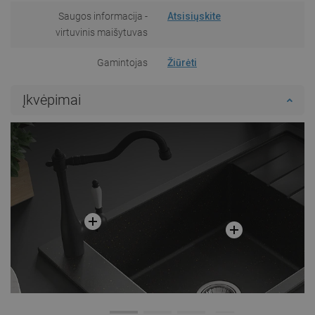
Saugos informacija -
Atsisiųskite
virtuvinis maišytuvas
Gamintojas
Žiūrėti
Įkvėpimai