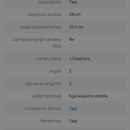
Apsisukantis
Taip
Maišytuvo aukštis
38 cm
Snapo pasiekiamumas
25,2 cm
Galimybė prijungti vandens
Ne
filtrą
Kamerų kiekis
1,5 kamerų
Angos
2
Įpjovos po angomis
2
Lašėjimo stotelė
Ilga lašėjimo stotelė
Automatinis sifonas
Taip
Pervedimas
Taip