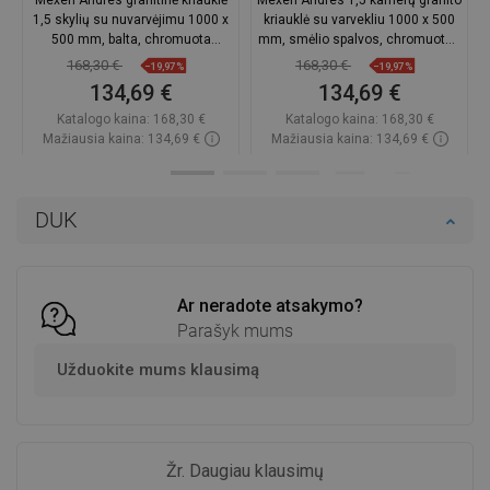
Mexen Andres granitinė kriauklė
Mexen Andres 1,5 kamerų granito
1,5 skylių su nuvarvėjimu 1000 x
kriauklė su varvekliu 1000 x 500
500 mm, balta, chromuota
mm, smėlio spalvos, chromuotas
sifonas - 6515101510-20
sifonas - 6515101510-69
168,30 €
168,30 €
−19,97%
−19,97%
134,69 €
134,69 €
Katalogo kaina:
168,30 €
Katalogo kaina:
168,30 €
Mažiausia kaina: 134,69 €
Mažiausia kaina: 134,69 €
Prieinamumas:
Yra sandėlyje
Prieinamumas:
Yra sandėlyje
Į krepšelį
Į krepšelį
DUK
Palyginti
favorite_border
Mėgstami
Palyginti
favorite_border
Mėgstami
Ar neradote atsakymo?
Parašyk mums
Užduokite mums klausimą
Žr. Daugiau klausimų