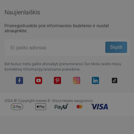
Naujienlaiškis
Prisiregistruokite prie informacinio biuletenio ir nuolat
atnaujinkite.
Bet kuriuo metu galite atsisakyti prenumeratos.Tuo tikslu rasite mūsų
kontaktinę informaciją teisiniame pranešime.
Facebook
YouTube
Pinterest
Instagram
LinkedIn
TikTok
2026 © Copyright mexen.lt. Visos teisės saugomos.