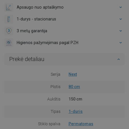
Apsaugo nuo aptaškymo
1-durys - stacionarus
3 metų garantija
Higienos pažymėjimas pagal PZH
Prekė detaliau
Serija
Next
Plotis
80 cm
Aukštis
150 cm
Tipas
1-duris
Stiklo spalva
Permatomas