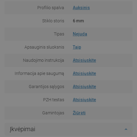
Profilio spalva
Auksinis
Stiklo storis
6 mm
Tipas
Nejuda
Apsauginis sluoksnis
Taip
Naudojimo instrukcija
Atsisiųskite
Informacija apie saugumą
Atsisiųskite
Garantijos sąlygos
Atsisiųskite
PZH testas
Atsisiųskite
Gamintojas
Žiūrėti
Įkvėpimai