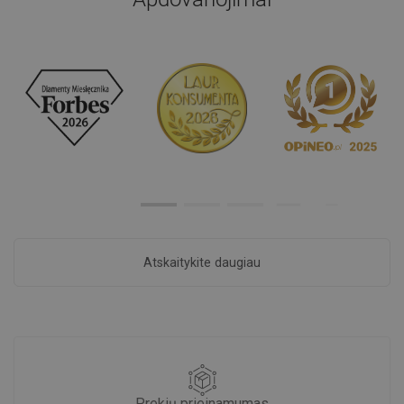
Atskaitykite daugiau
Prekių prieinamumas