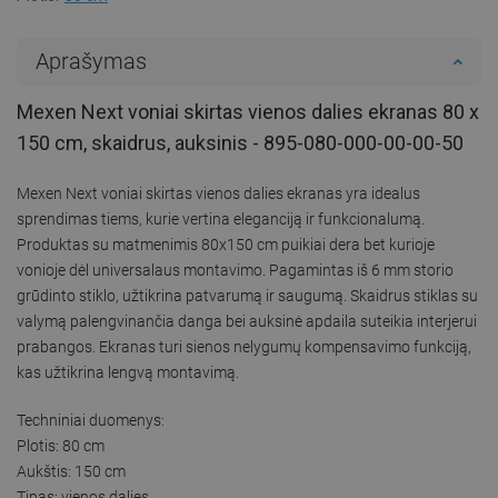
Aprašymas
Mexen Next voniai skirtas vienos dalies ekranas 80 x
150 cm, skaidrus, auksinis - 895-080-000-00-00-50
Mexen Next voniai skirtas vienos dalies ekranas yra idealus
sprendimas tiems, kurie vertina eleganciją ir funkcionalumą.
Produktas su matmenimis 80x150 cm puikiai dera bet kurioje
vonioje dėl universalaus montavimo. Pagamintas iš 6 mm storio
grūdinto stiklo, užtikrina patvarumą ir saugumą. Skaidrus stiklas su
valymą palengvinančia danga bei auksinė apdaila suteikia interjerui
prabangos. Ekranas turi sienos nelygumų kompensavimo funkciją,
kas užtikrina lengvą montavimą.
Techniniai duomenys:
Plotis: 80 cm
Aukštis: 150 cm
Tipas: vienos dalies