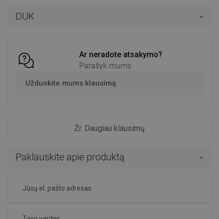
Į krepšelį
Į krepšelį
DUK
Palyginti
favorite_border
Mėgstami
Palyginti
favorite_border
Mėgstami
Ar neradote atsakymo?
Parašyk mums
Užduokite mums klausimą
Žr. Daugiau klausimų
Paklauskite apie produktą