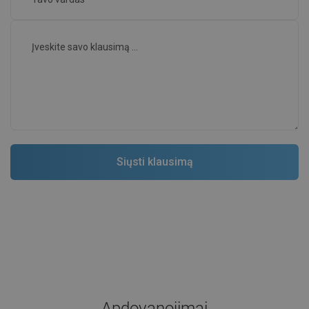
Apdovanojimai