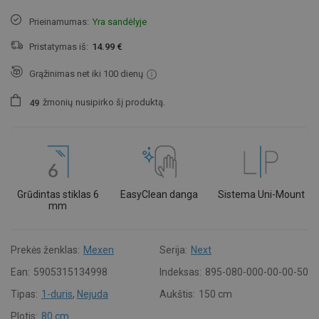
Prieinamumas:
Yra sandėlyje
Pristatymas iš:
14.99 €
Grąžinimas net iki 100 dienų
žmonių
nusipirko šį produktą.
4
9
Grūdintas stiklas 6
EasyClean danga
Sistema Uni-Mount
mm
Prekės ženklas:
Mexen
Serija:
Next
Ean:
5905315134998
Indeksas:
895-080-000-00-00-50
Tipas:
1-duris
,
Nejuda
Aukštis:
150 cm
Plotis:
80 cm