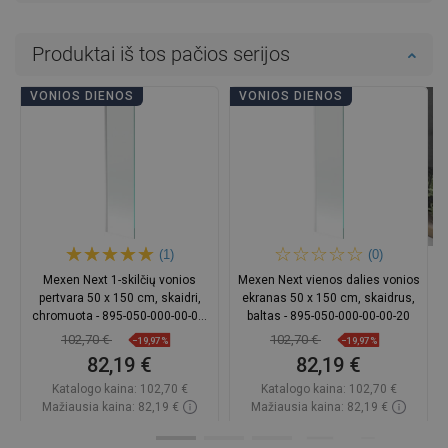
Produktai iš tos pačios serijos
VONIOS DIENOS
VONIOS DIENOS
(1)
(0)
Mexen Next 1-skilčių vonios
Mexen Next vienos dalies vonios
pertvara 50 x 150 cm, skaidri,
ekranas 50 x 150 cm, skaidrus,
chromuota - 895-050-000-00-00-
baltas - 895-050-000-00-00-20
01
102,70 €
102,70 €
−19,97%
−19,97%
82,19 €
82,19 €
Katalogo kaina:
102,70 €
Katalogo kaina:
102,70 €
Mažiausia kaina: 82,19 €
Mažiausia kaina: 82,19 €
Prieinamumas:
Yra sandėlyje
Prieinamumas:
Yra sandėlyje