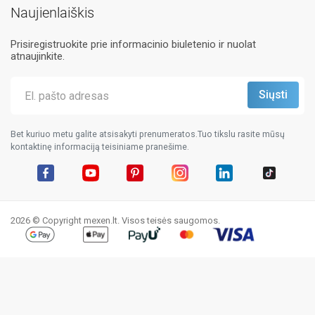
Naujienlaiškis
Prisiregistruokite prie informacinio biuletenio ir nuolat
atnaujinkite.
Bet kuriuo metu galite atsisakyti prenumeratos.Tuo tikslu rasite mūsų
kontaktinę informaciją teisiniame pranešime.
Facebook
YouTube
Pinterest
Instagram
LinkedIn
TikTok
2026 © Copyright mexen.lt. Visos teisės saugomos.