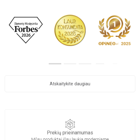
Atskaitykite daugiau
Prekių prieinamumas
Mūsų produktai jūsų laukia moderniame