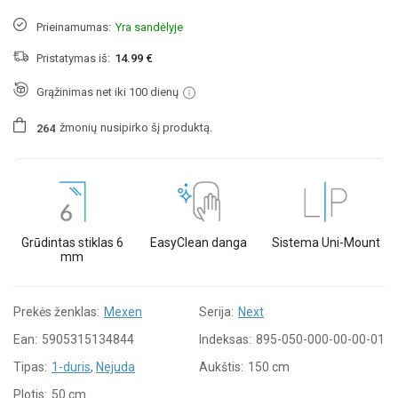
Prieinamumas:
Yra sandėlyje
Pristatymas iš:
14.99 €
Grąžinimas net iki 100 dienų
žmonių
nusipirko šį produktą.
2
6
4
Grūdintas stiklas 6
EasyClean danga
Sistema Uni-Mount
mm
Prekės ženklas:
Mexen
Serija:
Next
Ean:
5905315134844
Indeksas:
895-050-000-00-00-01
Tipas:
1-duris
,
Nejuda
Aukštis:
150 cm
Plotis:
50 cm