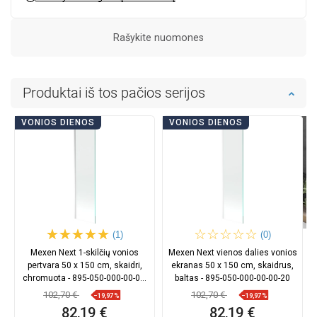
Rašykite nuomones
Produktai iš tos pačios serijos
VONIOS DIENOS
VONIOS DIENOS
(1)
(0)
Mexen Next 1-skilčių vonios
Mexen Next vienos dalies vonios
pertvara 50 x 150 cm, skaidri,
ekranas 50 x 150 cm, skaidrus,
chromuota - 895-050-000-00-00-
baltas - 895-050-000-00-00-20
01
102,70 €
102,70 €
−19,97%
−19,97%
82,19 €
82,19 €