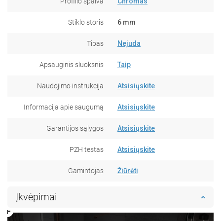
Profilio spalva
Chromas
Stiklo storis
6 mm
Tipas
Nejuda
Apsauginis sluoksnis
Taip
Naudojimo instrukcija
Atsisiųskite
Informacija apie saugumą
Atsisiųskite
Garantijos sąlygos
Atsisiųskite
PZH testas
Atsisiųskite
Gamintojas
Žiūrėti
Įkvėpimai