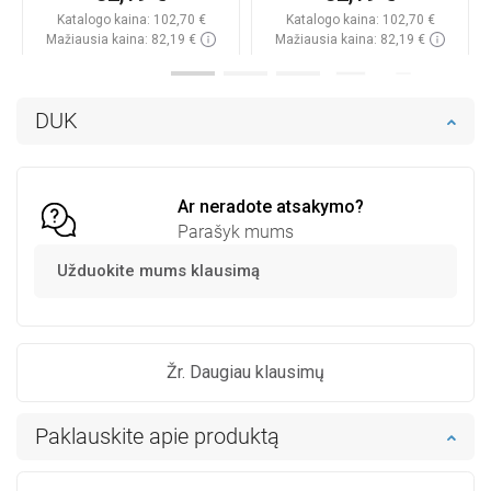
Katalogo kaina:
102,70 €
Katalogo kaina:
102,70 €
Mažiausia kaina: 82,19 €
Mažiausia kaina: 82,19 €
Prieinamumas:
Yra sandėlyje
Prieinamumas:
Yra sandėlyje
Į krepšelį
Į krepšelį
DUK
Palyginti
favorite_border
Mėgstami
Palyginti
favorite_border
Mėgstami
Ar neradote atsakymo?
Parašyk mums
Užduokite mums klausimą
Žr. Daugiau klausimų
Paklauskite apie produktą