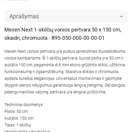
Aprašymas
Mexen Next 1-skilčių vonios pertvara 50 x 150 cm,
skaidri, chromuota - 895-050-000-00-00-01
Mexen Next vonios pertvara yra puikus sprendimas šiuolaikiškoms
vonios kambariams. Ši 1-skilčių pertvara, kurios plotis yra 50 cm ir
aukštis 150 cm, pagaminta iš 6 mm storio grūdinto stiklo, užtikrina
funkcionalumą ir ilgaamžiškumą. Skaidrus stiklas ir chromuota
apdaila suteikia elegancijos. Universalus montavimas ir galimybė
išlyginti sienos nelygumus garantuoja lengvą įrengimą. Dėl dangos,
palengvinančios valymą, pertvara yra lengvai prižiūrima.
Techniniai duomenys:
Plotis: 50 cm
Aukštis: 150 cm
Tipas: 1-skilčių
Montavimas: Universalus