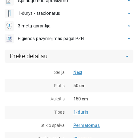
Apsaugo nuo aptaškymo
1-durys - stacionarus
3 metų garantija
Higienos pažymėjimas pagal PZH
Prekė detaliau
Serija
Next
Plotis
50 cm
Aukštis
150 cm
Tipas
1-duris
Stiklo spalva
Permatomas