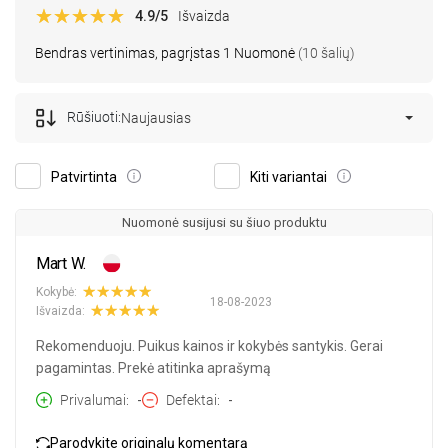
4.9
/5
Išvaizda
Bendras vertinimas, pagrįstas 1 Nuomonė
(10 šalių)
Rūšiuoti:
Naujausias
Patvirtinta
Kiti variantai
Nuomonė susijusi su šiuo produktu
Mart W.
Kokybė:
18-08-2023
Išvaizda:
Rekomenduoju. Puikus kainos ir kokybės santykis. Gerai
pagamintas. Prekė atitinka aprašymą
Privalumai
-
Defektai
-
Parodykite originalų komentarą