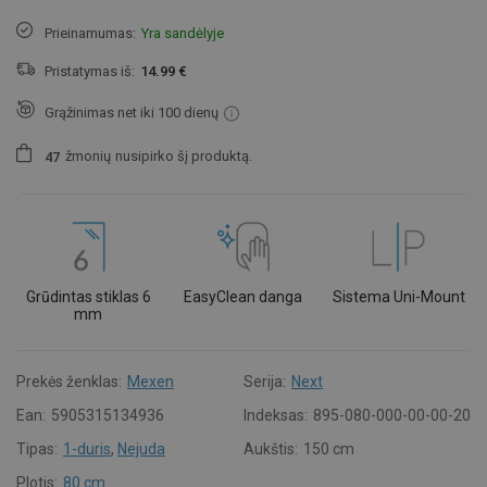
Prieinamumas:
Yra sandėlyje
Pristatymas iš:
14.99 €
Grąžinimas net iki 100 dienų
žmonių
nusipirko šį produktą.
4
7
Grūdintas stiklas 6
EasyClean danga
Sistema Uni-Mount
mm
Prekės ženklas:
Mexen
Serija:
Next
Ean:
5905315134936
Indeksas:
895-080-000-00-00-20
Tipas:
1-duris
,
Nejuda
Aukštis:
150 cm
Plotis:
80 cm