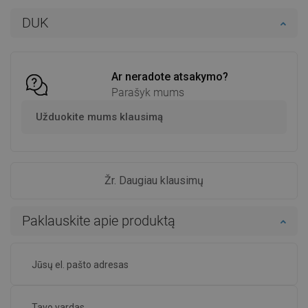
Į krepšelį
Į krepšelį
DUK
Palyginti
favorite_border
Mėgstami
Palyginti
favorite_border
Mėgstami
Ar neradote atsakymo?
Parašyk mums
Užduokite mums klausimą
Žr. Daugiau klausimų
Paklauskite apie produktą