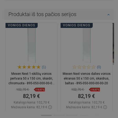
Produktai iš tos pačios serijos
VONIOS DIENOS
VONIOS DIENOS
(1)
(0)
Mexen Next 1-skilčių vonios
Mexen Next vienos dalies vonios
pertvara 50 x 150 cm, skaidri,
ekranas 50 x 150 cm, skaidrus,
chromuota - 895-050-000-00-00-
baltas - 895-050-000-00-00-20
01
102,70 €
102,70 €
−19,97%
−19,97%
82,19 €
82,19 €
Katalogo kaina:
102,70 €
Katalogo kaina:
102,70 €
Mažiausia kaina: 82,19 €
Mažiausia kaina: 82,19 €
Prieinamumas:
Yra sandėlyje
Prieinamumas:
Yra sandėlyje