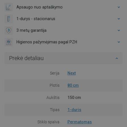
Apsaugo nuo aptaškymo
1-durys - stacionarus
3 metų garantija
Higienos pažymėjimas pagal PZH
Prekė detaliau
Serija
Next
Plotis
80 cm
Aukštis
150 cm
Tipas
1-duris
Stiklo spalva
Permatomas