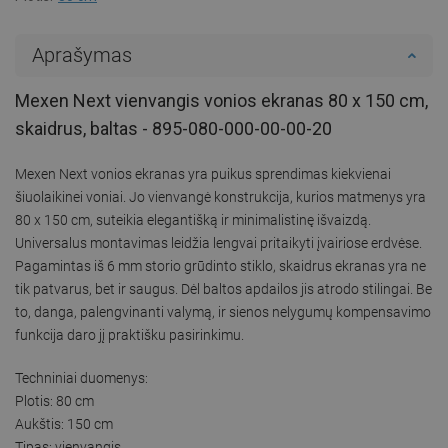
Aprašymas
Mexen Next vienvangis vonios ekranas 80 x 150 cm,
skaidrus, baltas - 895-080-000-00-00-20
Mexen Next vonios ekranas yra puikus sprendimas kiekvienai
šiuolaikinei voniai. Jo vienvangė konstrukcija, kurios matmenys yra
80 x 150 cm, suteikia elegantišką ir minimalistinę išvaizdą.
Universalus montavimas leidžia lengvai pritaikyti įvairiose erdvėse.
Pagamintas iš 6 mm storio grūdinto stiklo, skaidrus ekranas yra ne
tik patvarus, bet ir saugus. Dėl baltos apdailos jis atrodo stilingai. Be
to, danga, palengvinanti valymą, ir sienos nelygumų kompensavimo
funkcija daro jį praktišku pasirinkimu.
Techniniai duomenys:
Plotis: 80 cm
Aukštis: 150 cm
Tipas: vienvangis