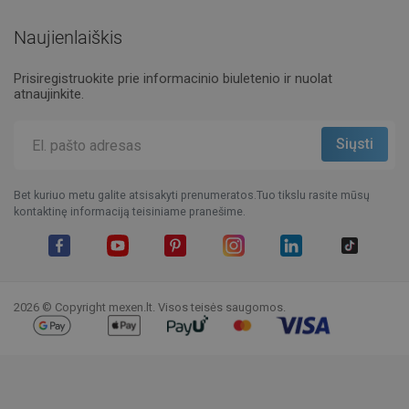
Naujienlaiškis
Prisiregistruokite prie informacinio biuletenio ir nuolat
atnaujinkite.
Bet kuriuo metu galite atsisakyti prenumeratos.Tuo tikslu rasite mūsų
kontaktinę informaciją teisiniame pranešime.
Facebook
YouTube
Pinterest
Instagram
LinkedIn
TikTok
2026 © Copyright mexen.lt. Visos teisės saugomos.