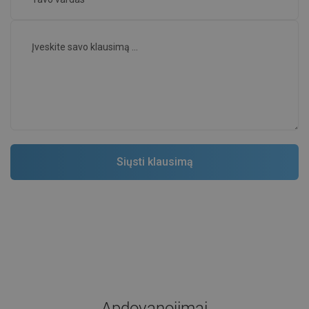
Apdovanojimai