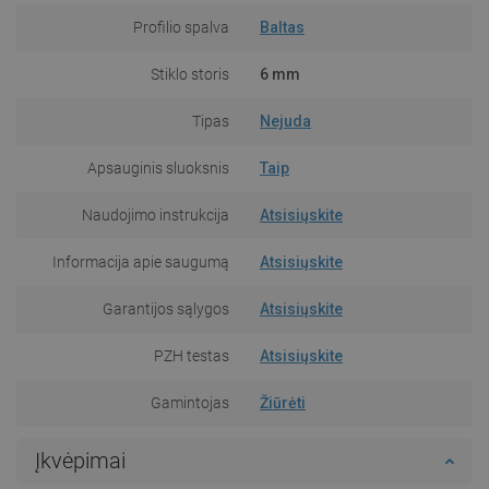
Profilio spalva
Baltas
Stiklo storis
6 mm
Tipas
Nejuda
Apsauginis sluoksnis
Taip
Naudojimo instrukcija
Atsisiųskite
Informacija apie saugumą
Atsisiųskite
Garantijos sąlygos
Atsisiųskite
PZH testas
Atsisiųskite
Gamintojas
Žiūrėti
Įkvėpimai