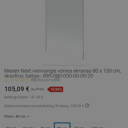
Mexen Next vienvangis vonios ekranas 80 x 150 cm,
skaidrus, baltas - 895-080-000-00-00-20
(0)
(0)
Klausimai
105,09 €
19,96%
(su PVM)
Katalogo kaina:
131,30 €
Mažiausia kaina nuo paskutinių 30 dienų: 105,09 €
Plotis
- 80 cm