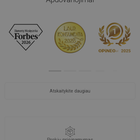
Atskaitykite daugiau
Prekių prieinamumas