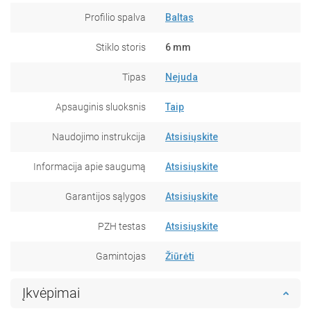
Profilio spalva
Baltas
Stiklo storis
6 mm
Tipas
Nejuda
Apsauginis sluoksnis
Taip
Naudojimo instrukcija
Atsisiųskite
Informacija apie saugumą
Atsisiųskite
Garantijos sąlygos
Atsisiųskite
PZH testas
Atsisiųskite
Gamintojas
Žiūrėti
Įkvėpimai