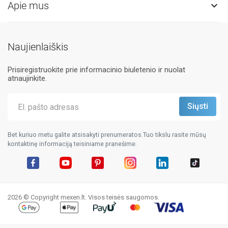
Apie mus

Naujienlaiškis
Prisiregistruokite prie informacinio biuletenio ir nuolat
atnaujinkite.
Bet kuriuo metu galite atsisakyti prenumeratos.Tuo tikslu rasite mūsų
kontaktinę informaciją teisiniame pranešime.
Facebook
YouTube
Pinterest
Instagram
LinkedIn
TikTok
2026 © Copyright mexen.lt. Visos teisės saugomos.