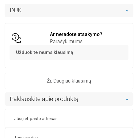
Į krepšelį
Į krepšelį
DUK
Palyginti
favorite_border
Mėgstami
Palyginti
favorite_border
Mėgstami
Ar neradote atsakymo?
Parašyk mums
Užduokite mums klausimą
Žr. Daugiau klausimų
Paklauskite apie produktą