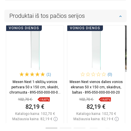
Produktai iš tos pačios serijos
VONIOS DIENOS
VONIOS DIENOS
(1)
(0)
Mexen Next 1-skilčių vonios
Mexen Next vienos dalies vonios
pertvara 50 x 150 cm, skaidri,
ekranas 50 x 150 cm, skaidrus,
chromuota - 895-050-000-00-00-
baltas - 895-050-000-00-00-20
01
102,70 €
102,70 €
−19,97%
−19,97%
82,19 €
82,19 €
Katalogo kaina:
102,70 €
Katalogo kaina:
102,70 €
Mažiausia kaina: 82,19 €
Mažiausia kaina: 82,19 €
Prieinamumas:
Yra sandėlyje
Prieinamumas:
Yra sandėlyje