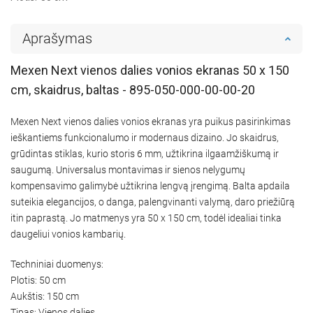
Aprašymas
Mexen Next vienos dalies vonios ekranas 50 x 150
cm, skaidrus, baltas - 895-050-000-00-00-20
Mexen Next vienos dalies vonios ekranas yra puikus pasirinkimas
ieškantiems funkcionalumo ir modernaus dizaino. Jo skaidrus,
grūdintas stiklas, kurio storis 6 mm, užtikrina ilgaamžiškumą ir
saugumą. Universalus montavimas ir sienos nelygumų
kompensavimo galimybė užtikrina lengvą įrengimą. Balta apdaila
suteikia elegancijos, o danga, palengvinanti valymą, daro priežiūrą
itin paprastą. Jo matmenys yra 50 x 150 cm, todėl idealiai tinka
daugeliui vonios kambarių.
Techniniai duomenys:
Plotis: 50 cm
Aukštis: 150 cm
Tipas: Vienos dalies