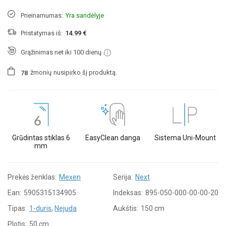
Prieinamumas:
Yra sandėlyje
Pristatymas iš:
14.99 €
Grąžinimas net iki 100 dienų
žmonių
nusipirko šį produktą.
7
8
Grūdintas stiklas 6
EasyClean danga
Sistema Uni-Mount
mm
Prekės ženklas:
Mexen
Serija:
Next
Ean:
5905315134905
Indeksas:
895-050-000-00-00-20
Tipas:
1-duris
,
Nejuda
Aukštis:
150 cm
Plotis:
50 cm