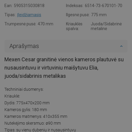
Ean:
5905315030818
Indeksas:
6514-73-670101-70
Tipas:
Įleidžiamasis
Ilgesnė pusė:
775 mm
Trumpesnė pusė:
470 mm
Kriauklės
Juoda/Sidabrinė
spalva:
metalinė
Aprašymas
Mexen Cesar granitinė vienos kameros plautuvė su
nusausintuvu ir virtuviniu maišytuvu Elia,
juoda/sidabrinis metalikas
Techniniai duomenys:
Kriauklė:
Dydis: 775x470x200 mm
Kameros gylis: 180 mm
Kameros matmenys: 410x355 mm
Nutekėjimo skersmuo: ø90 mm
Tipas: su vienu dubeniu ir nusausintuvu