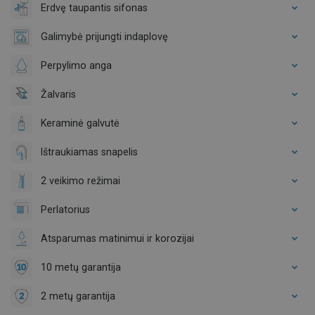
Erdvę taupantis sifonas
Galimybė prijungti indaplovę
Perpylimo anga
Žalvaris
Keraminė galvutė
Ištraukiamas snapelis
2 veikimo režimai
Perlatorius
Atsparumas matinimui ir korozijai
10 metų garantija
2 metų garantija