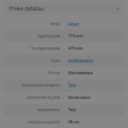
Prekė detaliau
Serija
Cesar
Ilgesnė pusė
775 mm
Trumpesnė pusė
470 mm
Tipas
Įleidžiamasis
Forma
Stačiakampis
Ištraukiamas snapelis
Taip
Montavimo kryptis
Universalus
Apsisukantis
Taip
Maišytuvo aukštis
38 cm