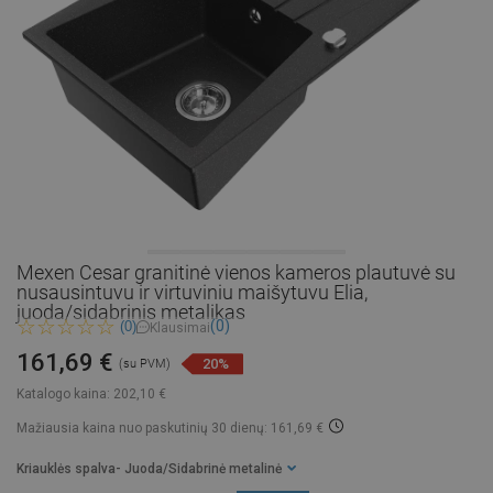
Mexen Cesar granitinė vienos kameros plautuvė su
nusausintuvu ir virtuviniu maišytuvu Elia,
juoda/sidabrinis metalikas
(0)
(0)
Klausimai
161,69 €
20%
(su PVM)
Katalogo kaina:
202,10 €
Mažiausia kaina nuo paskutinių 30 dienų: 161,69 €
Kriauklės spalva
- Juoda/Sidabrinė metalinė