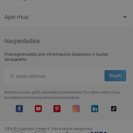
Apie mus

Naujienlaiškis
Prisiregistruokite prie informacinio biuletenio ir nuolat
atnaujinkite.
Bet kuriuo metu galite atsisakyti prenumeratos.Tuo tikslu rasite mūsų
kontaktinę informaciją teisiniame pranešime.
Facebook
YouTube
Pinterest
Instagram
LinkedIn
TikTok
2026 © Copyright mexen.lt. Visos teisės saugomos.