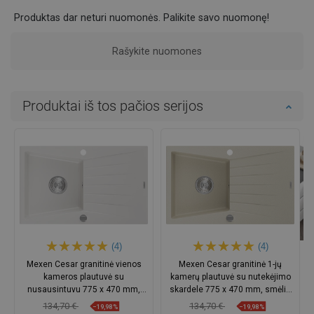
Produktas dar neturi nuomonės. Palikite savo nuomonę!
Rašykite nuomones
Produktai iš tos pačios serijos
(4)
(4)
Mexen Cesar granitinė vienos
Mexen Cesar granitinė 1-jų
kameros plautuvė su
kamerų plautuvė su nutekėjimo
nusausintuvu 775 x 470 mm,
skardele 775 x 470 mm, smėlio
balta, chromuotas sifonas -
spalvos, chromuotas sifonas
134,70 €
134,70 €
−19,98%
−19,98%