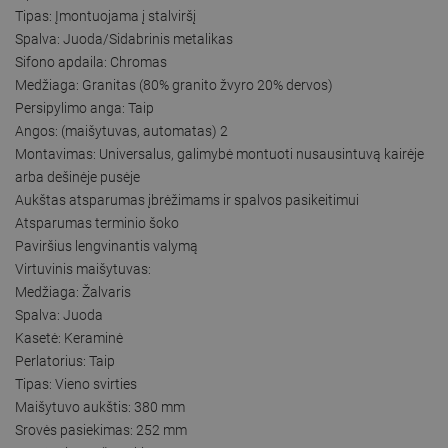
Tipas: Įmontuojama į stalviršį
Spalva: Juoda/Sidabrinis metalikas
Sifono apdaila: Chromas
Medžiaga: Granitas (80% granito žvyro 20% dervos)
Persipylimo anga: Taip
Angos: (maišytuvas, automatas) 2
Montavimas: Universalus, galimybė montuoti nusausintuvą kairėje
arba dešinėje pusėje
Aukštas atsparumas įbrėžimams ir spalvos pasikeitimui
Atsparumas terminio šoko
Paviršius lengvinantis valymą
Virtuvinis maišytuvas:
Medžiaga: Žalvaris
Spalva: Juoda
Kasetė: Keraminė
Perlatorius: Taip
Tipas: Vieno svirties
Maišytuvo aukštis: 380 mm
Srovės pasiekimas: 252 mm