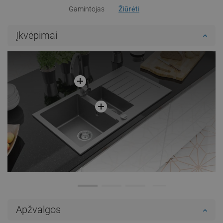
Gamintojas
Žiūrėti
Įkvėpimai
Apžvalgos