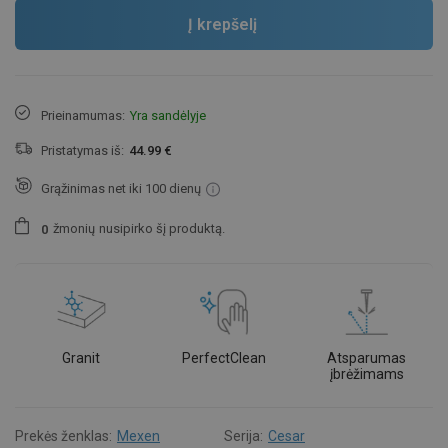
Į krepšelį
Prieinamumas:
Yra sandėlyje
Pristatymas iš:
44.99 €
Grąžinimas net iki 100 dienų
žmonių
nusipirko šį produktą.
0
Granit
PerfectClean
Atsparumas
įbrėžimams
Prekės ženklas:
Mexen
Serija:
Cesar