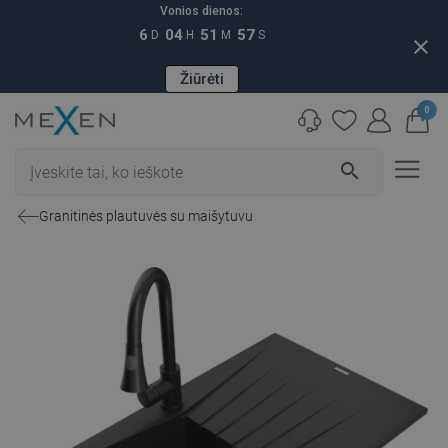
Vonios dienos:
6
04
51
56
D
H
M
S
close
Žiūrėti
0
search
Granitinės plautuvės su maišytuvu