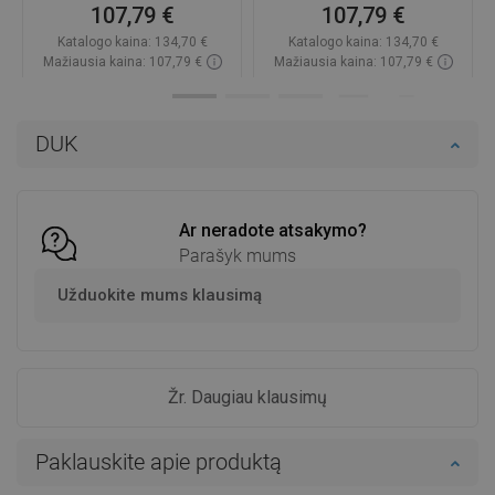
6514771010-20
107,79 €
107,79 €
Katalogo kaina:
134,70 €
Katalogo kaina:
134,70 €
Mažiausia kaina: 107,79 €
Mažiausia kaina: 107,79 €
Prieinamumas:
Yra sandėlyje
Prieinamumas:
Yra sandėlyje
Į krepšelį
Į krepšelį
DUK
Palyginti
favorite_border
Mėgstami
Palyginti
favorite_border
Mėgstami
Ar neradote atsakymo?
Parašyk mums
Užduokite mums klausimą
Žr. Daugiau klausimų
Paklauskite apie produktą