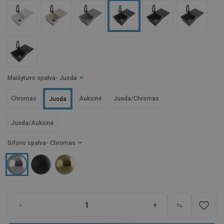
Maišytuvo spalva
- Juoda
Chromas
Auksinė
Juoda/Chromas
Juoda
Juoda/Auksinė
Sifono spalva
- Chromas
favorite_border
-
+