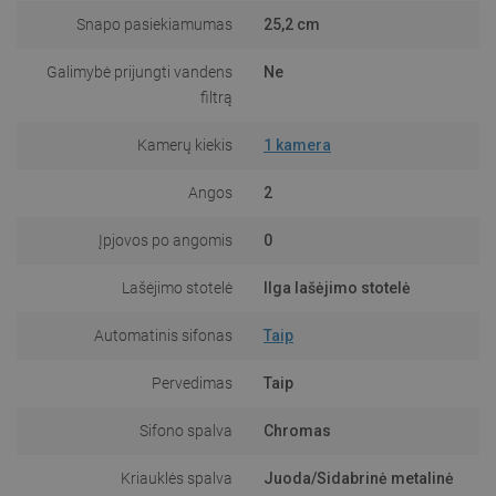
Snapo pasiekiamumas
25,2 cm
Galimybė prijungti vandens
Ne
filtrą
Kamerų kiekis
1 kamera
Angos
2
Įpjovos po angomis
0
Lašėjimo stotelė
Ilga lašėjimo stotelė
Automatinis sifonas
Taip
Pervedimas
Taip
Sifono spalva
Chromas
Kriauklės spalva
Juoda/Sidabrinė metalinė