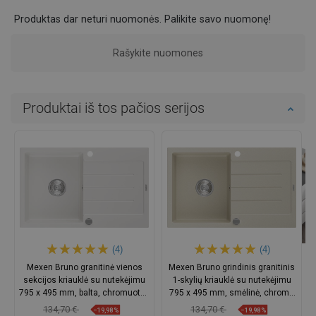
Produktas dar neturi nuomonės. Palikite savo nuomonę!
Rašykite nuomones
Produktai iš tos pačios serijos
(4)
(4)
Mexen Bruno granitinė vienos
Mexen Bruno grindinis granitinis
sekcijos kriauklė su nutekėjimu
1-skylių kriauklė su nutekėjimu
795 x 495 mm, balta, chromuotas
795 x 495 mm, smėlinė, chromo
sifonas - 6513791010-20
sifonas - 6513791010-69
134,70 €
134,70 €
−19,98%
−19,98%