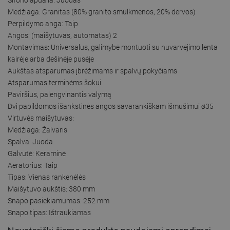
Medžiaga: Granitas (80% granito smulkmenos, 20% dervos)
Perpildymo anga: Taip
Angos: (maišytuvas, automatas) 2
Montavimas: Universalus, galimybė montuoti su nuvarvėjimo lenta
kairėje arba dešinėje pusėje
Aukštas atsparumas įbrėžimams ir spalvų pokyčiams
Atsparumas terminėms šokui
Paviršius, palengvinantis valymą
Dvi papildomos išankstinės angos savarankiškam išmušimui ø35
Virtuvės maišytuvas:
Medžiaga: Žalvaris
Spalva: Juoda
Galvutė: Keraminė
Aeratorius: Taip
Tipas: Vienas rankenėlės
Maišytuvo aukštis: 380 mm
Snapo pasiekiamumas: 252 mm
Snapo tipas: Ištraukiamas