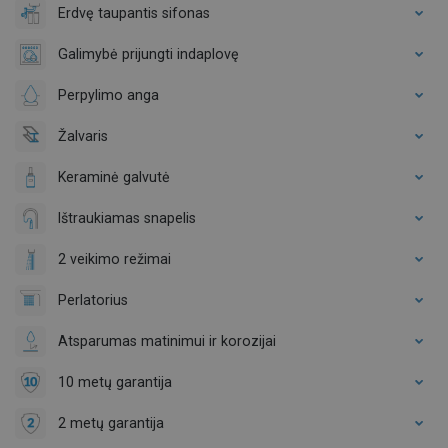
Erdvę taupantis sifonas
Galimybė prijungti indaplovę
Perpylimo anga
Žalvaris
Keraminė galvutė
Ištraukiamas snapelis
2 veikimo režimai
Perlatorius
Atsparumas matinimui ir korozijai
10 metų garantija
2 metų garantija