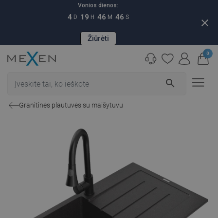
Vonios dienos:
4
19
46
45
D
H
M
S
close
Žiūrėti
0
search
Granitinės plautuvės su maišytuvu