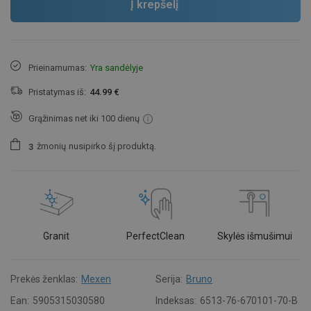
Į krepšelį
Prieinamumas:
Yra sandėlyje
Pristatymas iš:
44.99 €
Grąžinimas net iki 100 dienų
žmonių
nusipirko šį produktą.
3
Granit
PerfectClean
Skylės išmušimui
Prekės ženklas:
Mexen
Serija:
Bruno
Ean:
5905315030580
Indeksas:
6513-76-670101-70-B