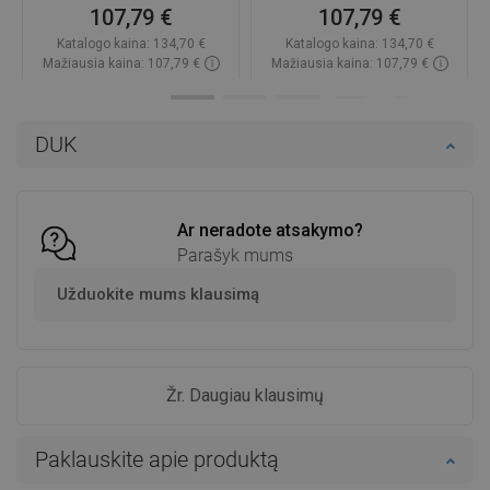
107,79 €
107,79 €
Katalogo kaina:
134,70 €
Katalogo kaina:
134,70 €
Mažiausia kaina: 107,79 €
Mažiausia kaina: 107,79 €
Prieinamumas:
Yra sandėlyje
Prieinamumas:
Yra sandėlyje
Į krepšelį
Į krepšelį
DUK
Palyginti
favorite_border
Mėgstami
Palyginti
favorite_border
Mėgstami
Ar neradote atsakymo?
Parašyk mums
Užduokite mums klausimą
Žr. Daugiau klausimų
Paklauskite apie produktą