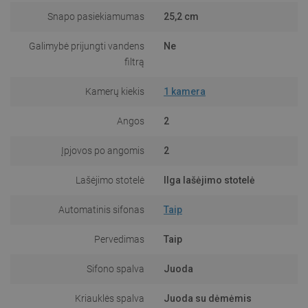
Snapo pasiekiamumas
25,2 cm
Galimybė prijungti vandens
Ne
filtrą
Kamerų kiekis
1 kamera
Angos
2
Įpjovos po angomis
2
Lašėjimo stotelė
Ilga lašėjimo stotelė
Automatinis sifonas
Taip
Pervedimas
Taip
Sifono spalva
Juoda
Kriauklės spalva
Juoda su dėmėmis