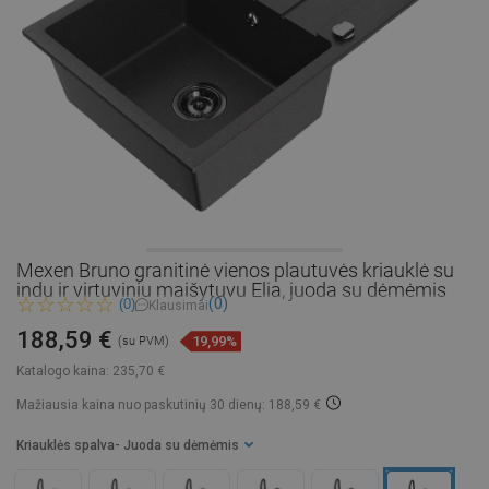
Mexen Bruno granitinė vienos plautuvės kriauklė su
indu ir virtuviniu maišytuvu Elia, juoda su dėmėmis
(0)
(0)
Klausimai
188,59 €
19,99%
(su PVM)
Katalogo kaina:
235,70 €
Mažiausia kaina nuo paskutinių 30 dienų: 188,59 €
Kriauklės spalva
- Juoda su dėmėmis