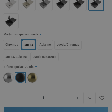
Maišytuvo spalva
- Juoda
Chromas
Auksinė
Juoda/Chromas
Juoda
Juoda/Auksinė
Juoda su taškais
Sifono spalva
- Juoda
favorite_border
-
+