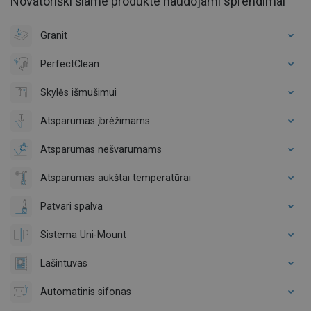
Novatoriški šiame produkte naudojami sprendimai
Granit
PerfectClean
Skylės išmušimui
Atsparumas įbrėžimams
Atsparumas nešvarumams
Atsparumas aukštai temperatūrai
Patvari spalva
Sistema Uni-Mount
Lašintuvas
Automatinis sifonas