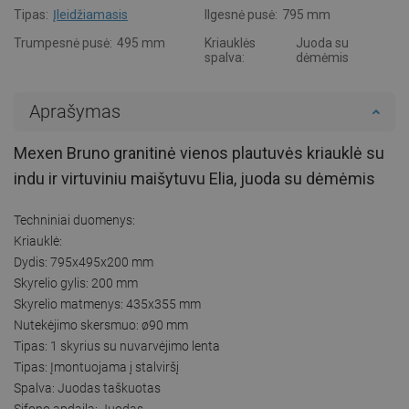
Tipas:
Įleidžiamasis
Ilgesnė pusė:
795 mm
Trumpesnė pusė:
495 mm
Kriauklės
Juoda su
spalva:
dėmėmis
Aprašymas
Mexen Bruno granitinė vienos plautuvės kriauklė su
indu ir virtuviniu maišytuvu Elia, juoda su dėmėmis
Techniniai duomenys:
Kriauklė:
Dydis: 795x495x200 mm
Skyrelio gylis: 200 mm
Skyrelio matmenys: 435x355 mm
Nutekėjimo skersmuo: ø90 mm
Tipas: 1 skyrius su nuvarvėjimo lenta
Tipas: Įmontuojama į stalviršį
Spalva: Juodas taškuotas
Sifono apdaila: Juodas