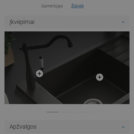
Gamintojas
Žiūrėti
Įkvėpimai
Apžvalgos