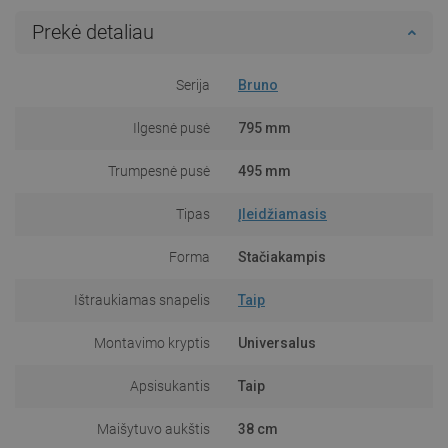
Prekė detaliau
Serija
Bruno
Ilgesnė pusė
795 mm
Trumpesnė pusė
495 mm
Tipas
Įleidžiamasis
Forma
Stačiakampis
Ištraukiamas snapelis
Taip
Montavimo kryptis
Universalus
Apsisukantis
Taip
Maišytuvo aukštis
38 cm