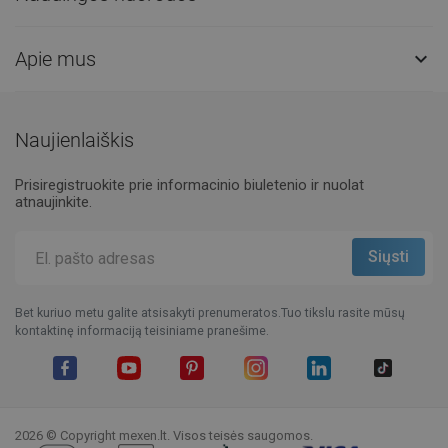
Apie mus

Naujienlaiškis
Prisiregistruokite prie informacinio biuletenio ir nuolat
atnaujinkite.
Bet kuriuo metu galite atsisakyti prenumeratos.Tuo tikslu rasite mūsų
kontaktinę informaciją teisiniame pranešime.
Facebook
YouTube
Pinterest
Instagram
LinkedIn
TikTok
2026 © Copyright mexen.lt. Visos teisės saugomos.