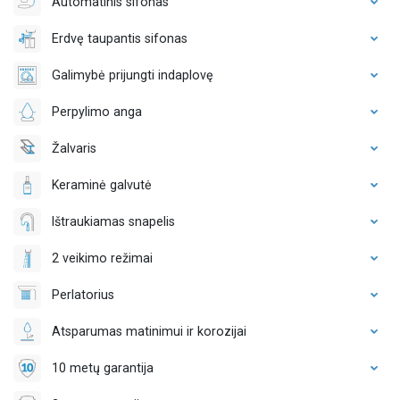
Automatinis sifonas
Erdvę taupantis sifonas
Galimybė prijungti indaplovę
Perpylimo anga
Žalvaris
Keraminė galvutė
Ištraukiamas snapelis
2 veikimo režimai
Perlatorius
Atsparumas matinimui ir korozijai
10 metų garantija