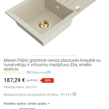
Mexen Pablo granitinė vienos plautuvės kriauklė su
nuvarvėtoju ir virtuviniu maišytuvu Elia, smėlio
spalvos
(0)
(0)
Klausimai
187,29 €
20%
(su PVM)
Katalogo kaina:
234,10 €
Mažiausia kaina nuo paskutinių 30 dienų: 187,29 €
Kriauklės spalva
- Smėlio spalva