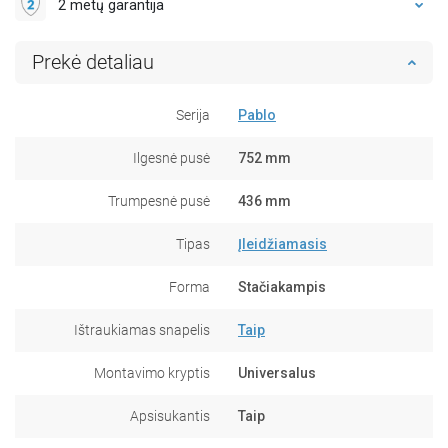
2 metų garantija
Prekė detaliau
Serija
Pablo
Ilgesnė pusė
752 mm
Trumpesnė pusė
436 mm
Tipas
Įleidžiamasis
Forma
Stačiakampis
Ištraukiamas snapelis
Taip
Montavimo kryptis
Universalus
Apsisukantis
Taip