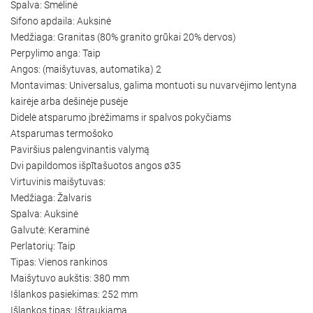
Spalva: Smėlinė
Sifono apdaila: Auksinė
Medžiaga: Granitas (80% granito grūkai 20% dervos)
Perpylimo anga: Taip
Angos: (maišytuvas, automatika) 2
Montavimas: Universalus, galima montuoti su nuvarvėjimo lentyna
kairėje arba dešinėje pusėje
Didelė atsparumo įbrėžimams ir spalvos pokyčiams
Atsparumas termošoko
Paviršius palengvinantis valymą
Dvi papildomos išpītašuotos angos ø35
Virtuvinis maišytuvas:
Medžiaga: Žalvaris
Spalva: Auksinė
Galvutė: Keraminė
Perlatorių: Taip
Tipas: Vienos rankinos
Maišytuvo aukštis: 380 mm
Išlankos pasiekimas: 252 mm
Išlankos tipas: Ištraukiama