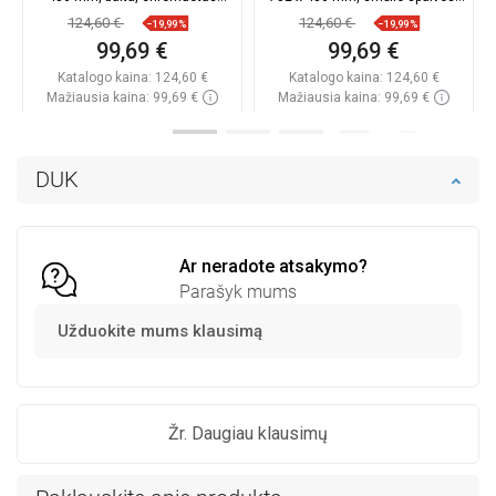
sifonas - 6510751010-20
chromuotas sifonas -
124,60 €
124,60 €
−19,99%
−19,99%
6510751010-69
99,69 €
99,69 €
Katalogo kaina:
124,60 €
Katalogo kaina:
124,60 €
Mažiausia kaina: 99,69 €
Mažiausia kaina: 99,69 €
Prieinamumas:
Yra sandėlyje
Prieinamumas:
Yra sandėlyje
Į krepšelį
Į krepšelį
DUK
Palyginti
favorite_border
Mėgstami
Palyginti
favorite_border
Mėgstami
Ar neradote atsakymo?
Parašyk mums
Užduokite mums klausimą
Žr. Daugiau klausimų