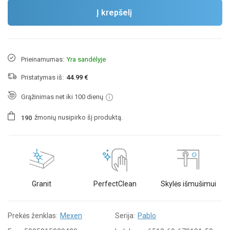
Į krepšelį
Prieinamumas:
Yra sandėlyje
Pristatymas iš:
44.99 €
Grąžinimas net iki 100 dienų
žmonių
nusipirko šį produktą.
1
9
0
Granit
PerfectClean
Skylės išmušimui
Prekės ženklas:
Mexen
Serija:
Pablo