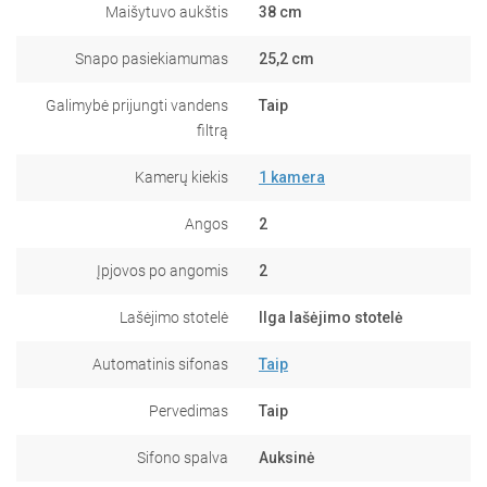
Maišytuvo aukštis
38 cm
Snapo pasiekiamumas
25,2 cm
Galimybė prijungti vandens
Taip
filtrą
Kamerų kiekis
1 kamera
Angos
2
Įpjovos po angomis
2
Lašėjimo stotelė
Ilga lašėjimo stotelė
Automatinis sifonas
Taip
Pervedimas
Taip
Sifono spalva
Auksinė