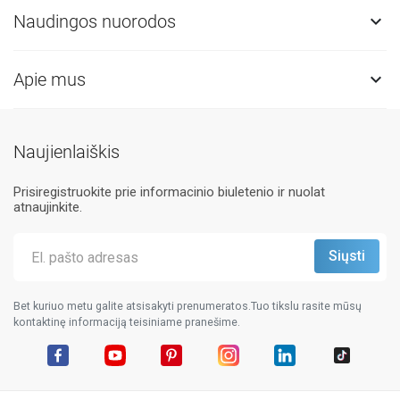
Naudingos nuorodos

Apie mus

Naujienlaiškis
Prisiregistruokite prie informacinio biuletenio ir nuolat
atnaujinkite.
Bet kuriuo metu galite atsisakyti prenumeratos.Tuo tikslu rasite mūsų
kontaktinę informaciją teisiniame pranešime.
Facebook
YouTube
Pinterest
Instagram
LinkedIn
TikTok