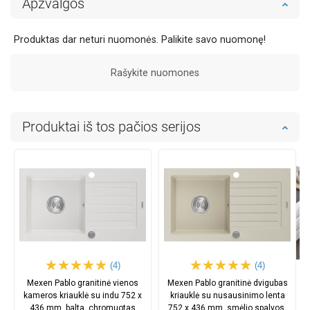
Apžvalgos
Produktas dar neturi nuomonės. Palikite savo nuomonę!
Rašykite nuomones
Produktai iš tos pačios serijos
(4)
(4)
Mexen Pablo granitinė vienos
Mexen Pablo granitinė dvigubas
kameros kriauklė su indu 752 x
kriauklė su nusausinimo lenta
436 mm, balta, chromuotas
752 x 436 mm, smėlio spalvos,