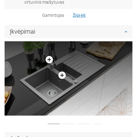
virtuvinis maišytuvas
Gamintojas
Žiūrėti
Įkvėpimai