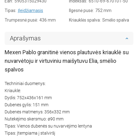
Ean:
5905315029430
Indeksas:
6510-69-670101-50
Tipas:
Įleidžiamasis
Ilgesnė pusė:
752 mm
Trumpesnė pusė:
436 mm
Kriauklės spalva:
Smėlio spalva
Aprašymas
Mexen Pablo granitinė vienos plautuvės kriauklė su
nuvarvėtoju ir virtuviniu maišytuvu Elia, smėlio
spalvos
Techniniai duomenys:
Kriauklė:
Dydis: 752x436x161 mm
Dubenės gylis: 151 mm
Dubenės matmenys: 356x332 mm
Nutekėjimo skersmuo: ø90 mm
Tipas: Vienos dubenės su nuvarvėjimo lentyna
Tipas: Įtempiama į stalviršį