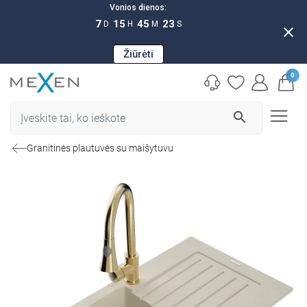
Vonios dienos:
7
15
45
22
D
H
M
S
close
Žiūrėti
0
search
Granitinės plautuvės su maišytuvu