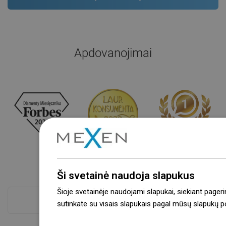
Apdovanojimai
Ši svetainė naudoja slapukus
Šioje svetainėje naudojami slapukai, siekiant pageri
Atskaitykite daugiau
sutinkate su visais slapukais pagal mūsų slapukų pol