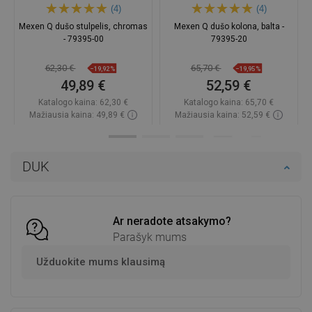
(4)
(4)
Mexen Q dušo stulpelis, chromas
Mexen Q dušo kolona, balta -
- 79395-00
79395-20
62,30 €
65,70 €
−19,92%
−19,95%
49,89 €
52,59 €
Katalogo kaina:
62,30 €
Katalogo kaina:
65,70 €
Mažiausia kaina: 49,89 €
Mažiausia kaina: 52,59 €
Prieinamumas:
Yra sandėlyje
Prieinamumas:
Yra sandėlyje
Į krepšelį
Į krepšelį
DUK
Palyginti
favorite_border
Mėgstami
Palyginti
favorite_border
Mėgstami
Ar neradote atsakymo?
Parašyk mums
Užduokite mums klausimą