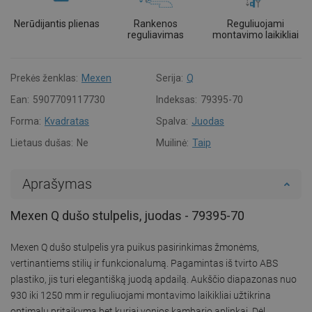
Nerūdijantis plienas
Rankenos
Reguliuojami
reguliavimas
montavimo laikikliai
Prekės ženklas:
Mexen
Serija:
Q
Ean:
5907709117730
Indeksas:
79395-70
Forma:
Kvadratas
Spalva:
Juodas
Lietaus dušas:
Ne
Muilinė:
Taip
Aprašymas
Mexen Q dušo stulpelis, juodas - 79395-70
Mexen Q dušo stulpelis yra puikus pasirinkimas žmonėms,
vertinantiems stilių ir funkcionalumą. Pagamintas iš tvirto ABS
plastiko, jis turi elegantišką juodą apdailą. Aukščio diapazonas nuo
930 iki 1250 mm ir reguliuojami montavimo laikikliai užtikrina
optimalų pritaikymą bet kuriai vonios kambario aplinkai. Dėl