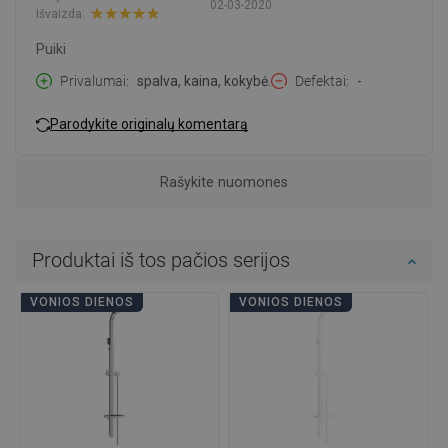
02-03-2020
Išvaizda:
Puiki
Privalumai
spalva, kaina, kokybė.
Defektai
-
Parodykite originalų komentarą
Rašykite nuomones
Produktai iš tos pačios serijos
VONIOS DIENOS
VONIOS DIENOS