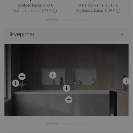
Katalogo kaina:
8,40 €
Katalogo kaina:
10,10 €
Mažiausia kaina: 6,79 €
Mažiausia kaina: 8,09 €
Prieinamumas:
Yra sandėlyje
Prieinamumas:
Yra sandėlyje
Į krepšelį
Į krepšelį
Įkvėpimai
Palyginti
favorite_border
Mėgstami
Palyginti
favorite_border
Mėgstami