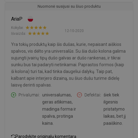
Nuomonė susijusi su šiuo produktu
AriaP
Kokybė:
12-10-2020
Išvaizda:
Yra tokių produktų kaip šis dušas, kurie, nepaisant aiškios
spalvos, vis dėlto yra universalūs. Su šia dušo kolona galima
sujungti įvairių tipų dušo galvas ar dušo rankenas, ir tikrai
sunku bus tai padaryti netinkamai. Paprastos formos (kaip
ši kolona) turi tai, kad tinka daugeliui dalykų. Taip pat,
kalbant apie interjero dizainą, su šiuo dušu turime didelę
laisvę derinti spalvas.
Privalumai
universalumas,
Defektai
šiek tiek
geras atlikimas,
ilgesnis
madinga forma ir
pristatymo
spalva, protinga
laikas, bet jį
kaina.
paaiškino.
Parodykite originalų komentarą