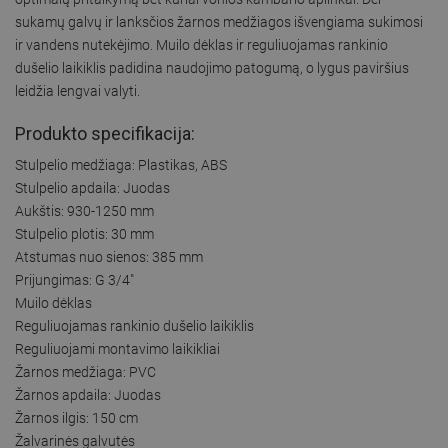
sukamų galvų ir lanksčios žarnos medžiagos išvengiama sukimosi
ir vandens nutekėjimo. Muilo dėklas ir reguliuojamas rankinio
dušelio laikiklis padidina naudojimo patogumą, o lygus paviršius
leidžia lengvai valyti.
Produkto specifikacija:
Stulpelio medžiaga: Plastikas, ABS
Stulpelio apdaila: Juodas
Aukštis: 930-1250 mm
Stulpelio plotis: 30 mm
Atstumas nuo sienos: 385 mm
Prijungimas: G 3/4"
Muilo dėklas
Reguliuojamas rankinio dušelio laikiklis
Reguliuojami montavimo laikikliai
Žarnos medžiaga: PVC
Žarnos apdaila: Juodas
Žarnos ilgis: 150 cm
Žalvarinės galvutės