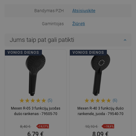
Bandymas PZH
Atsisiųskite
Gamintojas
Žiūrėti
Jums taip pat gali patikti
VONIOS DIENOS
VONIOS DIENOS
(5)
(6)
Mexen R-05 3 funkcijų juodas
Mexen R-40 3 funkcijų dušo
dušo rankenas - 79505-70
rankenėlė, juoda - 79540-70
8,40 €
10,10 €
−19,17%
−19,9%
6,79 €
8,09 €