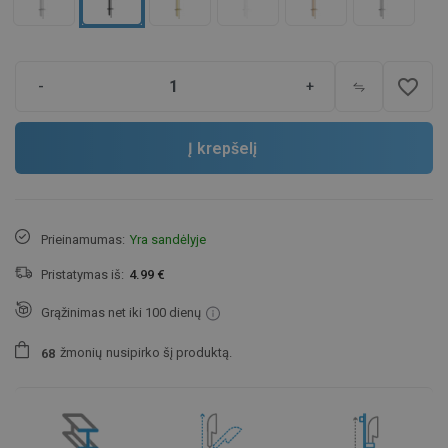
favorite_border
-
+
Į krepšelį
Prieinamumas:
Yra sandėlyje
Pristatymas iš:
4.99 €
Grąžinimas net iki 100 dienų
žmonių
nusipirko šį produktą.
6
8