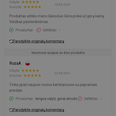
Kokybė:
15-02-2023
Išvaizda:
Produktas atitiko mano lūkesčius Gera prekė už gerą kainą
Visiškas pasitenkinimas
Privalumai
-
Defektai
-
Parodykite originalų komentarą
Nuomonė susijusi su šiuo produktu
RozaA
Kokybė:
23-06-2021
Išvaizda:
Tinka ypač naujose vonios kambariuose su paprastais
priedais.
Privalumai
lengva valyti, gerai atrodo.
Defektai
-
Parodykite originalų komentarą