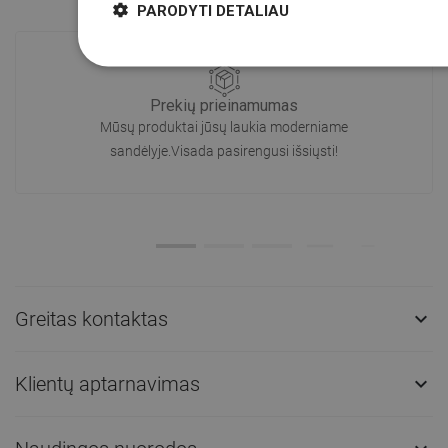
PARODYTI DETALIAU
Prekių prieinamumas
Mūsų produktai jūsų laukia moderniame
sandėlyje.Visada pasirengusi išsiųsti!
Greitas kontaktas

Klientų aptarnavimas
