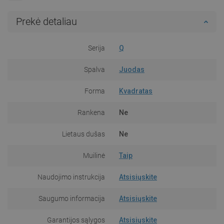
Prekė detaliau
Serija
Q
Spalva
Juodas
Forma
Kvadratas
Rankena
Ne
Lietaus dušas
Ne
Muilinė
Taip
Naudojimo instrukcija
Atsisiųskite
Saugumo informacija
Atsisiųskite
Garantijos sąlygos
Atsisiųskite