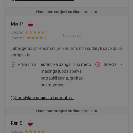
Nuomonė susijusi su šiuo produktu
MariP
Kokybė:
13-06-2020
Išvaizda:
Labai geras sprendimas, jei kas nors nori sudaryti savo dušo
komplektą.
Privalumai
estetiška danga, šiuo metu
Defektai
-
madinga juoda spalva,
patraukli kaina, greitas
pristatymas.
Parodykite originalų komentarą
Nuomonė susijusi su šiuo produktu
ReniS
Kokybė: