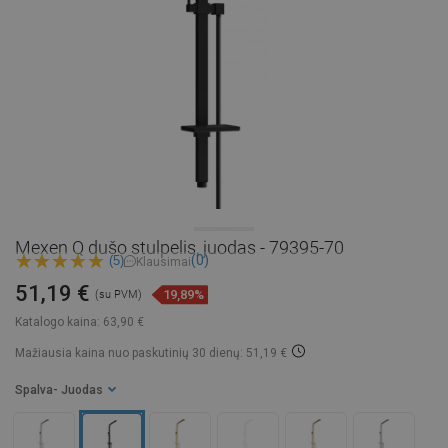
Mexen Q dušo stulpelis, juodas - 79395-70
(0)
(5)
Klausimai
51,19 €
19,89%
(su PVM)
Katalogo kaina:
63,90 €
Mažiausia kaina nuo paskutinių 30 dienų: 51,19 €
Spalva
- Juodas