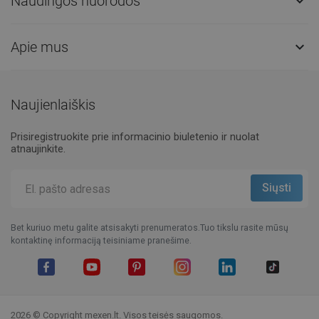
Naudingos nuorodos

Apie mus

Naujienlaiškis
Prisiregistruokite prie informacinio biuletenio ir nuolat
atnaujinkite.
Bet kuriuo metu galite atsisakyti prenumeratos.Tuo tikslu rasite mūsų
kontaktinę informaciją teisiniame pranešime.
Facebook
YouTube
Pinterest
Instagram
LinkedIn
TikTok
2026 © Copyright mexen.lt. Visos teisės saugomos.