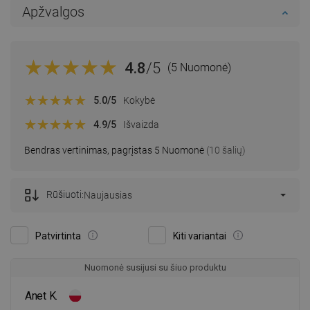
Apžvalgos
4.8
/5
(5 Nuomonė)
5.0
/5
Kokybė
4.9
/5
Išvaizda
Bendras vertinimas, pagrįstas 5 Nuomonė
(10 šalių)
Rūšiuoti:
Naujausias
Patvirtinta
Kiti variantai
Nuomonė susijusi su šiuo produktu
Anet K.