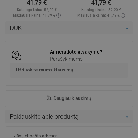
41,79 €
41,79 €
Katalogo kaina:
52,20 €
Katalogo kaina:
52,20 €
Mažiausia kaina: 41,79 €
Mažiausia kaina: 41,79 €
Prieinamumas:
Yra sandėlyje
Prieinamumas:
Yra sandėlyje
DUK
Į krepšelį
Į krepšelį
Palyginti
favorite_border
Mėgstami
Palyginti
favorite_border
Mėgstami
Ar neradote atsakymo?
Parašyk mums
Užduokite mums klausimą
Žr. Daugiau klausimų
Paklauskite apie produktą