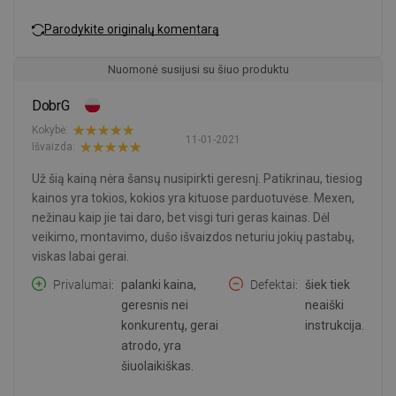
Parodykite originalų komentarą
Nuomonė susijusi su šiuo produktu
DobrG
Kokybė:
11-01-2021
Išvaizda:
Už šią kainą nėra šansų nusipirkti geresnį. Patikrinau, tiesiog
kainos yra tokios, kokios yra kituose parduotuvėse. Mexen,
nežinau kaip jie tai daro, bet visgi turi geras kainas. Dėl
veikimo, montavimo, dušo išvaizdos neturiu jokių pastabų,
viskas labai gerai.
Privalumai
palanki kaina,
Defektai
šiek tiek
geresnis nei
neaiški
konkurentų, gerai
instrukcija.
atrodo, yra
šiuolaikiškas.