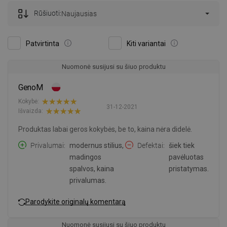
Rūšiuoti:
Naujausias
Patvirtinta
Kiti variantai
Nuomonė susijusi su šiuo produktu
GenoM
Kokybė:
31-12-2021
Išvaizda:
Produktas labai geros kokybės, be to, kaina nėra didelė.
Privalumai
modernus stilius,
Defektai
šiek tiek
madingos
pavėluotas
spalvos, kaina
pristatymas.
privalumas.
Parodykite originalų komentarą
Nuomonė susijusi su šiuo produktu