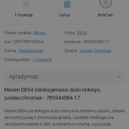
1-funkcija
Lietus
AntiCalc
Prekės ženklas:
Mexen
Serija:
DB54
Ean:
5907709140554
Indeksas:
785544584-17
Forma:
Stačiakampis
Spalva:
Juodas
,
Chromas
Funkcijų kiekis:
1-funkcinė
Aprašymas
Mexen DB54 slankiojamasis dušo rinkinys,
juodas/chromas - 785544584-17
Mexen DB54 yra stilingas dušo rinkinys su moderniu dizainu, idealiai
derinantis juodą ir chromuotą apdailą. Lazdelės medžiaga yra
nerūdijantis plienas ir ABS, suteikiantys tvirtumą, o jos juoda