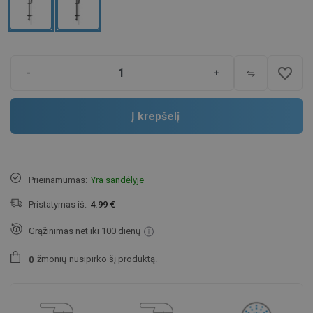
favorite_border
-
+
Į krepšelį
Prieinamumas:
Yra sandėlyje
Pristatymas iš:
4.99 €
Grąžinimas net iki 100 dienų
žmonių
nusipirko šį produktą.
0