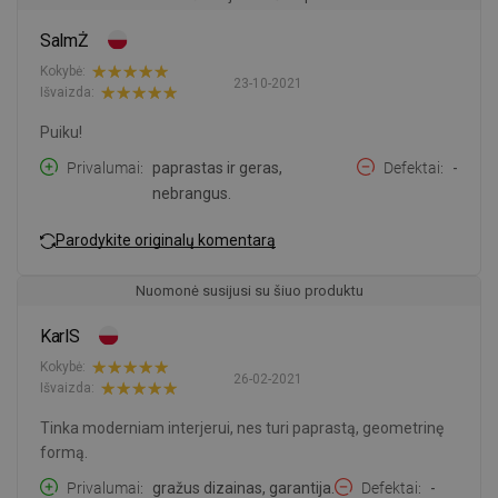
SalmŻ
Kokybė:
23-10-2021
Išvaizda:
Puiku!
Privalumai
paprastas ir geras,
Defektai
-
nebrangus.
Parodykite originalų komentarą
Nuomonė susijusi su šiuo produktu
KarlS
Kokybė:
26-02-2021
Išvaizda:
Tinka moderniam interjerui, nes turi paprastą, geometrinę
formą.
Privalumai
gražus dizainas, garantija.
Defektai
-