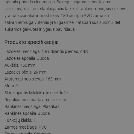
apdaila prideda elegancijos. Su reguliuojamais montavimo
laikikliais, muiline ir slankiojančiu laikikliu rankinei duše, šis rinkinys
yra funkcionalus ir praktiškas. 150 cm ilgio PVC žarna su
žalvarinėmis galvutėmis yra ilgaamžė ir atspari susisukimui dėl
sukamos galvutės ir lygaus paviršiaus.
Produkto specifikacija:
Lazdelės medžiaga: Nerūdijantis plienas, ABS
Lazdelės apdaila: Juoda
Aukštis: 750 mm
Lazdelės plotis: 29 mm
Atstumas nuo sienos: 165 mm
Muilinė
Slankiojantis laikiklis rankinei duše
Reguliuojami montavimo laikikliai
Rankinės medžiaga: Plastikas
Rankinės apdaila: Juoda
Funkcijų kiekis: 1
Žarnos medžiaga: PVC
Žarnos apdaila: Chromas