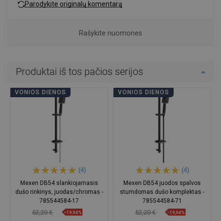
Parodykite originalų komentarą
Rašykite nuomones
Produktai iš tos pačios serijos
VONIOS DIENOS
VONIOS DIENOS
(4)
(4)
Mexen DB54 slankiojamasis
Mexen DB54 juodos spalvos
dušo rinkinys, juodas/chromas -
stumdomas dušo komplektas -
785544584-17
785544584-71
52,20 €
52,20 €
−19,94%
−19,94%