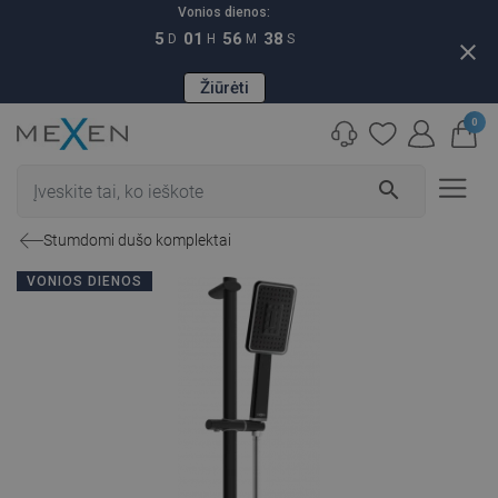
Vonios dienos:
5
01
56
37
D
H
M
S
close
Žiūrėti
0
search
Stumdomi dušo komplektai
VONIOS DIENOS