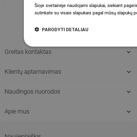
sandėlyje.Visada pasirengusi išsiųsti!
Šioje svetainėje naudojami slapukai, siekiant pageri
sutinkate su visais slapukais pagal mūsų slapukų pol
PARODYTI DETALIAU
Greitas kontaktas

Klientų aptarnavimas

Naudingos nuorodos

Apie mus

Naujienlaiškis