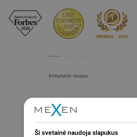
Atskaitykite daugiau
Prekių prieinamumas
Mūsų produktai jūsų laukia moderniame
Ši svetainė naudoja slapukus