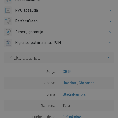
PVC apsauga
PerfectClean
2 metų garantija
Higienos patvirtinimas PZH
Prekė detaliau
Serija
DB54
Spalva
Juodas
,
Chromas
Forma
Stačiakampis
Rankena
Taip
Funkcijų kiekis
1-funkcinė