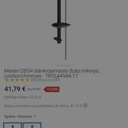
Mexen DB54 slankiojamasis dušo rinkinys,
juodas/chromas - 785544584-17
(0)
(4)
Klausimai
41,79 €
19,94%
(su PVM)
Katalogo kaina:
52,20 €
Mažiausia kaina nuo paskutinių 30 dienų: 41,79 €
Spalva
- Chromas