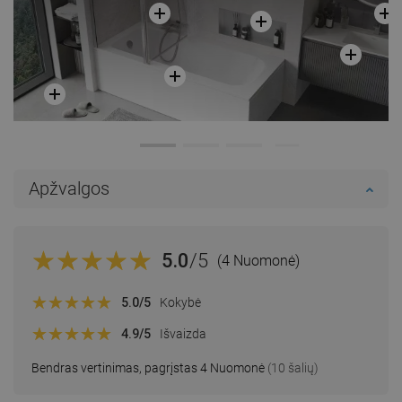
Apžvalgos
5.0
/5
(4 Nuomonė)
5.0
/5
Kokybė
4.9
/5
Išvaizda
Bendras vertinimas, pagrįstas 4 Nuomonė
(10 šalių)