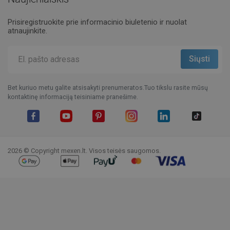
Prisiregistruokite prie informacinio biuletenio ir nuolat
atnaujinkite.
Bet kuriuo metu galite atsisakyti prenumeratos.Tuo tikslu rasite mūsų
kontaktinę informaciją teisiniame pranešime.
Facebook
YouTube
Pinterest
Instagram
LinkedIn
TikTok
2026 © Copyright mexen.lt. Visos teisės saugomos.