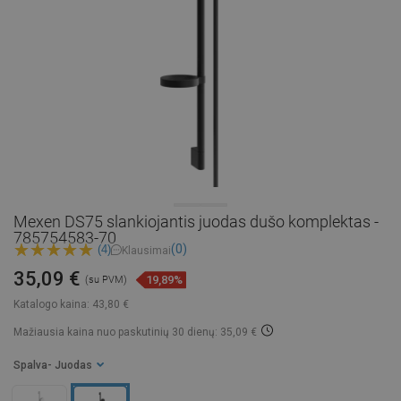
Mexen DS75 slankiojantis juodas dušo komplektas -
785754583-70
(0)
(4)
Klausimai
35,09 €
19,89%
(su PVM)
Katalogo kaina:
43,80 €
Mažiausia kaina nuo paskutinių 30 dienų: 35,09 €
Spalva
- Juodas