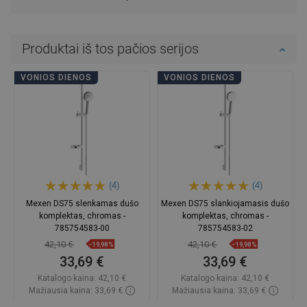
Produktai iš tos pačios serijos
VONIOS DIENOS
VONIOS DIENOS
(4)
(4)
Mexen DS75 slenkamas dušo
Mexen DS75 slankiojamasis dušo
komplektas, chromas -
komplektas, chromas -
785754583-00
785754583-02
42,10 €
42,10 €
−19,98%
−19,98%
33,69 €
33,69 €
Katalogo kaina:
42,10 €
Katalogo kaina:
42,10 €
Mažiausia kaina: 33,69 €
Mažiausia kaina: 33,69 €
Prieinamumas:
Yra sandėlyje
Prieinamumas:
Yra sandėlyje