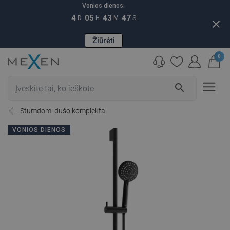
Vonios dienos:
4
05
43
46
D
H
M
S
close
Žiūrėti
0
search
Stumdomi dušo komplektai
VONIOS DIENOS