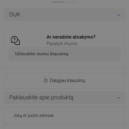
Į krepšelį
Į krepšelį
DUK
Palyginti
favorite_border
Mėgstami
Palyginti
favorite_border
Mėgstami
Ar neradote atsakymo?
Parašyk mums
Užduokite mums klausimą
Žr. Daugiau klausimų
Paklauskite apie produktą