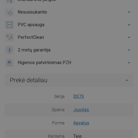
Nesusisukantis
PVC apsauga
PerfectClean
2 metų garantija
Higienos patvirtinimas PZH
Prekė detaliau
Serija
DS75
Spalva
Juodas
Forma
Apvalus
Rankena
Taip