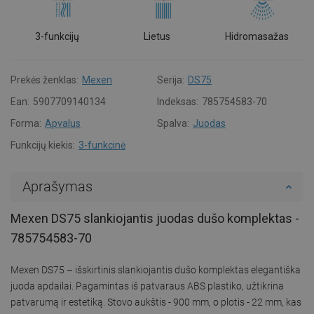
3-funkcijų
Lietus
Hidromasažas
Prekės ženklas:
Mexen
Serija:
DS75
Ean:
5907709140134
Indeksas:
785754583-70
Forma:
Apvalus
Spalva:
Juodas
Funkcijų kiekis:
3-funkcinė
Aprašymas
Mexen DS75 slankiojantis juodas dušo komplektas -
785754583-70
Mexen DS75 – išskirtinis slankiojantis dušo komplektas elegantiška
juoda apdailai. Pagamintas iš patvaraus ABS plastiko, užtikrina
patvarumą ir estetiką. Stovo aukštis - 900 mm, o plotis - 22 mm, kas