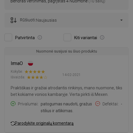
Bendras vertinimas, pagrįstas 4 Nuomonė
(10 šalių)
Rūšiuoti:
Naujausias
Patvirtinta
Kiti variantai
Nuomonė susijusi su šiuo produktu
IrmaO
Kokybė:
14-02-2021
Išvaizda:
Praktiškas ir gražiai atrodantis rinkinys, mano nuomone, tiks
bet kokiame vonios kambaryje. Verta pirkti iš Mexen.
Privalumai
patogumas naudoti, gražus
Defektai
-
stilius ir atlikimas.
Parodykite originalų komentarą