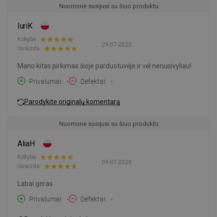
Nuomonė susijusi su šiuo produktu
IuriK
Kokybė:
29-07-2020
Išvaizda:
Mano kitas pirkimas šioje parduotuvėje ir vėl nenusivyliau!
Privalumai
-
Defektai
-
Parodykite originalų komentarą
Nuomonė susijusi su šiuo produktu
AliaH
Kokybė:
09-07-2020
Išvaizda:
Labai geras
Privalumai
-
Defektai
-