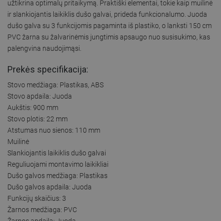
užtikrina optimalų pritaikymą. Praktiški elementai, tokie kaip muilinė
ir slankiojantis laikiklis dušo galvai, prideda funkcionalumo. Juoda
dušo galva su 3 funkcijomis pagaminta iš plastiko, o lanksti 150 cm
PVC žarna su žalvarinėmis jungtimis apsaugo nuo susisukimo, kas
palengvina naudojimąsi.
Prekės specifikacija:
Stovo medžiaga: Plastikas, ABS
Stovo apdaila: Juoda
Aukštis: 900 mm
Stovo plotis: 22 mm
Atstumas nuo sienos: 110 mm
Muilinė
Slankiojantis laikiklis dušo galvai
Reguliuojami montavimo laikikliai
Dušo galvos medžiaga: Plastikas
Dušo galvos apdaila: Juoda
Funkcijų skaičius: 3
Žarnos medžiaga: PVC
Žarnos apdaila: Juoda