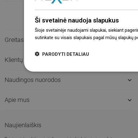
Ši svetainė naudoja slapukus
Šioje svetainėje naudojami slapukai, siekiant pageri
sutinkate su visais slapukais pagal mūsų slapukų pol
Greitas kontaktas

PARODYTI DETALIAU
Klientų aptarnavimas

Naudingos nuorodos

Apie mus

Naujienlaiškis