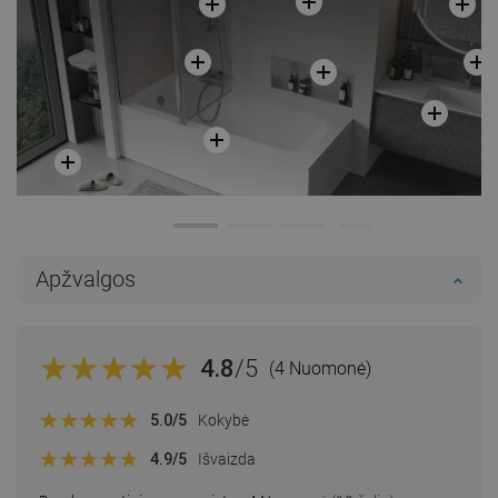
Apžvalgos
4.8
/5
(4 Nuomonė)
5.0
/5
Kokybė
4.9
/5
Išvaizda