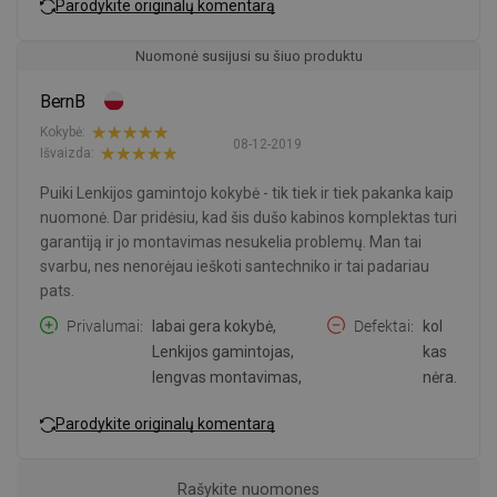
Parodykite originalų komentarą
Nuomonė susijusi su šiuo produktu
BernB
Kokybė:
08-12-2019
Išvaizda:
Puiki Lenkijos gamintojo kokybė - tik tiek ir tiek pakanka kaip
nuomonė. Dar pridėsiu, kad šis dušo kabinos komplektas turi
garantiją ir jo montavimas nesukelia problemų. Man tai
svarbu, nes nenorėjau ieškoti santechniko ir tai padariau
pats.
Privalumai
labai gera kokybė,
Defektai
kol
Lenkijos gamintojas,
kas
lengvas montavimas,
nėra.
Parodykite originalų komentarą
Rašykite nuomones