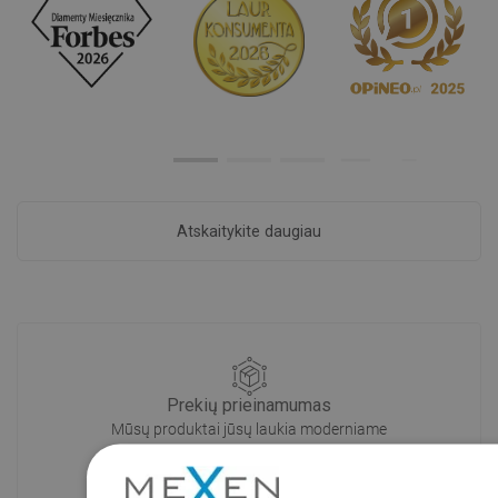
Atskaitykite daugiau
Prekių prieinamumas
Mūsų produktai jūsų laukia moderniame
sandėlyje.Visada pasirengusi išsiųsti!