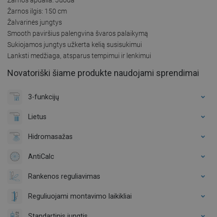
Žarnos ilgis: 150 cm
Žalvarinės jungtys
Smooth paviršius palengvina švaros palaikymą
Sukiojamos jungtys užkerta kelią susisukimui
Lanksti medžiaga, atsparus tempimui ir lenkimui
Novatoriški šiame produkte naudojami sprendimai
3-funkcijų
Lietus
Hidromasažas
AntiCalc
Rankenos reguliavimas
Reguliuojami montavimo laikikliai
Standartinis jungtis