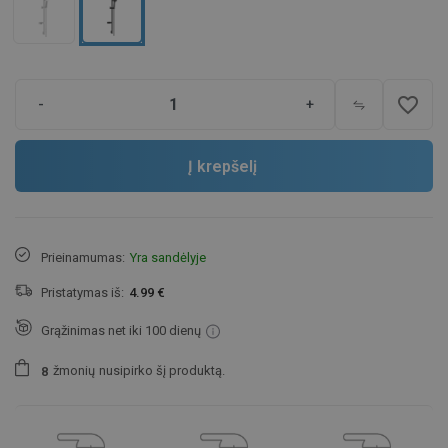
favorite_border
-
+
Į krepšelį
Prieinamumas:
Yra sandėlyje
Pristatymas iš:
4.99 €
Grąžinimas net iki 100 dienų
žmonių
nusipirko šį produktą.
8