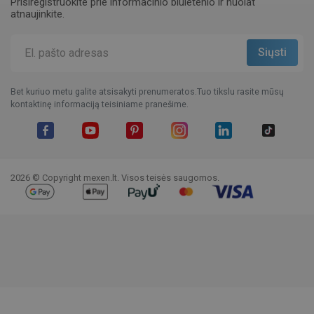
Prisiregistruokite prie informacinio biuletenio ir nuolat
atnaujinkite.
Bet kuriuo metu galite atsisakyti prenumeratos.Tuo tikslu rasite mūsų
kontaktinę informaciją teisiniame pranešime.
Facebook
YouTube
Pinterest
Instagram
LinkedIn
TikTok
2026 © Copyright mexen.lt. Visos teisės saugomos.