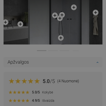
Apžvalgos
5.0
/5
(4 Nuomonė)
5.0
/5
Kokybė
4.9
/5
Išvaizda