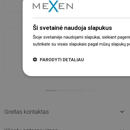
Atskaitykite daugiau
Ši svetainė naudoja slapukus
Šioje svetainėje naudojami slapukai, siekiant pageri
sutinkate su visais slapukais pagal mūsų slapukų pol
Prekių prieinamumas
Mūsų produktai jūsų laukia moderniame
PARODYTI DETALIAU
sandėlyje.Visada pasirengusi išsiųsti!
Greitas kontaktas
