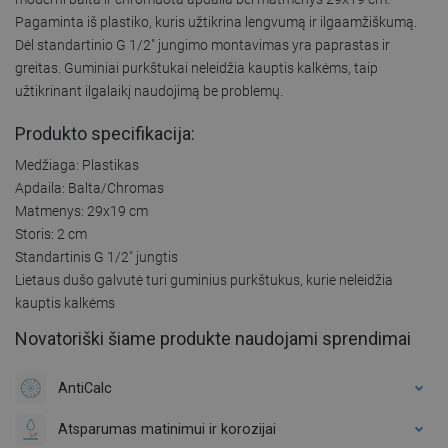
Pagaminta iš plastiko, kuris užtikrina lengvumą ir ilgaamžiškumą.
Dėl standartinio G 1/2" jungimo montavimas yra paprastas ir
greitas. Guminiai purkštukai neleidžia kauptis kalkėms, taip
užtikrinant ilgalaikį naudojimą be problemų.
Produkto specifikacija:
Medžiaga: Plastikas
Apdaila: Balta/Chromas
Matmenys: 29x19 cm
Storis: 2 cm
Standartinis G 1/2" jungtis
Lietaus dušo galvutė turi guminius purkštukus, kurie neleidžia
kauptis kalkėms
Novatoriški šiame produkte naudojami sprendimai
AntiCalc
Atsparumas matinimui ir korozijai