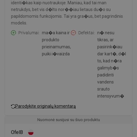
identi�kas kaip nuotraukoje. Maniau, kad tai man
netrukdys, bet vis d�lto nor��iau lietaus du�o su
papildomomis funkcijomis. Tai yra gra�us, bet pagrindinis
modelis.
Privalumai
ma�a kaina ir
Defektai
n� nesu
produkto
tikras, ar
prieinamumas,
pasirink�iau
puiki i�vaizda
dar kart�, d�l
to, kad n�ra
galimyb�s
padidinti
vandens
srauto
intensyvum�
Parodykite originalų komentarą
Nuomonė susijusi su šiuo produktu
OfelB