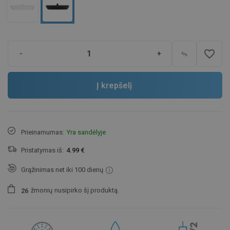
favorite_border
-
+
Į krepšelį
Prieinamumas:
Yra sandėlyje
Pristatymas iš:
4.99 €
Grąžinimas net iki 100 dienų
žmonių
nusipirko šį produktą.
2
6