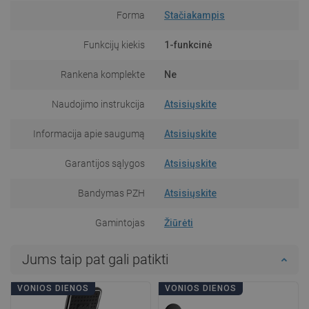
Forma
Stačiakampis
Funkcijų kiekis
1-funkcinė
Rankena komplekte
Ne
Naudojimo instrukcija
Atsisiųskite
Informacija apie saugumą
Atsisiųskite
Garantijos sąlygos
Atsisiųskite
Bandymas PZH
Atsisiųskite
Gamintojas
Žiūrėti
Jums taip pat gali patikti
VONIOS DIENOS
VONIOS DIENOS