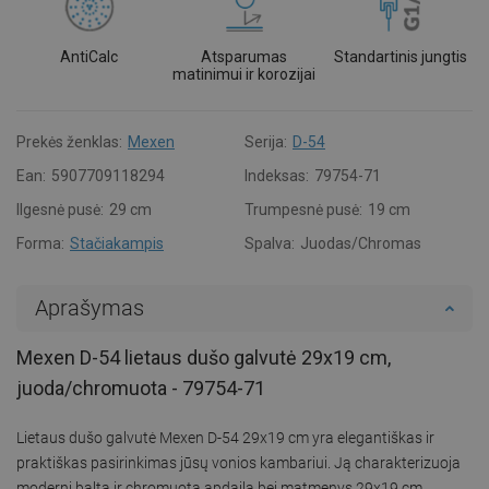
AntiCalc
Atsparumas
Standartinis jungtis
matinimui ir korozijai
Prekės ženklas:
Mexen
Serija:
D-54
Ean:
5907709118294
Indeksas:
79754-71
Ilgesnė pusė:
29 cm
Trumpesnė pusė:
19 cm
Forma:
Stačiakampis
Spalva:
Juodas/Chromas
Aprašymas
Mexen D-54 lietaus dušo galvutė 29x19 cm,
juoda/chromuota - 79754-71
Lietaus dušo galvutė Mexen D-54 29x19 cm yra elegantiškas ir
praktiškas pasirinkimas jūsų vonios kambariui. Ją charakterizuoja
moderni balta ir chromuota apdaila bei matmenys 29x19 cm.