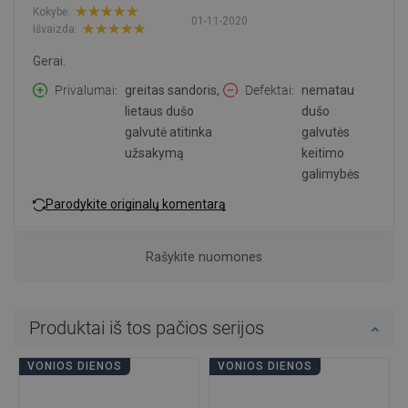
Kokybė:
01-11-2020
Išvaizda:
Gerai.
Privalumai
greitas sandoris,
Defektai
nematau
lietaus dušo
dušo
galvutė atitinka
galvutės
užsakymą
keitimo
galimybės
Parodykite originalų komentarą
Rašykite nuomones
Produktai iš tos pačios serijos
VONIOS DIENOS
VONIOS DIENOS