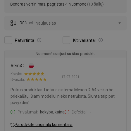
Bendras vertinimas, pagrįstas 4 Nuomonė
(10 šalių)
Rūšiuoti:
Naujausias
Patvirtinta
Kiti variantai
Nuomonė susijusi su šiuo produktu
RemiC
Kokybė:
17-07-2021
Išvaizda:
Puikus produktas. Lietaus sistema Mexen D-54 veikia be
priekaištų. Šiam modeliui nieko netrūksta. Siunta taip pat
pavyzdinė.
Privalumai
kokybė, kaina
Defektai
-
Parodykite originalų komentarą