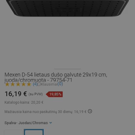
Mexen D-54 lietaus dušo galvutė 29x19 cm,
juoda/chromuota - 79754-71
(0)
(4)
Klausimai
16,19 €
19,85%
(su PVM)
Katalogo kaina:
20,20 €
Mažiausia kaina nuo paskutinių 30 dienų: 16,19 €
Spalva
- Juodas/Chromas