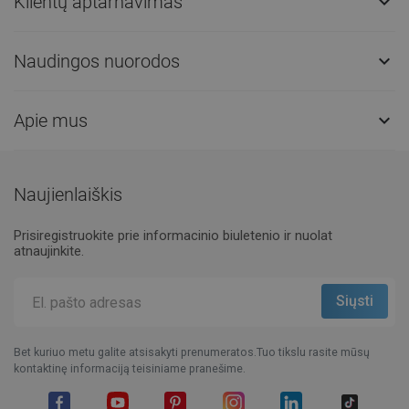
Klientų aptarnavimas

Naudingos nuorodos

Apie mus

Naujienlaiškis
Prisiregistruokite prie informacinio biuletenio ir nuolat
atnaujinkite.
Bet kuriuo metu galite atsisakyti prenumeratos.Tuo tikslu rasite mūsų
kontaktinę informaciją teisiniame pranešime.