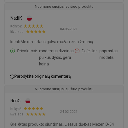
Nuomonė susijusi su šiuo produktu
NadiK
Kokybė:
04-05-2021
Išvaizda:
Ideali Mexen lietaus galva mažai reiklų žmonių.
Privalumai
modernus dizainas,
Defektai
paprastas
puikus dydis, gera
modelis
kaina
Parodykite originalų komentarą
Nuomonė susijusi su šiuo produktu
RonC
Kokybė:
24-02-2021
Išvaizda:
Grei�tas produkto siuntimas. Lietaus du�as Mexen D-54