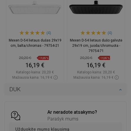
(4)
(4)
Mexen D-54 lietaus dušas 29x19
Mexen D-54 lietaus dušo galvutė
cm, balta/chromas - 79754-21
29x19 cm, juoda/chromuota -
79754-71
20,20 €
20,20 €
−19,85%
−19,85%
16,19 €
16,19 €
Katalogo kaina:
20,20 €
Katalogo kaina:
20,20 €
Mažiausia kaina: 16,19 €
Mažiausia kaina: 16,19 €
Prieinamumas:
Yra sandėlyje
Prieinamumas:
Yra sandėlyje
DUK
Į krepšelį
Į krepšelį
Palyginti
favorite_border
Mėgstami
Palyginti
favorite_border
Mėgstami
Ar neradote atsakymo?
Parašyk mums
Užduokite mums klausimą