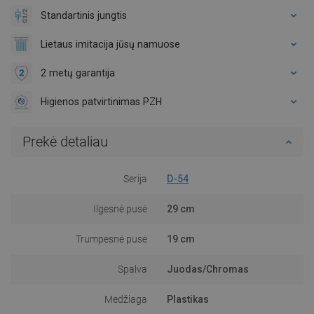
Standartinis jungtis
Lietaus imitacija jūsų namuose
2 metų garantija
Higienos patvirtinimas PZH
Prekė detaliau
Serija
D-54
Ilgesnė pusė
29 cm
Trumpesnė pusė
19 cm
Spalva
Juodas/Chromas
Medžiaga
Plastikas