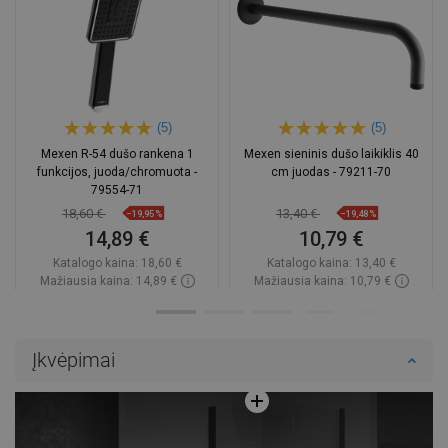
(5)
(5)
Mexen R-54 dušo rankena 1
Mexen sieninis dušo laikiklis 40
funkcijos, juoda/chromuota -
cm juodas - 79211-70
79554-71
18,60 €
13,40 €
−19,95%
−19,48%
14,89 €
10,79 €
Katalogo kaina:
18,60 €
Katalogo kaina:
13,40 €
Mažiausia kaina: 14,89 €
Mažiausia kaina: 10,79 €
Prieinamumas:
Yra sandėlyje
Prieinamumas:
Yra sandėlyje
Į krepšelį
Į krepšelį
Įkvėpimai
Palyginti
favorite_border
Mėgstami
Palyginti
favorite_border
Mėgstami