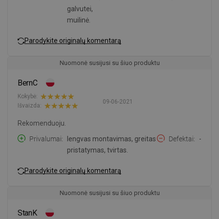
galvutei,
muilinė.
Parodykite originalų komentarą
Nuomonė susijusi su šiuo produktu
BernC
Kokybė:
09-06-2021
Išvaizda:
Rekomenduoju.
Privalumai
lengvas montavimas, greitas
Defektai
-
pristatymas, tvirtas.
Parodykite originalų komentarą
Nuomonė susijusi su šiuo produktu
StanK