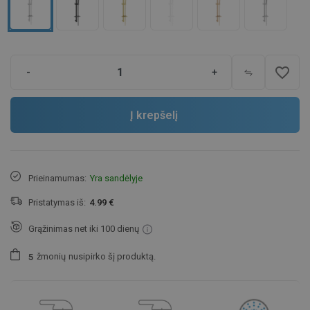
favorite_border
-
+
Į krepšelį
Prieinamumas:
Yra sandėlyje
Pristatymas iš:
4.99 €
Grąžinimas net iki 100 dienų
žmonių
nusipirko šį produktą.
5