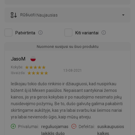
Rūšiuoti:
Naujausias
Patvirtinta
Kiti variantai
Nuomonė susijusi su šiuo produktu
JasoM
Kokybė:
13-08-2021
Išvaizda:
Ieškojau tokio dušo rinkinio ir džiaugiuosi, kad nusipirkau
būtent šį iš Mexen pasiūlos. Nepaisant santykinai žemos
kainos, jis yra geros kokybės ir po naudojimo nesimato jokų
nusidėvėjimo požymių. Be to, dušo galvutę galima pakabinti
skirtingame aukštyje, kas yra labai svarbu kai šeimos nariai
yra labai nevienodo ūgio, kaip mūsų atveju.
Privalumai
reguliuojamas
Defektai
susikaupusios
laikiklis dušo
kalkės.