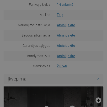
Funkcijų kiekis
1-funkcinė
Muilinė
Taip
Naudojimo instrukcija
Atsisiųskite
Saugos informacija
Atsisiųskite
Garantijos sąlygos
Atsisiųskite
Bandymas PZH
Atsisiųskite
Gamintojas
Žiūrėti
Įkvėpimai