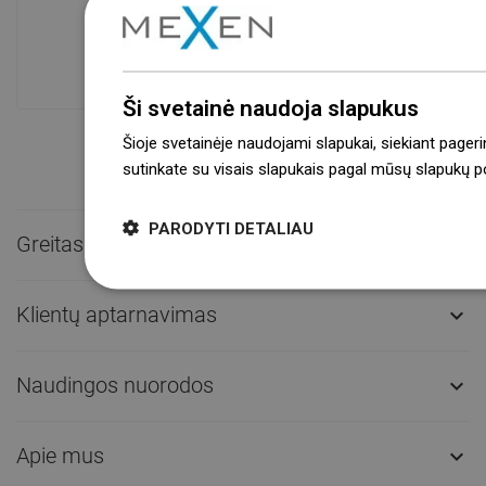
Prekių prieinamumas
Mūsų produktai jūsų laukia moderniame
sandėlyje.Visada pasirengusi išsiųsti!
Ši svetainė naudoja slapukus
Šioje svetainėje naudojami slapukai, siekiant pageri
sutinkate su visais slapukais pagal mūsų slapukų pol
PARODYTI DETALIAU
Greitas kontaktas

Klientų aptarnavimas

Naudingos nuorodos

Apie mus
