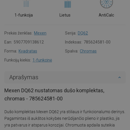
1-funkcija
Lietus
AntiCalc
Prekės ženklas:
Mexen
Serija:
DQ62
Ean:
5907709138612
Indeksas:
785624581-00
Forma:
Kvadratas
Spalva:
Chromas
Funkcijų kiekis:
1-funkcinė
Aprašymas
Mexen DQ62 nustatomas dušo komplektas,
chromas - 785624581-00
Dušo komplektas Mexen DQ62 yra stiliaus ir funkcionalumo derinys.
Pagamintas iš aukštos kokybės nerūdijančio plieno ir plastiko, jis
yra patvarus ir atsparus korozijai. Chromuota apdaila suteikia