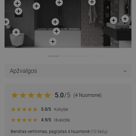
Apžvalgos
5.0
/5
(4 Nuomonė)
5.0
/5
Kokybė
4.9
/5
Išvaizda
Bendras vertinimas, pagrįstas 4 Nuomonė
(10 šalių)