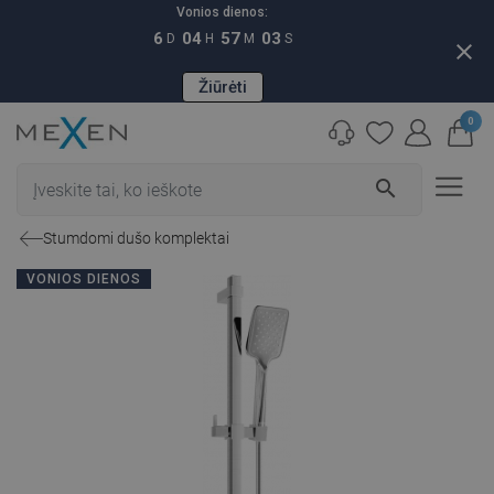
Vonios dienos:
6
04
57
02
D
H
M
S
close
Žiūrėti
0
search
Stumdomi dušo komplektai
VONIOS DIENOS