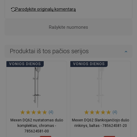
Parodykite originalų komentarą
Rašykite nuomones
Produktai iš tos pačios serijos
VONIOS DIENOS
VONIOS DIENOS
(4)
(4)
Mexen DQ62 nustatomas dušo
Mexen DQ62 Slankiojančiojo dušo
komplektas, chromas -
rinkinys, baltas - 785624581-20
785624581-00