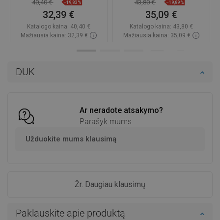
40,40 €
43,80 €
−19,83%
−19,89%
32,39 €
35,09 €
Katalogo kaina:
40,40 €
Katalogo kaina:
43,80 €
Mažiausia kaina: 32,39 €
Mažiausia kaina: 35,09 €
Prieinamumas:
Yra sandėlyje
Prieinamumas:
Yra sandėlyje
Į krepšelį
Į krepšelį
DUK
Palyginti
favorite_border
Mėgstami
Palyginti
favorite_border
Mėgstami
Ar neradote atsakymo?
Parašyk mums
Užduokite mums klausimą
Žr. Daugiau klausimų
Paklauskite apie produktą