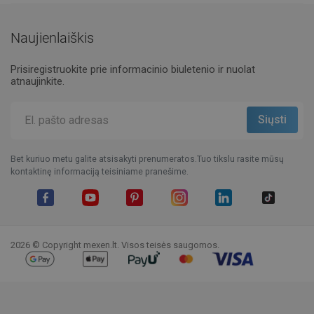
Naujienlaiškis
Prisiregistruokite prie informacinio biuletenio ir nuolat
atnaujinkite.
Bet kuriuo metu galite atsisakyti prenumeratos.Tuo tikslu rasite mūsų
kontaktinę informaciją teisiniame pranešime.
Facebook
YouTube
Pinterest
Instagram
LinkedIn
TikTok
2026 © Copyright mexen.lt. Visos teisės saugomos.