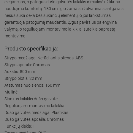
elegancijos, o patogus dušo galvutės laikiklis ir muilinė užtikrina
naudojimo komfortą. 150 cm ilgio žarna su žalvariniais antgaliais
nesusisuka dėka besisukančių elementų, o jos lankstumas
garantuoja patogumą maudantis. Lygus paviršius palengvina
valymą, o reguliuojami montavimo laikikliai suteikia paprastą
montavimą.
Produkto specifikacija:
Strypo medžiaga: Nerūdijantis plienas, ABS
Strypo apdaila: Chromas
Aukštis: 800 mm
Strypo plotis: 22 mm
Atstumas nuo sienos: 160 mm
Muilinė
Slankus laikiklis dušo galvutei
Reguliuojami montavimo laikikliai
Dušo galvutės medžiaga: Plastikas
Dušo galvutės apdaila: Chromas
Funkcijų kiekis: 1
Žarnos medžiaga: PVC