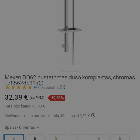
Mexen DQ62 nustatomas dušo komplektas, chromas
- 785624581-00
(0)
(4)
Klausimai
32,39 €
19,83%
(su PVM)
Katalogo kaina:
40,40 €
Mažiausia kaina nuo paskutinių 30 dienų: 32,39 €
Spalva
- Chromas