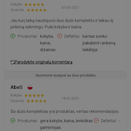
Kokybė:
07-03-2021
Išvaizda:
Jau kurį laiką naudojuosi šiuo dušo komplektu ir laikau šį
pirkimą sėkmingu. Puiki kokybė ir kaina.
Privalumai
kokybė,
Defektai
kartais sunku
kaina,
pakabinti rankeną
dizainas.
laikiklyje.
Parodykite originalų komentarą
Nuomonė susijusi su šiuo produktu
AlbeS
Kokybė:
18-02-2021
Išvaizda:
Šis dušo komplektas yra produktas, vertas rekomendacijos.
Privalumai
gera kokybė, kaina, lenkiškas
Defektai
-
gamintojas.