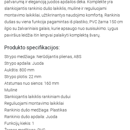
patvarumą ir eleganciją juodos apdailos dėka. Komplekte yra
slankiojantis rankinio dušo laikiklis, muilinė ir reguliuojami
montavimo laikikliai, užtikrinantys naudojimo komfortą. Rankinis
dušas su viena funkcija pagamintas iš plastiko, PVC žarna 150 cm
ilgio su žalvariniais galais, kurie apsaugo nuo susisukimo. Lygus
paviršius leidžia itin lengvai palaikyti komplektą švarų.
Produkto specifikacijos:
Strypo medžiaga: Nerūdijantis plienas, ABS
Strypo apdaila: Juoda
Aukštis: 800 mm
Strypo plotis: 22 mm
Atstumas nuo sienos: 160 mm
Muilinė
Slankiojantis laikiklis rankiniam dušui
Reguliuojami montavimo laikikliai
Rankinio dušo medžiaga: Plastikas
Rankinio dušo apdaila: Juoda
Funkcijų kiekis: 1
Žarnos medžiaga: PVC