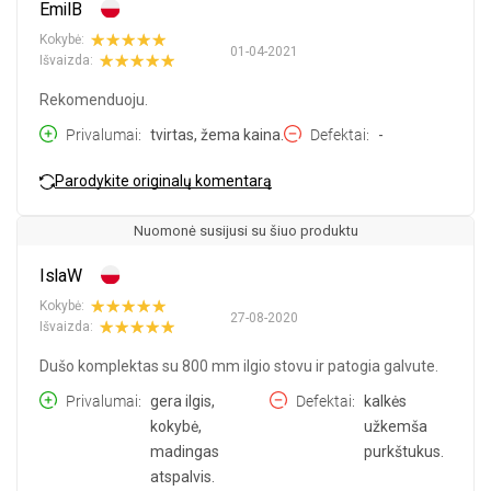
EmilB
Kokybė:
01-04-2021
Išvaizda:
Rekomenduoju.
Privalumai
tvirtas, žema kaina.
Defektai
-
Parodykite originalų komentarą
Nuomonė susijusi su šiuo produktu
IslaW
Kokybė:
27-08-2020
Išvaizda:
Dušo komplektas su 800 mm ilgio stovu ir patogia galvute.
Privalumai
gera ilgis,
Defektai
kalkės
kokybė,
užkemša
madingas
purkštukus.
atspalvis.