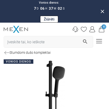
Vonios dienos:
7
06
37
01
D
H
M
S
close
Žiūrėti
0
search
Stumdomi dušo komplektai
VONIOS DIENOS