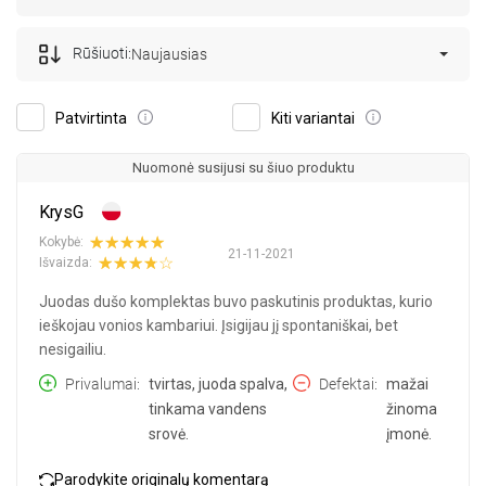
Rūšiuoti:
Naujausias
Patvirtinta
Kiti variantai
Nuomonė susijusi su šiuo produktu
KrysG
Kokybė:
21-11-2021
Išvaizda:
Juodas dušo komplektas buvo paskutinis produktas, kurio
ieškojau vonios kambariui. Įsigijau jį spontaniškai, bet
nesigailiu.
Privalumai
tvirtas, juoda spalva,
Defektai
mažai
tinkama vandens
žinoma
srovė.
įmonė.
Parodykite originalų komentarą