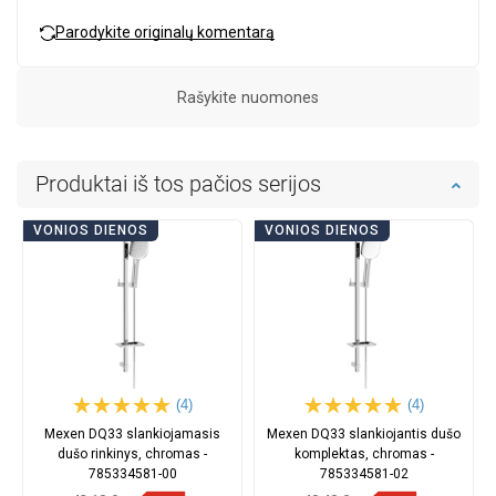
Parodykite originalų komentarą
Rašykite nuomones
Produktai iš tos pačios serijos
VONIOS DIENOS
VONIOS DIENOS
(4)
(4)
Mexen DQ33 slankiojamasis
Mexen DQ33 slankiojantis dušo
dušo rinkinys, chromas -
komplektas, chromas -
785334581-00
785334581-02