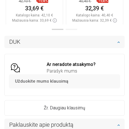
42,10 €
40,40 €
−19,98%
−19,83%
33,69 €
32,39 €
Katalogo kaina:
42,10 €
Katalogo kaina:
40,40 €
Mažiausia kaina: 33,69 €
Mažiausia kaina: 32,39 €
Prieinamumas:
Yra sandėlyje
Prieinamumas:
Yra sandėlyje
Į krepšelį
Į krepšelį
DUK
Palyginti
favorite_border
Mėgstami
Palyginti
favorite_border
Mėgstami
Ar neradote atsakymo?
Parašyk mums
Užduokite mums klausimą
Žr. Daugiau klausimų
Paklauskite apie produktą