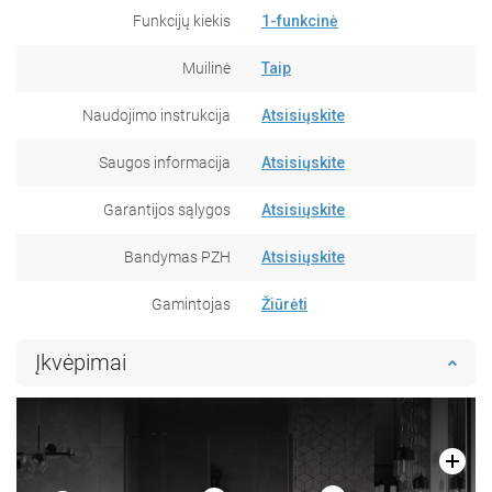
Funkcijų kiekis
1-funkcinė
Muilinė
Taip
Naudojimo instrukcija
Atsisiųskite
Saugos informacija
Atsisiųskite
Garantijos sąlygos
Atsisiųskite
Bandymas PZH
Atsisiųskite
Gamintojas
Žiūrėti
Įkvėpimai