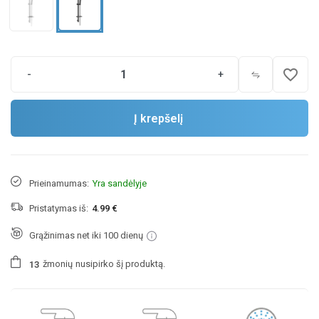
favorite_border
-
+
Į krepšelį
Prieinamumas:
Yra sandėlyje
Pristatymas iš:
4.99 €
Grąžinimas net iki 100 dienų
žmonių
nusipirko šį produktą.
1
3