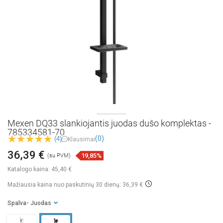
Mexen DQ33 slankiojantis juodas dušo komplektas -
785334581-70
(0)
(4)
Klausimai
36,39 €
19,85%
(su PVM)
Katalogo kaina:
45,40 €
Mažiausia kaina nuo paskutinių 30 dienų: 36,39 €
Spalva
- Juodas