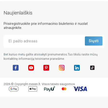
Naujienlaiškis
Prisiregistruokite prie informacinio biuletenio ir nuolat
atnaujinkite.
Bet kuriuo metu galite atsisakyti prenumeratos.Tuo tikslu rasite mūsų
kontaktinę informaciją teisiniame pranešime.
Facebook
YouTube
Pinterest
Instagram
LinkedIn
TikTok
2026 © Copyright mexen.lt. Visos teisės saugomos.