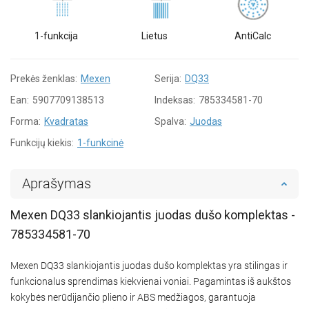
1-funkcija
Lietus
AntiCalc
Prekės ženklas:
Mexen
Serija:
DQ33
Ean:
5907709138513
Indeksas:
785334581-70
Forma:
Kvadratas
Spalva:
Juodas
Funkcijų kiekis:
1-funkcinė
Aprašymas
Mexen DQ33 slankiojantis juodas dušo komplektas -
785334581-70
Mexen DQ33 slankiojantis juodas dušo komplektas yra stilingas ir
funkcionalus sprendimas kiekvienai voniai. Pagamintas iš aukštos
kokybės nerūdijančio plieno ir ABS medžiagos, garantuoja