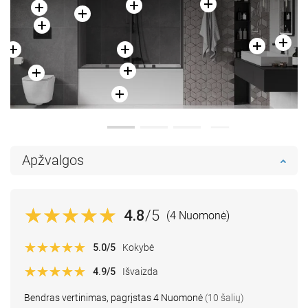
Apžvalgos
4.8
/5
(4 Nuomonė)
5.0
/5
Kokybė
4.9
/5
Išvaizda
Bendras vertinimas, pagrįstas 4 Nuomonė
(10 šalių)