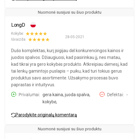
Nuomonė susijusi su šiuo produktu
LongD
Kokybė:
28-05-2021
Išvaizda:
Dušo komplektas, kurį įsigijau dėl konkurencingos kainos ir
juodos spalvos. Džiaugiuosi, kad pasirinkau jį, nes matau,
kad tikrai yra gero kokybės produkto. Atkreipiau dėmesį, kad
tai lenkų gamintojo puslapis – puiku, kad turi tokius gerus
produktus savo asortimente. Užsakymo procesas buvo
paprastas ir intuityvus.
Privalumai
gera kaina, juoda spalva,
Defektai
-
kokybė,
Parodykite originalų komentarą
Nuomonė susijusi su šiuo produktu