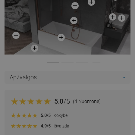
Apžvalgos
5.0
/5
(4 Nuomonė)
5.0
/5
Kokybė
4.9
/5
Išvaizda