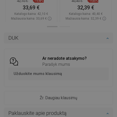
42,10 €
40,40 €
−19,98%
−19,83%
33,69 €
32,39 €
Katalogo kaina:
42,10 €
Katalogo kaina:
40,40 €
Mažiausia kaina: 33,69 €
Mažiausia kaina: 32,39 €
Prieinamumas:
Yra sandėlyje
Prieinamumas:
Yra sandėlyje
Į krepšelį
Į krepšelį
DUK
Palyginti
favorite_border
Mėgstami
Palyginti
favorite_border
Mėgstami
Ar neradote atsakymo?
Parašyk mums
Užduokite mums klausimą
Žr. Daugiau klausimų
Paklauskite apie produktą