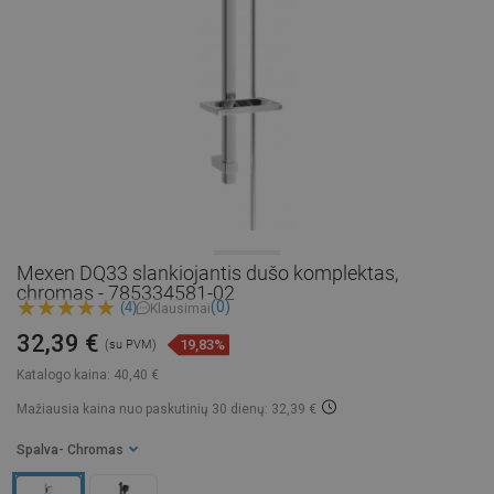
Mexen DQ33 slankiojantis dušo komplektas,
chromas - 785334581-02
(0)
(4)
Klausimai
32,39 €
19,83%
(su PVM)
Katalogo kaina:
40,40 €
Mažiausia kaina nuo paskutinių 30 dienų: 32,39 €
Spalva
- Chromas