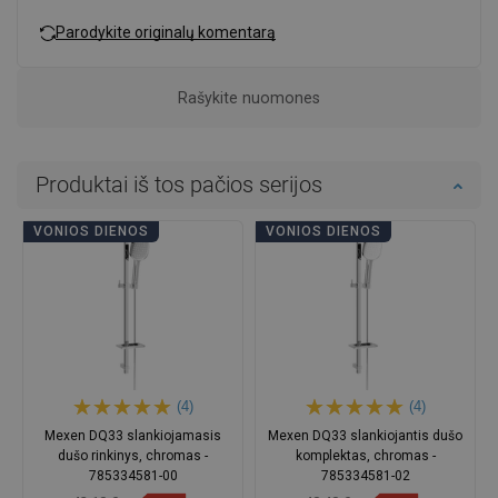
Parodykite originalų komentarą
Rašykite nuomones
Produktai iš tos pačios serijos
VONIOS DIENOS
VONIOS DIENOS
(4)
(4)
Mexen DQ33 slankiojamasis
Mexen DQ33 slankiojantis dušo
dušo rinkinys, chromas -
komplektas, chromas -
785334581-00
785334581-02