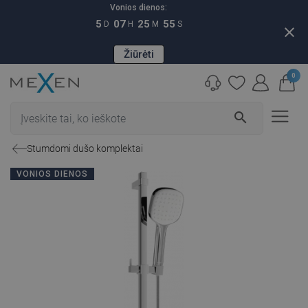
Vonios dienos:
5
07
25
54
D
H
M
S
close
Žiūrėti
0
search
Stumdomi dušo komplektai
VONIOS DIENOS