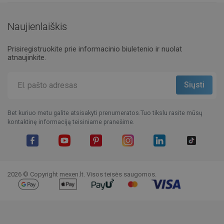
Naujienlaiškis
Prisiregistruokite prie informacinio biuletenio ir nuolat
atnaujinkite.
Bet kuriuo metu galite atsisakyti prenumeratos.Tuo tikslu rasite mūsų
kontaktinę informaciją teisiniame pranešime.
Facebook
YouTube
Pinterest
Instagram
LinkedIn
TikTok
2026 © Copyright mexen.lt. Visos teisės saugomos.