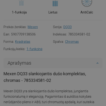
1-funkcija
Lietus
AntiCalc
Prekės ženklas:
Mexen
Serija:
DQ33
Ean:
5907709138506
Indeksas:
785334581-02
Forma:
Kvadratas
Spalva:
Chromas
Funkcijų kiekis:
1-funkcinė
Aprašymas
Mexen DQ33 slankiojantis dušo komplektas,
chromas - 785334581-02
Mexen DQ33 yra slankiojantis dušo komplektas, jungiantis
funkcionalumą ir eleganciją. Pagamintas iš aukštos kokybės
nerūdijančio plieno ir ABS, turi chromuotą apdailą, kuri suteikia