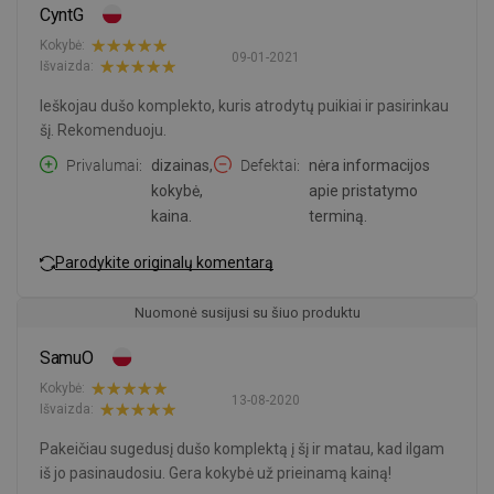
CyntG
Kokybė:
09-01-2021
Išvaizda:
Ieškojau dušo komplekto, kuris atrodytų puikiai ir pasirinkau
šį. Rekomenduoju.
Privalumai
dizainas,
Defektai
nėra informacijos
kokybė,
apie pristatymo
kaina.
terminą.
Parodykite originalų komentarą
Nuomonė susijusi su šiuo produktu
SamuO
Kokybė:
13-08-2020
Išvaizda:
Pakeičiau sugedusį dušo komplektą į šį ir matau, kad ilgam
iš jo pasinaudosiu. Gera kokybė už prieinamą kainą!