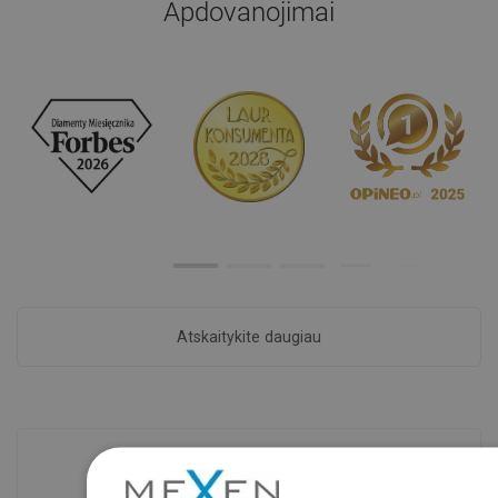
Apdovanojimai
Atskaitykite daugiau