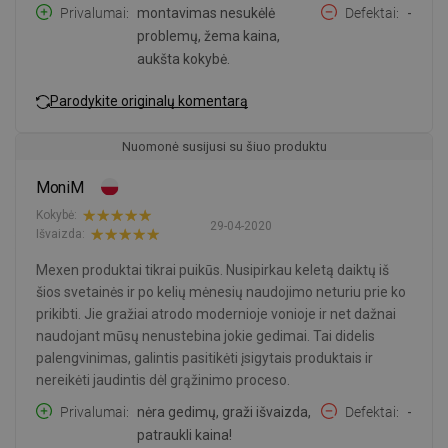
Privalumai
montavimas nesukėlė
Defektai
-
problemų, žema kaina,
aukšta kokybė.
Parodykite originalų komentarą
Nuomonė susijusi su šiuo produktu
MoniM
Kokybė:
29-04-2020
Išvaizda:
Mexen produktai tikrai puikūs. Nusipirkau keletą daiktų iš
šios svetainės ir po kelių mėnesių naudojimo neturiu prie ko
prikibti. Jie gražiai atrodo modernioje vonioje ir net dažnai
naudojant mūsų nenustebina jokie gedimai. Tai didelis
palengvinimas, galintis pasitikėti įsigytais produktais ir
nereikėti jaudintis dėl grąžinimo proceso.
Privalumai
nėra gedimų, graži išvaizda,
Defektai
-
patraukli kaina!