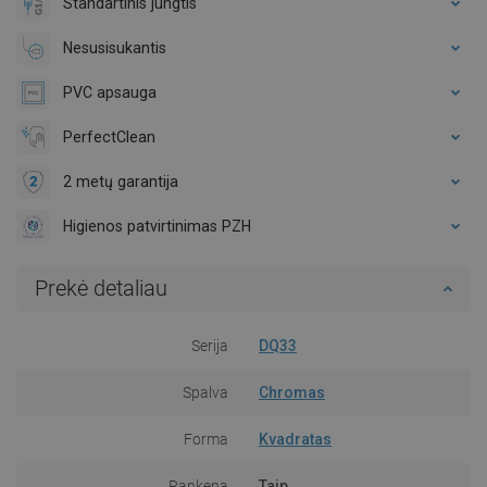
Standartinis jungtis
Nesusisukantis
PVC apsauga
PerfectClean
2 metų garantija
Higienos patvirtinimas PZH
Prekė detaliau
Serija
DQ33
Spalva
Chromas
Forma
Kvadratas
Rankena
Taip