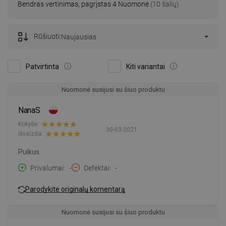
Bendras vertinimas, pagrįstas 4 Nuomonė
(10 šalių)
Rūšiuoti:
Naujausias
Patvirtinta
Kiti variantai
Nuomonė susijusi su šiuo produktu
NanaS
Kokybė:
30-03-2021
Išvaizda:
Puikus.
Privalumai
-
Defektai
-
Parodykite originalų komentarą
Nuomonė susijusi su šiuo produktu