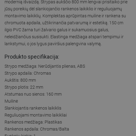
modernią išvaizdą. Strypas aukščio 800 mm lengvai prisitaiko prie
jūsų poreikių dėl slankiojančio rankenos laikiklio ir reguliuojamų
montavimo laikiklių. Komplektas aprūpintas muiline ir rankena su
chromuota apdaila, užtikrinančia patvarumą ir estetiką. 150 cm
ilgio PVC žarna turi žalvario galus ir sukamuosius galus,
neleidžiančius susisukti. Elastinga medžiaga atspari tempimui ir
lankstymui, o jos lygus paviršius palengvina valymą.
Produkto specifikacija:
Strypo medžiaga: Nerūdijantis plienas, ABS
Strypo apdaila: Chromas
Aukštis: 800 mm
Strypo plotis: 22 mm
Atstumas nuo sienos: 160 mm
Muilinė
Slankiojantis rankenos laikiklis
Reguliuojami montavimo laikikliai
Rankenos medžiaga: Plastikas
Rankenos apdaila: Chromas/Balta
Funkcijų kiekis: 1