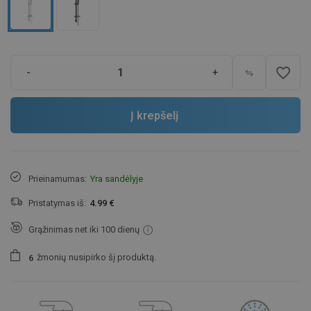
favorite_border
-
+
Į krepšelį
Prieinamumas:
Yra sandėlyje
Pristatymas iš:
4.99 €
Grąžinimas net iki 100 dienų
žmonių
nusipirko šį produktą.
6