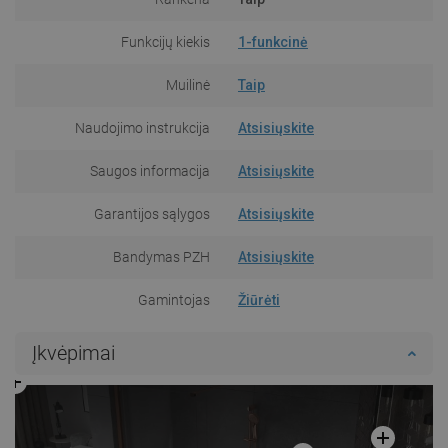
Funkcijų kiekis
1-funkcinė
Muilinė
Taip
Naudojimo instrukcija
Atsisiųskite
Saugos informacija
Atsisiųskite
Garantijos sąlygos
Atsisiųskite
Bandymas PZH
Atsisiųskite
Gamintojas
Žiūrėti
Įkvėpimai