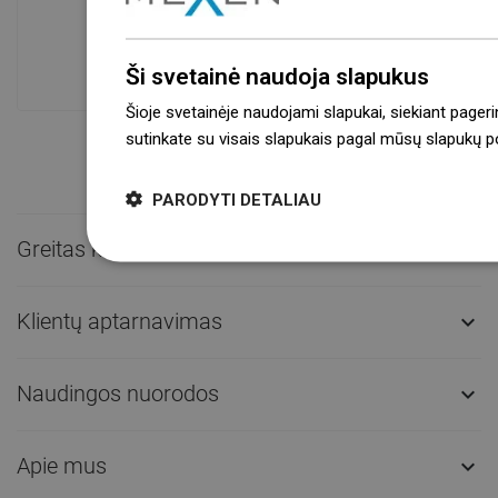
Prekių prieinamumas
Mūsų produktai jūsų laukia moderniame
sandėlyje.Visada pasirengusi išsiųsti!
Ši svetainė naudoja slapukus
Šioje svetainėje naudojami slapukai, siekiant pageri
sutinkate su visais slapukais pagal mūsų slapukų pol
PARODYTI DETALIAU
Greitas kontaktas

Klientų aptarnavimas

Naudingos nuorodos

Apie mus
