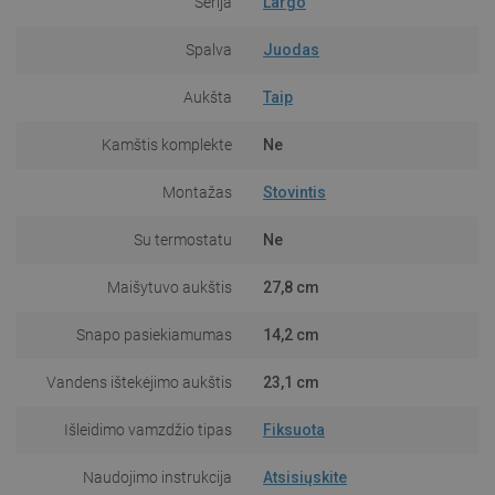
Serija
Largo
Spalva
Juodas
Aukšta
Taip
Kamštis komplekte
Ne
Montažas
Stovintis
Su termostatu
Ne
Maišytuvo aukštis
27,8 cm
Snapo pasiekiamumas
14,2 cm
Vandens ištekėjimo aukštis
23,1 cm
Išleidimo vamzdžio tipas
Fiksuota
Naudojimo instrukcija
Atsisiųskite