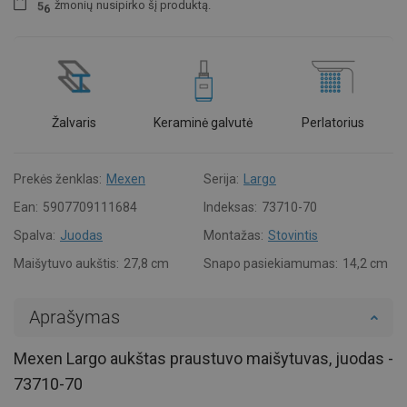
žmonių
nusipirko šį produktą.
5
6
Žalvaris
Keraminė galvutė
Perlatorius
Prekės ženklas:
Mexen
Serija:
Largo
Ean:
5907709111684
Indeksas:
73710-70
Spalva:
Juodas
Montažas:
Stovintis
Maišytuvo aukštis:
27,8 cm
Snapo pasiekiamumas:
14,2 cm
Aprašymas
Mexen Largo aukštas praustuvo maišytuvas, juodas -
73710-70