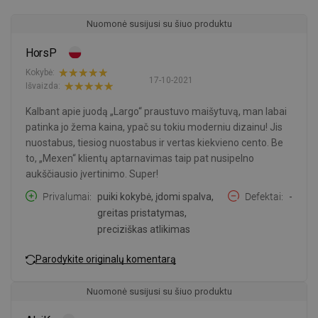
Nuomonė susijusi su šiuo produktu
HorsP
Kokybė:
17-10-2021
Išvaizda:
Kalbant apie juodą „Largo“ praustuvo maišytuvą, man labai
patinka jo žema kaina, ypač su tokiu moderniu dizainu! Jis
nuostabus, tiesiog nuostabus ir vertas kiekvieno cento. Be
to, „Mexen“ klientų aptarnavimas taip pat nusipelno
aukščiausio įvertinimo. Super!
Privalumai
puiki kokybė, įdomi spalva,
Defektai
-
greitas pristatymas,
preciziškas atlikimas
Parodykite originalų komentarą
Nuomonė susijusi su šiuo produktu