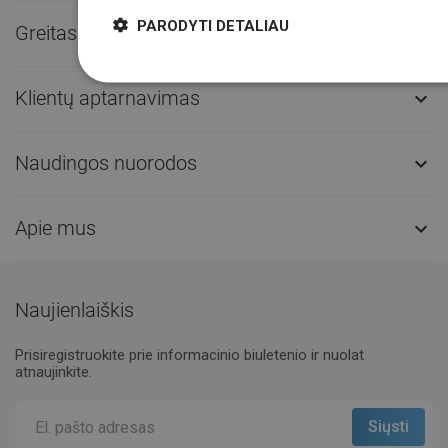
PARODYTI DETALIAU
Greitas kontaktas

Klientų aptarnavimas

Naudingos nuorodos

Apie mus

Naujienlaiškis
Prisiregistruokite prie informacinio biuletenio ir nuolat
atnaujinkite.