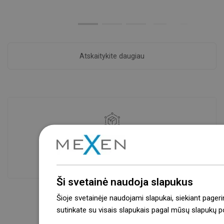
Atskaitykite daugiau
Prekių prieinamumas
Mūsų produktai jūsų laukia moderniame
sandėlyje.Visada pasirengusi išsiųsti!
Ši svetainė naudoja slapukus
Šioje svetainėje naudojami slapukai, siekiant pageri
sutinkate su visais slapukais pagal mūsų slapukų pol