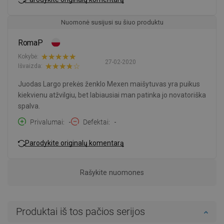
Nuomonė susijusi su šiuo produktu
RomaP
Kokybė:
27-02-2020
Išvaizda:
Juodas Largo prekės ženklo Mexen maišytuvas yra puikus
kiekvienu atžvilgiu, bet labiausiai man patinka jo novatoriška
spalva.
Privalumai
-
Defektai
-
Parodykite originalų komentarą
Rašykite nuomones
Produktai iš tos pačios serijos