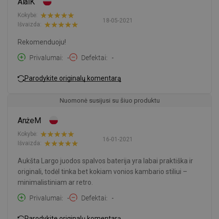
AlaiK
Kokybė:
18-05-2021
Išvaizda:
Rekomenduoju!
Privalumai
-
Defektai
-
Parodykite originalų komentarą
Nuomonė susijusi su šiuo produktu
AnżeM
Kokybė:
16-01-2021
Išvaizda:
Aukšta Largo juodos spalvos baterija yra labai praktiška ir
originali, todėl tinka bet kokiam vonios kambario stiliui –
minimalistiniam ar retro.
Privalumai
-
Defektai
-
Parodykite originalų komentarą