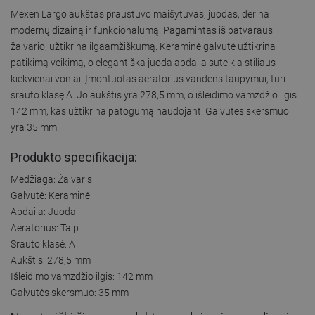
Mexen Largo aukštas praustuvo maišytuvas, juodas, derina
modernų dizainą ir funkcionalumą. Pagamintas iš patvaraus
žalvario, užtikrina ilgaamžiškumą. Keraminė galvutė užtikrina
patikimą veikimą, o elegantiška juoda apdaila suteikia stiliaus
kiekvienai voniai. Įmontuotas aeratorius vandens taupymui, turi
srauto klasę A. Jo aukštis yra 278,5 mm, o išleidimo vamzdžio ilgis
142 mm, kas užtikrina patogumą naudojant. Galvutės skersmuo
yra 35 mm.
Produkto specifikacija:
Medžiaga: Žalvaris
Galvutė: Keraminė
Apdaila: Juoda
Aeratorius: Taip
Srauto klasė: A
Aukštis: 278,5 mm
Išleidimo vamzdžio ilgis: 142 mm
Galvutės skersmuo: 35 mm