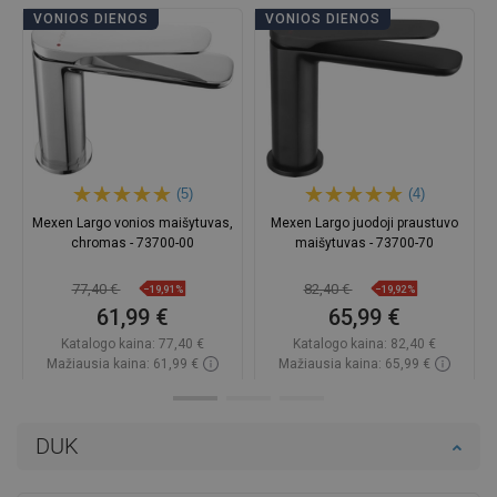
VONIOS DIENOS
VONIOS DIENOS
(5)
(4)
Mexen Largo vonios maišytuvas,
Mexen Largo juodoji praustuvo
chromas - 73700-00
maišytuvas - 73700-70
77,40 €
82,40 €
−19,91%
−19,92%
61,99 €
65,99 €
Katalogo kaina:
77,40 €
Katalogo kaina:
82,40 €
Mažiausia kaina: 61,99 €
Mažiausia kaina: 65,99 €
Prieinamumas:
Yra sandėlyje
Prieinamumas:
Yra sandėlyje
Į krepšelį
Į krepšelį
DUK
Palyginti
favorite_border
Mėgstami
Palyginti
favorite_border
Mėgstami