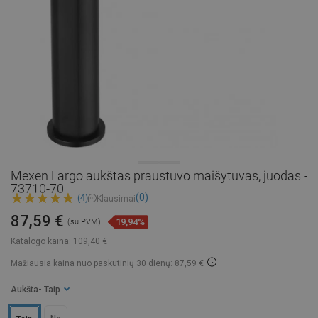
Mexen Largo aukštas praustuvo maišytuvas, juodas -
73710-70
(0)
(4)
Klausimai
87,59 €
19,94%
(su PVM)
Katalogo kaina:
109,40 €
Mažiausia kaina nuo paskutinių 30 dienų: 87,59 €
Aukšta
- Taip