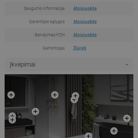
Saugumo informacija
Atsisiųskite
Garantijos sąlygos
Atsisiųskite
Bandymas PZH
Atsisiųskite
Gamintojas
Žiūrėti
Įkvėpimai