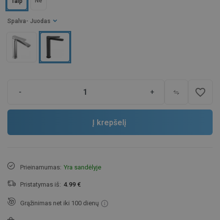
Ne
Taip
Spalva
- Juodas
favorite_border
-
+
Į krepšelį
Prieinamumas:
Yra sandėlyje
Pristatymas iš:
4.99 €
Grąžinimas net iki 100 dienų