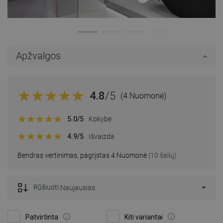
Apžvalgos
4.8
/5
(4 Nuomonė)
5.0
/5
Kokybė
4.9
/5
Išvaizda
Bendras vertinimas, pagrįstas 4 Nuomonė
(10 šalių)
Rūšiuoti:
Naujausias
Patvirtinta
Kiti variantai