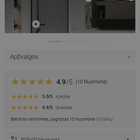
Apžvalgos
4.9
/5
(10 Nuomonė)
5.0
/5
Kokybė
4.9
/5
Išvaizda
Bendras vertinimas, pagrįstas 10 Nuomonė
(10 šalių)
Rūšiuoti:
Naujausias