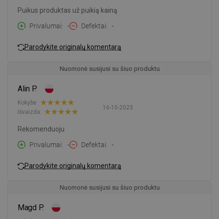
Puikus produktas už puikią kainą
Privalumai
-
Defektai
-
Parodykite originalų komentarą
Nuomonė susijusi su šiuo produktu
Alin P.
Kokybė:
16-10-2023
Išvaizda:
Rekomenduoju
Privalumai
-
Defektai
-
Parodykite originalų komentarą
Nuomonė susijusi su šiuo produktu
Magd P.