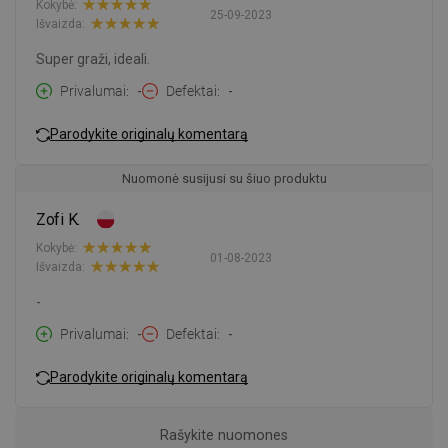
Kokybė:
25-09-2023
Išvaizda:
Super graži, ideali.
Privalumai
-
Defektai
-
Parodykite originalų komentarą
Nuomonė susijusi su šiuo produktu
Zofi K.
Kokybė:
01-08-2023
Išvaizda:
-
Privalumai
-
Defektai
-
Parodykite originalų komentarą
Rašykite nuomones