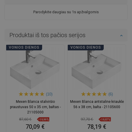
Parodykite daugiau su 1s apžvalgomis
Produktai iš tos pačios serijos
VONIOS DIENOS
VONIOS DIENOS
(10)
(6)
Mexen Blanca stalviršio
Mexen Blanca antstalinė kriauklė
praustuvas 50 x 35 cm, baltas -
56 x 38 cm, balta - 21105600
21105000
87,60 €
97,70 €
−19,99%
−19,97%
70,09 €
78,19 €