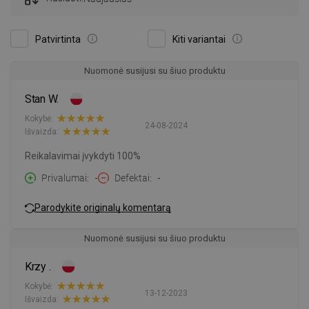
Patvirtinta
Kiti variantai
Nuomonė susijusi su šiuo produktu
Stan W.
Kokybė:
24-08-2024
Išvaizda:
Reikalavimai įvykdyti 100%
Privalumai
-
Defektai
-
Parodykite originalų komentarą
Nuomonė susijusi su šiuo produktu
Krzy .
Kokybė:
13-12-2023
Išvaizda: