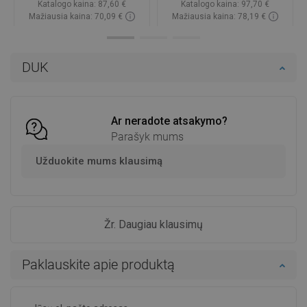
Katalogo kaina:
87,60 €
Katalogo kaina:
97,70 €
Mažiausia kaina: 70,09 €
Mažiausia kaina: 78,19 €
Prieinamumas:
Yra sandėlyje
Prieinamumas:
Yra sandėlyje
Į krepšelį
Į krepšelį
DUK
Palyginti
favorite_border
Mėgstami
Palyginti
favorite_border
Mėgstami
Ar neradote atsakymo?
Parašyk mums
Užduokite mums klausimą
Žr. Daugiau klausimų
Paklauskite apie produktą