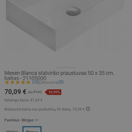
Mexen Blanca stalviršio praustuvas 50 x 35 cm,
baltas - 21105000
(0)
(10)
Klausimai
70,09 €
19,99%
(su PVM)
Katalogo kaina:
87,60 €
Mažiausia kaina nuo paskutinių 30 dienų: 70,09 €
Paviršius
- Blizgus