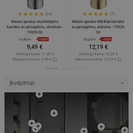
(14)
(7)
Mexen apvalus stumtelėjimo
Mexen apvalus klik-klak kamštis
kamštis su persipylimu, chromas -
su persipylimu, auksinis - 79920-
79920-00
50
11,80 €
15,20 €
−19,58%
−19,8%
9,49 €
12,19 €
Katalogo kaina:
11,80 €
Katalogo kaina:
15,20 €
Mažiausia kaina: 9,49 €
Mažiausia kaina: 12,19 €
Prieinamumas:
Yra sandėlyje
Prieinamumas:
Yra sandėlyje
Į krepšelį
Į krepšelį
Įkvėpimai
Palyginti
favorite_border
Mėgstami
Palyginti
favorite_border
Mėgstami