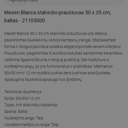
Mexen Blanca stalviršio praustuvas 50 x 35 cm,
baltas - 21105000
Mexen Blanca 50 x 35 cm stalviršio praustuvas yra idealus
pasirinkimas šiuolaikinių vonios kambarių įrangai. Stačiakampė
forma ir blizgus paviršius suteikia elegancijos kiekvienam interjerui.
Praustuvas, pagamintas iš aukštos kokybės sanitarinės keramikos,
užtikrina ilgaamžiškumą ir lengvą priežiūrą. Dėl maišytuvo ir
nutekėjimo angų, jis yra funkcionalus ir praktiškas. Matmenys
50x35 cm ir 12 cm aukštis puikiai dera įvairiose aranžuotėse.
Apsauginis sluoksnis apsaugo nuo įbrėžimų.
Techniniai duomenys
Dydis: 50x35x12 cm
Tipas: Ant stalviršio/Kabamoji
Spalva: Balta
Nutekėjimo anga: Taip
Vandens maišytuvo anga: Taip