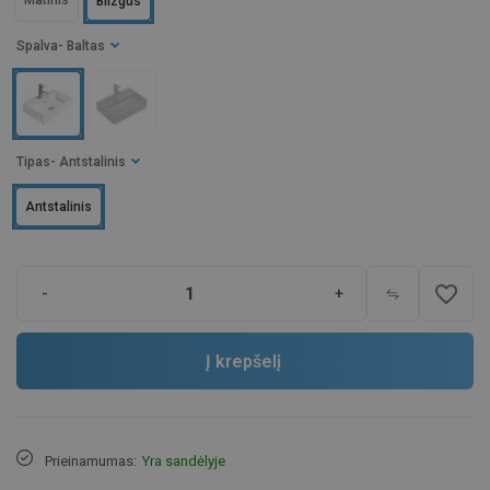
Matinis
Blizgus
Spalva
- Baltas
Tipas
- Antstalinis
Antstalinis
favorite_border
-
+
Į krepšelį
Prieinamumas:
Yra sandėlyje