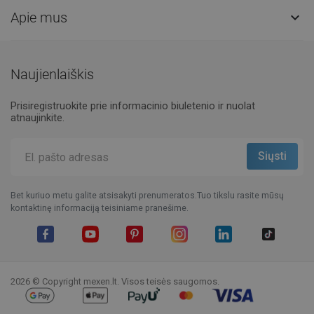
Apie mus

Naujienlaiškis
Prisiregistruokite prie informacinio biuletenio ir nuolat
atnaujinkite.
Bet kuriuo metu galite atsisakyti prenumeratos.Tuo tikslu rasite mūsų
kontaktinę informaciją teisiniame pranešime.
Facebook
YouTube
Pinterest
Instagram
LinkedIn
TikTok
2026 © Copyright mexen.lt. Visos teisės saugomos.