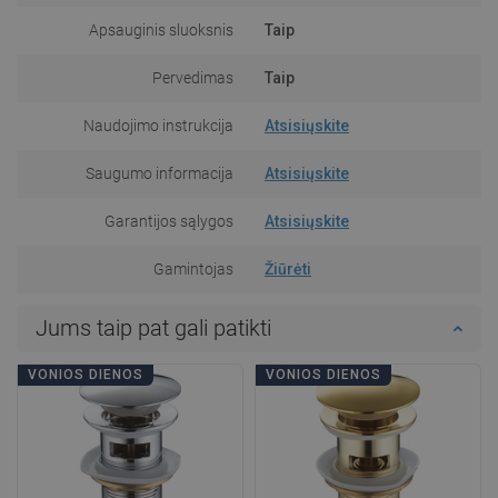
Apsauginis sluoksnis
Taip
Pervedimas
Taip
Naudojimo instrukcija
Atsisiųskite
Saugumo informacija
Atsisiųskite
Garantijos sąlygos
Atsisiųskite
Gamintojas
Žiūrėti
Jums taip pat gali patikti
VONIOS DIENOS
VONIOS DIENOS