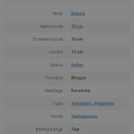
Serija
Blanca
Ilgesnė pusė
50 cm
Trumpesnė pusė
35 cm
Aukštis
12 cm
Spalva
Baltas
Paviršius
Blizgus
Medžiaga
Keramika
Tipas
Antstalinis
,
Pakabinta
Forma
Stačiakampis
Baterijos anga
Taip