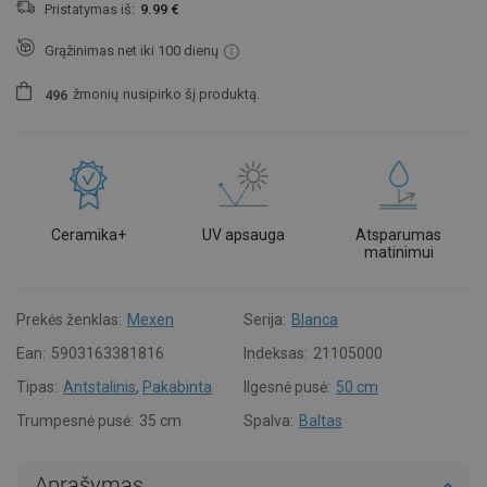
Pristatymas iš:
9.99 €
Grąžinimas net iki 100 dienų
žmonių
nusipirko šį produktą.
4
9
6
Ceramika+
UV apsauga
Atsparumas
matinimui
Prekės ženklas:
Mexen
Serija:
Blanca
Ean:
5903163381816
Indeksas:
21105000
Tipas:
Antstalinis
,
Pakabinta
Ilgesnė pusė:
50 cm
Trumpesnė pusė:
35 cm
Spalva:
Baltas
Aprašymas