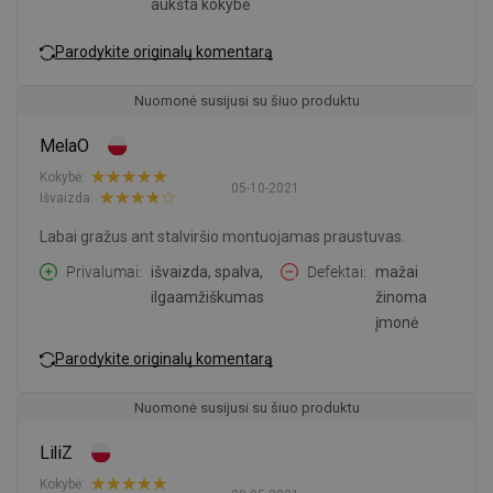
aukšta kokybė
Parodykite originalų komentarą
Nuomonė susijusi su šiuo produktu
MelaO
Kokybė:
05-10-2021
Išvaizda:
Labai gražus ant stalviršio montuojamas praustuvas.
Privalumai
išvaizda, spalva,
Defektai
mažai
ilgaamžiškumas
žinoma
įmonė
Parodykite originalų komentarą
Nuomonė susijusi su šiuo produktu
LiliZ
Kokybė: