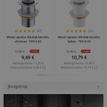
(47)
(11)
Mexen apvalus klik-klak kamštis,
Mexen apvalus klik-klak kamštis,
chromas - 79910-00
baltas - 79910-20
11,80 €
13,40 €
−19,58%
−19,48%
9,49 €
10,79 €
Katalogo kaina:
11,80 €
Katalogo kaina:
13,40 €
Mažiausia kaina: 9,49 €
Mažiausia kaina: 10,79 €
Prieinamumas:
Yra sandėlyje
Prieinamumas:
Yra sandėlyje
Į krepšelį
Į krepšelį
Įkvėpimai
Palyginti
favorite_border
Mėgstami
Palyginti
favorite_border
Mėgstami