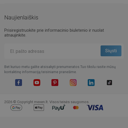
Naujienlaiškis
Prisiregistruokite prie informacinio biuletenio ir nuolat
atnaujinkite.
Bet kuriuo metu galite atsisakyti prenumeratos.Tuo tikslu rasite mūsų
kontaktinę informaciją teisiniame pranešime.
Facebook
YouTube
Pinterest
Instagram
LinkedIn
TikTok
2026 © Copyright mexen.lt. Visos teisės saugomos.