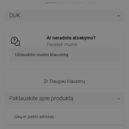
Į krepšelį
Į krepšelį
DUK
Palyginti
favorite_border
Mėgstami
Palyginti
favorite_border
Mėgstami
Ar neradote atsakymo?
Parašyk mums
Užduokite mums klausimą
Žr. Daugiau klausimų
Paklauskite apie produktą