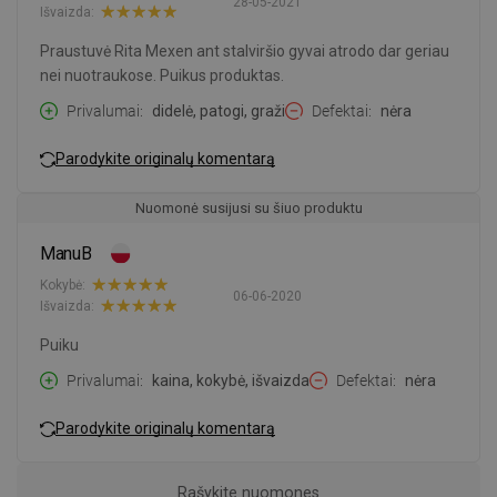
28-05-2021
Išvaizda:
Praustuvė Rita Mexen ant stalviršio gyvai atrodo dar geriau
nei nuotraukose. Puikus produktas.
Privalumai
didelė, patogi, graži
Defektai
nėra
Parodykite originalų komentarą
Nuomonė susijusi su šiuo produktu
ManuB
Kokybė:
06-06-2020
Išvaizda:
Puiku
Privalumai
kaina, kokybė, išvaizda
Defektai
nėra
Parodykite originalų komentarą
Rašykite nuomones