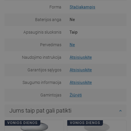
Forma
Stačiakampis
Baterijos anga
Ne
Apsauginis sluoksnis
Taip
Pervedimas
Ne
Naudojimo instrukcija
Atsisiųskite
Garantijos sąlygos
Atsisiųskite
Saugumo informacija
Atsisiųskite
Gamintojas
Žiūrėti
Jums taip pat gali patikti
VONIOS DIENOS
VONIOS DIENOS