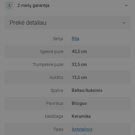
2 metų garantija
Prekė detaliau
Serija
Rita
Ilgesnė pusė
45,5 cm
Trumpesnė pusė
32,5 cm
Aukštis
13,5 cm
Spalva
Baltas/Auksinis
Paviršius
Blizgus
Medžiaga
Keramika
Tipas
Antstalinis