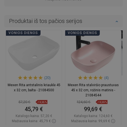
Produktai iš tos pačios serijos
VONIOS DIENOS
VONIOS DIENOS
(20)
(4)
Mexen Rita antstalinis kriauklė 45
Mexen Rita stalviršio praustuvas
x 32 cm, balta - 21084500
45 x 32 cm, rožinis matinis -
21084544
57,20 €
124,60 €
−19,95%
−19,99%
45,79 €
99,69 €
Katalogo kaina:
57,20 €
Katalogo kaina:
124,60 €
Mažiausia kaina: 45,79 €
Mažiausia kaina: 99,69 €
Prieinamumas:
Yra sandėlyje
Prieinamumas:
Yra sandėlyje