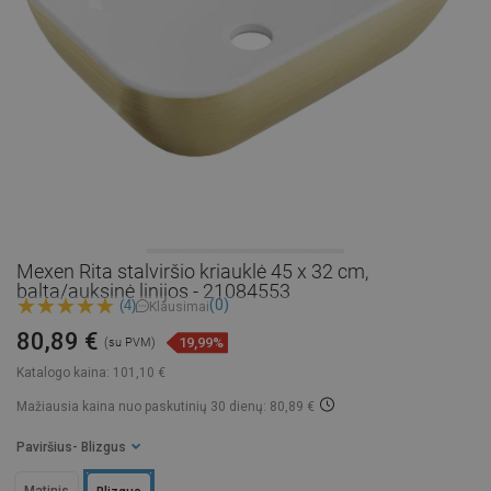
Mexen Rita stalviršio kriauklė 45 x 32 cm,
balta/auksinė linijos - 21084553
(0)
(4)
Klausimai
80,89 €
19,99%
(su PVM)
Katalogo kaina:
101,10 €
Mažiausia kaina nuo paskutinių 30 dienų: 80,89 €
Paviršius
- Blizgus