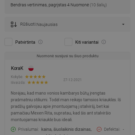
Bendras vertinimas, pagrįstas 4 Nuomonė
(10 šalių)
Rūšiuoti:
Naujausias
Patvirtinta
Kiti variantai
Nuomonė susijusi su šiuo produktu
KoraK
Kokybė:
27-12-2021
Išvaizda:
Norėjau, kad mano vonios kambarys būtų įrengtas
prašmatniu stiliumi. Todėl man reikėjo tamsios kriauklės. Iš
pradžių galvojau apie įmontuojamą į stalviršį, bet kai
pamačiau Mexen Rita, supratau, kad šis ant stalviršio
montuojamas kriauklė bus ideali.
Privalumai
kaina, šiuolaikinis dizainas,
Defektai
-