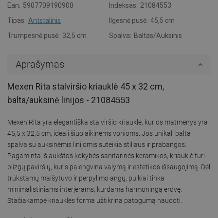
Ean:
5907709190900
Indeksas:
21084553
Tipas:
Antstalinis
Ilgesnė pusė:
45,5 cm
Trumpesnė pusė:
32,5 cm
Spalva:
Baltas/Auksinis
Aprašymas
Mexen Rita stalviršio kriauklė 45 x 32 cm,
balta/auksinė linijos - 21084553
Mexen Rita yra elegantiška stalviršio kriauklė, kurios matmenys yra
45,5 x 32,5 cm, ideali šiuolaikinėms vonioms. Jos unikali balta
spalva su auksinėmis linijomis suteikia stiliaus ir prabangos.
Pagaminta iš aukštos kokybės sanitarinės keramikos, kriauklė turi
blizgų paviršių, kuris palengvina valymą ir estetikos išsaugojimą. Dėl
trūkstamų maišytuvo ir perpylimo angų, puikiai tinka
minimalistiniams interjerams, kurdama harmoningą erdvę.
Stačiakampė kriauklės forma užtikrina patogumą naudoti.