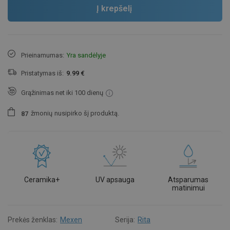
Į krepšelį
Prieinamumas:
Yra sandėlyje
Pristatymas iš:
9.99 €
Grąžinimas net iki 100 dienų
žmonių
nusipirko šį produktą.
8
7
Ceramika+
UV apsauga
Atsparumas
matinimui
Prekės ženklas:
Mexen
Serija:
Rita