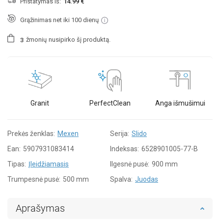
Pristatymas iš:
14.99 €
Grąžinimas net iki 100 dienų
žmonių
nusipirko šį produktą.
3
Granit
PerfectClean
Anga išmušimui
Prekės ženklas:
Mexen
Serija:
Slido
Ean:
5907931083414
Indeksas:
6528901005-77-B
Tipas:
Įleidžiamasis
Ilgesnė pusė:
900 mm
Trumpesnė pusė:
500 mm
Spalva:
Juodas
Aprašymas