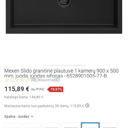
Mexen Slido granitinė plautuvė 1 kamerų 900 x 500
mm, juoda, juodas sifonas - 6528901005-77-B
(0)
(0)
Klausimai
115,89 €
19,97%
(su PVM)
Katalogo kaina:
144,80 €
Mažiausia kaina nuo paskutinių 30 dienų: 115,89 €
Spalva
- Juodas