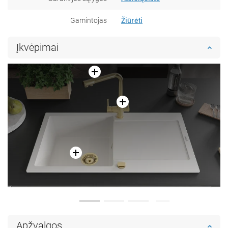
Gamintojas
Žiūrėti
Įkvėpimai
Apžvalgos