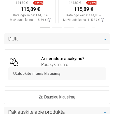
- 6528901005-20
chromuotas sifonas -
144,80 €
144,80 €
−19,97%
−19,97%
6528901005-69
115,89 €
115,89 €
Katalogo kaina:
144,80 €
Katalogo kaina:
144,80 €
Mažiausia kaina: 115,89 €
Mažiausia kaina: 115,89 €
Prieinamumas:
Yra sandėlyje
Prieinamumas:
Yra sandėlyje
Į krepšelį
Į krepšelį
DUK
Palyginti
favorite_border
Mėgstami
Palyginti
favorite_border
Mėgstami
Ar neradote atsakymo?
Parašyk mums
Užduokite mums klausimą
Žr. Daugiau klausimų
Paklauskite apie produktą