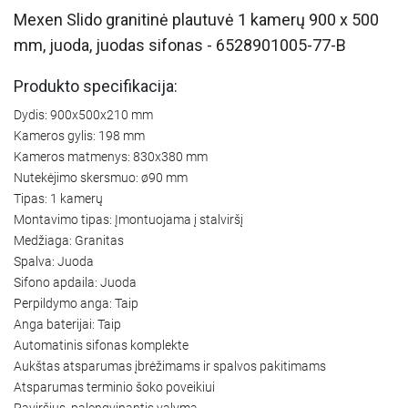
Mexen Slido granitinė plautuvė 1 kamerų 900 x 500
mm, juoda, juodas sifonas - 6528901005-77-B
Produkto specifikacija:
Dydis: 900x500x210 mm
Kameros gylis: 198 mm
Kameros matmenys: 830x380 mm
Nutekėjimo skersmuo: ø90 mm
Tipas: 1 kamerų
Montavimo tipas: Įmontuojama į stalviršį
Medžiaga: Granitas
Spalva: Juoda
Sifono apdaila: Juoda
Perpildymo anga: Taip
Anga baterijai: Taip
Automatinis sifonas komplekte
Aukštas atsparumas įbrėžimams ir spalvos pakitimams
Atsparumas terminio šoko poveikiui
Paviršius, palengvinantis valymą