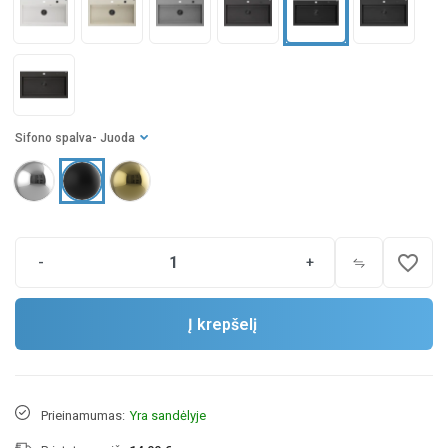
Sifono spalva
- Juoda
favorite_border
-
+
Į krepšelį
Prieinamumas:
Yra sandėlyje