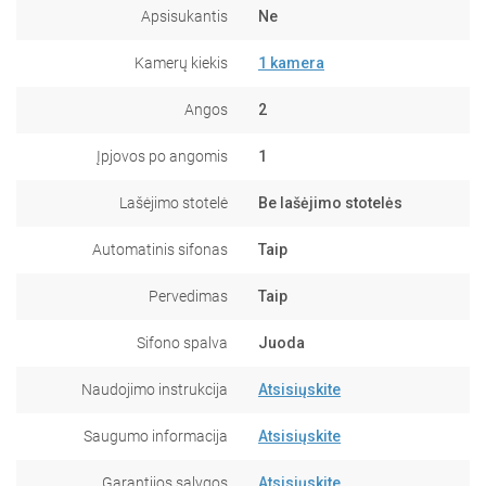
Apsisukantis
Ne
Kamerų kiekis
1 kamera
Angos
2
Įpjovos po angomis
1
Lašėjimo stotelė
Be lašėjimo stotelės
Automatinis sifonas
Taip
Pervedimas
Taip
Sifono spalva
Juoda
Naudojimo instrukcija
Atsisiųskite
Saugumo informacija
Atsisiųskite
Garantijos sąlygos
Atsisiųskite