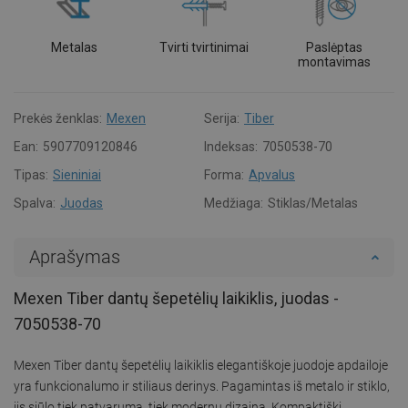
Metalas
Tvirti tvirtinimai
Paslėptas
montavimas
Prekės ženklas:
Mexen
Serija:
Tiber
Ean:
5907709120846
Indeksas:
7050538-70
Tipas:
Sieniniai
Forma:
Apvalus
Spalva:
Juodas
Medžiaga:
Stiklas/Metalas
Aprašymas
Mexen Tiber dantų šepetėlių laikiklis, juodas -
7050538-70
Mexen Tiber dantų šepetėlių laikiklis elegantiškoje juodoje apdailoje
yra funkcionalumo ir stiliaus derinys. Pagamintas iš metalo ir stiklo,
jis siūlo tiek patvarumą, tiek modernų dizainą. Kompaktiški