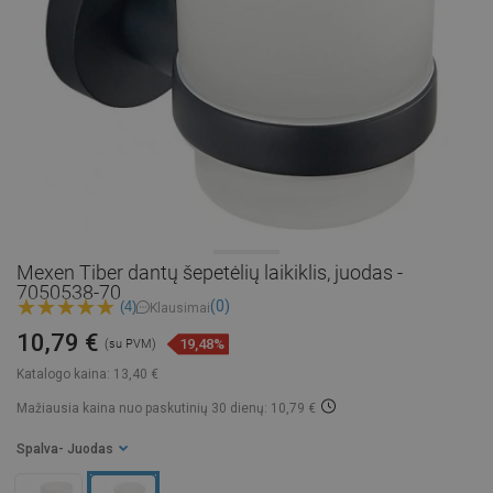
Mexen Tiber dantų šepetėlių laikiklis, juodas -
7050538-70
(0)
(4)
Klausimai
10,79 €
19,48%
(su PVM)
Katalogo kaina:
13,40 €
Mažiausia kaina nuo paskutinių 30 dienų: 10,79 €
Spalva
- Juodas