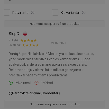
Patvirtinta
Kiti variantai
Nuomonė susijusi su šiuo produktu
StepC
Kokybė:
21-07-2021
Išvaizda:
Dantų šepetėlių laikiklis iš Mexen yra puikus aksesuaras,
ypač modernios stilistikos vonios kambariams. Juoda
spalva puikiai dera su mano auksiniais aksesuarais.
Rekomenduoju visiems lofto stiliaus gerbėjams ir
preciziškai pagamintiems produktams!
Privalumai
-
Defektai
-
Parodykite originalų komentarą
Nuomonė susijusi su šiuo produktu