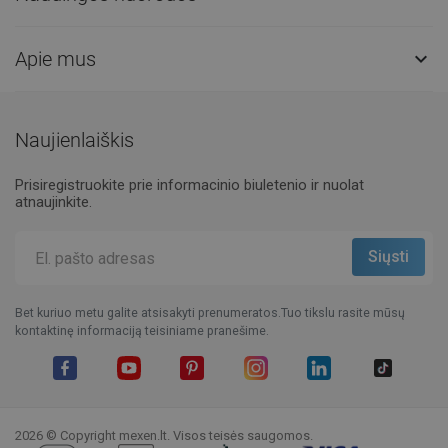
Apie mus

Naujienlaiškis
Prisiregistruokite prie informacinio biuletenio ir nuolat
atnaujinkite.
Bet kuriuo metu galite atsisakyti prenumeratos.Tuo tikslu rasite mūsų
kontaktinę informaciją teisiniame pranešime.
Facebook
YouTube
Pinterest
Instagram
LinkedIn
TikTok
2026 © Copyright mexen.lt. Visos teisės saugomos.