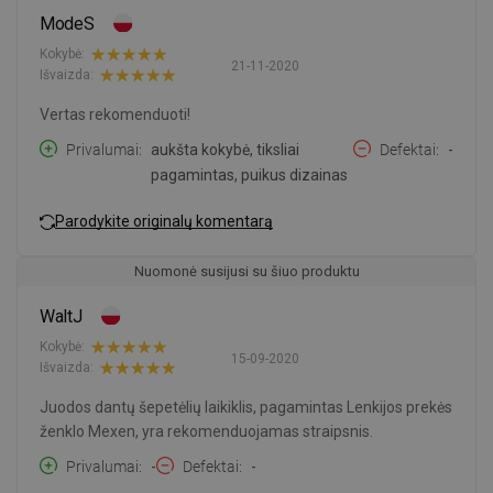
ModeS
Kokybė:
21-11-2020
Išvaizda:
Vertas rekomenduoti!
Privalumai
aukšta kokybė, tiksliai
Defektai
-
pagamintas, puikus dizainas
Parodykite originalų komentarą
Nuomonė susijusi su šiuo produktu
WaltJ
Kokybė:
15-09-2020
Išvaizda:
Juodos dantų šepetėlių laikiklis, pagamintas Lenkijos prekės
ženklo Mexen, yra rekomenduojamas straipsnis.
Privalumai
-
Defektai
-