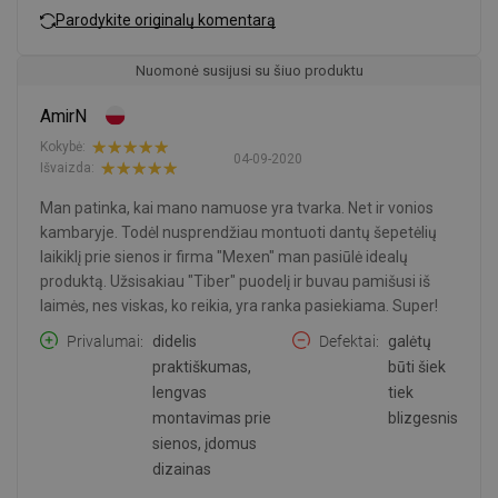
Parodykite originalų komentarą
Nuomonė susijusi su šiuo produktu
AmirN
Kokybė:
04-09-2020
Išvaizda:
Man patinka, kai mano namuose yra tvarka. Net ir vonios
kambaryje. Todėl nusprendžiau montuoti dantų šepetėlių
laikiklį prie sienos ir firma "Mexen" man pasiūlė idealų
produktą. Užsisakiau "Tiber" puodelį ir buvau pamišusi iš
laimės, nes viskas, ko reikia, yra ranka pasiekiama. Super!
Privalumai
didelis
Defektai
galėtų
praktiškumas,
būti šiek
lengvas
tiek
montavimas prie
blizgesnis
sienos, įdomus
dizainas