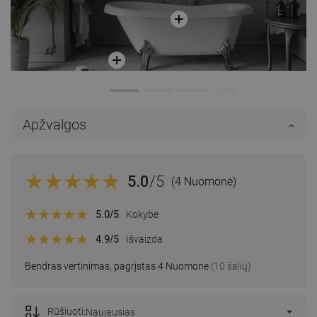
Apžvalgos
5.0
/5
(4 Nuomonė)
5.0
/5
Kokybė
4.9
/5
Išvaizda
Bendras vertinimas, pagrįstas 4 Nuomonė
(10 šalių)
Rūšiuoti:
Naujausias