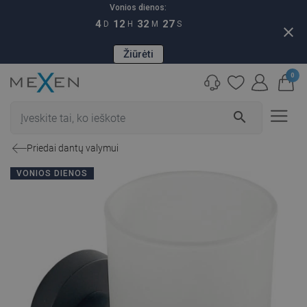
Vonios dienos:
4
12
32
26
D
H
M
S
close
Žiūrėti
0
search
Priedai dantų valymui
VONIOS DIENOS