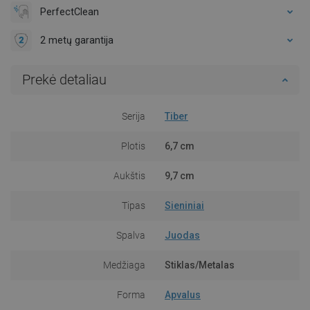
PerfectClean
2 metų garantija
Prekė detaliau
Serija
Tiber
Plotis
6,7 cm
Aukštis
9,7 cm
Tipas
Sieniniai
Spalva
Juodas
Medžiaga
Stiklas/Metalas
Forma
Apvalus