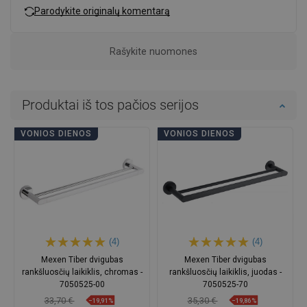
Parodykite originalų komentarą
Rašykite nuomones
Produktai iš tos pačios serijos
VONIOS DIENOS
VONIOS DIENOS
(4)
(4)
Mexen Tiber dvigubas
Mexen Tiber dvigubas
rankšluosčių laikiklis, chromas -
rankšluosčių laikiklis, juodas -
7050525-00
7050525-70
33,70 €
35,30 €
−19,91%
−19,86%