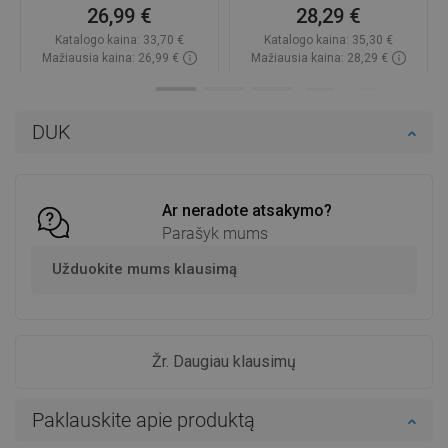
26,99 €
28,29 €
Katalogo kaina:
33,70 €
Katalogo kaina:
35,30 €
Mažiausia kaina: 26,99 €
Mažiausia kaina: 28,29 €
Prieinamumas:
Yra sandėlyje
Prieinamumas:
Yra sandėlyje
Į krepšelį
Į krepšelį
DUK
Palyginti
favorite_border
Mėgstami
Palyginti
favorite_border
Mėgstami
Ar neradote atsakymo?
Parašyk mums
Užduokite mums klausimą
Žr. Daugiau klausimų
Paklauskite apie produktą