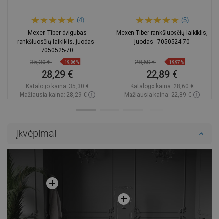
(4)
(5)
Mexen Tiber dvigubas
Mexen Tiber rankšluosčių laikiklis,
rankšluosčių laikiklis, juodas -
juodas - 7050524-70
7050525-70
35,30 €
28,60 €
−19,86%
−19,97%
28,29 €
22,89 €
Katalogo kaina:
35,30 €
Katalogo kaina:
28,60 €
Mažiausia kaina: 28,29 €
Mažiausia kaina: 22,89 €
Prieinamumas:
Yra sandėlyje
Prieinamumas:
Yra sandėlyje
Į krepšelį
Į krepšelį
Įkvėpimai
Palyginti
favorite_border
Mėgstami
Palyginti
favorite_border
Mėgstami