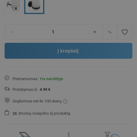
favorite_border
-
+
Į krepšelį
Prieinamumas:
Yra sandėlyje
Pristatymas iš:
4.99 €
Grąžinimas net iki 100 dienų
žmonių
nusipirko šį produktą.
3
5