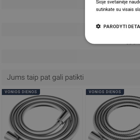
Šioje svetainėje naud
sutinkate su visais s
Naudojimo 
PARODYTI DETA
Saugumo 
Garanti
Jums taip pat gali patikti
VONIOS DIENOS
VONIOS DIENOS