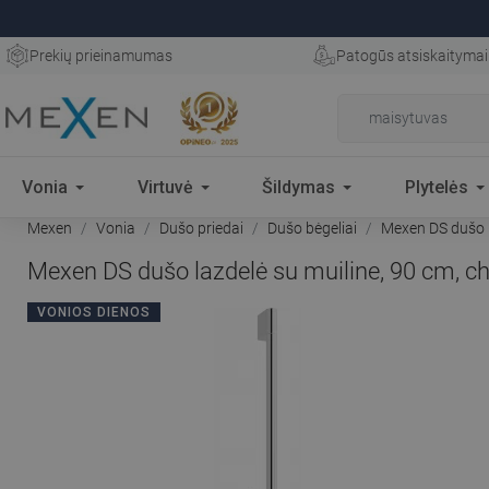
Prekių prieinamumas
Patogūs atsiskaitymai
Vonia
Virtuvė
Šildymas
Plytelės
Mexen
Vonia
Dušo priedai
Dušo bėgeliai
Mexen DS dušo l
Mexen DS dušo lazdelė su muiline, 90 cm, c
VONIOS DIENOS