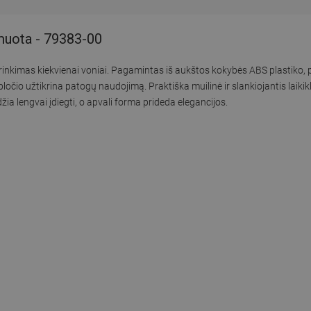
muota - 79383-00
inkimas kiekvienai voniai. Pagamintas iš aukštos kokybės ABS plastiko, p
čio užtikrina patogų naudojimą. Praktiška muilinė ir slankiojantis laikikl
žia lengvai įdiegti, o apvali forma prideda elegancijos.