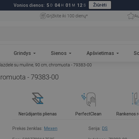
Žiūrėti
5
04
01
11
Vonios dienos:
D
H
M
S
Grįžkite iki 100 dienų*
Au
Grindys
Sienos
Apšvietimas
S
azdelė su muiline, 90 cm, chromuota - 79383-00
hromuota - 79383-00
Nerūdijantis plienas
PerfectClean
Rankenos r
Prekės ženklas:
Mexen
Serija:
DS