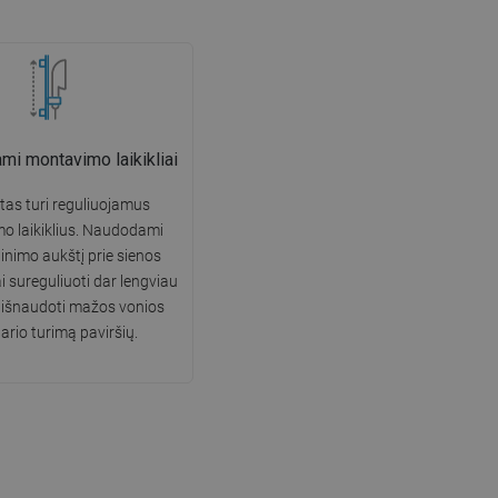
mi montavimo laikikliai
as turi reguliuojamus
o laikiklius. Naudodami
rtinimo aukštį prie sienos
iai sureguliuoti dar lengviau
ai išnaudoti mažos vonios
rio turimą paviršių.