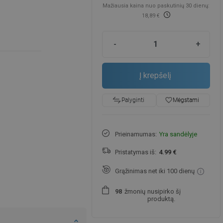
Mažiausia kaina nuo paskutinių 30 dienų:
18,89 €
-
+
Į krepšelį
favorite_border
Mėgstami
Palyginti
Prieinamumas:
Yra sandėlyje
Pristatymas iš:
4.99 €
Grąžinimas net iki 100 dienų
žmonių
nusipirko šį
9
8
produktą.