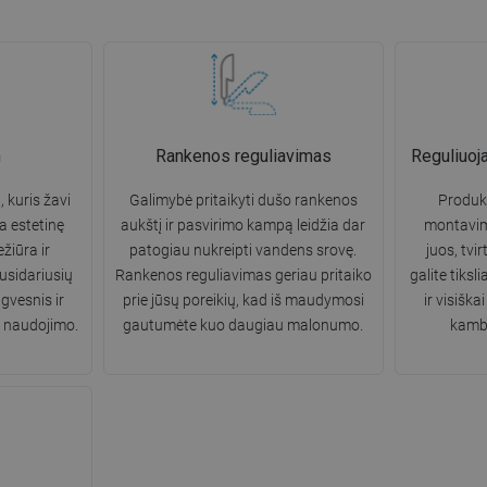
n
Rankenos reguliavimas
Reguliuoja
, kuris žavi
Galimybė pritaikyti dušo rankenos
Produkt
a estetinę
aukštį ir pasvirimo kampą leidžia dar
montavim
žiūra ir
patogiau nukreipti vandens srovę.
juos, tvi
usidariusių
Rankenos reguliavimas geriau pritaiko
galite tiksl
gvesnis ir
prie jūsų poreikių, kad iš maudymosi
ir visišk
ių naudojimo.
gautumėte kuo daugiau malonumo.
kamba