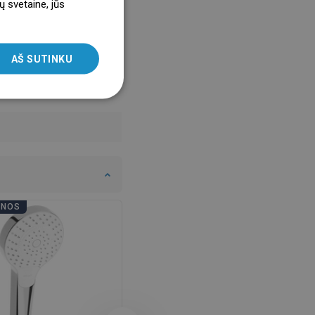
ų svetaine, jūs
ENGLISH
SLOVAK
AŠ SUTINKU
LITHUANIAN
ROMANIAN
HUNGARIAN
FRENCH
ITALIAN
SPANISH
ENOS
VONIOS DIENOS
UKRAINIAN
BULGARIAN
ESTONIAN
DUTCH
LATVIAN