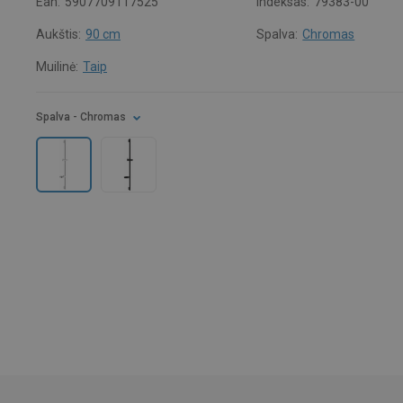
Ean:
5907709117525
Indeksas:
79383-00
Aukštis:
90 cm
Spalva:
Chromas
Muilinė:
Taip
Spalva
- Chromas