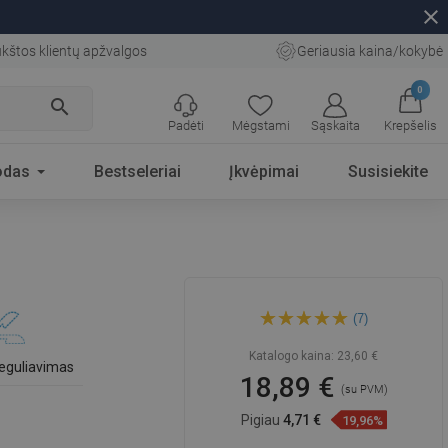
close
kštos klientų apžvalgos
Geriausia kaina/kokybė
0
search
Padėti
Mėgstami
Sąskaita
Krepšelis
odas
Bestseleriai
Įkvėpimai
Susisiekite
Mexen DS dušo lazdelė su
(7)
muiline, 90 cm, chromuota -
79383-00
Katalogo kaina:
23,60 €
eguliavimas
18,89 €
(su PVM)
Pigiau
4,71 €
19,96%