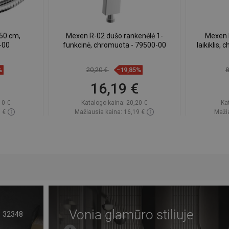
50 cm,
Mexen R-02 dušo rankenėlė 1-
Mexen 
-00
funkcinė, chromuota - 79500-00
laikiklis,
%
20,20 €
−19,85%
8
16,19 €
10 €
Katalogo kaina:
20,20 €
Ka
 €
Mažiausia kaina: 16,19 €
Mažia
ndėlyje
Prieinamumas:
Yra sandėlyje
Priein
Į krepšelį
gstami
Palyginti
favorite_border
Mėgstami
Paly
Vonia glamūro stiliuje
32348