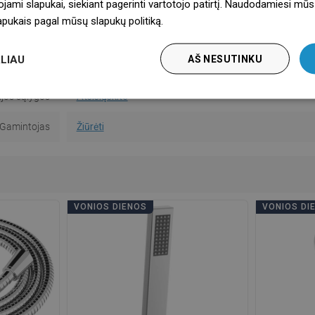
ojami slapukai, siekiant pagerinti vartotojo patirtį. Naudodamiesi mūs
Muilinė
Taip
lapukais pagal mūsų slapukų politiką.
Dowiedz się więcej
instrukcija
Atsisiųskite
LIAU
AŠ NESUTINKU
informacija
Atsisiųskite
jos sąlygos
Atsisiųskite
Gamintojas
Žiūrėti
VONIOS DIENOS
VONIOS DI