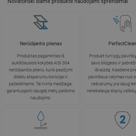
Novatoriški šiame produkte naudojami sprendimai
Nerūdijantis plienas
PerfectClea
Produktas pagamintas iš
Produkt turi lygų paviršių
aukščiausios kokybės AISI 304
savo blizgesiu ir pabrėži
nerūdijančio plieno, kuris pasižymi
išvaizdą. Kasdienė prie
dideliu atsparumu korozijai ir
paviršiaus valymas nuo s
pažeidimams. Tai tvirta medžiaga,
nešvarumų yra daug len
garantuojanti daugelį metų patikimo
nereikalauja stiprių valikl
naudojimo.