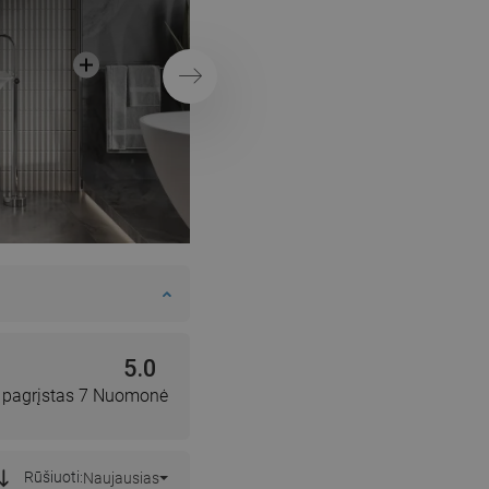
vonios kambarys s
penkiakampiu kabi
Tęsti
5.0
, pagrįstas 7 Nuomonė
Rūšiuoti:
Naujausias