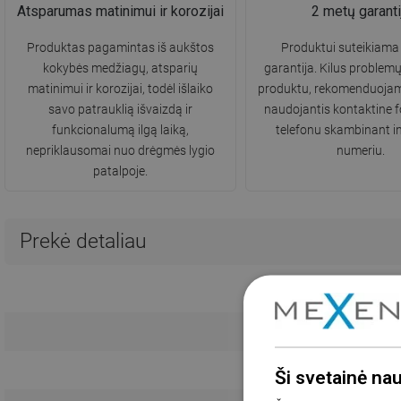
Atsparumas matinimui ir korozijai
2 metų garanti
Produktas pagamintas iš aukštos
Produktui suteikiama
kokybės medžiagų, atsparių
garantija. Kilus problemų
matinimui ir korozijai, todėl išlaiko
produktu, rekomenduojame
savo patrauklią išvaizdą ir
naudojantis kontaktine 
funkcionalumą ilgą laiką,
telefonu skambinant in
nepriklausomai nuo drėgmės lygio
numeriu.
patalpoje.
Prekė detaliau
Ši svetainė na