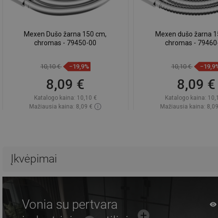
Mexen Dušo žarna 150 cm,
Mexen dušo žarna 1
chromas - 79450-00
chromas - 79460
10,10 €
−19,9%
10,10 €
−19,9
8,09 €
8,09 €
Katalogo kaina:
10,10 €
Katalogo kaina:
10,
Mažiausia kaina: 8,09 €
Mažiausia kaina: 8,09
Prieinamumas:
Yra sandėlyje
Prieinamumas:
Yra sa
Į krepšelį
Į krepšelį
Palyginti
favorite_border
Mėgstami
Palyginti
favorite_border
Mė
Įkvėpimai
Vonia su pertvara