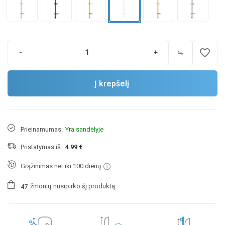
favorite_border
-
+
Į krepšelį
Prieinamumas:
Yra sandėlyje
Pristatymas iš:
4.99 €
Grąžinimas net iki 100 dienų
žmonių
nusipirko šį produktą.
4
7