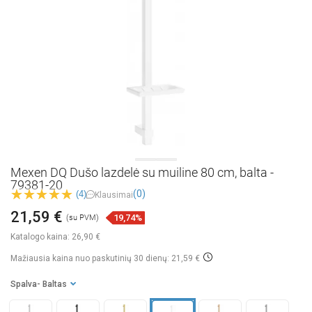
Mexen DQ Dušo lazdelė su muiline 80 cm, balta -
79381-20
(0)
(4)
Klausimai
21,59 €
19,74%
(su PVM)
Katalogo kaina:
26,90 €
Mažiausia kaina nuo paskutinių 30 dienų: 21,59 €
Spalva
- Baltas