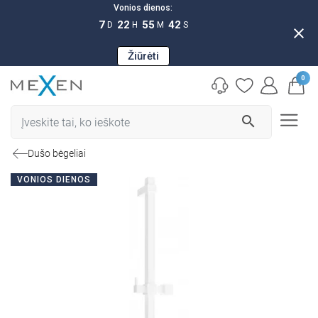
Vonios dienos:
7
22
55
41
D
H
M
S
close
Žiūrėti
0
search
Dušo bėgeliai
VONIOS DIENOS