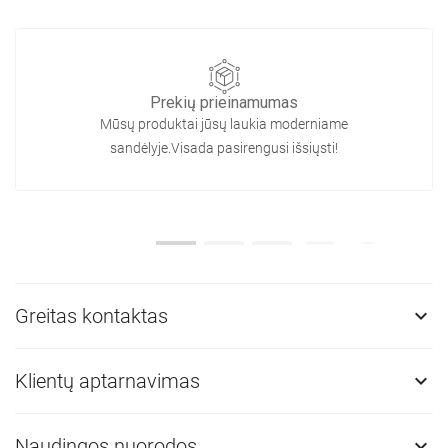
Prekių prieinamumas
Mūsų produktai jūsų laukia moderniame
sandėlyje.Visada pasirengusi išsiųsti!
Greitas kontaktas

Klientų aptarnavimas

Naudingos nuorodos
