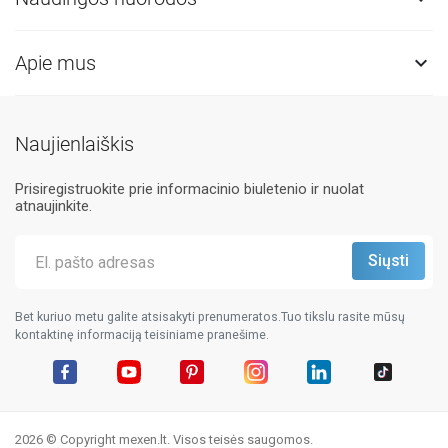
Apie mus

Naujienlaiškis
Prisiregistruokite prie informacinio biuletenio ir nuolat
atnaujinkite.
Bet kuriuo metu galite atsisakyti prenumeratos.Tuo tikslu rasite mūsų
kontaktinę informaciją teisiniame pranešime.
Facebook
YouTube
Pinterest
Instagram
LinkedIn
TikTok
2026 © Copyright mexen.lt. Visos teisės saugomos.