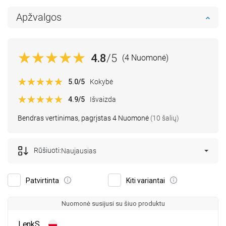
Apžvalgos
4.8
/5
(4 Nuomonė)
5.0
/5
Kokybė
4.9
/5
Išvaizda
Bendras vertinimas, pagrįstas 4 Nuomonė
(10 šalių)
Rūšiuoti:
Naujausias
Patvirtinta
Kiti variantai
Nuomonė susijusi su šiuo produktu
LenkS