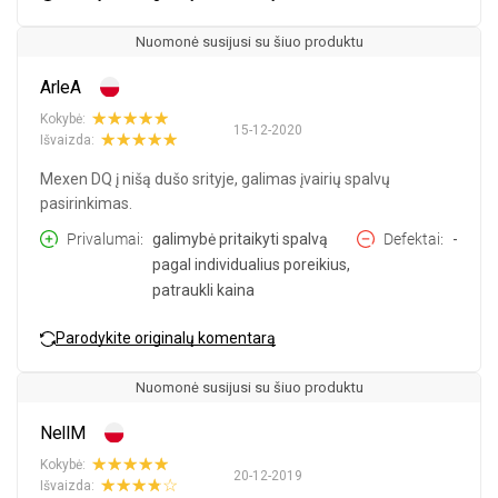
Nuomonė susijusi su šiuo produktu
ArleA
Kokybė:
15-12-2020
Išvaizda:
Mexen DQ į nišą dušo srityje, galimas įvairių spalvų
pasirinkimas.
Privalumai
galimybė pritaikyti spalvą
Defektai
-
pagal individualius poreikius,
patraukli kaina
Parodykite originalų komentarą
Nuomonė susijusi su šiuo produktu
NellM
Kokybė:
20-12-2019
Išvaizda: