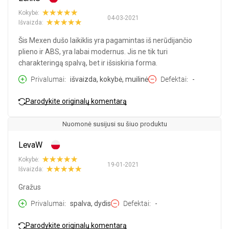
Kokybė:
04-03-2021
Išvaizda:
Šis Mexen dušo laikiklis yra pagamintas iš nerūdijančio
plieno ir ABS, yra labai modernus. Jis ne tik turi
charakteringą spalvą, bet ir išsiskiria forma.
Privalumai
išvaizda, kokybė, muilinė
Defektai
-
Parodykite originalų komentarą
Nuomonė susijusi su šiuo produktu
LevaW
Kokybė:
19-01-2021
Išvaizda:
Gražus
Privalumai
spalva, dydis
Defektai
-
Parodykite originalų komentarą