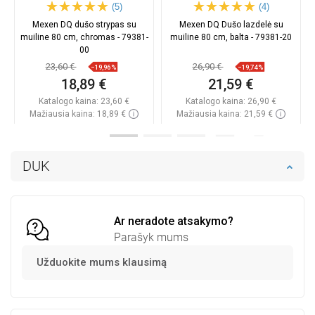
(5)
(4)
Mexen DQ dušo strypas su
Mexen DQ Dušo lazdelė su
muiline 80 cm, chromas - 79381-
muiline 80 cm, balta - 79381-20
00
23,60 €
26,90 €
−19,96%
−19,74%
18,89 €
21,59 €
Katalogo kaina:
23,60 €
Katalogo kaina:
26,90 €
Mažiausia kaina: 18,89 €
Mažiausia kaina: 21,59 €
Prieinamumas:
Yra sandėlyje
Prieinamumas:
Yra sandėlyje
Į krepšelį
Į krepšelį
DUK
Palyginti
favorite_border
Mėgstami
Palyginti
favorite_border
Mėgstami
Ar neradote atsakymo?
Parašyk mums
Užduokite mums klausimą