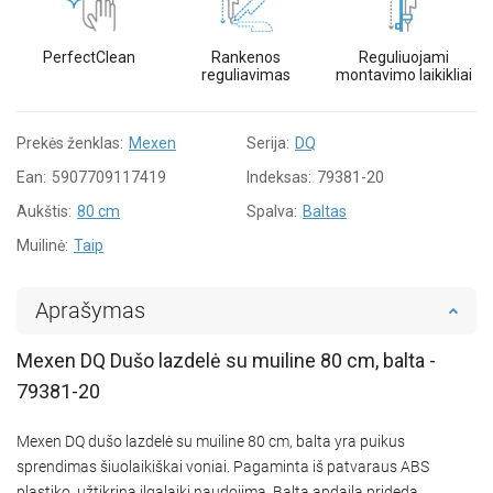
PerfectClean
Rankenos
Reguliuojami
reguliavimas
montavimo laikikliai
Prekės ženklas:
Mexen
Serija:
DQ
Ean:
5907709117419
Indeksas:
79381-20
Aukštis:
80 cm
Spalva:
Baltas
Muilinė:
Taip
Aprašymas
Mexen DQ Dušo lazdelė su muiline 80 cm, balta -
79381-20
Mexen DQ dušo lazdelė su muiline 80 cm, balta yra puikus
sprendimas šiuolaikiškai voniai. Pagaminta iš patvaraus ABS
plastiko, užtikrina ilgalaikį naudojimą. Balta apdaila prideda