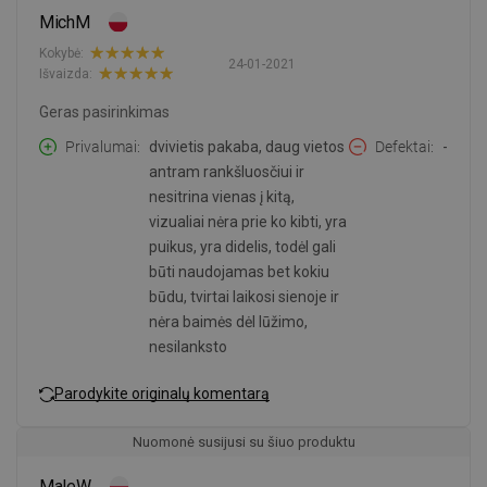
MichM
Kokybė:
24-01-2021
Išvaizda:
Geras pasirinkimas
Privalumai
dvivietis pakaba, daug vietos
Defektai
-
antram rankšluosčiui ir
nesitrina vienas į kitą,
vizualiai nėra prie ko kibti, yra
puikus, yra didelis, todėl gali
būti naudojamas bet kokiu
būdu, tvirtai laikosi sienoje ir
nėra baimės dėl lūžimo,
nesilanksto
Parodykite originalų komentarą
Nuomonė susijusi su šiuo produktu
MaleW