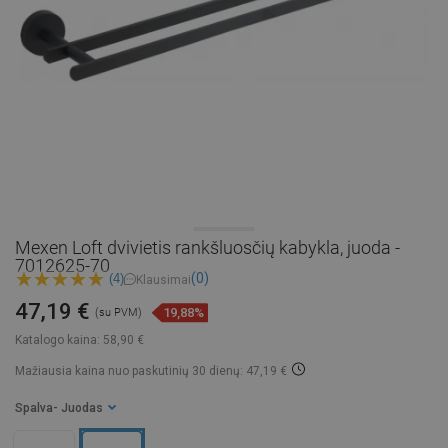
Mexen Loft dvivietis rankšluosčių kabykla, juoda -
7012625-70
(0)
(4)
Klausimai
47,19 €
19,88%
(su PVM)
Katalogo kaina:
58,90 €
Mažiausia kaina nuo paskutinių 30 dienų: 47,19 €
Spalva
- Juodas