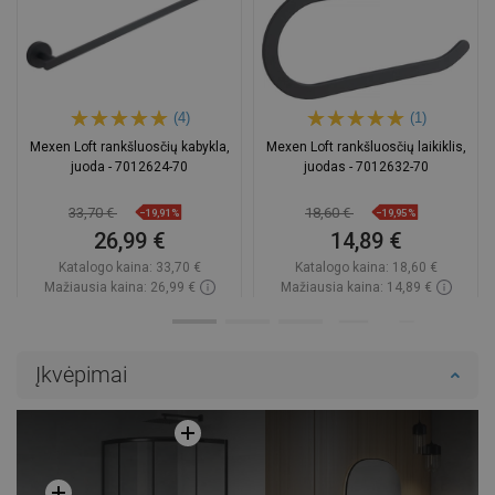
(4)
(1)
Mexen Loft rankšluosčių kabykla,
Mexen Loft rankšluosčių laikiklis,
juoda - 7012624-70
juodas - 7012632-70
33,70 €
18,60 €
−19,91%
−19,95%
26,99 €
14,89 €
Katalogo kaina:
33,70 €
Katalogo kaina:
18,60 €
Mažiausia kaina: 26,99 €
Mažiausia kaina: 14,89 €
Prieinamumas:
Yra sandėlyje
Prieinamumas:
Yra sandėlyje
Į krepšelį
Į krepšelį
Įkvėpimai
Palyginti
favorite_border
Mėgstami
Palyginti
favorite_border
Mėgstami