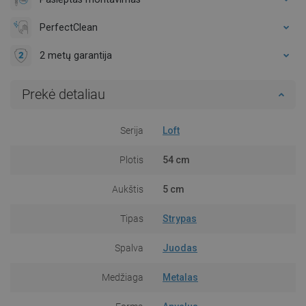
PerfectClean
2 metų garantija
Prekė detaliau
Serija
Loft
Plotis
54 cm
Aukštis
5 cm
Tipas
Strypas
Spalva
Juodas
Medžiaga
Metalas