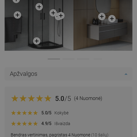
Apžvalgos
5.0
/5
(4 Nuomonė)
5.0
/5
Kokybė
4.9
/5
Išvaizda
Bendras vertinimas, pagrįstas 4 Nuomonė
(10 šalių)