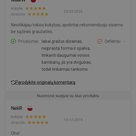
Kokybė:
23-03-2020
Išvaizda:
Nesitikėjau tokios kokybės, apskritai rekomenduoju visiems
be sąžinės graužaties.
Privalumai
labai gražus dizainas,
Defektai
-
neįprasta forma ir spalva,
tinkanti daugumai vonios
kambarių, jis yra dvigubas,
todėl tinkamas rankoms
Parodykite originalų komentarą
Nuomonė susijusi su šiuo produktu
NeliR
Kokybė:
13-12-2019
Išvaizda:
Oho!