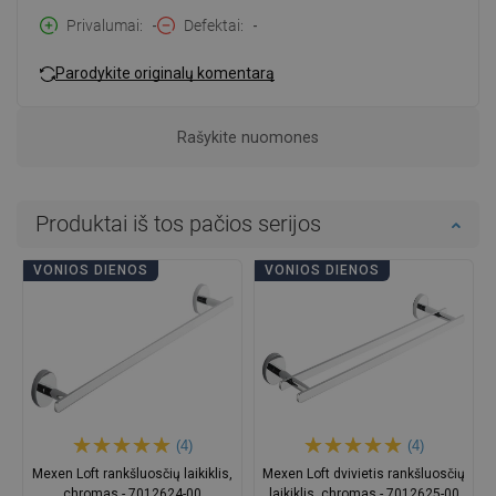
Privalumai
-
Defektai
-
Parodykite originalų komentarą
Rašykite nuomones
Produktai iš tos pačios serijos
VONIOS DIENOS
VONIOS DIENOS
(4)
(4)
Mexen Loft rankšluosčių laikiklis,
Mexen Loft dvivietis rankšluosčių
chromas - 7012624-00
laikiklis, chromas - 7012625-00