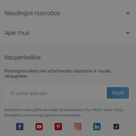
Naudingos nuorodos

Apie mus

Naujienlaiškis
Prisiregistruokite prie informacinio biuletenio ir nuolat
atnaujinkite.
Bet kuriuo metu galite atsisakyti prenumeratos.Tuo tikslu rasite mūsų
kontaktinę informaciją teisiniame pranešime.
Facebook
YouTube
Pinterest
Instagram
LinkedIn
TikTok