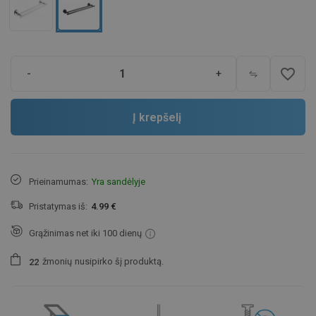
favorite_border
-
+
Į krepšelį
Prieinamumas:
Yra sandėlyje
Pristatymas iš:
4.99 €
Grąžinimas net iki 100 dienų
žmonių
nusipirko šį produktą.
2
2