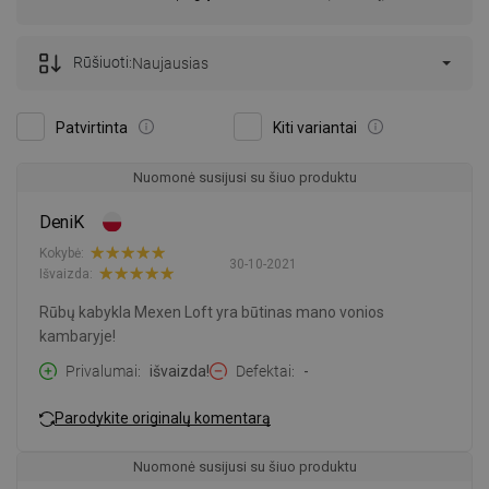
Rūšiuoti:
Naujausias
Patvirtinta
Kiti variantai
Nuomonė susijusi su šiuo produktu
DeniK
Kokybė:
30-10-2021
Išvaizda:
Rūbų kabykla Mexen Loft yra būtinas mano vonios
kambaryje!
Privalumai
išvaizda!
Defektai
-
Parodykite originalų komentarą
Nuomonė susijusi su šiuo produktu