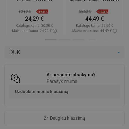
30,30 €
55,60 €
−19,84%
−19,98%
24,29 €
44,49 €
Katalogo kaina:
30,30 €
Katalogo kaina:
55,60 €
Mažiausia kaina: 24,29 €
Mažiausia kaina: 44,49 €
Prieinamumas:
Yra sandėlyje
Prieinamumas:
Yra sandėlyje
Į krepšelį
Į krepšelį
DUK
Palyginti
favorite_border
Mėgstami
Palyginti
favorite_border
Mėgstami
Ar neradote atsakymo?
Parašyk mums
Užduokite mums klausimą
Žr. Daugiau klausimų