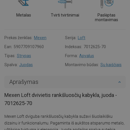
Metalas
Tvirti tvirtinimai
Paslėptas
montavimas
Prekės ženklas:
Mexen
Serija:
Loft
Ean:
5907709107960
Indeksas:
7012625-70
Tipas:
Strypas
Forma:
Apvalus
Spalva:
Juodas
Montavimo būdas:
Su kaiščiais
Aprašymas
Mexen Loft dvivietis rankšluosčių kabykla, juoda -
7012625-70
Mexen Loft dviguba rankšluosčių kabykla sužavi šiuolaikišku
dizainu ir funkcionalumu. Pagaminta iš aukštos atsparumo metalo,
užtikrina tvirtumą ir eleganciją. Juoda apdailos spalva suteikia