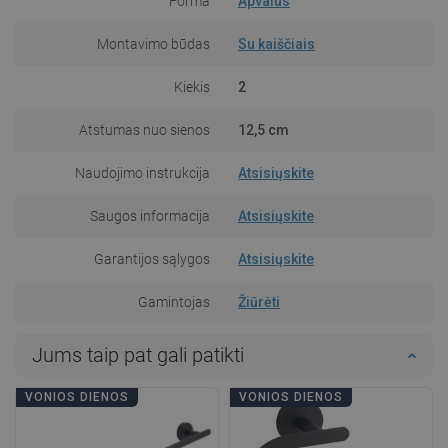
Forma
Apvalus
Montavimo būdas
Su kaiščiais
Kiekis
2
Atstumas nuo sienos
12,5 cm
Naudojimo instrukcija
Atsisiųskite
Saugos informacija
Atsisiųskite
Garantijos sąlygos
Atsisiųskite
Gamintojas
Žiūrėti
Jums taip pat gali patikti
VONIOS DIENOS
VONIOS DIENOS