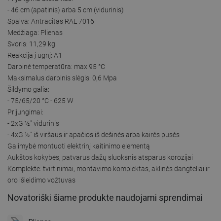
- 46 cm (apatinis) arba 5 cm (vidurinis)
Spalva: Antracitas RAL 7016
Medžiaga: Plienas
Svoris: 11,29 kg
Reakcija į ugnį: A1
Darbinė temperatūra: max 95 °C
Maksimalus darbinis slėgis: 0,6 Mpa
Šildymo galia:
- 75/65/20 °C - 625 W
Prijungimai:
- 2xG ½″ vidurinis
- 4xG ½″ iš viršaus ir apačios iš dešinės arba kairės pusės
Galimybė montuoti elektrinį kaitinimo elementą
Aukštos kokybės, patvarus dažų sluoksnis atsparus korozijai
Komplekte: tvirtinimai, montavimo komplektas, aklinės dangteliai ir
oro išleidimo vožtuvas
Novatoriški šiame produkte naudojami sprendimai