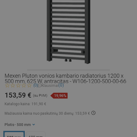
Mexen Pluton vonios kambario radiatorius 1200 x
500 mm, 625 W, antracitas - W106-1200-500-00-66
(0)
(0)
Klausimai
153,59 €
19,96%
(su PVM)
Katalogo kaina:
191,90 €
Mažiausia kaina nuo paskutinių 30 dienų: 153,59 €
Plotis
- 500 mm