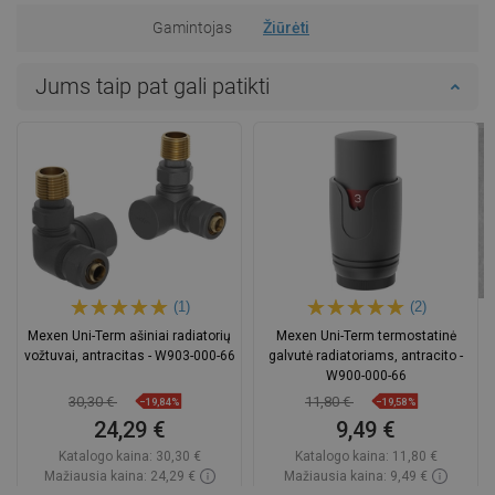
Gamintojas
Žiūrėti
Jums taip pat gali patikti
(1)
(2)
Mexen Uni-Term ašiniai radiatorių
Mexen Uni-Term termostatinė
vožtuvai, antracitas - W903-000-66
galvutė radiatoriams, antracito -
W900-000-66
30,30 €
11,80 €
−19,84%
−19,58%
24,29 €
9,49 €
Katalogo kaina:
30,30 €
Katalogo kaina:
11,80 €
Mažiausia kaina: 24,29 €
Mažiausia kaina: 9,49 €