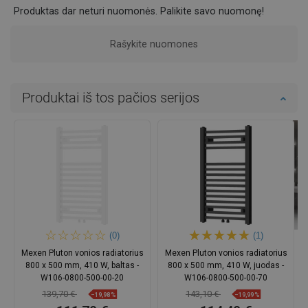
Produktas dar neturi nuomonės. Palikite savo nuomonę!
Rašykite nuomones
Produktai iš tos pačios serijos
(0)
(1)
Mexen Pluton vonios radiatorius
Mexen Pluton vonios radiatorius
800 x 500 mm, 410 W, baltas -
800 x 500 mm, 410 W, juodas -
W106-0800-500-00-20
W106-0800-500-00-70
139,70 €
143,10 €
−19,98%
−19,99%