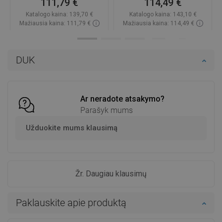
111,79 €
114,49 €
Katalogo kaina:
139,70 €
Katalogo kaina:
143,10 €
Mažiausia kaina: 111,79 €
Mažiausia kaina: 114,49 €
Prieinamumas:
Yra sandėlyje
Prieinamumas:
2026-09-08
Į krepšelį
Į krepšelį
DUK
Palyginti
favorite_border
Mėgstami
Palyginti
favorite_border
Mėgstami
Ar neradote atsakymo?
Parašyk mums
Užduokite mums klausimą
Žr. Daugiau klausimų
Paklauskite apie produktą