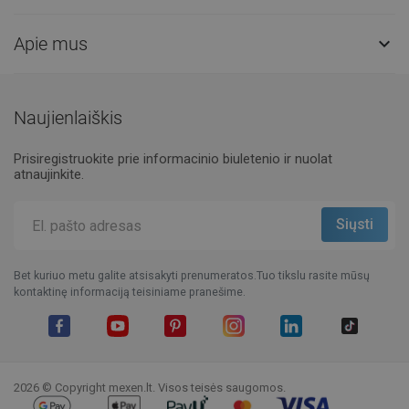
Apie mus

Naujienlaiškis
Prisiregistruokite prie informacinio biuletenio ir nuolat
atnaujinkite.
Bet kuriuo metu galite atsisakyti prenumeratos.Tuo tikslu rasite mūsų
kontaktinę informaciją teisiniame pranešime.
Facebook
YouTube
Pinterest
Instagram
LinkedIn
TikTok
2026 © Copyright mexen.lt. Visos teisės saugomos.