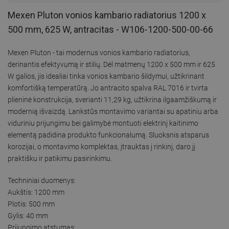
Mexen Pluton vonios kambario radiatorius 1200 x
500 mm, 625 W, antracitas - W106-1200-500-00-66
Mexen Pluton - tai modernus vonios kambario radiatorius,
derinantis efektyvumą ir stilių. Dėl matmenų 1200 x 500 mm ir 625
W galios, jis idealiai tinka vonios kambario šildymui, užtikrinant
komfortišką temperatūrą. Jo antracito spalva RAL 7016 ir tvirta
plieninė konstrukcija, sverianti 11,29 kg, užtikrina ilgaamžiškumą ir
modernią išvaizdą. Lankstūs montavimo variantai su apatiniu arba
viduriniu prijungimu bei galimybė montuoti elektrinį kaitinimo
elementą padidina produkto funkcionalumą. Sluoksnis atsparus
korozijai, o montavimo komplektas, įtrauktas į rinkinį, daro jį
praktišku ir patikimu pasirinkimu.
Techniniai duomenys:
Aukštis: 1200 mm
Plotis: 500 mm
Gylis: 40 mm
Prijungimo atstumas: