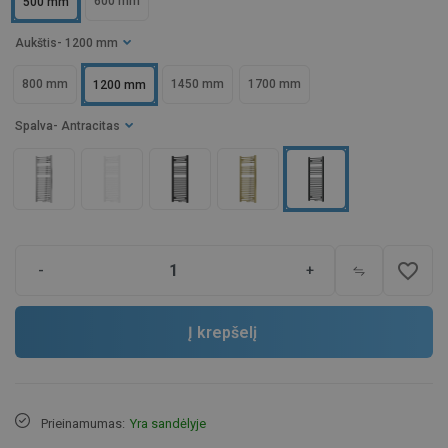
600 mm
500 mm
Aukštis
- 1200 mm
800 mm
1450 mm
1700 mm
1200 mm
Spalva
- Antracitas
favorite_border
-
+
Į krepšelį
Prieinamumas:
Yra sandėlyje