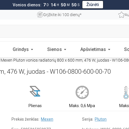
Žiūrėti
7
14
50
49
Vonios dienos:
D
H
M
S
Grįžkite iki 100 dienų*
Au
Grindys
Sienos
Apšvietimas
S
Mexen Pluton vonios radiatorių 800 x 600 mm, 476 W, juodas - W106-0
mm, 476 W, juodas - W106-0800-600-00-70
Plienas
Maks. 0,6 Mpa
Maks
Prekės ženklas:
Mexen
Serija:
Pluton