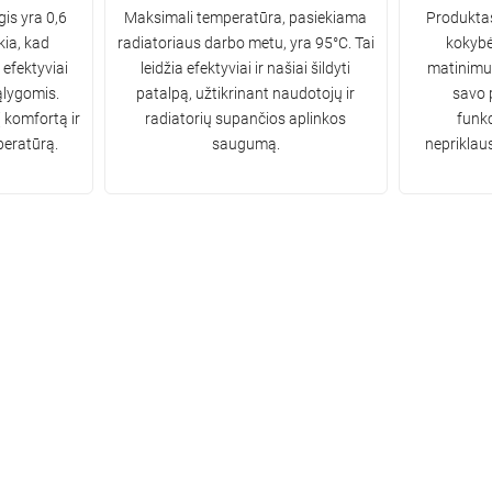
is yra 0,6
Maksimali temperatūra, pasiekiama
Produkta
kia, kad
radiatoriaus darbo metu, yra 95°C. Tai
kokybė
r efektyviai
leidžia efektyviai ir našiai šildyti
matinimui 
ąlygomis.
patalpą, užtikrinant naudotojų ir
savo 
į komfortą ir
radiatorių supančios aplinkos
funkc
eratūrą.
saugumą.
nepriklau