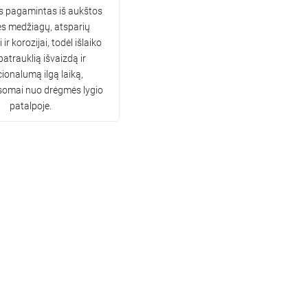
s pagamintas iš aukštos
s medžiagų, atsparių
ir korozijai, todėl išlaiko
patrauklią išvaizdą ir
ionalumą ilgą laiką,
somai nuo drėgmės lygio
patalpoje.