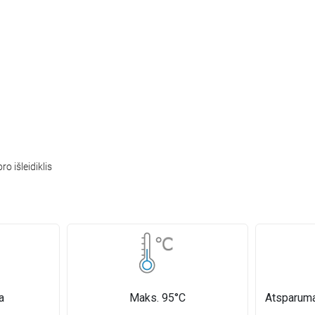
o išleidiklis
a
Maks. 95°C
Atsparumas