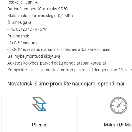
Reakcija į ugnį: A1
Darbinė temperatūra: maks 95 °C
Maksimalus darbinis slėgis: 0,6 MPa
Šilumos galia:
- 75/65/20 °C - 476 W
Prijungimai:
- 2xG ½″ viduriniai
- 4xG ½″ iš viršaus ir apačios iš dešinės arba kairės pusės
Galimybė įmontuoti šildytuvą
Aukštos kokybės, patvari dažų danga atspari korozijai
Komplekte: laikikliai, montavimo komplektas, uždengimo kamščiai ir or
Novatoriški šiame produkte naudojami sprendimai
Plienas
Maks. 0,6 Mp