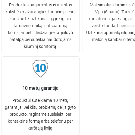
Produktas pagamintas iš aukštos
Maksimalus darbinis slėg
kokybės mažai anglies turinčio plieno,
Mpa (6 barai). Tai reiš
kuris ne tik užtikrina ilgą įrenginio
radiatorius gali saugiai i
tarnavimo laiką ir atsparumą
veikti standartinėmis s
korozijai, bet ir leidžia greitai įšildyti
Užtikrina optimalų šilumin
patalpą bei suteikia naudotojams
malonią kambario temp
šiluminį komfortą.
10 metų garantija
Produktui suteikiama 10 metų
garantija. Jei kiltų problemų dėl įsigyto
produkto, raginame susisiekti per
kontaktinę formą arba telefonu per
karštąją liniją.