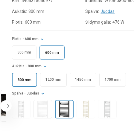
Ean:
5905315050977
Indeksas:
W106-0800-600
Aukštis:
800 mm
Spalva:
Juodas
Plotis:
600 mm
Šildymo galia:
476 W
Plotis
- 600 mm
500 mm
600 mm
Aukštis
- 800 mm
1200 mm
1450 mm
1700 mm
800 mm
Spalva
- Juodas