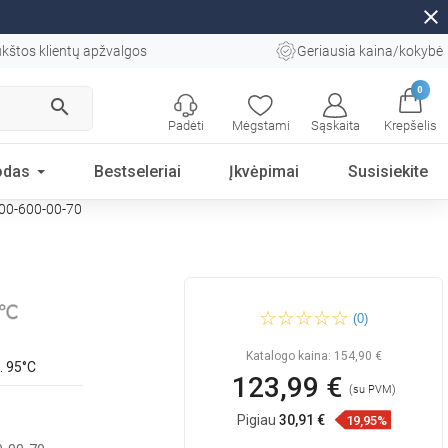
close
kštos klientų apžvalgos
Geriausia kaina/kokybė
0
search
Padėti
Mėgstami
Sąskaita
Krepšelis
odas
Bestseleriai
Įkvėpimai
Susisiekite
800-600-00-70
Mexen Pluton vonios
(0)
radiatorių 800 x 600 mm, 476
W, juodas - W106-0800-600-
00-70
Katalogo kaina:
154,90 €
. 95°C
123,99 €
(su PVM)
Pigiau
30,91 €
19,95%