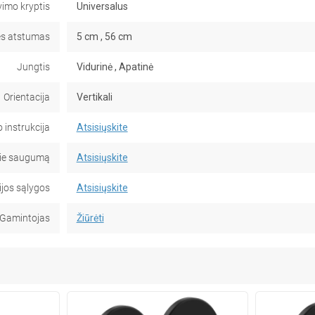
imo kryptis
Universalus
es atstumas
5 cm , 56 cm
Jungtis
Vidurinė , Apatinė
Orientacija
Vertikali
instrukcija
Atsisiųskite
pie saugumą
Atsisiųskite
jos sąlygos
Atsisiųskite
Gamintojas
Žiūrėti