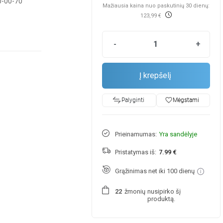
-00-70
Mažiausia kaina nuo paskutinių 30 dienų:
123,99 €
-
+
Į krepšelį
favorite_border
Mėgstami
Palyginti
Prieinamumas:
Yra sandėlyje
Pristatymas iš:
7.99 €
Grąžinimas net iki 100 dienų
žmonių
nusipirko šį
2
2
produktą.