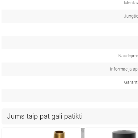
Montav
Jungti
Naudojimo 
Informacija a
Garanti
Jums taip pat gali patikti