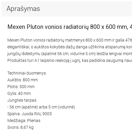
Aprašymas
Mexen Pluton vonios radiatorių 800 x 600 mm,
Mexen Pluton vonios radiatorių matmenys 800 x 600 mm ir galia 476
elegantiškai, o aukštos kokybės dažų danga užtikrina atsparumą kor
jungčių išdėstymu (apatinė 56 cm, vidurinė 5 cm) leidžia lengvai mont
Produktas turi A1 laipsnio reakciją į ugnį, kas padidina saugumą naud
Techniniai duomenys:
Aukštis: 800 mm
Plotis: 500 mm
Gylis: 40 mm
Jungties tarpas:
- 56 cm (apatinė) arba 5 cm (vidurinė)
Spalva: Juoda RAL 9005
Medžiaga: Plienas
Svoris: 8,67 kg