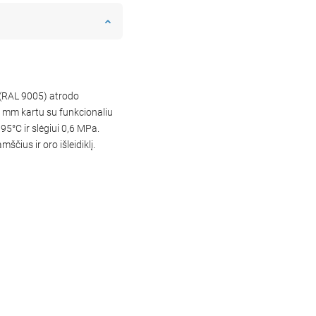
 (RAL 9005) atrodo
0 mm kartu su funkcionaliu
95°C ir slėgiui 0,6 MPa.
čius ir oro išleidiklį.