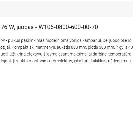
 476 W, juodas - W106-0800-600-00-70
 W - puikus pasirinkimas modernioms vonios kambariui. Dėl juodo plieno
ozijai. Kompaktiški matmenys: aukštis 800 mm, plotis 500 mm, ir gylis 4
uoti. Užtikrina efektyvų šildymą esant maksimaliai darbinei temperatūrai 
ojant. Įtraukta montavimo komplektas, įskaitant laikiklius, uždengimo kamš