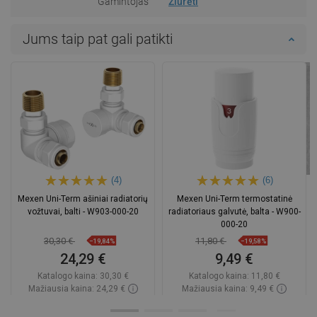
Gamintojas
Žiūrėti
Jums taip pat gali patikti
(4)
(6)
Mexen Uni-Term ašiniai radiatorių
Mexen Uni-Term termostatinė
vožtuvai, balti - W903-000-20
radiatoriaus galvutė, balta - W900-
000-20
30,30 €
11,80 €
−19,84%
−19,58%
24,29 €
9,49 €
Katalogo kaina:
30,30 €
Katalogo kaina:
11,80 €
Mažiausia kaina: 24,29 €
Mažiausia kaina: 9,49 €
Prieinamumas:
Yra sandėlyje
Prieinamumas:
Yra sandėlyje