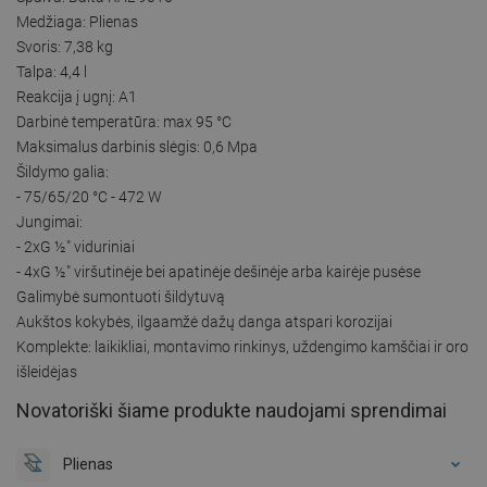
Medžiaga: Plienas
Svoris: 7,38 kg
Talpa: 4,4 l
Reakcija į ugnį: A1
Darbinė temperatūra: max 95 °C
Maksimalus darbinis slėgis: 0,6 Mpa
Šildymo galia:
- 75/65/20 °C - 472 W
Jungimai:
- 2xG ½″ viduriniai
- 4xG ½″ viršutinėje bei apatinėje dešinėje arba kairėje pusėse
Galimybė sumontuoti šildytuvą
Aukštos kokybės, ilgaamžė dažų danga atspari korozijai
Komplekte: laikikliai, montavimo rinkinys, uždengimo kamščiai ir oro
išleidėjas
Novatoriški šiame produkte naudojami sprendimai
Plienas