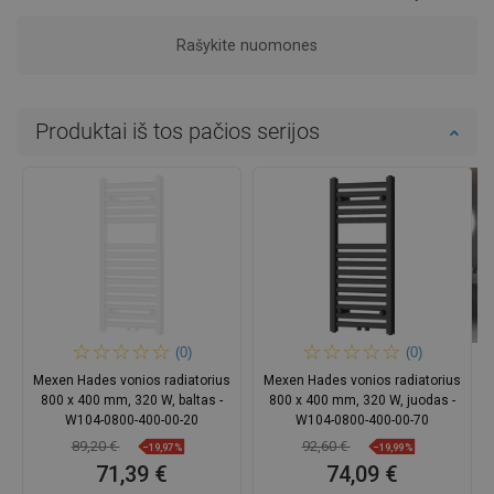
Rašykite nuomones
Produktai iš tos pačios serijos
(0)
(0)
Mexen Hades vonios radiatorius
Mexen Hades vonios radiatorius
800 x 400 mm, 320 W, baltas -
800 x 400 mm, 320 W, juodas -
W104-0800-400-00-20
W104-0800-400-00-70
89,20 €
92,60 €
−19,97%
−19,99%
71,39 €
74,09 €