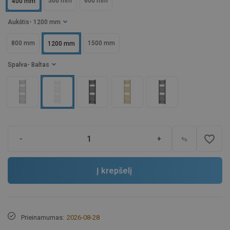
500 mm
600 mm
400 mm
Aukštis
- 1200 mm
800 mm
1500 mm
1200 mm
Spalva
- Baltas
favorite_border
-
+
Į krepšelį
Prieinamumas:
2026-08-28