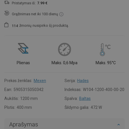
Pristatymas iš:
7.99 €
Grąžinimas net iki 100 dienų
žmonių
nusipirko šį produktą.
1
1
4
Plienas
Maks. 0,6 Mpa
Maks. 95°C
Prekės ženklas:
Mexen
Serija:
Hades
Ean:
5905315050342
Indeksas:
W104-1200-400-00-20
Aukštis:
1200 mm
Spalva:
Baltas
Plotis:
400 mm
Šildymo galia:
472 W
Aprašymas