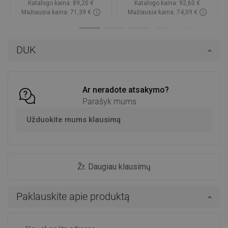
Katalogo kaina:
89,20 €
Katalogo kaina:
92,60 €
Mažiausia kaina: 71,39 €
Mažiausia kaina: 74,09 €
Prieinamumas:
2026-08-28
Prieinamumas:
Yra sandėlyje
Į krepšelį
Į krepšelį
DUK
Palyginti
favorite_border
Mėgstami
Palyginti
favorite_border
Mėgstami
Ar neradote atsakymo?
Parašyk mums
Užduokite mums klausimą
Žr. Daugiau klausimų
Paklauskite apie produktą