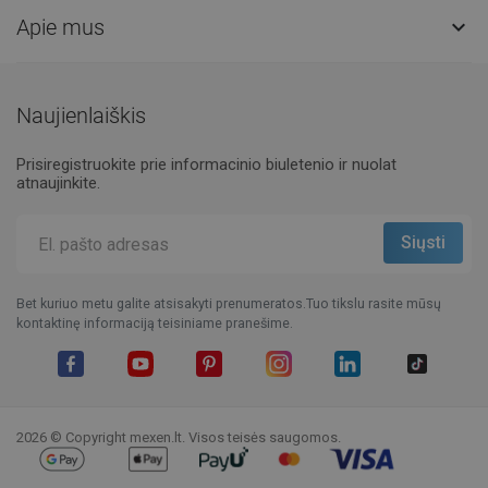
Apie mus

Naujienlaiškis
Prisiregistruokite prie informacinio biuletenio ir nuolat
atnaujinkite.
Bet kuriuo metu galite atsisakyti prenumeratos.Tuo tikslu rasite mūsų
kontaktinę informaciją teisiniame pranešime.
Facebook
YouTube
Pinterest
Instagram
LinkedIn
TikTok
2026 © Copyright mexen.lt. Visos teisės saugomos.