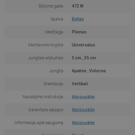
Šildymo galia
472 W
Spalva
Baltas
Medžiaga
Plienas
Montavimo kryptis
Universalus
Jungties atstumas
5 cm , 35 cm
Jungtis
Apatinė , Vidurinė
Orientacija
Vertikali
Naudojimo instrukcija
Atsisiųskite
Garantijos sąlygos
Atsisiųskite
Informacija apie saugumą
Atsisiųskite