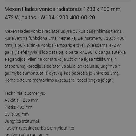
Mexen Hades vonios radiatorius 1200 x 400 mm,
472 W, baltas - W104-1200-400-00-20
Mexen Hades vonios radiatorius yra puikus pasirinkimas tiems,
kurie vertina funkcionalumą ir estetiką. Dėl matmenų 1200 x 400
mm jis puikiai tinka vonios kambario erdvei. Skleisdama 472 W
galią, jis efektyviai šildo patalpą, o balta RAL 9016 danga suteikia
elegancijos. Plieninė konstrukcija užtikrina ilgaamžiškumą ir
atsparumą korozijai. Radiatorius siūlo lanksčius sujungimus ir
galimybę sumontuoti šildytuvą, kas pabrėžia jo universalumą.
Komplekte yra montavimo aksesuarai, todėl lengva įdiegti.
Techniniai duomenys:
Aukštis: 1200 mm
Plotis: 400 mm
Gylis: 30 mm
Jungties atstumai:
- 35 cm (apatinė) arba 5 cm (vidurinė)
Spalva: Balta RAL 9016