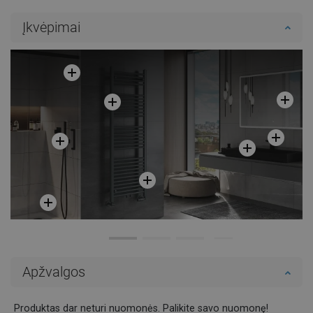
Į krepšelį
Į krepšelį
Įkvėpimai
Palyginti
favorite_border
Mėgstami
Palyginti
favorite_border
Mėgstami
Apžvalgos
Produktas dar neturi nuomonės. Palikite savo nuomonę!