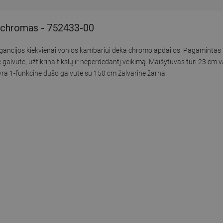
, chromas - 752433-00
legancijos kiekvienai vonios kambariui dėka chromo apdailos. Pagamintas 
galvute, užtikrina tikslų ir neperdedantį veikimą. Maišytuvas turi 23 cm v
yra 1-funkcinė dušo galvutė su 150 cm žalvarine žarna.