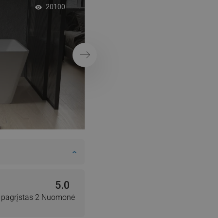
Jaukus vonios kam
20100
smėlio spalvos sien
kabinos derinys
Tęsti
5.0
, pagrįstas 2 Nuomonė