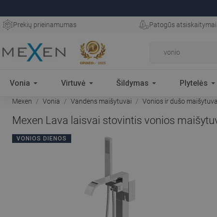
Prekių prieinamumas
Patogūs atsiskaitymai
Vonia
Virtuvė
Šildymas
Plytelės
Mexen
Vonia
Vandens maišytuvai
Vonios ir dušo maišytuva
Mexen Lava laisvai stovintis vonios maišyt
VONIOS DIENOS