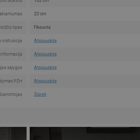
uvo aukštis
102 cm
iekiamumas
23 cm
mzdžio tipas
Fiksuota
instrukcija
Atsisiųskite
informacija
Atsisiųskite
jos sąlygos
Atsisiųskite
dymas PZH
Atsisiųskite
Gamintojas
Žiūrėti