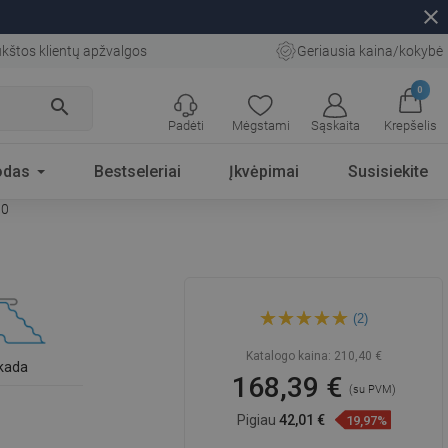
close
kštos klientų apžvalgos
Geriausia kaina/kokybė
0
search
Padėti
Mėgstami
Sąskaita
Krepšelis
odas
Bestseleriai
Įkvėpimai
Susisiekite
00
Mexen Lava laisvai stovintis
(2)
vonios maišytuvas, chromas -
752433-00
Katalogo kaina:
210,40 €
kada
168,39 €
(su PVM)
Pigiau
42,01 €
19,97%