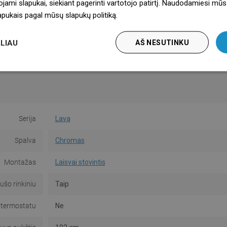
ojami slapukai, siekiant pagerinti vartotojo patirtį. Naudodamiesi mūs
lapukais pagal mūsų slapukų politiką.
Dowiedz się więcej
LIAU
AŠ NESUTINKU
Serija
Lava
Spalva
Chromas
Montažas
Laisvai stovintis
ušo rinkiniu
Taip
 termostatu
Ne