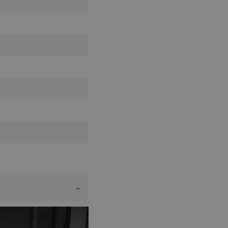
DANISH
SWEDISH
FINNISH
PORTUGUESE
CROATIAN
GREEK
SLOVENIAN