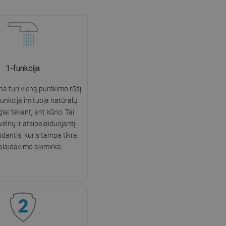
1-funkcija
a turi vieną purškimo rūšį
 funkcija imituoja natūralų
ygiai tekantį ant kūno. Tai
velnų ir atsipalaiduojantį
dantis, kuris tampa tikra
alaidavimo akimirka.