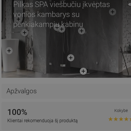
Pilkas SPA viešbučiu įkvėptas
vonios kambarys su
penkiakampiu kabinu
Apžvalgos
100%
Kokybė
Klientai rekomenduoja šį produktą