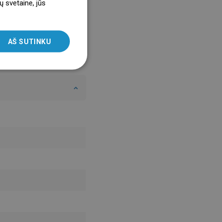
ų svetaine, jūs
ENGLISH
SLOVAK
AŠ SUTINKU
LITHUANIAN
ROMANIAN
HUNGARIAN
FRENCH
ITALIAN
SPANISH
UKRAINIAN
BULGARIAN
ESTONIAN
DUTCH
LATVIAN