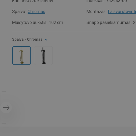
Ean:
5907709155954
Indeksas:
752433-00
Spalva:
Chromas
Montažas:
Laisvai stovint
Maišytuvo aukštis:
102 cm
Snapo pasiekiamumas:
2
Spalva
- Chromas