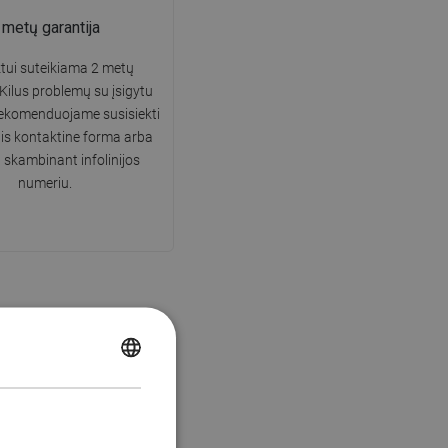
 metų garantija
tui suteikiama 2 metų
 Kilus problemų su įsigytu
rekomenduojame susisiekti
is kontaktine forma arba
 skambinant infolinijos
numeriu.
POLISH
CZECH
GERMAN