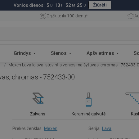
Žiūrėti
5
13
52
24
Vonios dienos:
D
H
M
S
Grįžkite iki 100 dienų*
Au
Grindys
Sienos
Apšvietimas
S
i
Mexen Lava laisvai stovintis vonios maišytuvas, chromas - 752433-
uvas, chromas - 752433-00
Žalvaris
Keraminė galvutė
Kas
Prekės ženklas:
Mexen
Serija:
Lava