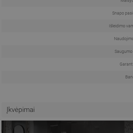
Maišyt
Snapo pas
Išleidimo va
Naudojimo 
Saugumo 
Garanti
Ban
Įkvėpimai