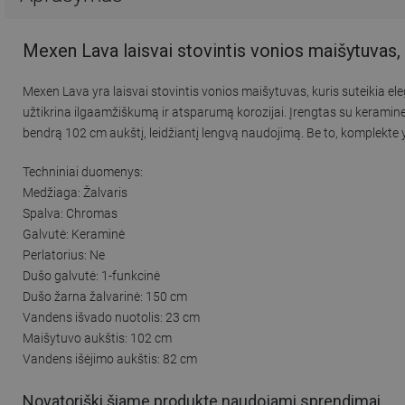
Mexen Lava laisvai stovintis vonios maišytuvas
Mexen Lava yra laisvai stovintis vonios maišytuvas, kuris suteikia e
užtikrina ilgaamžiškumą ir atsparumą korozijai. Įrengtas su keramine 
bendrą 102 cm aukštį, leidžiantį lengvą naudojimą. Be to, komplekte 
Techniniai duomenys:
Medžiaga: Žalvaris
Spalva: Chromas
Galvutė: Keraminė
Perlatorius: Ne
Dušo galvutė: 1-funkcinė
Dušo žarna žalvarinė: 150 cm
Vandens išvado nuotolis: 23 cm
Maišytuvo aukštis: 102 cm
Vandens išėjimo aukštis: 82 cm
Novatoriški šiame produkte naudojami sprendimai