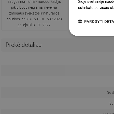
Šioje svetainėje naud
saugos normoms - nurodo, kad jis
sutinkate su visais s
jokiu būdu neigiamai neveikia
žmogaus sveikatos ir natūralios
aplinkos. nr B.BK.60110.1537.2023
PARODYTI DETA
galioja iki 31.01.2027
Prekė detaliau
Su d
Su