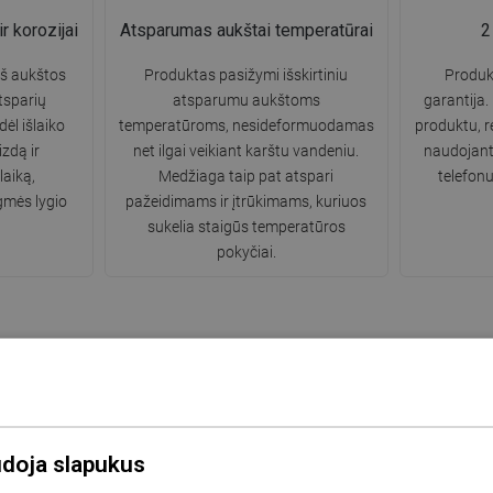
r korozijai
Atsparumas aukštai temperatūrai
2
š aukštos
Produktas pasižymi išskirtiniu
Produk
tsparių
atsparumu aukštoms
garantija.
dėl išlaiko
temperatūroms, nesideformuodamas
produktu, 
zdą ir
net ilgai veikiant karštu vandeniu.
naudojant
laiką,
Medžiaga taip pat atspari
telefonu
gmės lygio
pažeidimams ir įtrūkimams, kuriuos
sukelia staigūs temperatūros
pokyčiai.
udoja slapukus