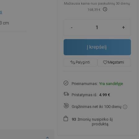
Mažiausia kaina nuo paskutinių 30 dienų:
168,39 €
is
3 cm
-
+
Į krepšelį
favorite_border
Mėgstami
Palyginti
Prieinamumas:
Yra sandėlyje
Pristatymas iš:
4.99 €
Grąžinimas net iki 100 dienų
žmonių
nusipirko šį
9
3
produktą.