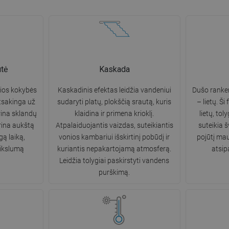
tė
Kaskada
sios kokybės
Kaskadinis efektas leidžia vandeniui
Dušo ranken
atsakinga už
sudaryti platų, plokščią srautą, kuris
– lietų. Ši
rina sklandų
klaidina ir primena krioklį.
lietų, tol
rina aukštą
Atpalaiduojantis vaizdas, suteikiantis
suteikia š
ą laiką,
vonios kambariui išskirtinį pobūdį ir
pojūtį mau
tikslumą
kuriantis nepakartojamą atmosferą.
atsip
Leidžia tolygiai paskirstyti vandens
purškimą.