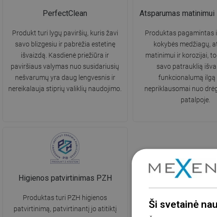
PerfectClean
Atsparumas matinimui i
Produkt turi lygų paviršių, kuris žavi
Produktas pagamintas i
savo blizgesiu ir pabrėžia estetinę
kokybės medžiagų, a
išvaizdą. Kasdienė priežiūra ir
matinimui ir korozijai, to
paviršiaus valymas nuo susidariusių
savo patrauklią išvai
nešvarumų yra daug lengvesnis ir
funkcionalumą ilgą 
nereikalauja stiprių valiklių naudojimo.
nepriklausomai nuo drė
patalpoje.
Higienos patvirtinimas PZH
Produktas turi PZH higienos
Ši svetainė na
patvirtinimą, patvirtinantį jo atitiktį