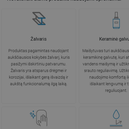
Žalvaris
Keraminė galvu
Produktas pagamintas naudojant
Maišytuvas turi aukščiau
aukščiausios kokybės žalvarį, kuris
keramikinę galvutę, kuri 
pasižymi išskirtiniu patvarumu.
vandens maišymą ir užtik
Žalvaris yra atsparus drėgmei ir
srauto reguliavimą. Užtik
korozijai, išlaikant gerą išvaizdą ir
naudojimo komfortą ilg
aukštą funkcionalumą ilgą laiką.
išlaikant lengvumą ir 
reguliuojant.