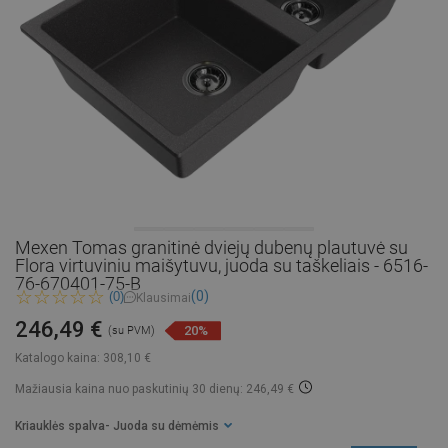
Mexen Tomas granitinė dviejų dubenų plautuvė su
Flora virtuviniu maišytuvu, juoda su taškeliais - 6516-
76-670401-75-B
(0)
(0)
Klausimai
246,49 €
20%
(su PVM)
Katalogo kaina:
308,10 €
Mažiausia kaina nuo paskutinių 30 dienų: 246,49 €
Kriauklės spalva
- Juoda su dėmėmis