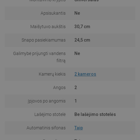
Apsisukantis
Ne
Maišytuvo aukštis
30,7 cm
Snapo pasiekiamumas
24,5 cm
Galimybė prijungti vandens
Ne
filtrą
Kamerų kiekis
2 kameros
Angos
2
Įpjovos po angomis
1
Lašėjimo stotelė
Be lašėjimo stotelės
Automatinis sifonas
Taip