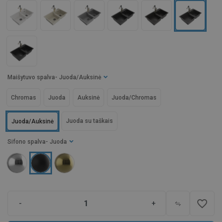
Maišytuvo spalva
- Juoda/Auksinė
Chromas
Juoda
Auksinė
Juoda/Chromas
Juoda su taškais
Juoda/Auksinė
Sifono spalva
- Juoda
favorite_border
-
+