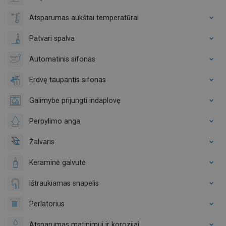
Atsparumas aukštai temperatūrai
Patvari spalva
Automatinis sifonas
Erdvę taupantis sifonas
Galimybė prijungti indaplovę
Perpylimo anga
Žalvaris
Keraminė galvutė
Ištraukiamas snapelis
Perlatorius
Atsparumas matinimui ir korozijai