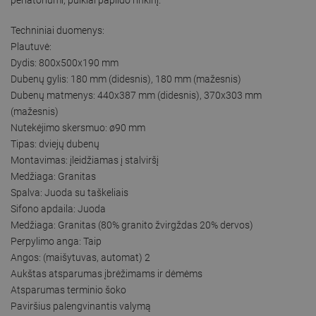
Techniniai duomenys:
Plautuvė:
Dydis: 800x500x190 mm
Dubenų gylis: 180 mm (didesnis), 180 mm (mažesnis)
Dubenų matmenys: 440x387 mm (didesnis), 370x303 mm
(mažesnis)
Nutekėjimo skersmuo: ø90 mm
Tipas: dviejų dubenų
Montavimas: įleidžiamas į stalviršį
Medžiaga: Granitas
Spalva: Juoda su taškeliais
Sifono apdaila: Juoda
Medžiaga: Granitas (80% granito žvirgždas 20% dervos)
Perpylimo anga: Taip
Angos: (maišytuvas, automat) 2
Aukštas atsparumas įbrėžimams ir dėmėms
Atsparumas terminio šoko
Paviršius palengvinantis valymą