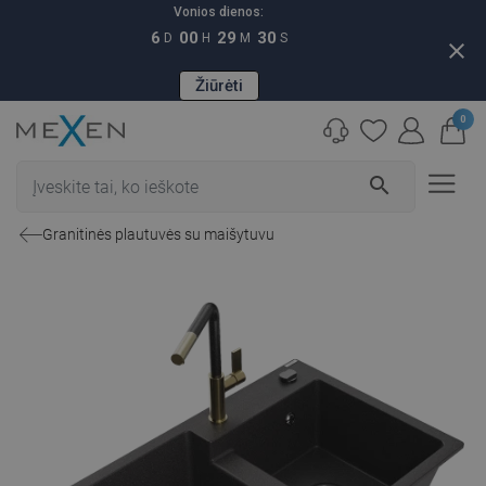
Vonios dienos:
6
00
29
29
D
H
M
S
close
Žiūrėti
0
search
Granitinės plautuvės su maišytuvu