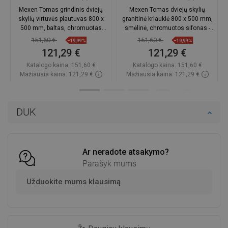
Mexen Tomas grindinis dviejų
Mexen Tomas dviejų skylių
skylių virtuvės plautuvas 800 x
granitinė kriauklė 800 x 500 mm,
500 mm, baltas, chromuotas
smėlinė, chromuotos sifonas -
sifonas - 6516802000-20
6516802000-69
151,60 €
151,60 €
−19,99%
−19,99%
121,29 €
121,29 €
Katalogo kaina:
151,60 €
Katalogo kaina:
151,60 €
Mažiausia kaina: 121,29 €
Mažiausia kaina: 121,29 €
Prieinamumas:
Yra sandėlyje
Prieinamumas:
2026-08-12
Į krepšelį
Į krepšelį
DUK
Palyginti
favorite_border
Mėgstami
Palyginti
favorite_border
Mėgstami
Ar neradote atsakymo?
Parašyk mums
Užduokite mums klausimą