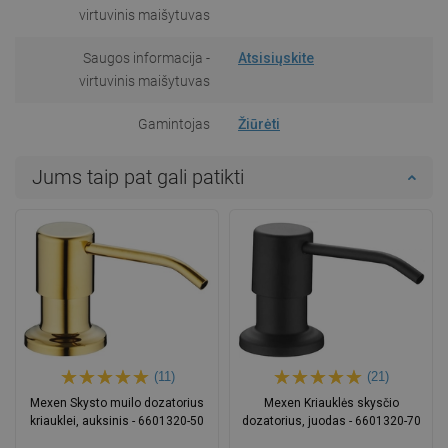
virtuvinis maišytuvas
Saugos informacija -
Atsisiųskite
virtuvinis maišytuvas
Gamintojas
Žiūrėti
Jums taip pat gali patikti
(11)
(21)
Mexen Skysto muilo dozatorius
Mexen Kriauklės skysčio
kriauklei, auksinis - 6601320-50
dozatorius, juodas - 6601320-70