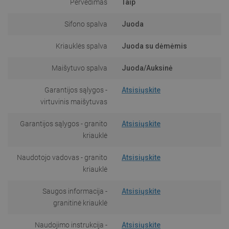
Pervedimas
Taip
Sifono spalva
Juoda
Kriauklės spalva
Juoda su dėmėmis
Maišytuvo spalva
Juoda/Auksinė
Garantijos sąlygos -
Atsisiųskite
virtuvinis maišytuvas
Garantijos sąlygos - granito
Atsisiųskite
kriauklė
Naudotojo vadovas - granito
Atsisiųskite
kriauklė
Saugos informacija -
Atsisiųskite
granitinė kriauklė
Naudojimo instrukcija -
Atsisiųskite