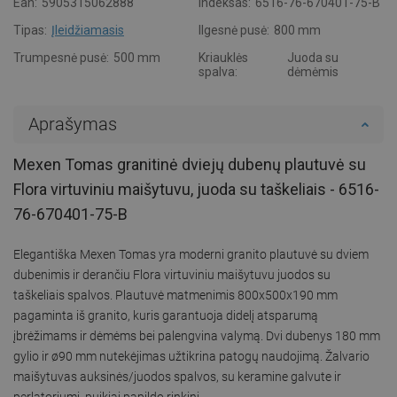
Ean:
5905315062888
Indeksas:
6516-76-670401-75-B
Tipas:
Įleidžiamasis
Ilgesnė pusė:
800 mm
Trumpesnė pusė:
500 mm
Kriauklės
Juoda su
spalva:
dėmėmis
Aprašymas
Mexen Tomas granitinė dviejų dubenų plautuvė su
Flora virtuviniu maišytuvu, juoda su taškeliais - 6516-
76-670401-75-B
Elegantiška Mexen Tomas yra moderni granito plautuvė su dviem
dubenimis ir derančiu Flora virtuviniu maišytuvu juodos su
taškeliais spalvos. Plautuvė matmenimis 800x500x190 mm
pagaminta iš granito, kuris garantuoja didelį atsparumą
įbrėžimams ir dėmėms bei palengvina valymą. Dvi dubenys 180 mm
gylio ir ø90 mm nutekėjimas užtikrina patogų naudojimą. Žalvario
maišytuvas auksinės/juodos spalvos, su keramine galvute ir
perlatoriumi, puikiai papildo rinkinį.