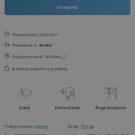
Į krepšelį
Prieinamumas:
2026-09-01
Pristatymas iš:
44.99 €
Grąžinimas net iki 100 dienų
žmonių
nusipirko šį produktą.
0
Granit
PerfectClean
Anga išmušimui
Prekės ženklas:
Mexen
Serija:
Tomas