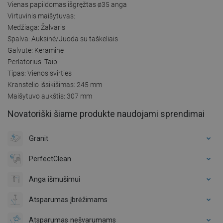
Vienas papildomas išgręžtas ø35 anga
Virtuvinis maišytuvas:
Medžiaga: Žalvaris
Spalva: Auksinė/Juoda su taškeliais
Galvutė: Keraminė
Perlatorius: Taip
Tipas: Vienos svirties
Kranstelio išsikišimas: 245 mm
Maišytuvo aukštis: 307 mm
Novatoriški šiame produkte naudojami sprendimai
Granit
PerfectClean
Anga išmušimui
Atsparumas įbrėžimams
Atsparumas nešvarumams