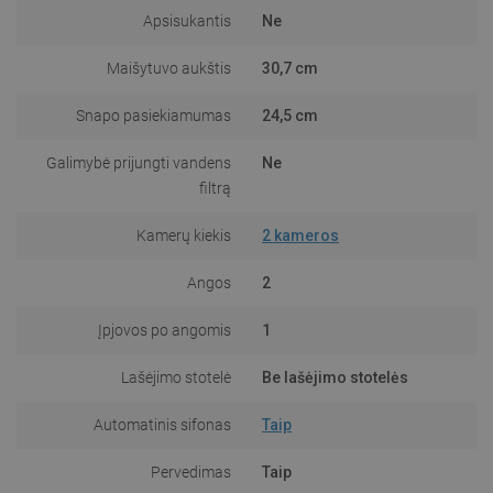
Apsisukantis
Ne
Maišytuvo aukštis
30,7 cm
Snapo pasiekiamumas
24,5 cm
Galimybė prijungti vandens
Ne
filtrą
Kamerų kiekis
2 kameros
Angos
2
Įpjovos po angomis
1
Lašėjimo stotelė
Be lašėjimo stotelės
Automatinis sifonas
Taip
Pervedimas
Taip