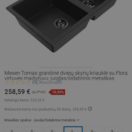
Mexen Tomas granitinė dviejų skyrių kriauklė su Flora
virtuvės maišytuvu, juodas/sidabrinis metalikas
(0)
(0)
Klausimai
258,59 €
19,99%
(su PVM)
Katalogo kaina:
323,20 €
Mažiausia kaina nuo paskutinių 30 dienų: 258,59 €
Kriauklės spalva
- Juoda/Sidabrinė metalinė