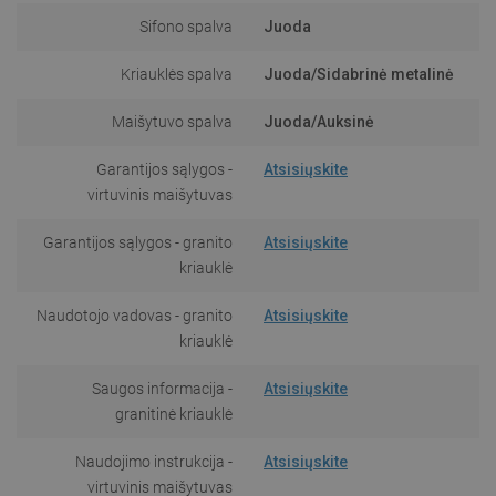
Sifono spalva
Juoda
Kriauklės spalva
Juoda/Sidabrinė metalinė
Maišytuvo spalva
Juoda/Auksinė
Garantijos sąlygos -
Atsisiųskite
virtuvinis maišytuvas
Garantijos sąlygos - granito
Atsisiųskite
kriauklė
Naudotojo vadovas - granito
Atsisiųskite
kriauklė
Saugos informacija -
Atsisiųskite
granitinė kriauklė
Naudojimo instrukcija -
Atsisiųskite
virtuvinis maišytuvas