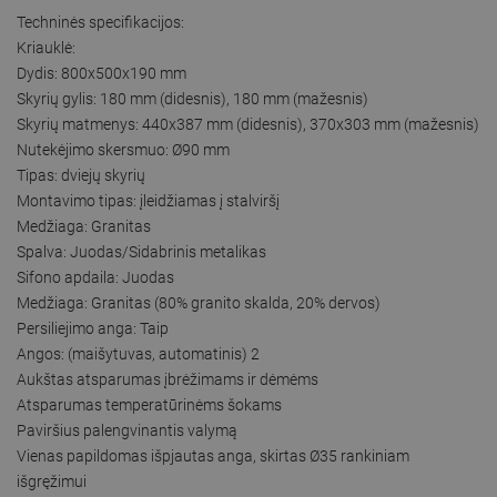
Techninės specifikacijos:
Kriauklė:
Dydis: 800x500x190 mm
Skyrių gylis: 180 mm (didesnis), 180 mm (mažesnis)
Skyrių matmenys: 440x387 mm (didesnis), 370x303 mm (mažesnis)
Nutekėjimo skersmuo: Ø90 mm
Tipas: dviejų skyrių
Montavimo tipas: įleidžiamas į stalviršį
Medžiaga: Granitas
Spalva: Juodas/Sidabrinis metalikas
Sifono apdaila: Juodas
Medžiaga: Granitas (80% granito skalda, 20% dervos)
Persiliejimo anga: Taip
Angos: (maišytuvas, automatinis) 2
Aukštas atsparumas įbrėžimams ir dėmėms
Atsparumas temperatūrinėms šokams
Paviršius palengvinantis valymą
Vienas papildomas išpjautas anga, skirtas Ø35 rankiniam
išgręžimui