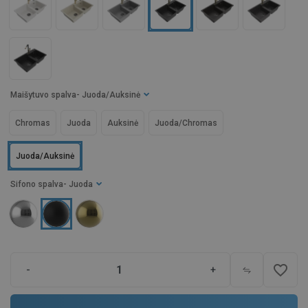
Maišytuvo spalva
- Juoda/Auksinė
Chromas
Juoda
Auksinė
Juoda/Chromas
Juoda/Auksinė
Sifono spalva
- Juoda
favorite_border
-
+