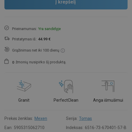
Į krepšelį
Prieinamumas:
Yra sandėlyje
Pristatymas iš:
44.99 €
Grąžinimas net iki 100 dienų
žmonių
nusipirko šį produktą.
0
Granit
PerfectClean
Anga išmušimui
Prekės ženklas:
Mexen
Serija:
Tomas
Ean:
5905315062710
Indeksas:
6516-73-670401-57-B