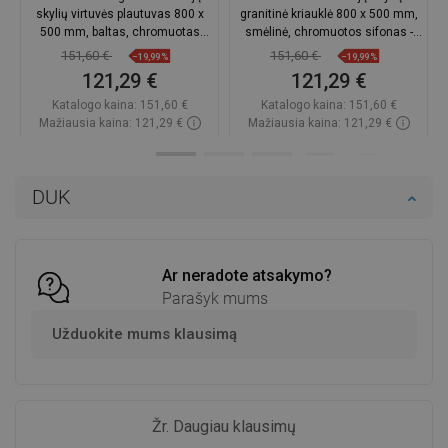
skylių virtuvės plautuvas 800 x
granitinė kriauklė 800 x 500 mm,
500 mm, baltas, chromuotas
smėlinė, chromuotos sifonas -
sifonas - 6516802000-20
6516802000-69
151,60 €
151,60 €
−19,99%
−19,99%
121,29 €
121,29 €
Katalogo kaina:
151,60 €
Katalogo kaina:
151,60 €
Mažiausia kaina: 121,29 €
Mažiausia kaina: 121,29 €
Prieinamumas:
Yra sandėlyje
Prieinamumas:
Yra sandėlyje
Į krepšelį
Į krepšelį
DUK
Palyginti
favorite_border
Mėgstami
Palyginti
favorite_border
Mėgstami
Ar neradote atsakymo?
Parašyk mums
Užduokite mums klausimą
Žr. Daugiau klausimų