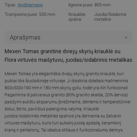
Tipas:
Įleidžiamasis
Ilgesnė pusė:
800 mm
Trumpesnė pusė:
500 mm
Kriauklės
Juoda/Sidabrinė
spalva:
metalinė
Aprašymas
Mexen Tomas granitinė dviejų skyrių kriauklė su
Flora virtuvės maišytuvu, juodas/sidabrinis metalikas
Mexen Tomas yra elegantiška dviejų skyrių granito kriauklė, kuri
puikiai tiks šiuolaikinėje virtuvėje. Ji išsiskiria dideliais matmenimis
800x500x190 mm ir 180 mm skyrių gyliu, todėl yra itin funkcionali.
Pagaminta iš patvaraus granito (80% granito skalda, 20% dervos)
pasižymi aukštu atsparumu įbrėžimams, dėmėms ir temperatūrinei
šokui. Be to, paviršius palengvina valymą. Kriauklė
juodos/sidabrinės metalinės spalvos yra derinama su žalvario
virtuvės maišytuvu, kuris turi auksinį-juodą apdailą, keramikinį
kraną ir perliatorių. Tai idealus stiliaus ir funkcionalumo derinys.