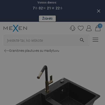
Vonios dienos:
7
02
21
21
D
H
M
S
close
Žiūrėti
0
search
Granitinės plautuvės su maišytuvu