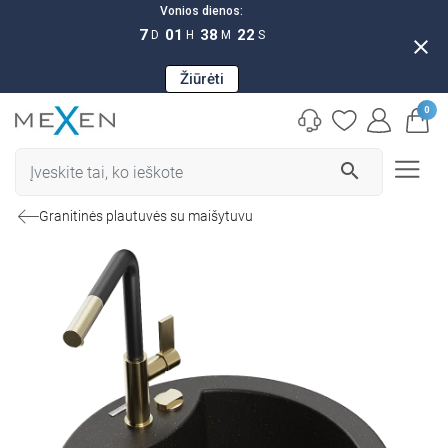
Vonios dienos:
7
01
38
21
D
H
M
S
close
Žiūrėti
0
search
Granitinės plautuvės su maišytuvu