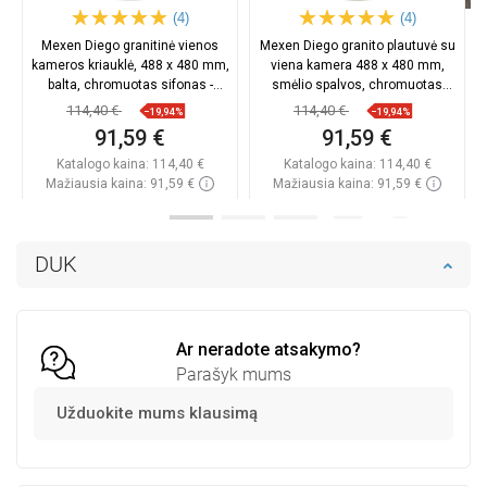
(4)
(4)
Mexen Diego granitinė vienos
Mexen Diego granito plautuvė su
kameros kriauklė, 488 x 480 mm,
viena kamera 488 x 480 mm,
balta, chromuotas sifonas -
smėlio spalvos, chromuotas
6512481000-20
sifonas - 6512481000-69
114,40 €
114,40 €
−19,94%
−19,94%
91,59 €
91,59 €
Katalogo kaina:
114,40 €
Katalogo kaina:
114,40 €
Mažiausia kaina: 91,59 €
Mažiausia kaina: 91,59 €
Prieinamumas:
Yra sandėlyje
Prieinamumas:
Yra sandėlyje
Į krepšelį
Į krepšelį
DUK
Palyginti
favorite_border
Mėgstami
Palyginti
favorite_border
Mėgstami
Ar neradote atsakymo?
Parašyk mums
Užduokite mums klausimą