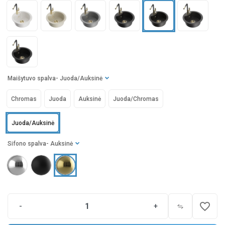
Maišytuvo spalva
- Juoda/Auksinė
Chromas
Juoda
Auksinė
Juoda/Chromas
Juoda/Auksinė
Sifono spalva
- Auksinė
favorite_border
-
+