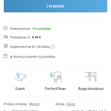
Į krepšelį
Prieinamumas:
Yra sandėlyje
Pristatymas iš:
9.99 €
Grąžinimas net iki 100 dienų
žmonių
nusipirko šį produktą.
0
Granit
PerfectClean
Anga išmušimui
Prekės ženklas:
Mexen
Serija:
Diego