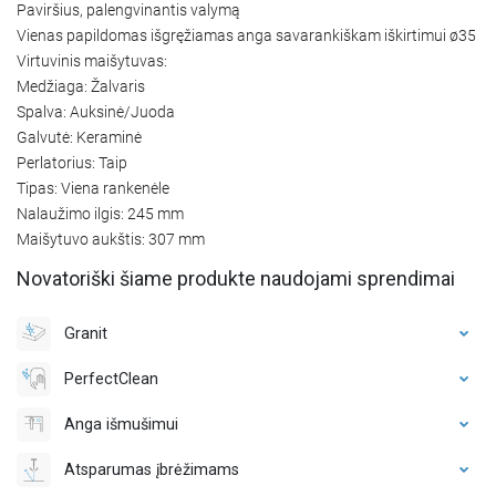
Paviršius, palengvinantis valymą
Vienas papildomas išgręžiamas anga savarankiškam iškirtimui ø35
Virtuvinis maišytuvas:
Medžiaga: Žalvaris
Spalva: Auksinė/Juoda
Galvutė: Keraminė
Perlatorius: Taip
Tipas: Viena rankenėle
Nalaužimo ilgis: 245 mm
Maišytuvo aukštis: 307 mm
Novatoriški šiame produkte naudojami sprendimai
Granit
PerfectClean
Anga išmušimui
Atsparumas įbrėžimams