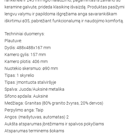
keramine galvute, prideda klasikinę išvaizdą. Produktas pasižymi
lengvu valymu ir papildoma išgręžiama anga savarankiškam
iškirtimui ø35, pabrėžiant funkcionalumą ir naudojimo komfortą.
Techniniai duomenys:
Plautuvė:
Dydis: 488x488x167 mm
Kamero gylis: 157 mm
Kamero plotis: 406 mm
Nuotėkio skersmuo: ø90 mm
Tipas: 1 skyrelio
Tipas: Įmontuota stalviršyje
Spalva: Juoda/Auksinė metalika
Sifono apdaila: Auksinė
Medžiaga: Granitas (80% granito žvyras, 20% dervos)
Perpylimo anga: Taip
Angos: (maišytuvas, automatas) 2
Aukšta atsparumas įbrėžimams ir spalvos pokyčiams
Atsparumas terminėms šokams