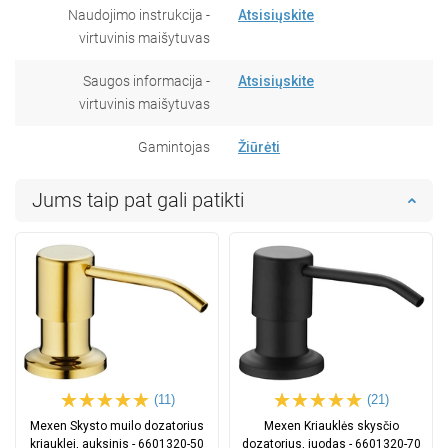
Naudojimo instrukcija -
Atsisiųskite
virtuvinis maišytuvas
Saugos informacija -
Atsisiųskite
virtuvinis maišytuvas
Gamintojas
Žiūrėti
Jums taip pat gali patikti
(11)
(21)
Mexen Skysto muilo dozatorius
Mexen Kriauklės skysčio
kriauklei, auksinis - 6601320-50
dozatorius, juodas - 6601320-70