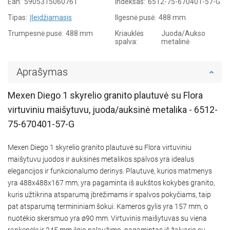
Ean:
5905315060761
Indeksas:
6512-75-670401-57-G
Tipas:
Įleidžiamasis
Ilgesnė pusė:
488 mm
Trumpesnė pusė:
488 mm
Kriauklės
Juoda/Aukso
spalva:
metalinė
Aprašymas
Mexen Diego 1 skyrelio granito plautuvė su Flora
virtuviniu maišytuvu, juoda/auksinė metalika - 6512-
75-670401-57-G
Mexen Diego 1 skyrelio granito plautuvė su Flora virtuviniu
maišytuvu juodos ir auksinės metalikos spalvos yra idealus
elegancijos ir funkcionalumo derinys. Plautuvė, kurios matmenys
yra 488x488x167 mm, yra pagaminta iš aukštos kokybės granito,
kuris užtikrina atsparumą įbrėžimams ir spalvos pokyčiams, taip
pat atsparumą termininiam šokui. Kameros gylis yra 157 mm, o
nuotėkio skersmuo yra ø90 mm. Virtuvinis maišytuvas su viena
rankenėle ir 245 mm ilgio nalaužimo, pagamintas iš žalvario su