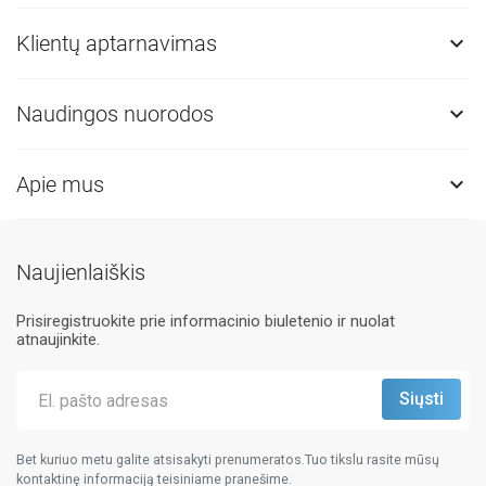
Klientų aptarnavimas

Naudingos nuorodos

Apie mus

Naujienlaiškis
Prisiregistruokite prie informacinio biuletenio ir nuolat
atnaujinkite.
Bet kuriuo metu galite atsisakyti prenumeratos.Tuo tikslu rasite mūsų
kontaktinę informaciją teisiniame pranešime.