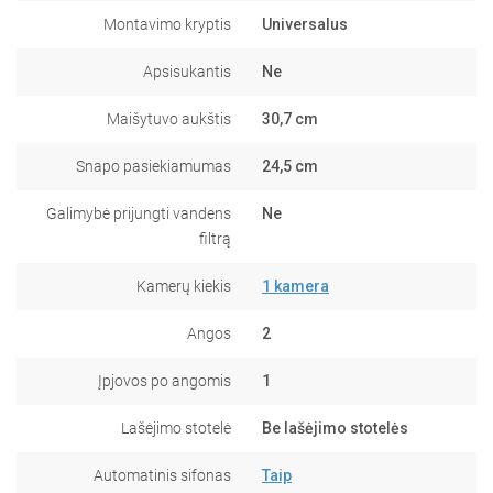
Montavimo kryptis
Universalus
Apsisukantis
Ne
Maišytuvo aukštis
30,7 cm
Snapo pasiekiamumas
24,5 cm
Galimybė prijungti vandens
Ne
filtrą
Kamerų kiekis
1 kamera
Angos
2
Įpjovos po angomis
1
Lašėjimo stotelė
Be lašėjimo stotelės
Automatinis sifonas
Taip