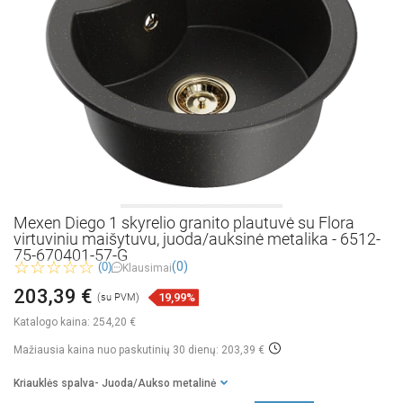
Mexen Diego 1 skyrelio granito plautuvė su Flora
virtuviniu maišytuvu, juoda/auksinė metalika - 6512-
75-670401-57-G
(0)
(0)
Klausimai
203,39 €
19,99%
(su PVM)
Katalogo kaina:
254,20 €
Mažiausia kaina nuo paskutinių 30 dienų: 203,39 €
Kriauklės spalva
- Juoda/Aukso metalinė