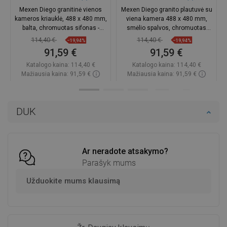
Mexen Diego granitinė vienos
Mexen Diego granito plautuvė su
kameros kriauklė, 488 x 480 mm,
viena kamera 488 x 480 mm,
balta, chromuotas sifonas -
smėlio spalvos, chromuotas
6512481000-20
sifonas - 6512481000-69
114,40 €
114,40 €
−19,94%
−19,94%
91,59 €
91,59 €
Katalogo kaina:
114,40 €
Katalogo kaina:
114,40 €
Mažiausia kaina: 91,59 €
Mažiausia kaina: 91,59 €
Prieinamumas:
Yra sandėlyje
Prieinamumas:
Yra sandėlyje
Į krepšelį
Į krepšelį
DUK
Palyginti
favorite_border
Mėgstami
Palyginti
favorite_border
Mėgstami
Ar neradote atsakymo?
Parašyk mums
Užduokite mums klausimą