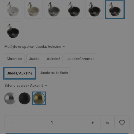
Maišytuvo spalva
- Juoda/Auksinė
Chromas
Juoda
Auksinė
Juoda/Chromas
Juoda su taškais
Juoda/Auksinė
Sifono spalva
- Auksinė
favorite_border
-
+