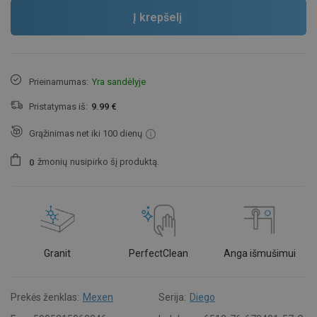
Į krepšelį
Prieinamumas:
Yra sandėlyje
Pristatymas iš:
9.99 €
Grąžinimas net iki 100 dienų
žmonių
nusipirko šį produktą.
0
Granit
PerfectClean
Anga išmušimui
Prekės ženklas:
Mexen
Serija:
Diego