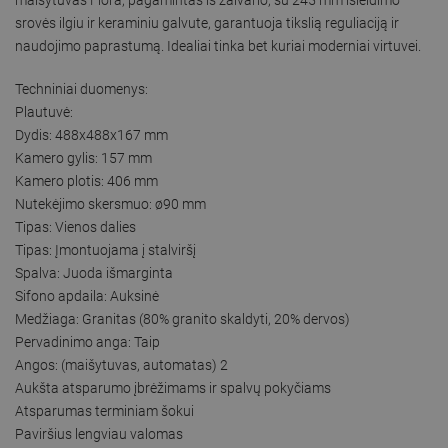
srovės ilgiu ir keraminiu galvute, garantuoja tikslią reguliaciją ir
naudojimo paprastumą. Idealiai tinka bet kuriai moderniai virtuvei.
Techniniai duomenys:
Plautuvė:
Dydis: 488x488x167 mm
Kamero gylis: 157 mm
Kamero plotis: 406 mm
Nutekėjimo skersmuo: ø90 mm
Tipas: Vienos dalies
Tipas: Įmontuojama į stalviršį
Spalva: Juoda išmarginta
Sifono apdaila: Auksinė
Medžiaga: Granitas (80% granito skaldyti, 20% dervos)
Pervadinimo anga: Taip
Angos: (maišytuvas, automatas) 2
Aukšta atsparumo įbrėžimams ir spalvų pokyčiams
Atsparumas terminiam šokui
Paviršius lengviau valomas