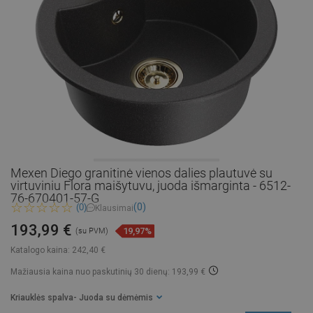
Mexen Diego granitinė vienos dalies plautuvė su
virtuviniu Flora maišytuvu, juoda išmarginta - 6512-
76-670401-57-G
(0)
(0)
Klausimai
193,99 €
19,97%
(su PVM)
Katalogo kaina:
242,40 €
Mažiausia kaina nuo paskutinių 30 dienų: 193,99 €
Kriauklės spalva
- Juoda su dėmėmis