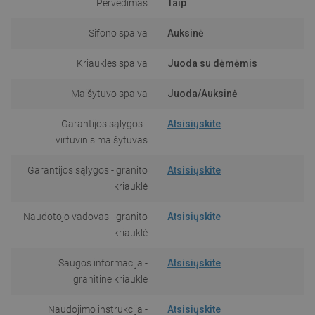
Pervedimas
Taip
Sifono spalva
Auksinė
Kriauklės spalva
Juoda su dėmėmis
Maišytuvo spalva
Juoda/Auksinė
Garantijos sąlygos -
Atsisiųskite
virtuvinis maišytuvas
Garantijos sąlygos - granito
Atsisiųskite
kriauklė
Naudotojo vadovas - granito
Atsisiųskite
kriauklė
Saugos informacija -
Atsisiųskite
granitinė kriauklė
Naudojimo instrukcija -
Atsisiųskite