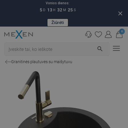
Vonios dienos:
5
13
32
24
D
H
M
S
close
Žiūrėti
0
search
Granitinės plautuvės su maišytuvu