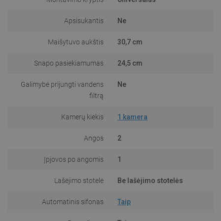
Apsisukantis
Ne
Maišytuvo aukštis
30,7 cm
Snapo pasiekiamumas
24,5 cm
Galimybė prijungti vandens
Ne
filtrą
Kamerų kiekis
1 kamera
Angos
2
Įpjovos po angomis
1
Lašėjimo stotelė
Be lašėjimo stotelės
Automatinis sifonas
Taip