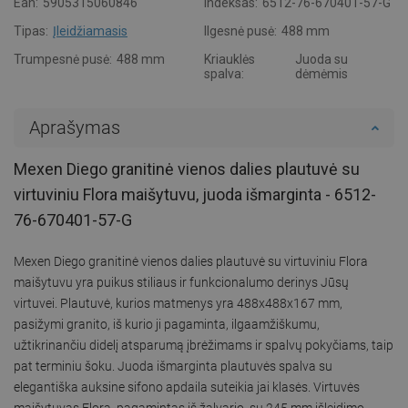
Ean:
5905315060846
Indeksas:
6512-76-670401-57-G
Tipas:
Įleidžiamasis
Ilgesnė pusė:
488 mm
Trumpesnė pusė:
488 mm
Kriauklės
Juoda su
spalva:
dėmėmis
Aprašymas
Mexen Diego granitinė vienos dalies plautuvė su
virtuviniu Flora maišytuvu, juoda išmarginta - 6512-
76-670401-57-G
Mexen Diego granitinė vienos dalies plautuvė su virtuviniu Flora
maišytuvu yra puikus stiliaus ir funkcionalumo derinys Jūsų
virtuvei. Plautuvė, kurios matmenys yra 488x488x167 mm,
pasižymi granito, iš kurio ji pagaminta, ilgaamžiškumu,
užtikrinančiu didelį atsparumą įbrėžimams ir spalvų pokyčiams, taip
pat terminiu šoku. Juoda išmarginta plautuvės spalva su
elegantiška auksine sifono apdaila suteikia jai klasės. Virtuvės
maišytuvas Flora, pagamintas iš žalvario, su 245 mm išleidimo