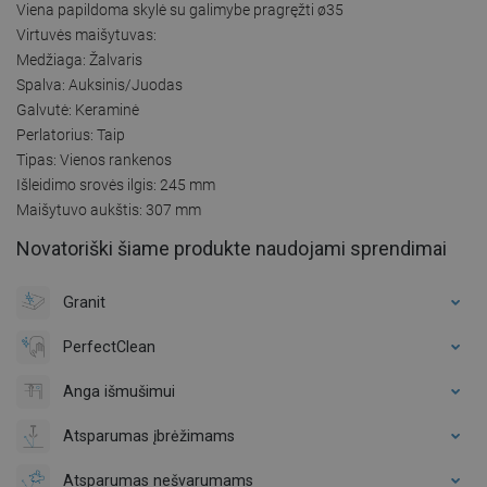
Viena papildoma skylė su galimybe pragręžti ø35
Virtuvės maišytuvas:
Medžiaga: Žalvaris
Spalva: Auksinis/Juodas
Galvutė: Keraminė
Perlatorius: Taip
Tipas: Vienos rankenos
Išleidimo srovės ilgis: 245 mm
Maišytuvo aukštis: 307 mm
Novatoriški šiame produkte naudojami sprendimai
Granit
PerfectClean
Anga išmušimui
Atsparumas įbrėžimams
Atsparumas nešvarumams