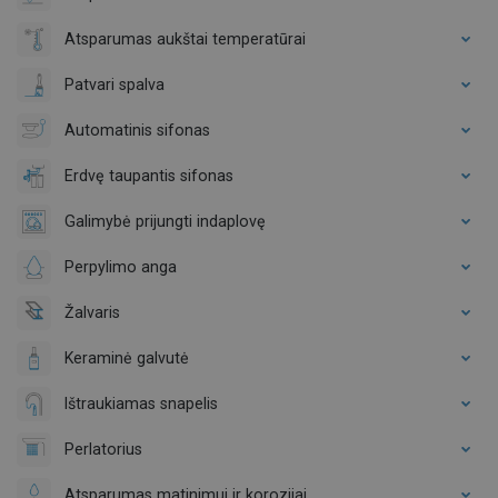
Atsparumas aukštai temperatūrai
Patvari spalva
Automatinis sifonas
Erdvę taupantis sifonas
Galimybė prijungti indaplovę
Perpylimo anga
Žalvaris
Keraminė galvutė
Ištraukiamas snapelis
Perlatorius
Atsparumas matinimui ir korozijai