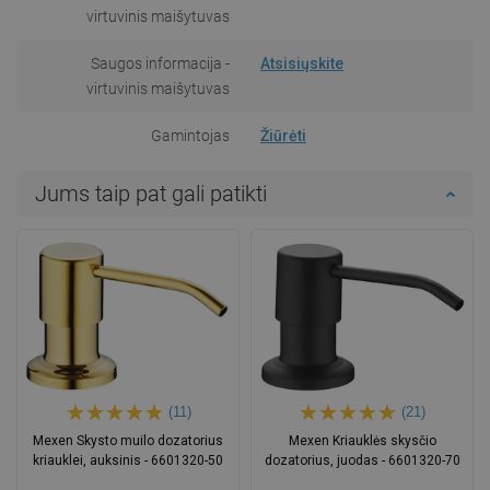
virtuvinis maišytuvas
Saugos informacija -
Atsisiųskite
virtuvinis maišytuvas
Gamintojas
Žiūrėti
Jums taip pat gali patikti
(11)
(21)
Mexen Skysto muilo dozatorius
Mexen Kriauklės skysčio
kriauklei, auksinis - 6601320-50
dozatorius, juodas - 6601320-70