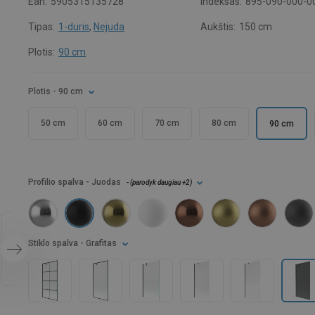
Ean:
5905315135728
Indeksas:
895-090-000-0
Tipas:
1-duris
,
Nejuda
Aukštis:
150 cm
Plotis:
90 cm
Plotis
- 90 cm
50 cm
60 cm
70 cm
80 cm
90 cm
Profilio spalva
- Juodas
- (
parodyk daugiau
+2
)
Stiklo spalva
- Grafitas