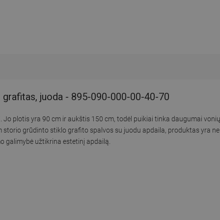
grafitas, juoda - 895-090-000-00-40-70
Jo plotis yra 90 cm ir aukštis 150 cm, todėl puikiai tinka daugumai vonių.
rio grūdinto stiklo grafito spalvos su juodu apdaila, produktas yra ne ti
 galimybė užtikrina estetinį apdailą.