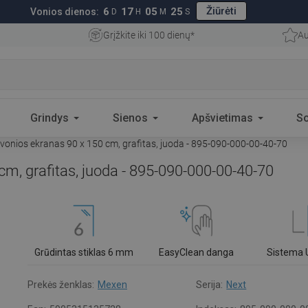
Žiūrėti
6
17
05
24
Vonios dienos:
D
H
M
S
Grįžkite iki 100 dienų*
Au
Grindys
Sienos
Apšvietimas
S
onios ekranas 90 x 150 cm, grafitas, juoda - 895-090-000-00-40-70
m, grafitas, juoda - 895-090-000-00-40-70
Grūdintas stiklas 6 mm
EasyClean danga
Sistema 
Prekės ženklas:
Mexen
Serija:
Next