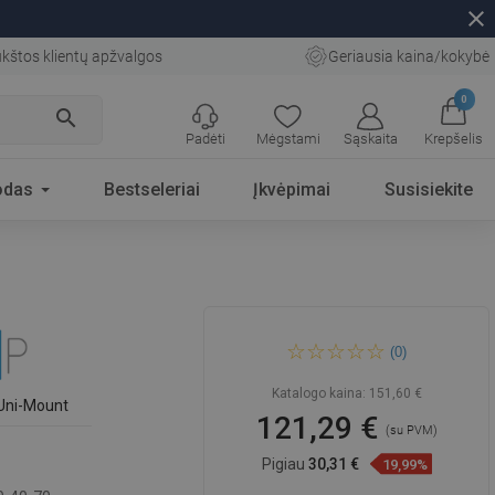
close
kštos klientų apžvalgos
Geriausia kaina/kokybė
0
search
Padėti
Mėgstami
Sąskaita
Krepšelis
odas
Bestseleriai
Įkvėpimai
Susisiekite
Mexen Next 1-durų vonios
(0)
ekranas 90 x 150 cm, grafitas,
juoda - 895-090-000-00-40-70
Katalogo kaina:
151,60 €
Uni-Mount
121,29 €
(su PVM)
Pigiau
30,31 €
19,99%