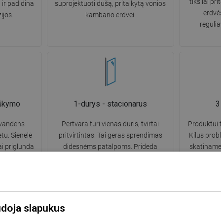
tiksliai pr
ir padidina
suprojektuoti dušą, pritaikytą vonios
erdvė
ijos.
kambario erdvei.
regulia
škymo
1-durys - stacionarus
3
 vandens
Pertvara turi vienas duris, tvirtai
Produktui 
tu. Sienelė
pritvirtintas. Tai geras sprendimas
Kilus prob
iai priglunda
didesnėms patalpoms. Prideda
skatiname 
onios krašto.
elegancijos ir stiliaus, tuo pačiu
formą 
dimas,
užtikrindamas stabilumą ir aukštą
aptarn
ir lengvą
produkto ilgaamžiškumą ilgą laiką
ą.
naudojant.
udoja slapukus