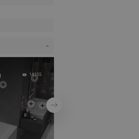
a
Vonia su pertvara
14155
industriniame stiliuj
Tęsti