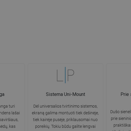
ga
Sistema Uni-Mount
Prie 
nga turi
Dėl universalios tvirtinimo sistemos,
Dušo siene
ndens lašai
ekraną galima montuoti tiek dešinėje,
prie sienini
paviršiaus,
tiek kairėje pusėje, priklausomai nuo
praktiška
sėdų, kas
poreikių. Tokiu būdu galite lengvai