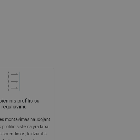
sieninis profilis su
reguliavimu
lės montavimas naudojant
o profilio sistemą yra labai
s sprendimas, leidžiantis