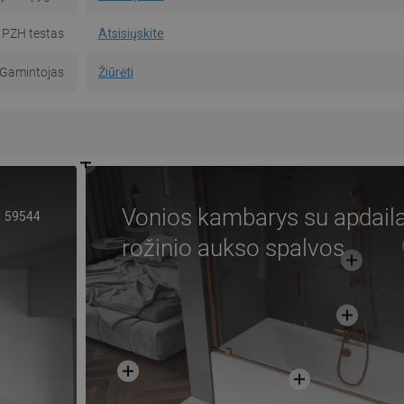
PZH testas
Atsisiųskite
Gamintojas
Žiūrėti
Vonios kambarys su apdail
59544
rožinio aukso spalvos