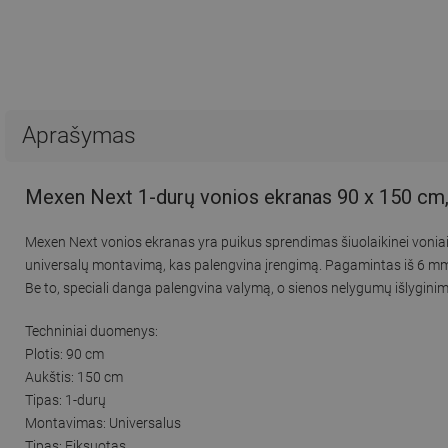
Aprašymas
Mexen Next 1-durų vonios ekranas 90 x 150 cm, 
Mexen Next vonios ekranas yra puikus sprendimas šiuolaikinei voniai. 
universalų montavimą, kas palengvina įrengimą. Pagamintas iš 6 mm sto
Be to, speciali danga palengvina valymą, o sienos nelygumų išlyginimo
Techniniai duomenys:
Plotis: 90 cm
Aukštis: 150 cm
Tipas: 1-durų
Montavimas: Universalus
Tipas: Fiksuotas