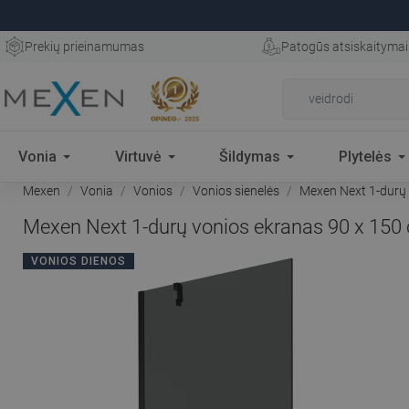
Prekių prieinamumas
Patogūs atsiskaitymai
Vonia
Virtuvė
Šildymas
Plytelės
Mexen
Vonia
Vonios
Vonios sienelės
Mexen Next 1-durų v
Mexen Next 1-durų vonios ekranas 90 x 150 c
VONIOS DIENOS