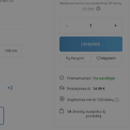
0-40-70
Mažiausia kaina nuo paskutinių 30 dienų:
121,29 €
-
+
Į krepšelį
100 cm
favorite_border
Mėgstami
Palyginti
Prieinamumas:
Yra sandėlyje
+2
Pristatymas iš:
14.99 €
Grąžinimas net iki 100 dienų
žmonių
nusipirko šį
1
8
produktą.