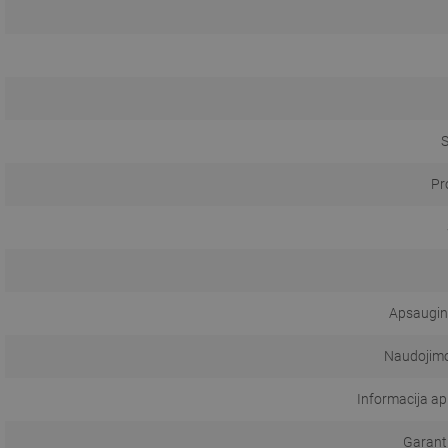
S
Pr
Apsaugini
Naudojimo 
Informacija a
Garanti