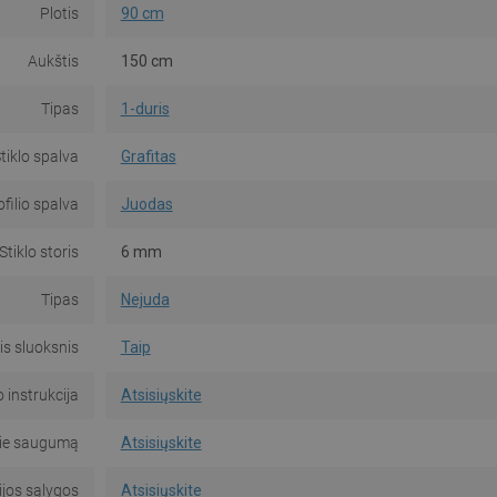
Plotis
90 cm
Aukštis
150 cm
Tipas
1-duris
tiklo spalva
Grafitas
ofilio spalva
Juodas
Stiklo storis
6 mm
Tipas
Nejuda
s sluoksnis
Taip
instrukcija
Atsisiųskite
pie saugumą
Atsisiųskite
jos sąlygos
Atsisiųskite