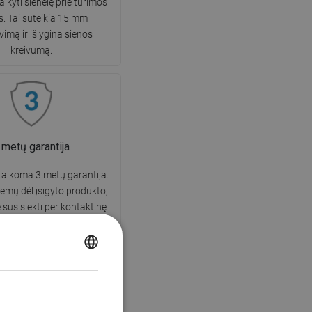
itaikyti sienelę prie turimos
s. Tai suteikia 15 mm
vimą ir išlygina sienos
kreivumą.
 metų garantija
taikoma 3 metų garantija.
lemų dėl įsigyto produkto,
susisiekti per kontaktinę
arba telefonu klientų
avimo linijos numeriu.
POLISH
CZECH
GERMAN