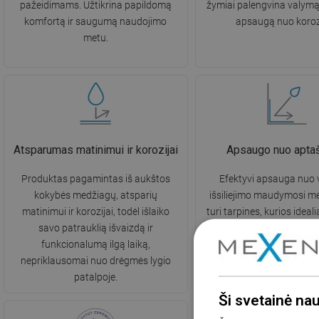
pažeidimams. Užtikrina papildomą
žymiai palengvina valymą 
komfortą ir saugumą naudojimo
apsaugą nuo koroz
metu.
Atsparumas matinimui ir korozijai
Apsaugo nuo apta
Produktas pagamintas iš aukštos
Efektyvi apsauga nuo
kokybės medžiagų, atsparių
išsiliejimo maudymosi me
matinimui ir korozijai, todėl išlaiko
turi tarpines, kurios ideal
savo patrauklią išvaizdą ir
prie stiklo paviršiaus ir v
funkcionalumą ilgą laiką,
Funkcionalus spren
nepriklausomai nuo drėgmės lygio
užtikrinantis saugumą 
patalpoje.
švaros palaikym
Ši svetainė na