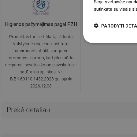
Šioje svetainėje naud
sutinkate su visais s
Higienos pažymėjimas pagal PZH
PARODYTI DETA
Produktas turi sertifikatą, išduotą
Valstybinės higienos instituto,
patvirtinantį atitiktį saugumo
normoms - nurodo, kad jokiu būdu
neigiamai neveikia žmonių sveikatos ir
natūralios aplinkos. Nr.
B.BK.60110.1432.2023 galioja iki
2026.12.08
Prekė detaliau