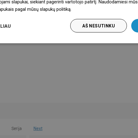
ojami slapukai, siekiant pagerinti vartotojo patirtį. Naudodamiesi mūs
lapukais pagal mūsų slapukų politiką.
Dowiedz się więcej
LIAU
AŠ NESUTINKU
Serija
Next