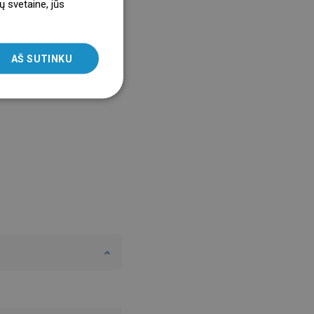
ų svetaine, jūs
ENGLISH
SLOVAK
AŠ SUTINKU
LITHUANIAN
ROMANIAN
HUNGARIAN
FRENCH
ITALIAN
SPANISH
UKRAINIAN
BULGARIAN
ESTONIAN
DUTCH
LATVIAN