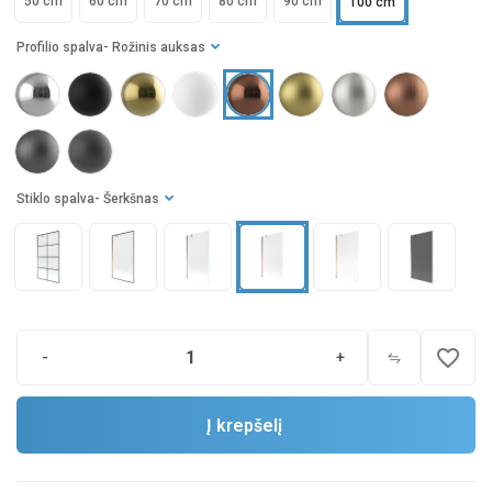
50 cm
60 cm
70 cm
80 cm
90 cm
100 cm
Profilio spalva
- Rožinis auksas
Stiklo spalva
- Šerkšnas
favorite_border
-
+
Į krepšelį