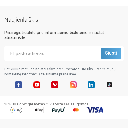
Naujienlaiškis
Prisiregistruokite prie informacinio biuletenio ir nuolat
atnaujinkite.
Bet kuriuo metu galite atsisakyti prenumeratos.Tuo tikslu rasite mūsų
kontaktinę informaciją teisiniame pranešime.
Facebook
YouTube
Pinterest
Instagram
LinkedIn
TikTok
2026 © Copyright mexen.lt. Visos teisės saugomos.