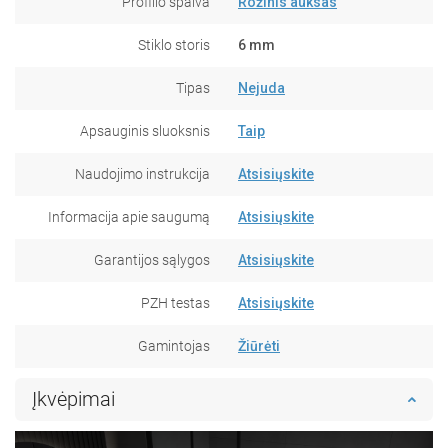
Profilio spalva
Rožinis auksas
Stiklo storis
6 mm
Tipas
Nejuda
Apsauginis sluoksnis
Taip
Naudojimo instrukcija
Atsisiųskite
Informacija apie saugumą
Atsisiųskite
Garantijos sąlygos
Atsisiųskite
PZH testas
Atsisiųskite
Gamintojas
Žiūrėti
Įkvėpimai