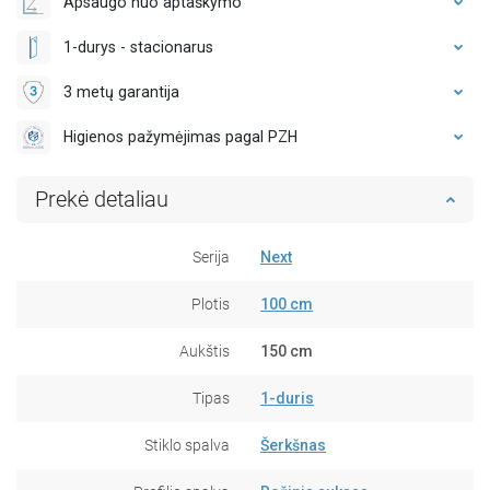
Apsaugo nuo aptaškymo
1-durys - stacionarus
3 metų garantija
Higienos pažymėjimas pagal PZH
Prekė detaliau
Serija
Next
Plotis
100 cm
Aukštis
150 cm
Tipas
1-duris
Stiklo spalva
Šerkšnas