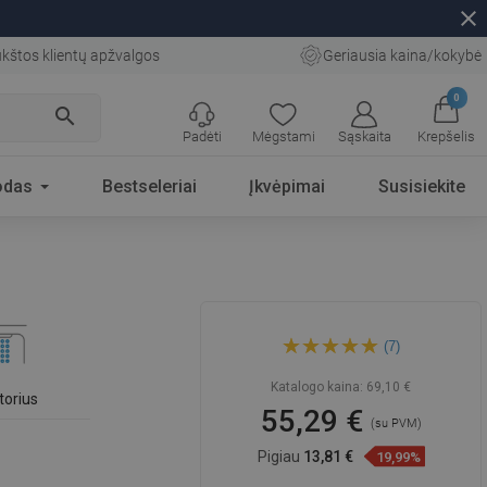
close
kštos klientų apžvalgos
Geriausia kaina/kokybė
0
search
Padėti
Mėgstami
Sąskaita
Krepšelis
odas
Bestseleriai
Įkvėpimai
Susisiekite
Mexen Uno juodas bidė
(7)
maišytuvas - 71420-70
Katalogo kaina:
69,10 €
torius
55,29 €
(su PVM)
Pigiau
13,81 €
19,99%