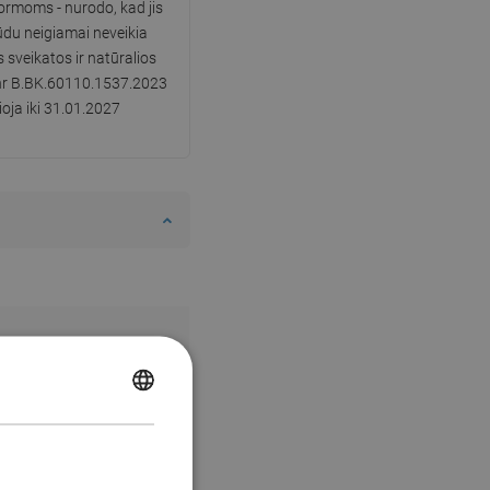
rmoms - nurodo, kad jis
ūdu neigiamai neveikia
sveikatos ir natūralios
 nr B.BK.60110.1537.2023
ioja iki 31.01.2027
POLISH
CZECH
GERMAN