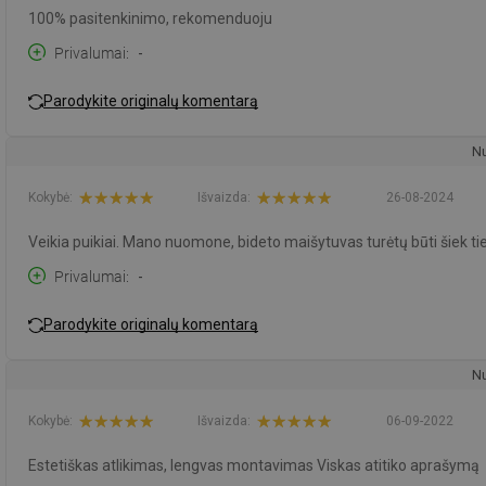
100% pasitenkinimo, rekomenduoju
Privalumai
-
Parodykite originalų komentarą
Nu
Kokybė:
Išvaizda:
26-08-2024
Veikia puikiai. Mano nuomone, bideto maišytuvas turėtų būti šiek t
Privalumai
-
Parodykite originalų komentarą
Nu
Kokybė:
Išvaizda:
06-09-2022
Estetiškas atlikimas, lengvas montavimas Viskas atitiko aprašymą