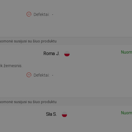
Defektai
-
omonė susijusi su šiuo produktu
Nuomo
Roma J.
iek žemesnis.
Defektai
-
omonė susijusi su šiuo produktu
Nuomo
Sła S.