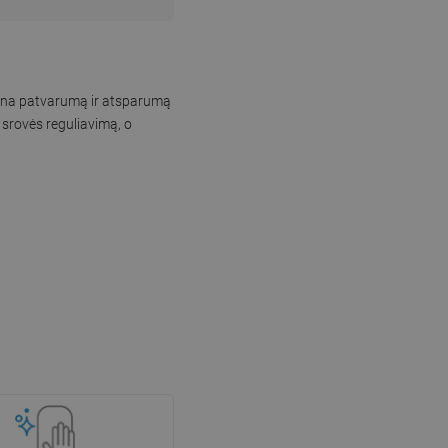
krina patvarumą ir atsparumą
 srovės reguliavimą, o