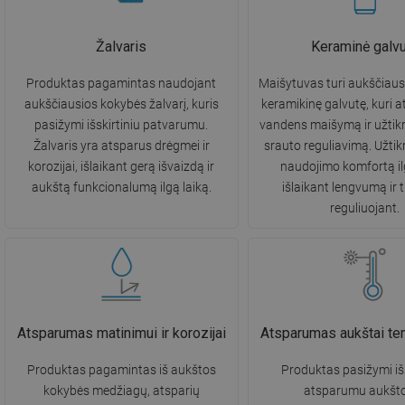
Žalvaris
Keraminė galvu
Produktas pagamintas naudojant
Maišytuvas turi aukščiau
aukščiausios kokybės žalvarį, kuris
keramikinę galvutę, kuri 
pasižymi išskirtiniu patvarumu.
vandens maišymą ir užtik
Žalvaris yra atsparus drėgmei ir
srauto reguliavimą. Užtik
korozijai, išlaikant gerą išvaizdą ir
naudojimo komfortą ilg
aukštą funkcionalumą ilgą laiką.
išlaikant lengvumą ir 
reguliuojant.
Atsparumas matinimui ir korozijai
Atsparumas aukštai te
Produktas pagamintas iš aukštos
Produktas pasižymi išs
kokybės medžiagų, atsparių
atsparumu aukšt