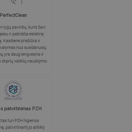
PerfectClean
i lygų paviršių, kuris žavi
gesiu ir pabrėžia estetinę
ą. Kasdienė priežiūra ir
 valymas nuo susidariusių
 yra daug lengvesnis ir
 stiprių valiklių naudojimo.
os patvirtinimas PZH
tas turi PZH higienos
ą, patvirtinantį jo atitiktį