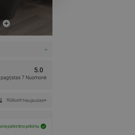
DANISH
SWEDISH
FINNISH
PORTUGUESE
CROATIAN
GREEK
SLOVENIAN
5.0
, pagrįstas 7 Nuomonė
Rūšiuoti:
Naujausias
nė patvirtino pirkimu