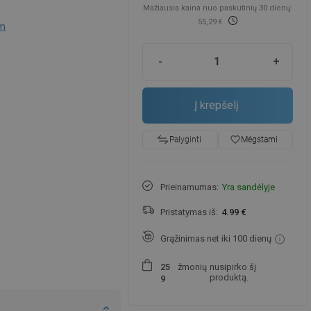
Mažiausia kaina nuo paskutinių 30 dienų:
55,29 €
cm
-
+
Į krepšelį
favorite_border
Mėgstami
Palyginti
Prieinamumas:
Yra sandėlyje
Pristatymas iš:
4.99 €
Grąžinimas net iki 100 dienų
žmonių
nusipirko šį
2
5
produktą.
9