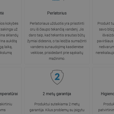
tė
Perlatorius
sios kokybės
Perlatoriaus užduotis yra prisotinti
Produkt tur
atsakinga už
oru iš čiaupo tekančią vandenį. Jis
savo bliz
rina sklandų
daro taip, kad tekantis srautas būtų
išvaizd
rina aukštą
žymiai didesnis, o tai leidžia sumažinti
paviršiaus
ą laiką,
vandens sunaudojimą kasdienėse
nešvarumų
tikslumą
veiklose, prisidedant prie sąskaitų
nereikalauja
mažinimo.
mperatūrai
2 metų garantija
Higien
kirtiniu
Produktui suteikiama 2 metų
Produk
oms
garantija. Kilus problemų su įsigytu
patvirtinim