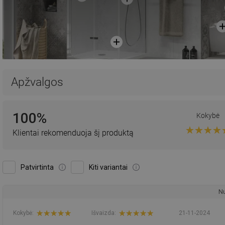
Apžvalgos
100%
Kokybė
Klientai rekomenduoja šį produktą
Patvirtinta
Kiti variantai
Nu
Kokybė:
Išvaizda:
21-11-2024