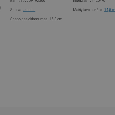
Ean:
5907709192300
Indeksas:
71420-70
Spalva:
Juodas
Maišytuvo aukštis:
14,5 
Snapo pasiekiamumas:
15,8 cm