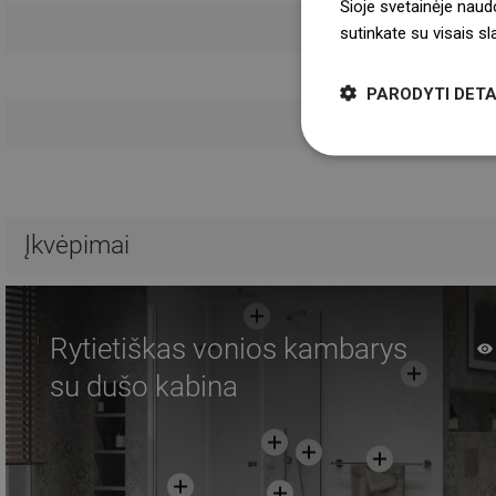
Šioje svetainėje naud
Saugumo 
sutinkate su visais s
Garanti
PARODYTI DETA
Ban
Įkvėpimai
Rytietiškas vonios kambarys
su dušo kabina