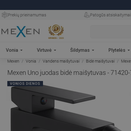
Prekių prieinamumas
Patogūs atsiskaitymai
Vonia
Virtuvė
Šildymas
Plytelės
Mexen
Vonia
Vandens maišytuvai
Bidė maišytuvai
Mexen
Mexen Uno juodas bidė maišytuvas - 71420-
VONIOS DIENOS