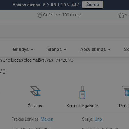
Žiūrėti
5
08
10
43
Vonios dienos:
D
H
M
S
Grįžkite iki 100 dienų*
Au
Grindys
Sienos
Apšvietimas
S
 Uno juodas bidė maišytuvas - 71420-70
70
Žalvaris
Keraminė galvutė
Perla
Prekės ženklas:
Mexen
Serija:
Uno