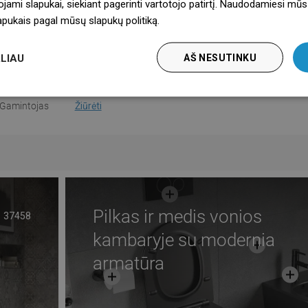
ojami slapukai, siekiant pagerinti vartotojo patirtį. Naudodamiesi mūs
informacija
Atsisiųskite
lapukais pagal mūsų slapukų politiką.
Dowiedz się więcej
jos sąlygos
Atsisiųskite
LIAU
AŠ NESUTINKU
dymas PZH
Atsisiųskite
Gamintojas
Žiūrėti
Pilkas ir medis vonios
37458
kambaryje su modernia
armatūra