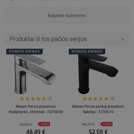
Rašykite nuomones
Produktai iš tos pačios serijos
VONIOS DIENOS
VONIOS DIENOS
(7)
(4)
Mexen Pecos praustuvo
Mexen Pecos juodoji praustuvo
maišytuvas, chromas - 72700-00
baterija - 72700-70
60,60 €
65,70 €
−19,98%
−19,95%
48,49 €
52,59 €