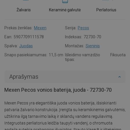
Žalvaris
Keraminė galvutė
Perlatorius
Prekės ženklas:
Mexen
Serija:
Pecos
Ean:
5907709111578
Indeksas:
72730-70
Spalva:
Juodas
Montažas:
Sieninis
Snapo pasiekiamumas:
11,5 cm
Išleidimo vamzdžio
Fiksuota
tipas:
Aprašymas
Mexen Pecos vonios baterija, juoda - 72730-70
Mexen Pecos yra elegantiška juoda vonios baterija, išsiskirianti
patvaria žalvario konstrukcija. Įrengta su keramikinėmis galvutėmis,
užtikrina ilgą tarnavimo laiką ir sklandų vandens reguliavimą.
Integruotas perliatorius leidžia taupyti vandenį, o chromuota
apdaila suteikia prabangios išvaizdos. Srauto klasė B ir ištekėjimo