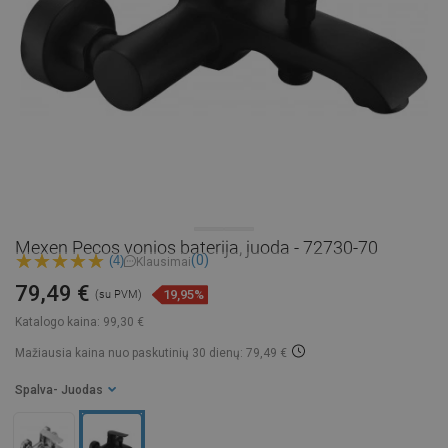
Mexen Pecos vonios baterija, juoda - 72730-70
(0)
(4)
Klausimai
79,49 €
19,95%
(su PVM)
Katalogo kaina:
99,30 €
Mažiausia kaina nuo paskutinių 30 dienų: 79,49 €
Spalva
- Juodas