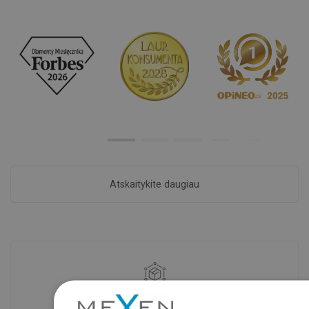
Atskaitykite daugiau
Prekių prieinamumas
Mūsų produktai jūsų laukia moderniame