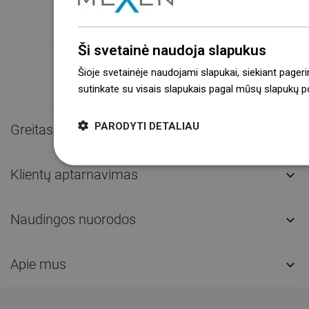
sandėlyje.Visada pasirengusi išsiųsti!
Ši svetainė naudoja slapukus
Šioje svetainėje naudojami slapukai, siekiant pageri
sutinkate su visais slapukais pagal mūsų slapukų pol
PARODYTI DETALIAU
Greitas kontaktas

Klientų aptarnavimas

Naudingos nuorodos

Apie mus
