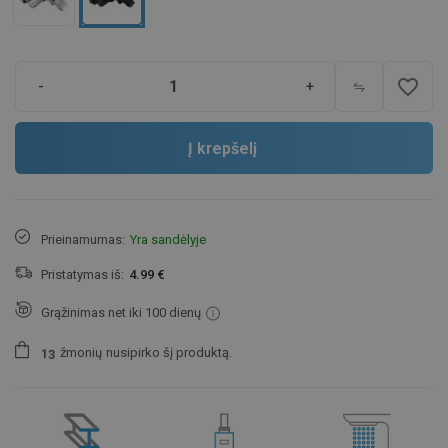
favorite_border
-
+
Į krepšelį
Prieinamumas:
Yra sandėlyje
Pristatymas iš:
4.99 €
Grąžinimas net iki 100 dienų
žmonių
nusipirko šį produktą.
1
3