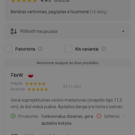
4.9
/5
Išvaizda
Bendras vertinimas, pagrįstas 4 Nuomonė
(10 šalių)
Rūšiuoti:
Naujausias
Patvirtinta
Kiti variantai
Nuomonė susijusi su šiuo produktu
FlorW
Kokybė:
07-11-2021
Išvaizda:
Gerai suprojektuotas vonios maišytuvas (snapelio ilgis 11,5
cm), iki šiol veikia puikiai. Apdailos danga yra tvirta ir patvari.
Privalumai
funkcionalus dizainas, gera
Defektai
-
apdailos kokybė.