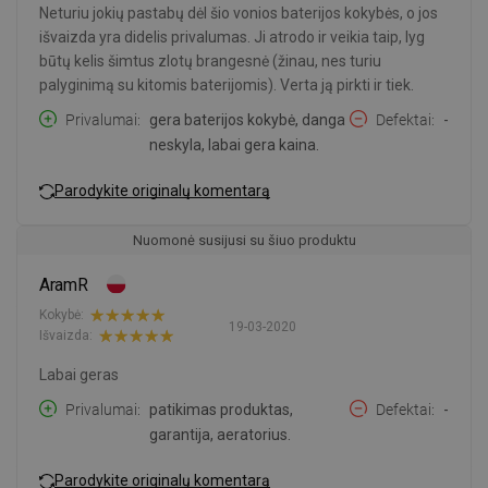
Neturiu jokių pastabų dėl šio vonios baterijos kokybės, o jos
išvaizda yra didelis privalumas. Ji atrodo ir veikia taip, lyg
būtų kelis šimtus zlotų brangesnė (žinau, nes turiu
palyginimą su kitomis baterijomis). Verta ją pirkti ir tiek.
Privalumai
gera baterijos kokybė, danga
Defektai
-
neskyla, labai gera kaina.
Parodykite originalų komentarą
Nuomonė susijusi su šiuo produktu
AramR
Kokybė:
19-03-2020
Išvaizda:
Labai geras
Privalumai
patikimas produktas,
Defektai
-
garantija, aeratorius.
Parodykite originalų komentarą