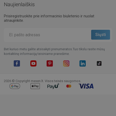
Naujienlaiškis
Prisiregistruokite prie informacinio biuletenio ir nuolat
atnaujinkite.
Bet kuriuo metu galite atsisakyti prenumeratos.Tuo tikslu rasite mūsų
kontaktinę informaciją teisiniame pranešime.
Facebook
YouTube
Pinterest
Instagram
LinkedIn
TikTok
2026 © Copyright mexen.lt. Visos teisės saugomos.