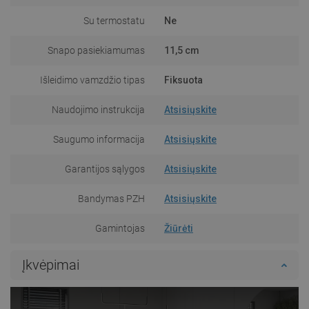
Su termostatu
Ne
Snapo pasiekiamumas
11,5 cm
Išleidimo vamzdžio tipas
Fiksuota
Naudojimo instrukcija
Atsisiųskite
Saugumo informacija
Atsisiųskite
Garantijos sąlygos
Atsisiųskite
Bandymas PZH
Atsisiųskite
Gamintojas
Žiūrėti
Įkvėpimai