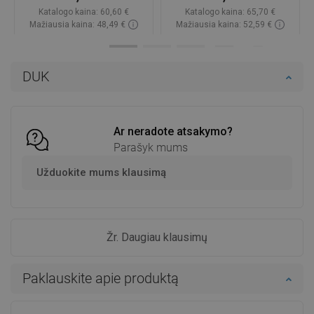
Katalogo kaina:
60,60 €
Katalogo kaina:
65,70 €
Mažiausia kaina: 48,49 €
Mažiausia kaina: 52,59 €
Prieinamumas:
Yra sandėlyje
Prieinamumas:
Yra sandėlyje
Į krepšelį
Į krepšelį
DUK
Palyginti
favorite_border
Mėgstami
Palyginti
favorite_border
Mėgstami
Ar neradote atsakymo?
Parašyk mums
Užduokite mums klausimą
Žr. Daugiau klausimų
Paklauskite apie produktą