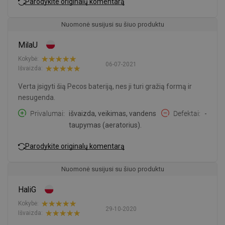
Parodykite originalų komentarą
Nuomonė susijusi su šiuo produktu
MilaU
Kokybė:
06-07-2021
Išvaizda:
Verta įsigyti šią Pecos bateriją, nes ji turi gražią formą ir
nesugenda.
Privalumai
išvaizda, veikimas, vandens
Defektai
-
taupymas (aeratorius).
Parodykite originalų komentarą
Nuomonė susijusi su šiuo produktu
HaliG
Kokybė:
29-10-2020
Išvaizda: