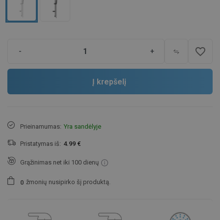
favorite_border
-
+
Į krepšelį
Prieinamumas:
Yra sandėlyje
Pristatymas iš:
4.99 €
Grąžinimas net iki 100 dienų
žmonių
nusipirko šį produktą.
0