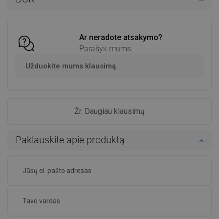
Į krepšelį
Į krepšelį
Palyginti
favorite_border
Mėgstami
Palyginti
favorite_border
Mėgstami
Ar neradote atsakymo?
Parašyk mums
Užduokite mums klausimą
Žr. Daugiau klausimų
Paklauskite apie produktą