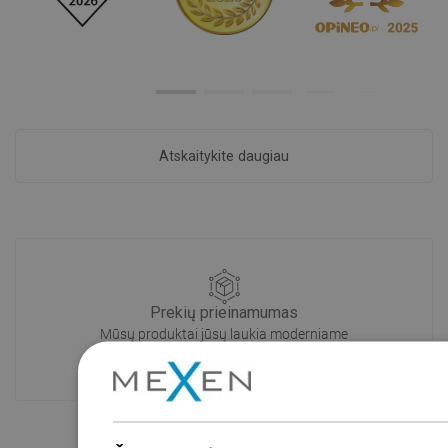
Atskaitykite daugiau
Prekių prieinamumas
Mūsų produktai jūsų laukia moderniame
sandėlyje.Visada pasirengusi išsiųsti!