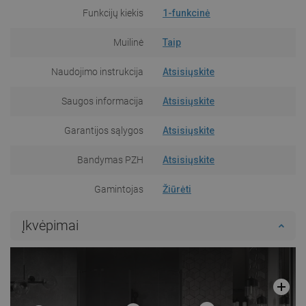
Funkcijų kiekis
1-funkcinė
Muilinė
Taip
Naudojimo instrukcija
Atsisiųskite
Saugos informacija
Atsisiųskite
Garantijos sąlygos
Atsisiųskite
Bandymas PZH
Atsisiųskite
Gamintojas
Žiūrėti
Įkvėpimai