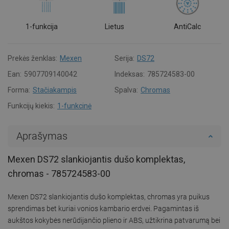
1-funkcija
Lietus
AntiCalc
Prekės ženklas:
Mexen
Serija:
DS72
Ean:
5907709140042
Indeksas:
785724583-00
Forma:
Stačiakampis
Spalva:
Chromas
Funkcijų kiekis:
1-funkcinė
Aprašymas
Mexen DS72 slankiojantis dušo komplektas,
chromas - 785724583-00
Mexen DS72 slankiojantis dušo komplektas, chromas yra puikus
sprendimas bet kuriai vonios kambario erdvei. Pagamintas iš
aukštos kokybės nerūdijančio plieno ir ABS, užtikrina patvarumą bei