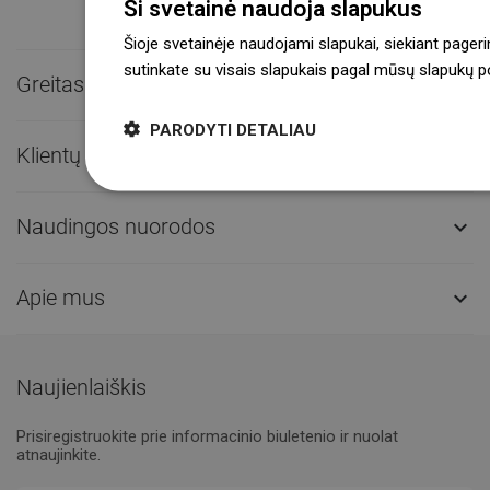
Ši svetainė naudoja slapukus
Šioje svetainėje naudojami slapukai, siekiant pageri
sutinkate su visais slapukais pagal mūsų slapukų pol
Greitas kontaktas

PARODYTI DETALIAU
Klientų aptarnavimas

Naudingos nuorodos

Apie mus

Naujienlaiškis
Prisiregistruokite prie informacinio biuletenio ir nuolat
atnaujinkite.