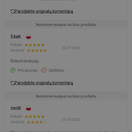
Parodykite originalų komentarą
Nuomonė susijusi su šiuo produktu
EitaK
Kokybė:
20-07-2020
Išvaizda:
Rekomenduoju
Privalumai
-
Defektai
-
Parodykite originalų komentarą
Nuomonė susijusi su šiuo produktu
IrinW
Kokybė:
25-03-2020
Išvaizda: