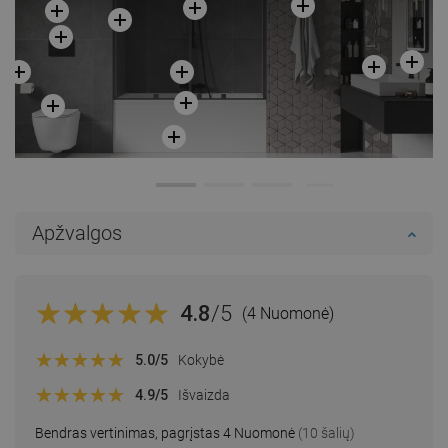
Apžvalgos
4.8
/5
(4 Nuomonė)
5.0
/5
Kokybė
4.9
/5
Išvaizda
Bendras vertinimas, pagrįstas 4 Nuomonė
(10 šalių)