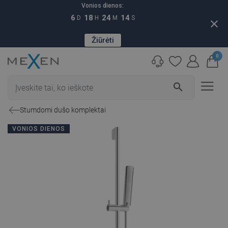
Vonios dienos:
6
18
24
12
D
H
M
S
close
Žiūrėti
0
search
Stumdomi dušo komplektai
VONIOS DIENOS