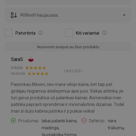
Rūšiuoti:
Naujausias
Patvirtinta
Kiti variantai
Nuomonė susijusi su šiuo produktu
SaraS
Kokybė:
18-02-2021
Išvaizda:
Pasirinkau Mexen, nes mane viliojo kaina, bet taip pat
girdėjau teigiamus atsiliepimus apie juos. Viskas atitinka, jie
turi gerus produktus už palankias kainas. Asmeniškai man
patinka paprasti sprendimai ir minimalistinis dizainas. Todėl
man ši dušo kabina patinka ir ji puikiai veikia!
Privalumai
labai palanki kaina,
Defektai
nėra
madinga,
trūkumų.
šiuolaikiška forma.