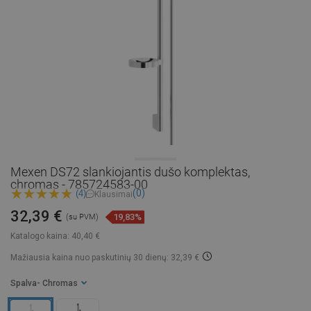
Mexen DS72 slankiojantis dušo komplektas,
chromas - 785724583-00
(0)
(4)
Klausimai
32,39 €
19,83%
(su PVM)
Katalogo kaina:
40,40 €
Mažiausia kaina nuo paskutinių 30 dienų: 32,39 €
Spalva
- Chromas