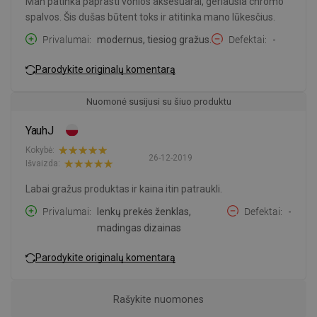
Man patinka paprasti vonios aksesuarai, geriausia chromo
spalvos. Šis dušas būtent toks ir atitinka mano lūkesčius.
Privalumai
modernus, tiesiog gražus.
Defektai
-
Parodykite originalų komentarą
Nuomonė susijusi su šiuo produktu
YauhJ
Kokybė:
26-12-2019
Išvaizda:
Labai gražus produktas ir kaina itin patraukli.
Privalumai
lenkų prekės ženklas,
Defektai
-
madingas dizainas
Parodykite originalų komentarą
Rašykite nuomones