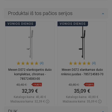
Produktai iš tos pačios serijos
VONIOS DIENOS
VONIOS DIENOS
(4)
(4)
Mexen DS72 slankiojantis dušo
Mexen DS72 slankamas dušo
komplektas, chromas -
rinkinio juodas - 785724583-70
785724583-00
40,40 €
43,80 €
−19,83%
−19,89%
32,39 €
35,09 €
Katalogo kaina:
40,40 €
Katalogo kaina:
43,80 €
Mažiausia kaina: 32,39 €
Mažiausia kaina: 35,09 €
Prieinamumas:
Yra sandėlyje
Prieinamumas:
Yra sandėlyje
DUK