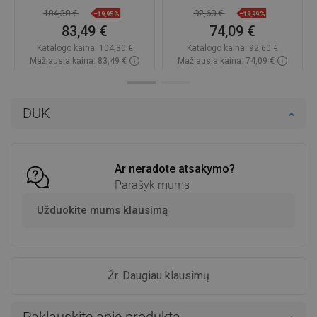
104,30 €
92,60 €
−19,95%
−19,99%
83,49 €
74,09 €
Katalogo kaina:
104,30 €
Katalogo kaina:
92,60 €
Mažiausia kaina: 83,49 €
Mažiausia kaina: 74,09 €
Prieinamumas:
Yra sandėlyje
Prieinamumas:
Yra sandėlyje
Į krepšelį
Į krepšelį
DUK
Palyginti
favorite_border
Mėgstami
Palyginti
favorite_border
Mėgstami
Ar neradote atsakymo?
Parašyk mums
Užduokite mums klausimą
Žr. Daugiau klausimų