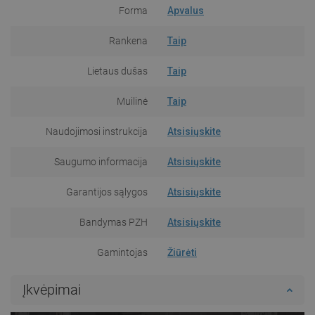
Forma
Apvalus
Rankena
Taip
Lietaus dušas
Taip
Muilinė
Taip
Naudojimosi instrukcija
Atsisiųskite
Saugumo informacija
Atsisiųskite
Garantijos sąlygos
Atsisiųskite
Bandymas PZH
Atsisiųskite
Gamintojas
Žiūrėti
Įkvėpimai