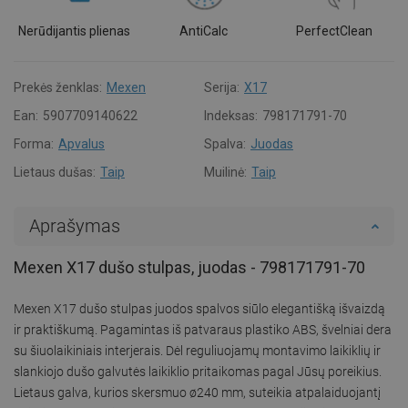
Nerūdijantis plienas
AntiCalc
PerfectClean
Prekės ženklas:
Mexen
Serija:
X17
Ean:
5907709140622
Indeksas:
798171791-70
Forma:
Apvalus
Spalva:
Juodas
Lietaus dušas:
Taip
Muilinė:
Taip
Aprašymas
Mexen X17 dušo stulpas, juodas - 798171791-70
Mexen X17 dušo stulpas juodos spalvos siūlo elegantišką išvaizdą
ir praktiškumą. Pagamintas iš patvaraus plastiko ABS, švelniai dera
su šiuolaikiniais interjerais. Dėl reguliuojamų montavimo laikiklių ir
slankiojo dušo galvutės laikiklio pritaikomas pagal Jūsų poreikius.
Lietaus galva, kurios skersmuo ø240 mm, suteikia atpalaiduojantį