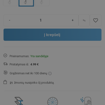
favorite_border
-
+
Į krepšelį
Prieinamumas:
Yra sandėlyje
Pristatymas iš:
4.99 €
Grąžinimas net iki 100 dienų
žmonių
nusipirko šį produktą.
2
1