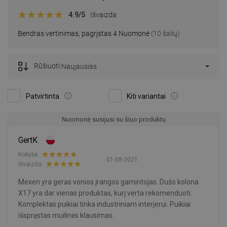
4.9
/5
Išvaizda
Bendras vertinimas, pagrįstas 4 Nuomonė
(10 šalių)
Rūšiuoti:
Naujausias
Patvirtinta
Kiti variantai
Nuomonė susijusi su šiuo produktu
GertK
Kokybė:
01-08-2021
Išvaizda:
Mexen yra geras vonios įrangos gamintojas. Dušo kolona
X17 yra dar vienas produktas, kurį verta rekomenduoti.
Komplektas puikiai tinka industriniam interjerui. Puikiai
išspręstas muilinės klausimas.