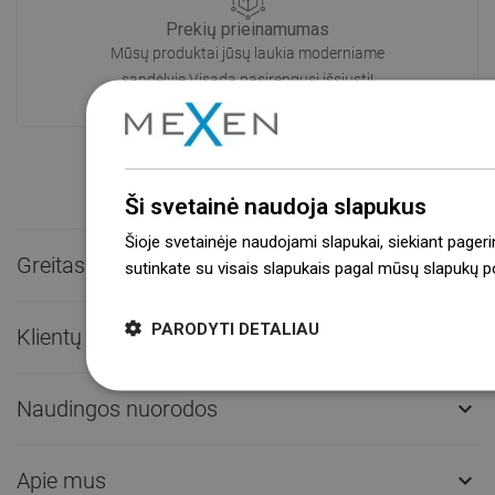
Prekių prieinamumas
Mūsų produktai jūsų laukia moderniame
sandėlyje.Visada pasirengusi išsiųsti!
Ši svetainė naudoja slapukus
Šioje svetainėje naudojami slapukai, siekiant pageri
Greitas kontaktas

sutinkate su visais slapukais pagal mūsų slapukų pol
PARODYTI DETALIAU
Klientų aptarnavimas

Naudingos nuorodos

Apie mus
