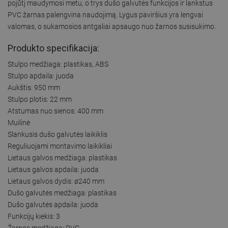
pojūtį maudymosi metu, o trys dušo galvutės funkcijos ir lankstus
PVC žarnas palengvina naudojimą. Lygus paviršius yra lengvai
valomas, o sukamosios antgaliai apsaugo nuo žarnos susisukimo.
Produkto specifikacija:
Stulpo medžiaga: plastikas, ABS
Stulpo apdaila: juoda
Aukštis: 950 mm
Stulpo plotis: 22 mm
Atstumas nuo sienos: 400 mm
Muilinė
Slankusis dušo galvutės laikiklis
Reguliuojami montavimo laikikliai
Lietaus galvos medžiaga: plastikas
Lietaus galvos apdaila: juoda
Lietaus galvos dydis: ø240 mm
Dušo galvutės medžiaga: plastikas
Dušo galvutės apdaila: juoda
Funkcijų kiekis: 3
Žarnos medžiaga: PVC