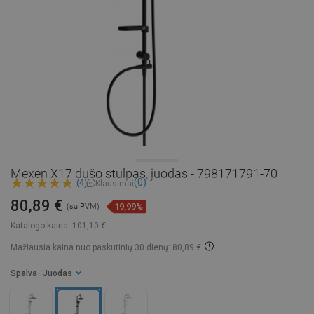
Mexen X17 dušo stulpas, juodas - 798171791-70
(0)
(4)
Klausimai
80,89 €
19,99%
(su PVM)
Katalogo kaina:
101,10 €
Mažiausia kaina nuo paskutinių 30 dienų: 80,89 €
Spalva
- Juodas