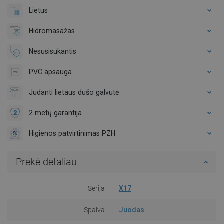
Lietus
Hidromasažas
Nesusisukantis
PVC apsauga
Judanti lietaus dušo galvutė
2 metų garantija
Higienos patvirtinimas PZH
Prekė detaliau
Serija
X17
Spalva
Juodas