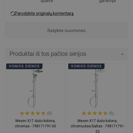
spalva
garantija
Parodykite originalų komentarą
Rašykite nuomones
Produktai iš tos pačios serijos
VONIOS DIENOS
VONIOS DIENOS
(5)
(5)
Mexen X17 dušo kolona,
Mexen X17 dušo kolona,
chromas - 798171791-00
chromuotas/baltas - 798171791-
02