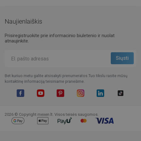
Naujienlaiškis
Prisiregistruokite prie informacinio biuletenio ir nuolat
atnaujinkite.
Bet kuriuo metu galite atsisakyti prenumeratos.Tuo tikslu rasite mūsų
kontaktinę informaciją teisiniame pranešime.
Facebook
YouTube
Pinterest
Instagram
LinkedIn
TikTok
2026 © Copyright mexen.lt. Visos teisės saugomos.