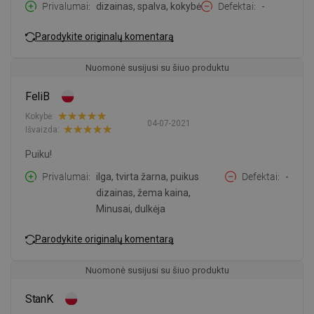
Privalumai
dizainas, spalva, kokybė
Defektai
-
Parodykite originalų komentarą
Nuomonė susijusi su šiuo produktu
FeliB
Kokybė:
04-07-2021
Išvaizda:
Puiku!
Privalumai
ilga, tvirta žarna, puikus
Defektai
-
dizainas, žema kaina,
Minusai, dulkėja
Parodykite originalų komentarą
Nuomonė susijusi su šiuo produktu
StanK