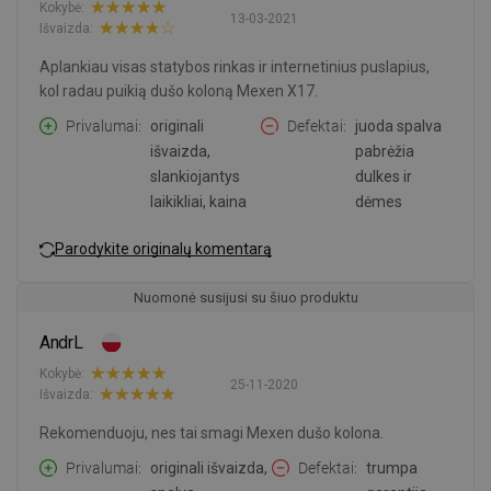
Kokybė:
13-03-2021
Išvaizda:
Aplankiau visas statybos rinkas ir internetinius puslapius,
kol radau puikią dušo koloną Mexen X17.
Privalumai
originali
Defektai
juoda spalva
išvaizda,
pabrėžia
slankiojantys
dulkes ir
laikikliai, kaina
dėmes
Parodykite originalų komentarą
Nuomonė susijusi su šiuo produktu
AndrL
Kokybė:
25-11-2020
Išvaizda:
Rekomenduoju, nes tai smagi Mexen dušo kolona.
Privalumai
originali išvaizda,
Defektai
trumpa