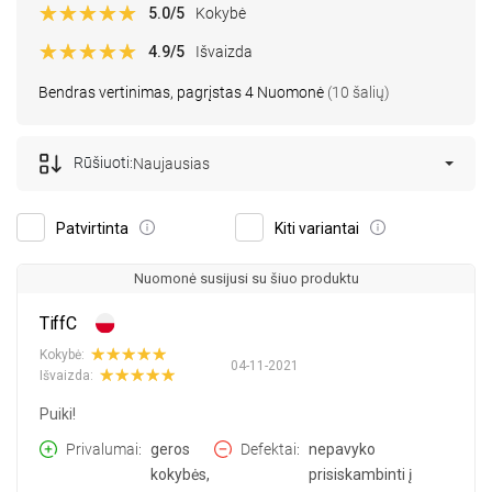
5.0
/5
Kokybė
4.9
/5
Išvaizda
Bendras vertinimas, pagrįstas 4 Nuomonė
(10 šalių)
Rūšiuoti:
Naujausias
Patvirtinta
Kiti variantai
Nuomonė susijusi su šiuo produktu
TiffC
Kokybė:
04-11-2021
Išvaizda:
Puiki!
Privalumai
geros
Defektai
nepavyko
kokybės,
prisiskambinti į