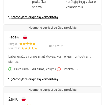
praktiška
karštąją liniją vakaro
spalva.
valandomis.
Parodykite originalų komentarą
Nuomonė susijusi su šiuo produktu
FedeK
Kokybė:
01-11-2021
Išvaizda:
Labai gražus vonios maišytuvas, kurį reikia montuoti ant
sienos.
Privalumai
dizainas, kokybė.
Defektai
-
Parodykite originalų komentarą
Nuomonė susijusi su šiuo produktu
ŻaklK