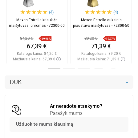
(4)
(4)
Mexen Estrella kriauklės
Mexen Estrella auksinis
maišytuvas, chromas - 72300-00
praustuvo maišytuvas - 72300-50
84,20 €
89,20 €
−19,96%
−19,97%
67,39 €
71,39 €
Katalogo kaina:
84,20 €
Katalogo kaina:
89,20 €
Mažiausia kaina: 67,39 €
Mažiausia kaina: 71,39 €
Prieinamumas:
Yra sandėlyje
Prieinamumas:
Yra sandėlyje
Į krepšelį
Į krepšelį
DUK
Palyginti
favorite_border
Mėgstami
Palyginti
favorite_border
Mėgstami
Ar neradote atsakymo?
Parašyk mums
Užduokite mums klausimą