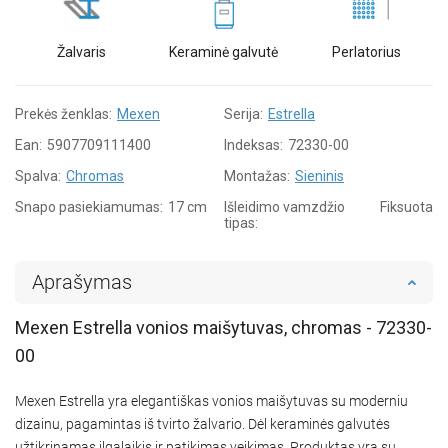
Žalvaris
Keraminė galvutė
Perlatorius
Prekės ženklas:
Mexen
Serija:
Estrella
Ean:
5907709111400
Indeksas:
72330-00
Spalva:
Chromas
Montažas:
Sieninis
Snapo pasiekiamumas:
17 cm
Išleidimo vamzdžio
Fiksuota
tipas:
Aprašymas
Mexen Estrella vonios maišytuvas, chromas - 72330-
00
Mexen Estrella yra elegantiškas vonios maišytuvas su moderniu
dizainu, pagamintas iš tvirto žalvario. Dėl keraminės galvutės
užtikrinamas ilgalaikis ir patikimas veikimas. Produktas yra su