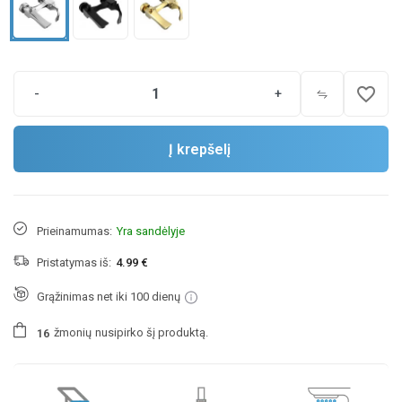
favorite_border
-
+
Į krepšelį
Prieinamumas:
Yra sandėlyje
Pristatymas iš:
4.99 €
Grąžinimas net iki 100 dienų
žmonių
nusipirko šį produktą.
1
6