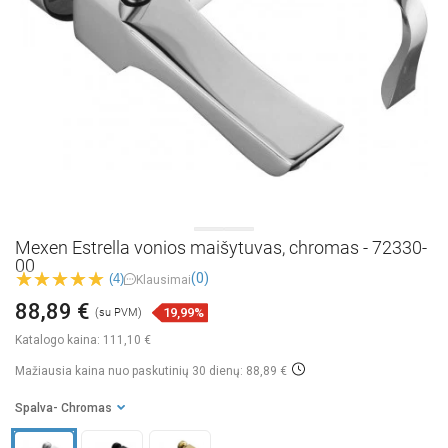
Mexen Estrella vonios maišytuvas, chromas - 72330-
00
(0)
(4)
Klausimai
88,89 €
19,99%
(su PVM)
Katalogo kaina:
111,10 €
Mažiausia kaina nuo paskutinių 30 dienų: 88,89 €
Spalva
- Chromas