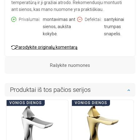
temperatūrą ir ji gražiai atrodo. Rekomenduoju montuoti
ant sienos, kas mano nuomone yra praktiškiau.
Privalumai
montavimas ant
Defektai
santykinai
sienos, aukšta
trumpas
kokybė.
snapelis.
Parodykite originalų komentarą
Rašykite nuomones
Produktai iš tos pačios serijos
VONIOS DIENOS
VONIOS DIENOS