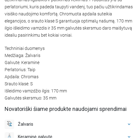
perlatoriumi, kuris padeda taupyti vandenį, tuo pačiu užtikrindamas
visiško naudojimo komfortą. Chromuota apdaila suteikia
elegancijos, o srauto klasė S garantuoja optimalų našumą. 170 mm
ilgio išleidimo vamzdis ir 35 mm galvutės skersmuo daro maišytuvą
idealiu pasirinkimu bet kokiai voniai.
Techniniai duomenys
Medžiaga: Žalvaris
Galvutė: Keraminė
Perlatorius: Taip
Apdaila: Chromas
Srauto klasė: S
Išleidimo vamzdžio ilgis: 170 mm
Galvutės skersmuo: 35 mm
Novatoriški šiame produkte naudojami sprendimai
Žalvaris
Keraminė galvutė