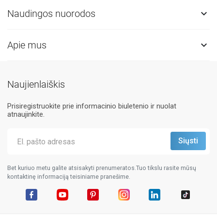
Naudingos nuorodos

Apie mus

Naujienlaiškis
Prisiregistruokite prie informacinio biuletenio ir nuolat
atnaujinkite.
Bet kuriuo metu galite atsisakyti prenumeratos.Tuo tikslu rasite mūsų
kontaktinę informaciją teisiniame pranešime.
Facebook
YouTube
Pinterest
Instagram
LinkedIn
TikTok