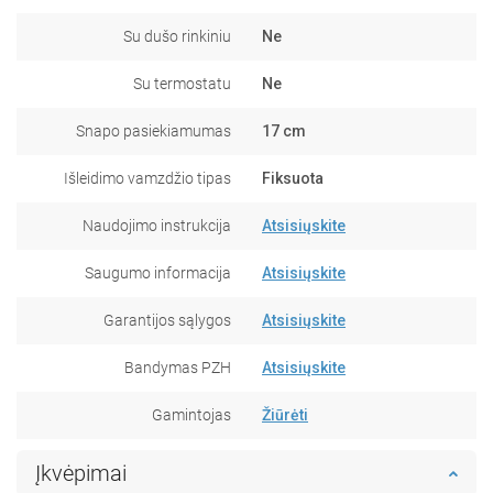
Su dušo rinkiniu
Ne
Su termostatu
Ne
Snapo pasiekiamumas
17 cm
Išleidimo vamzdžio tipas
Fiksuota
Naudojimo instrukcija
Atsisiųskite
Saugumo informacija
Atsisiųskite
Garantijos sąlygos
Atsisiųskite
Bandymas PZH
Atsisiųskite
Gamintojas
Žiūrėti
Įkvėpimai