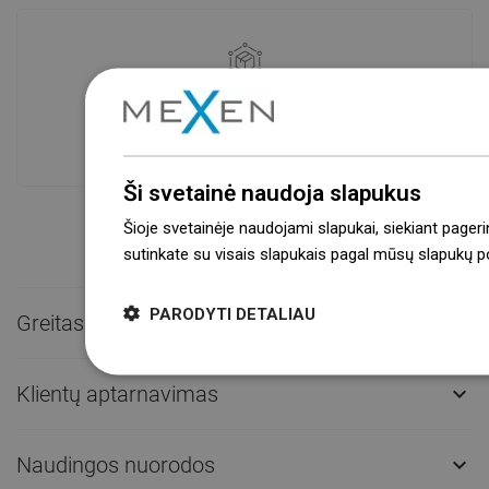
Prekių prieinamumas
Mūsų produktai jūsų laukia moderniame
sandėlyje.Visada pasirengusi išsiųsti!
Ši svetainė naudoja slapukus
Šioje svetainėje naudojami slapukai, siekiant pageri
sutinkate su visais slapukais pagal mūsų slapukų pol
PARODYTI DETALIAU
Greitas kontaktas

Klientų aptarnavimas

Naudingos nuorodos
