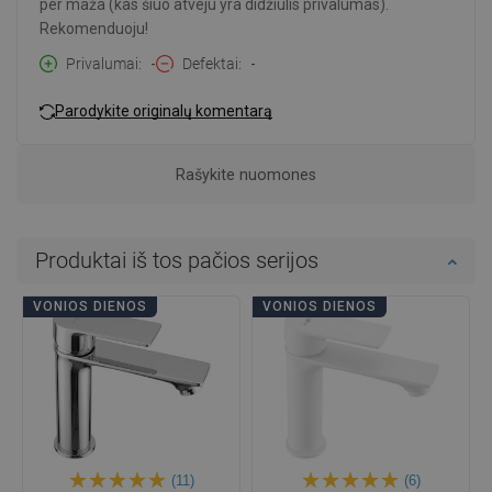
per maža (kas šiuo atveju yra didžiulis privalumas).
Rekomenduoju!
Privalumai
-
Defektai
-
Parodykite originalų komentarą
Rašykite nuomones
Produktai iš tos pačios serijos
VONIOS DIENOS
VONIOS DIENOS
(11)
(6)