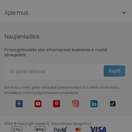
Apie mus

Naujienlaiškis
Prisiregistruokite prie informacinio biuletenio ir nuolat
atnaujinkite.
Bet kuriuo metu galite atsisakyti prenumeratos.Tuo tikslu rasite mūsų
kontaktinę informaciją teisiniame pranešime.
Facebook
YouTube
Pinterest
Instagram
LinkedIn
TikTok
2026 © Copyright mexen.lt. Visos teisės saugomos.