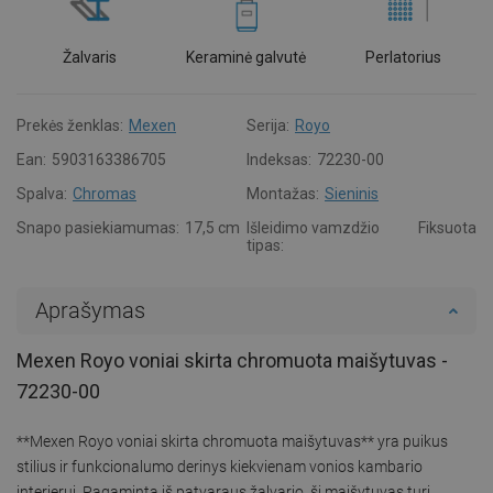
Žalvaris
Keraminė galvutė
Perlatorius
Prekės ženklas:
Mexen
Serija:
Royo
Ean:
5903163386705
Indeksas:
72230-00
Spalva:
Chromas
Montažas:
Sieninis
Snapo pasiekiamumas:
17,5 cm
Išleidimo vamzdžio
Fiksuota
tipas:
Aprašymas
Mexen Royo voniai skirta chromuota maišytuvas -
72230-00
**Mexen Royo voniai skirta chromuota maišytuvas** yra puikus
stilius ir funkcionalumo derinys kiekvienam vonios kambario
interjerui. Pagaminta iš patvaraus žalvario, ši maišytuvas turi