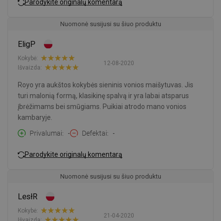
Parodykite originalų komentarą
Nuomonė susijusi su šiuo produktu
EligP
Kokybė:
12-08-2020
Išvaizda:
Royo yra aukštos kokybės sieninis vonios maišytuvas. Jis
turi malonią formą, klasikinę spalvą ir yra labai atsparus
įbrėžimams bei smūgiams. Puikiai atrodo mano vonios
kambaryje.
Privalumai
-
Defektai
-
Parodykite originalų komentarą
Nuomonė susijusi su šiuo produktu
LesłR
Kokybė:
21-04-2020
Išvaizda: