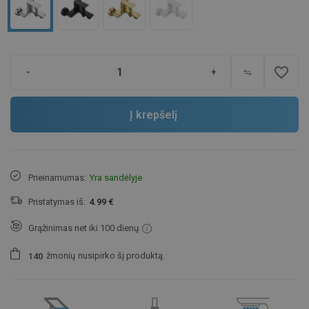
favorite_border
-
+
Į krepšelį
Prieinamumas:
Yra sandėlyje
Pristatymas iš:
4.99 €
Grąžinimas net iki 100 dienų
žmonių
nusipirko šį produktą.
1
4
0