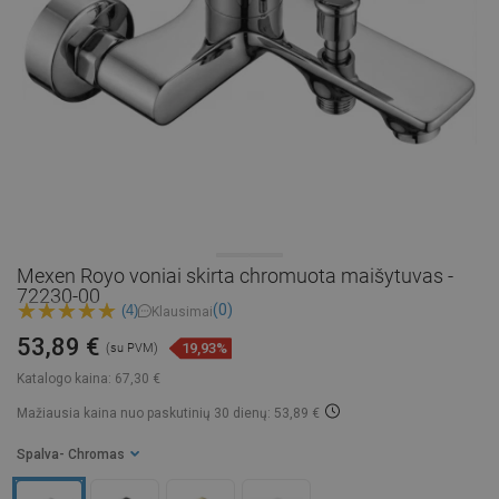
Mexen Royo voniai skirta chromuota maišytuvas -
72230-00
(0)
(4)
Klausimai
53,89 €
19,93%
(su PVM)
Katalogo kaina:
67,30 €
Mažiausia kaina nuo paskutinių 30 dienų: 53,89 €
Spalva
- Chromas