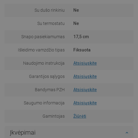
Su dušo rinkiniu
Ne
Su termostatu
Ne
Snapo pasiekiamumas
17,5 cm
Išleidimo vamzdžio tipas
Fiksuota
Naudojimo instrukcija
Atsisiųskite
Garantijos sąlygos
Atsisiųskite
Bandymas PZH
Atsisiųskite
Saugumo informacija
Atsisiųskite
Gamintojas
Žiūrėti
Įkvėpimai