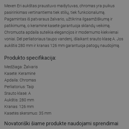
Mexen Eri aukštas praustuvo maišytuvas, chromas yra puikus
pasirinkimas vertinantiems tiek stilių, tiek funkcionalumą.
Pagamintas iš patvaraus žalvario, užtikrina ilgaamžiškumą ir
patikimumą, o keraminė kasetė garantuoja sklandų veikimą.
Chromuota apdaila suteikia elegancijos ir modernumo kiekvienai
voniai. Dėl perliatoriaus taupo vandenį, išlaikant srauto klasę A. Jos
aukštis 280 mm ir kranas 126 mm garantuoja patogų naudojimą.
Produkto specifikacija:
Medžiaga: Žalvaris
Kasetė: Keraminė
Apdaila: Chromas
Perliatorius: Taip
Srauto klasė: A
Aukštis: 280 mm
Kranas: 126 mm
Kasetės skersmuo: 35 mm
Novatoriški šiame produkte naudojami sprendimai