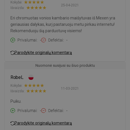
Kokybė:
25-04-2021
Išvaizda:
Eri chromuotas vonios kambario maišytuvas iš Mexen yra
geriausias dalykas, kurį pastaruoju metu pirkau internetu!
Rekomenduoju šią parduotuvę visiems!
Privalumai
-
Defektai
-
Parodykite originalų komentarą
Nuomonė susijusi su šiuo produktu
RobeL
Kokybė:
11-03-2021
Išvaizda:
Puiku.
Privalumai
-
Defektai
-
Parodykite originalų komentarą