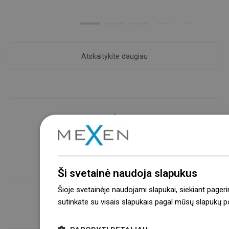
Atskaitykite daugiau
Prekių prieinamumas
Mūsų produktai jūsų laukia moderniame
sandėlyje.Visada pasirengusi išsiųsti!
Ši svetainė naudoja slapukus
Šioje svetainėje naudojami slapukai, siekiant pageri
sutinkate su visais slapukais pagal mūsų slapukų pol