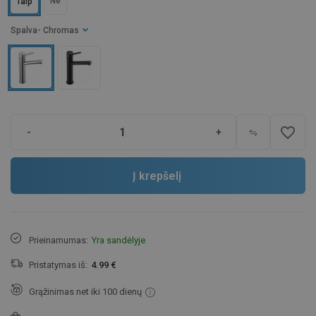
Ne
Taip
Spalva
- Chromas
favorite_border
-
+
Į krepšelį
Prieinamumas:
Yra sandėlyje
Pristatymas iš:
4.99 €
Grąžinimas net iki 100 dienų