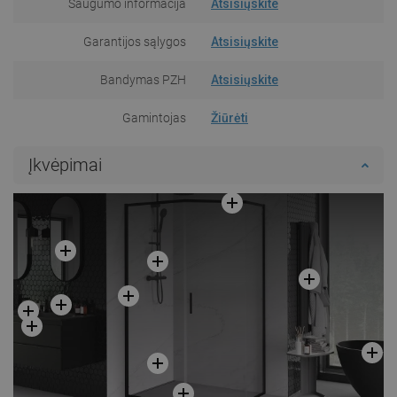
Saugumo informacija
Atsisiųskite
Garantijos sąlygos
Atsisiųskite
Bandymas PZH
Atsisiųskite
Gamintojas
Žiūrėti
Įkvėpimai