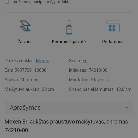
žmonių
nusipirko šį produktą.
3
9
Žalvaris
Keraminė galvutė
Perlatorius
Prekės ženklas:
Mexen
Serija:
Eri
Ean:
5907709113008
Indeksas:
74210-00
Spalva:
Chromas
Montažas:
Stovintis
Maišytuvo aukštis:
28 cm
Snapo pasiekiamumas:
12,6 cm
Aprašymas
Mexen Eri aukštas praustuvo maišytuvas, chromas -
74210-00