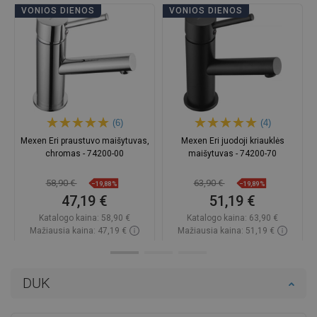
VONIOS DIENOS
VONIOS DIENOS
(6)
(4)
Mexen Eri praustuvo maišytuvas,
Mexen Eri juodoji kriauklės
chromas - 74200-00
maišytuvas - 74200-70
58,90 €
63,90 €
−19,88%
−19,89%
47,19 €
51,19 €
Katalogo kaina:
58,90 €
Katalogo kaina:
63,90 €
Mažiausia kaina: 47,19 €
Mažiausia kaina: 51,19 €
Prieinamumas:
Yra sandėlyje
Prieinamumas:
Yra sandėlyje
Į krepšelį
Į krepšelį
DUK
Palyginti
favorite_border
Mėgstami
Palyginti
favorite_border
Mėgstami