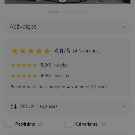
Apžvalgos
4.8
/5
(4 Nuomonė)
5.0
/5
Kokybė
4.9
/5
Išvaizda
Bendras vertinimas, pagrįstas 4 Nuomonė
(10 šalių)
Rūšiuoti:
Naujausias
Patvirtinta
Kiti variantai