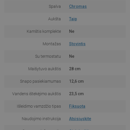
Spalva
Chromas
Aukšta
Taip
Kamštis komplekte
Ne
Montažas
Stovintis
Su termostatu
Ne
Maišytuvo aukštis
28 cm
Snapo pasiekiamumas
12,6 cm
Vandens ištekėjimo aukštis
23,5 cm
Išleidimo vamzdžio tipas
Fiksuota
Naudojimo instrukcija
Atsisiųskite