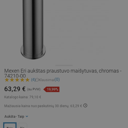
Mexen Eri aukštas praustuvo maišytuvas, chromas -
74210-00
(0)
(4)
Klausimai
63,29 €
19,99%
(su PVM)
Katalogo kaina:
79,10 €
Mažiausia kaina nuo paskutinių 30 dienų: 63,29 €
Aukšta
- Taip