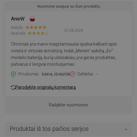
Nuomonė susijusi su šiuo produktu
AnieW
Kokybė:
21-05-2020
Išvaizda:
Chromas yra mano mėgstamiausia spalva kalbant apie
vonios ir virtuvės armatūrą, todėl „Mexen“ aukštą „Eri“
modelio bateriją, kurią užsisakiau, yra geras produktas,
patvarus ir lengvai montuojamas.
Privalumai
kaina, išvaizda
Defektai
-
Parodykite originalų komentarą
Rašykite nuomones
Produktai iš tos pačios serijos