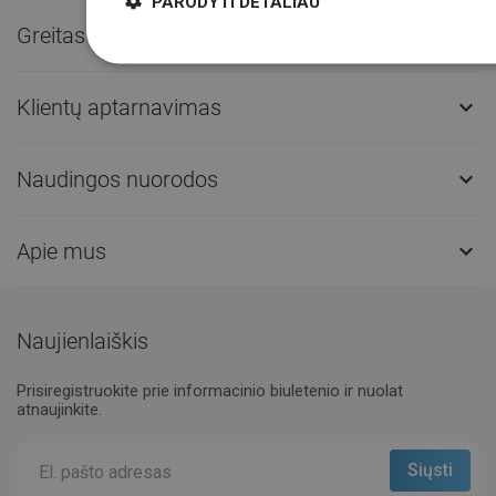
PARODYTI DETALIAU
Greitas kontaktas

Klientų aptarnavimas

Naudingos nuorodos

Apie mus

Naujienlaiškis
Prisiregistruokite prie informacinio biuletenio ir nuolat
atnaujinkite.