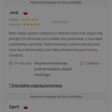
Nuomonė susijusi su šiuo produktu
JordŁ
Kokybė:
05-05-2021
Išvaizda:
Man reikėjo aukšto maišytuvo ir Mexen leido man įsigyti tokį
įrenginį. Eri chromas yra modelis, kurį pasirinkau, ir esu labai
patenkintas vartotoju. Rekomenduoju visiems parduotuvę
(nes tai profesionalas), bet taip pat kiekvieną joje turimą
straipsnį.
Privalumai
lengvas montavimas,
Defektai
-
prieinama kaina, atspari
medžiaga
Parodykite originalų komentarą
Nuomonė susijusi su šiuo produktu
EgorS