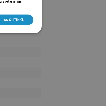
ų svetaine, jūs
ENGLISH
SLOVAK
AŠ SUTINKU
LITHUANIAN
ROMANIAN
HUNGARIAN
FRENCH
ITALIAN
SPANISH
UKRAINIAN
BULGARIAN
ESTONIAN
DUTCH
LATVIAN