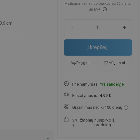
Mažiausia kaina nuo paskutinių 30 dienų:
80,89 €
0,6 cm
-
+
Į krepšelį
favorite_border
Mėgstami
Palyginti
Prieinamumas:
Yra sandėlyje
Pristatymas iš:
4.99 €
Grąžinimas net iki 100 dienų
žmonių
nusipirko šį
3
4
produktą.
7