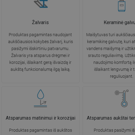
Žalvaris
Keraminė galvu
Produktas pagamintas naudojant
Maišytuvas turi aukščiau
aukščiausios kokybės žalvarį, kuris
keramikinę galvutę, kuri 
pasižymi išskirtiniu patvarumu.
vandens maišymą ir užtik
Žalvaris yra atsparus drėgmei ir
srauto reguliavimą. Užtik
korozijai, išlaikant gerą išvaizdą ir
naudojimo komfortą ilg
aukštą funkcionalumą ilgą laiką.
išlaikant lengvumą ir 
reguliuojant.
Atsparumas matinimui ir korozijai
Atsparumas aukštai te
Produktas pagamintas iš aukštos
Produktas pasižymi išs