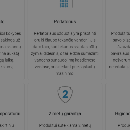
tė
Perlatorius
sios kokybės
Perlatoriaus užduotis yra prisotinti
Produkt tur
atsakinga už
oru iš čiaupo tekančią vandenį. Jis
savo bliz
rina sklandų
daro taip, kad tekantis srautas būtų
išvaizd
rina aukštą
žymiai didesnis, o tai leidžia sumažinti
paviršiaus
ą laiką,
vandens sunaudojimą kasdienėse
nešvarumų
tikslumą
veiklose, prisidedant prie sąskaitų
nereikalauja
mažinimo.
mperatūrai
2 metų garantija
Higien
kirtiniu
Produktui suteikiama 2 metų
Produk