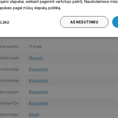
ojami slapukai, siekiant pagerinti vartotojo patirtį. Naudodamiesi mūs
Montažas
Stovintis
lapukais pagal mūsų slapukų politiką.
Dowiedz się więcej
 termostatu
Ne
LIAU
AŠ NESUTINKU
uvo aukštis
16,5 cm
iekiamumas
10,6 cm
imo aukštis
11,5 cm
mzdžio tipas
Fiksuota
instrukcija
Atsisiųskite
informacija
Atsisiųskite
jos sąlygos
Atsisiųskite
dymas PZH
Atsisiųskite
Gamintojas
Žiūrėti