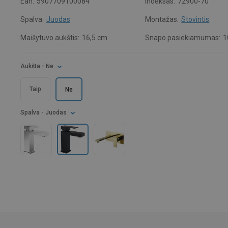
Ean:
5907709100084
Indeksas:
72900-70
Spalva:
Juodas
Montažas:
Stovintis
Maišytuvo aukštis:
16,5 cm
Snapo pasiekiamumas:
1
Aukšta
- Ne
Taip
Ne
Spalva
- Juodas