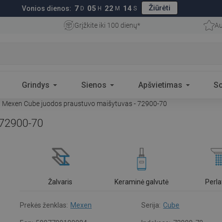
Žiūrėti
7
05
22
13
Vonios dienos:
D
H
M
S
Grįžkite iki 100 dienų*
Au
Grindys
Sienos
Apšvietimas
S
Mexen Cube juodos praustuvo maišytuvas - 72900-70
 72900-70
Žalvaris
Keraminė galvutė
Perla
Prekės ženklas:
Mexen
Serija:
Cube