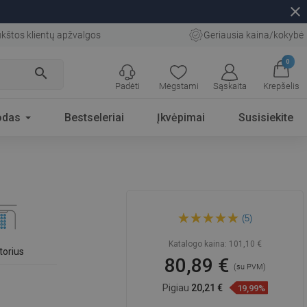
close
kštos klientų apžvalgos
Geriausia kaina/kokybė
0
search
Padėti
Mėgstami
Sąskaita
Krepšelis
odas
Bestseleriai
Įkvėpimai
Susisiekite
Mexen Cube juodos
(5)
praustuvo maišytuvas -
72900-70
Katalogo kaina:
101,10 €
torius
80,89 €
(su PVM)
Pigiau
20,21 €
19,99%