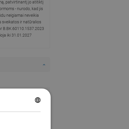
ą, patvirtinantį jo atitiktį
rmoms - nurodo, kad jis
ūdu neigiamai neveikia
sveikatos ir natūralios
 nr B.BK.60110.1537.2023
ioja iki 31.01.2027
POLISH
CZECH
GERMAN