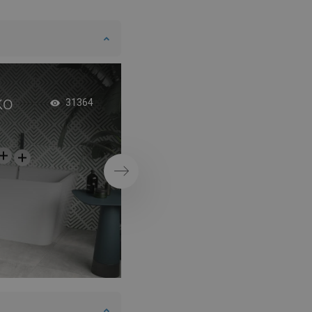
DANISH
SWEDISH
FINNISH
PORTUGUESE
ko
Konglomerato praus
31364
CROATIAN
pilkame ir juodame
GREEK
kambaryje
SLOVENIAN
Tęsti