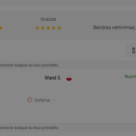
Išvaizda
Bendras vertinimas
omonė susijusi su šiuo produktu
Nuomo
Wand S.
Defektai
-
omonė susijusi su šiuo produktu