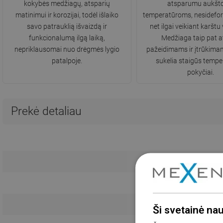
kokybės medžiagų, atsparių
atsparumu aukšt
matinimui ir korozijai, todėl išlaiko
temperatūroms, nesidef
savo patrauklią išvaizdą ir
net ilgai veikiant karštu
funkcionalumą ilgą laiką,
Medžiaga taip pat a
nepriklausomai nuo drėgmės lygio
pažeidimams ir įtrūkima
patalpoje.
sukelia staigūs temp
pokyčiai.
Prekė detaliau
Kamšti
Ši svetainė na