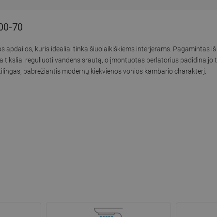
00-70
dailos, kuris idealiai tinka šiuolaikiškiems interjerams. Pagamintas iš
ia tiksliai reguliuoti vandens srautą, o įmontuotas perlatorius padidina 
stilingas, pabrėžiantis modernų kiekvienos vonios kambario charakterį.