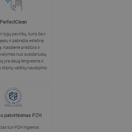
PerfectClean
i lygų paviršių, kuris žavi
gesiu ir pabrėžia estetinę
ą. Kasdienė priežiūra ir
 valymas nuo susidariusių
 yra daug lengvesnis ir
 stiprių valiklių naudojimo.
os patvirtinimas PZH
tas turi PZH higienos