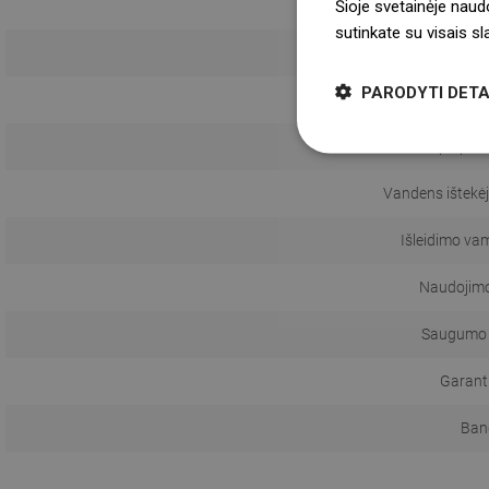
Šioje svetainėje naud
sutinkate su visais s
Su
PARODYTI DETA
Maišyt
Snapo pas
Vandens ištekėj
Išleidimo va
Naudojimo 
Saugumo 
Garanti
Ban