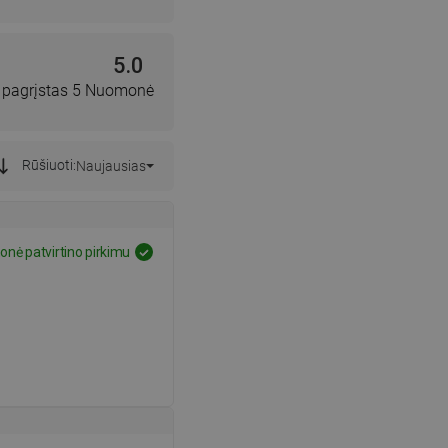
5.0
, pagrįstas 5 Nuomonė
Rūšiuoti:
Naujausias
nė patvirtino pirkimu