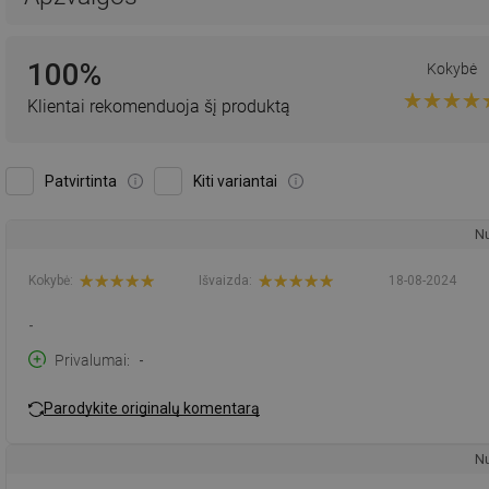
100%
Kokybė
Klientai rekomenduoja šį produktą
Patvirtinta
Kiti variantai
Nu
Kokybė:
Išvaizda:
18-08-2024
-
Privalumai
-
Parodykite originalų komentarą
Nu