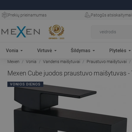
Prekių prieinamumas
Patogūs atsiskaitymai
Vonia
Virtuvė
Šildymas
Plytelės
Mexen
Vonia
Vandens maišytuvai
Praustuvo maišytuvai
Mexen Cube juodos praustuvo maišytuvas -
VONIOS DIENOS