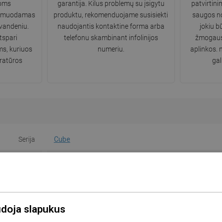
oms
garantija. Kilus problemų su įsigytu
patvirtinim
ormuodamas
produktu, rekomenduojame susisiekti
saugos no
 vandeniu.
naudojantis kontaktine forma arba
jokiu b
tspari
telefonu skambinant infolinijos
žmogaus 
ms, kuriuos
numeriu.
aplinkos.
eratūros
gal
Serija
Cube
Spalva
Juodas
Aukšta
Ne
s komplekte
Ne
udoja slapukus