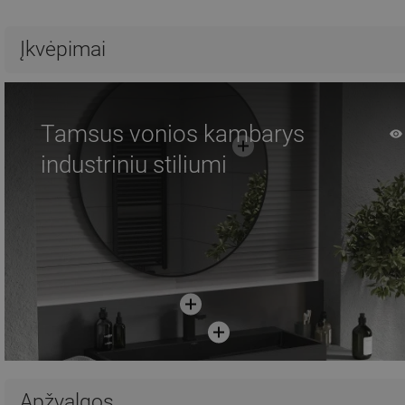
Įkvėpimai
Tamsus vonios kambarys
industriniu stiliumi
Apžvalgos