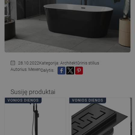
28.10.2022
Kategorija:
Architektūrinis stilius
Autorius: Mexen
Dalytis:
DALINTIS
TWITTER
PINTEREST
Susiję produktai
VONIOS DIENOS
VONIOS DIENOS