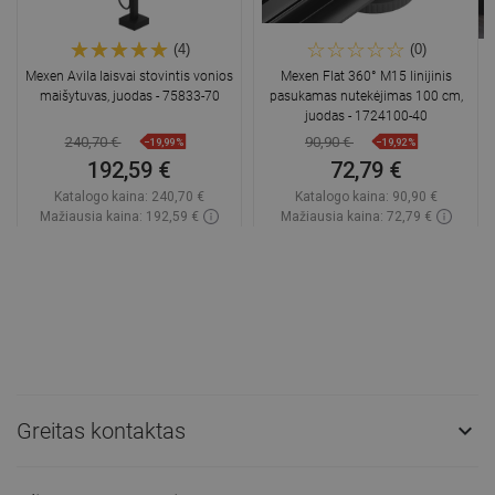
(4)
(0)
Mexen Avila laisvai stovintis vonios
Mexen Flat 360° M15 linijinis
maišytuvas, juodas - 75833-70
pasukamas nutekėjimas 100 cm,
juodas - 1724100-40
240,70 €
90,90 €
−19,99%
−19,92%
192,59 €
72,79 €
Katalogo kaina:
240,70 €
Katalogo kaina:
90,90 €
Mažiausia kaina: 192,59 €
Mažiausia kaina: 72,79 €
Prieinamumas:
Yra sandėlyje
Prieinamumas:
Yra sandėlyje
Į krepšelį
Į krepšelį
Palyginti
favorite_border
Mėgstami
Palyginti
favorite_border
Mėgstami
Greitas kontaktas
