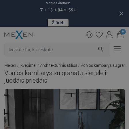
Vonios dienos:
7
13
04
59
D
H
M
S
close
Žiūrėti
0
search
Mexen
Įkvėpimai
Architektūrinis stilius
Vonios kambarys su granatų 
Vonios kambarys su granatų sienele ir
juodais priedais