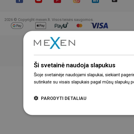
Facebook
YouTube
Pinterest
Instagram
LinkedIn
TikTok
2026 © Copyright mexen.lt. Visos teisės saugomos.
Ši svetainė naudoja slapukus
Šioje svetainėje naudojami slapukai, siekiant pageri
sutinkate su visais slapukais pagal mūsų slapukų pol
PARODYTI DETALIAU