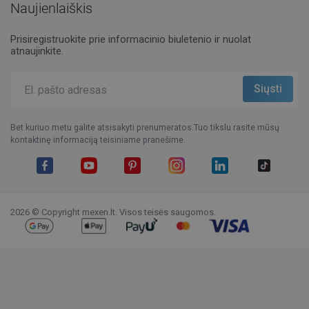
Naujienlaiškis
Prisiregistruokite prie informacinio biuletenio ir nuolat
atnaujinkite.
Bet kuriuo metu galite atsisakyti prenumeratos.Tuo tikslu rasite mūsų
kontaktinę informaciją teisiniame pranešime.
Facebook
YouTube
Pinterest
Instagram
LinkedIn
TikTok
2026 © Copyright mexen.lt. Visos teisės saugomos.