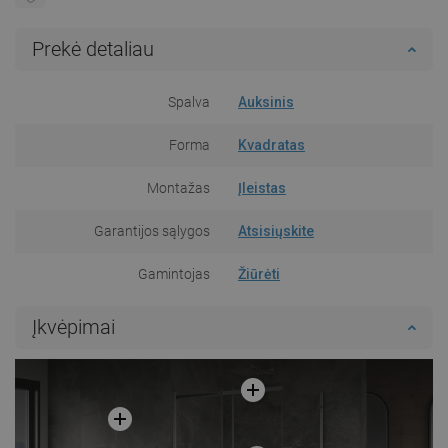
Prekė detaliau
Spalva
Auksinis
Forma
Kvadratas
Montažas
Įleistas
Garantijos sąlygos
Atsisiųskite
Gamintojas
Žiūrėti
Įkvėpimai