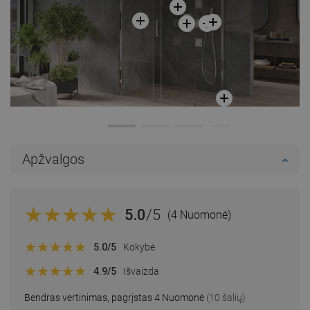
Apžvalgos
5.0
/5
(4 Nuomonė)
5.0
/5
Kokybė
4.9
/5
Išvaizda
Bendras vertinimas, pagrįstas 4 Nuomonė
(10 šalių)