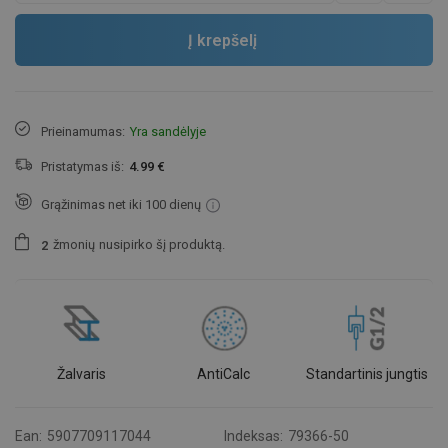
Į krepšelį
Prieinamumas:
Yra sandėlyje
Pristatymas iš:
4.99 €
Grąžinimas net iki 100 dienų
žmonių
nusipirko šį produktą.
2
Žalvaris
AntiCalc
Standartinis jungtis
Ean:
5907709117044
Indeksas:
79366-50