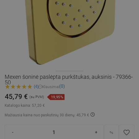
Mexen šoninė paslėpta purkštukas, auksinis - 79366-
50
(0)
(4)
Klausimai
45,79 €
19,95%
(su PVM)
Katalogo kaina:
57,20 €
Mažiausia kaina nuo paskutinių 30 dienų: 45,79 €
favorite_border
-
+