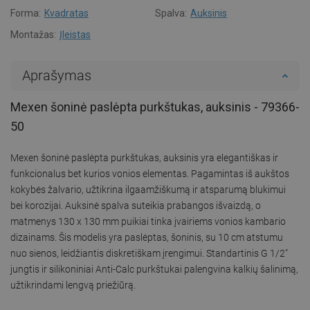
Forma:
Kvadratas
Spalva:
Auksinis
Montažas:
Įleistas
Aprašymas
Mexen šoninė paslėpta purkštukas, auksinis - 79366-
50
Mexen šoninė paslėpta purkštukas, auksinis yra elegantiškas ir
funkcionalus bet kurios vonios elementas. Pagamintas iš aukštos
kokybės žalvario, užtikrina ilgaamžiškumą ir atsparumą blukimui
bei korozijai. Auksinė spalva suteikia prabangos išvaizdą, o
matmenys 130 x 130 mm puikiai tinka įvairiems vonios kambario
dizainams. Šis modelis yra paslėptas, šoninis, su 10 cm atstumu
nuo sienos, leidžiantis diskretiškam įrengimui. Standartinis G 1/2"
jungtis ir silikoniniai Anti-Calc purkštukai palengvina kalkių šalinimą,
užtikrindami lengvą priežiūrą.