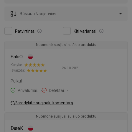
Rūšiuoti:
Naujausias
Patvirtinta
Kiti variantai
Nuomonė susijusi su šiuo produktu
SaloO
Kokybė:
26-10-2021
Išvaizda:
Puiku!
Privalumai
-
Defektai
-
Parodykite originalų komentarą
Nuomonė susijusi su šiuo produktu
DareK