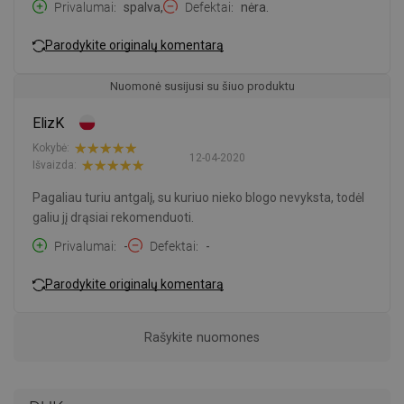
Privalumai
spalva,
Defektai
nėra.
Parodykite originalų komentarą
Nuomonė susijusi su šiuo produktu
ElizK
Kokybė:
12-04-2020
Išvaizda:
Pagaliau turiu antgalį, su kuriuo nieko blogo nevyksta, todėl
galiu jį drąsiai rekomenduoti.
Privalumai
-
Defektai
-
Parodykite originalų komentarą
Rašykite nuomones