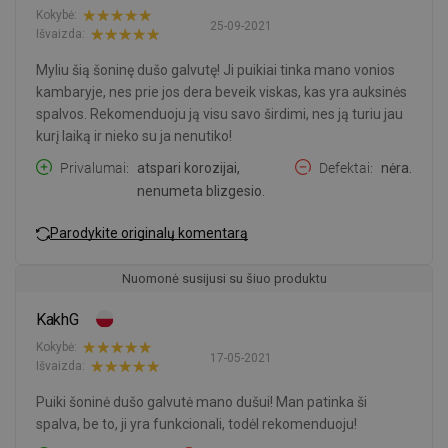
Kokybė:
25-09-2021
Išvaizda:
Myliu šią šoninę dušo galvutę! Ji puikiai tinka mano vonios
kambaryje, nes prie jos dera beveik viskas, kas yra auksinės
spalvos. Rekomenduoju ją visu savo širdimi, nes ją turiu jau
kurį laiką ir nieko su ja nenutiko!
Privalumai
atspari korozijai,
Defektai
nėra.
nenumeta blizgesio.
Parodykite originalų komentarą
Nuomonė susijusi su šiuo produktu
KakhG
Kokybė:
17-05-2021
Išvaizda:
Puiki šoninė dušo galvutė mano dušui! Man patinka ši
spalva, be to, ji yra funkcionali, todėl rekomenduoju!