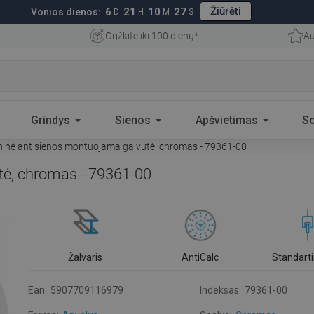
Žiūrėti
6
21
10
26
Vonios dienos:
D
H
M
S
Grįžkite iki 100 dienų*
Au
Grindys
Sienos
Apšvietimas
S
inė ant sienos montuojama galvutė, chromas - 79361-00
ė, chromas - 79361-00
Žalvaris
AntiCalc
Standarti
Ean:
5907709116979
Indeksas:
79361-00