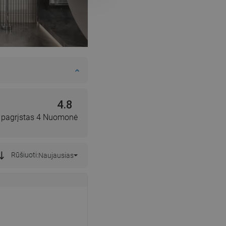
DANISH
SWEDISH
FINNISH
PORTUGUESE
CROATIAN
GREEK
4.8
SLOVENIAN
, pagrįstas 4 Nuomonė
Rūšiuoti:
Naujausias