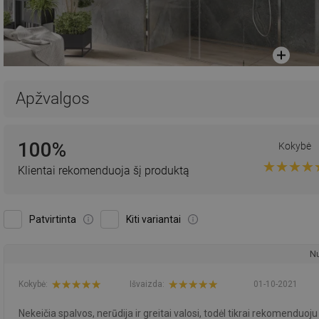
Apžvalgos
100%
Kokybė
Klientai rekomenduoja šį produktą
Patvirtinta
Kiti variantai
Nu
Kokybė:
Išvaizda:
01-10-2021
Nekeičia spalvos, nerūdija ir greitai valosi, todėl tikrai rekomenduoju