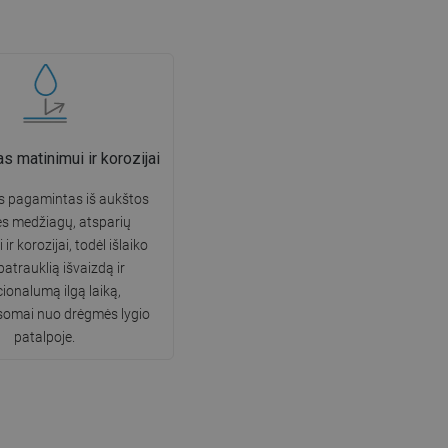
 matinimui ir korozijai
s pagamintas iš aukštos
s medžiagų, atsparių
ir korozijai, todėl išlaiko
patrauklią išvaizdą ir
ionalumą ilgą laiką,
somai nuo drėgmės lygio
patalpoje.