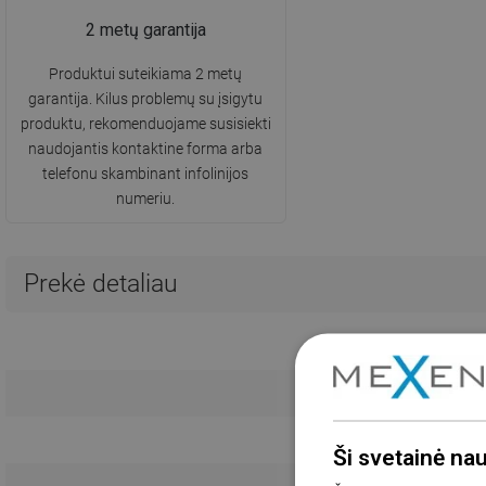
2 metų garantija
Produktui suteikiama 2 metų
garantija. Kilus problemų su įsigytu
produktu, rekomenduojame susisiekti
naudojantis kontaktine forma arba
telefonu skambinant infolinijos
numeriu.
Prekė detaliau
Ši svetainė na