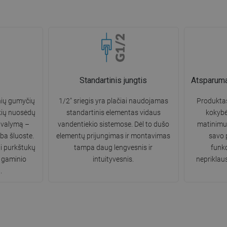
Standartinis jungtis
Atsparumas
nių gumyčių
1/2" sriegis yra plačiai naudojamas
Produkta
kių nuosėdų
standartinis elementas vidaus
kokybė
a valymą –
vandentiekio sistemose. Dėl to dušo
matinimui 
rba šluoste.
elementų prijungimas ir montavimas
savo 
i purkštukų
tampa daug lengvesnis ir
funkc
i gaminio
intuityvesnis.
nepriklau
.