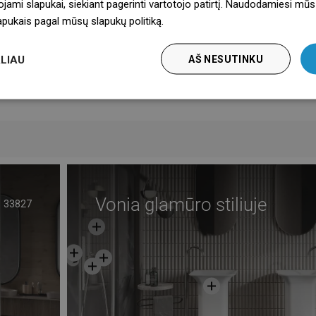
instrukcija
Atsisiųskite
ojami slapukai, siekiant pagerinti vartotojo patirtį. Naudodamiesi mūs
lapukais pagal mūsų slapukų politiką.
Dowiedz się więcej
informacija
Atsisiųskite
LIAU
AŠ NESUTINKU
jos sąlygos
Atsisiųskite
Gamintojas
Žiūrėti
Vonia glamūro stiliuje
33827