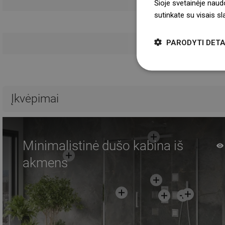
Naudojimo 
Šioje svetainėje naud
sutinkate su visais s
Saugos 
PARODYTI DETA
Garanti
Įkvėpimai
Minimalistinė dušo kabina iš
akmens