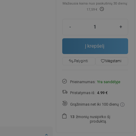
Mažiausia kaina nuo paskutinių 30 dienų:
17,59 €
-
+
Į krepšelį
favorite_border
Mėgstami
Palyginti
Prieinamumas:
Yra sandėlyje
Pristatymas iš:
4.99 €
Grąžinimas net iki 100 dienų
žmonių
nusipirko šį
1
3
produktą.