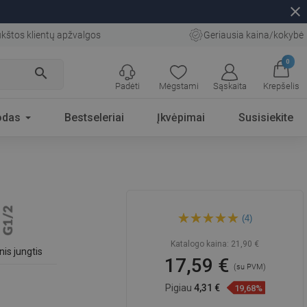
close
kštos klientų apžvalgos
Geriausia kaina/kokybė
0
search
Padėti
Mėgstami
Sąskaita
Krepšelis
odas
Bestseleriai
Įkvėpimai
Susisiekite
Mexen šoninė ant sienos
(4)
montuojama galvutė,
chromas - 79361-00
Katalogo kaina:
21,90 €
nis jungtis
17,59 €
(su PVM)
Pigiau
4,31 €
19,68%