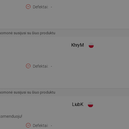
Defektai
-
omonė susijusi su šiuo produktu
KhryM
Defektai
-
omonė susijusi su šiuo produktu
LiubK
rekomenduoju!
Defektai
-