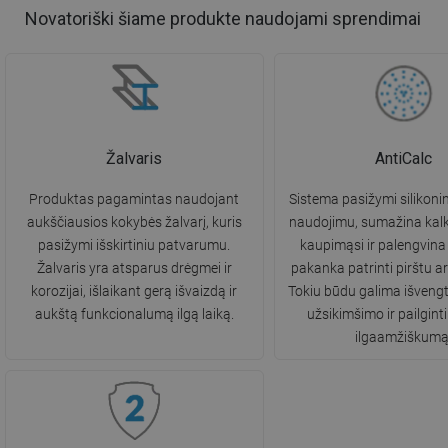
Novatoriški šiame produkte naudojami sprendimai
Žalvaris
AntiCalc
Produktas pagamintas naudojant
Sistema pasižymi silikoni
aukščiausios kokybės žalvarį, kuris
naudojimu, sumažina kal
pasižymi išskirtiniu patvarumu.
kaupimąsi ir palengvin
Žalvaris yra atsparus drėgmei ir
pakanka patrinti pirštu a
korozijai, išlaikant gerą išvaizdą ir
Tokiu būdu galima išvengt
aukštą funkcionalumą ilgą laiką.
užsikimšimo ir pailgint
ilgaamžiškumą