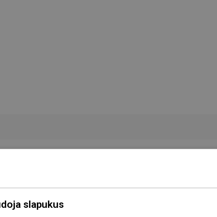
Spalva
Chromas
Forma
Apvalus
Montažas
Paviršinis
udoja slapukus