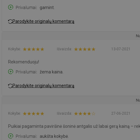
Privalumai
gamint.
Parodykite originalų komentarą
Nu
Kokybė:
Išvaizda:
13-07-2021
Rekomenduoju!
Privalumai
žema kaina.
Parodykite originalų komentarą
Nu
Kokybė:
Išvaizda:
27-06-2021
Puikiai pagaminta paviršinė šoninė antgalis už labai gerą kainą – 
Privalumai
aukšta kokybė.