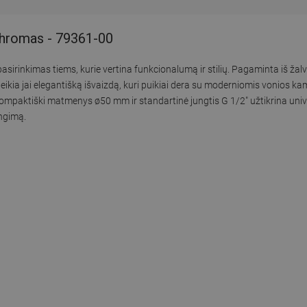
chromas - 79361-00
irinkimas tiems, kurie vertina funkcionalumą ir stilių. Pagaminta iš žal
kia jai elegantišką išvaizdą, kuri puikiai dera su moderniomis vonios kamb
 Kompaktiški matmenys ø50 mm ir standartinė jungtis G 1/2" užtikrina uni
engimą.