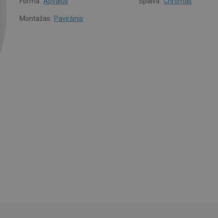
Forma:
Apvalus
Spalva:
Chromas
Montažas:
Paviršinis