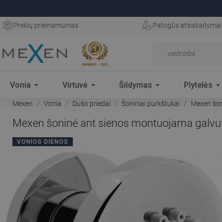
Prekių prieinamumas
Patogūs atsiskaitymai
Vonia
Virtuvė
Šildymas
Plytelės
Mexen
Vonia
Dušo priedai
Šoniniai purkštukai
Mexen šon
Mexen šoninė ant sienos montuojama galvut
VONIOS DIENOS