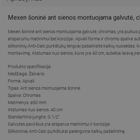
Mexen šoninė ant sienos montuojama galvutė, 
Mexen šoninė ant sienos montuojama galvutė, chromas, yra puikus pas
atsparumu matinimui bei korozijai. Apvali forma ir chromo spalva sutei
silikoninių Anti-Calc purkštukų lengvai pašalinsite kalkių nuosėdas.
montavimą. Atstumas nuo sienos, kuris yra 40 cm, suteikia laisvą įr
Produkto specifikacija:
Medžiaga: Žalvaris:
Forma: Apvali
Tipas: Ant sienos montuojama šoninė
Spalva: Chromas
Matmenys: ø50 mm
Atstumas nuo sienos: 40 cm
Standartinis jungtis: G 1/2"
Galvutės paviršius yra atsparus matinimui ir korozijai
Silikoniniai Anti-Calc purkštukai palengvina kalkių pašalinimą