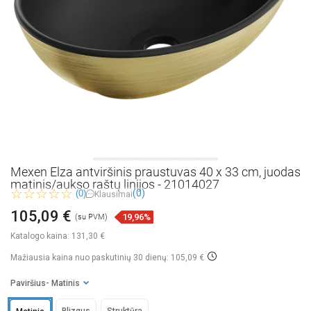
Mexen Elza antviršinis praustuvas 40 x 33 cm, juodas
matinis/aukso raštų linijos - 21014027
(0)
(0)
Klausimai
105,09 €
19,96%
(su PVM)
Katalogo kaina:
131,30 €
Mažiausia kaina nuo paskutinių 30 dienų: 105,09 €
Paviršius
- Matinis