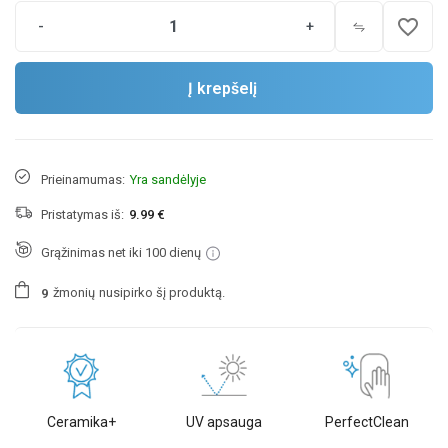
favorite_border
-
+
Į krepšelį
Prieinamumas:
Yra sandėlyje
Pristatymas iš:
9.99 €
Grąžinimas net iki 100 dienų
žmonių
nusipirko šį produktą.
9
Ceramika+
UV apsauga
PerfectClean