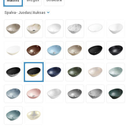
Blizgus
Struktūra
Matinis
Spalva
- Juodas/Auksas