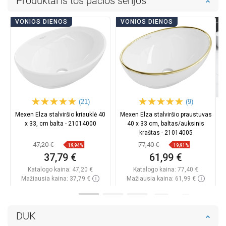
Produktai iš tos pačios serijos
VONIOS DIENOS
VONIOS DIENOS
(21)
(9)
Mexen Elza stalviršio kriauklė 40
Mexen Elza stalviršio praustuvas
x 33, cm balta - 21014000
40 x 33 cm, baltas/auksinis
kraštas - 21014005
47,20 €
77,40 €
−19,94%
−19,91%
37,79 €
61,99 €
Katalogo kaina:
47,20 €
Katalogo kaina:
77,40 €
Mažiausia kaina: 37,79 €
Mažiausia kaina: 61,99 €
Prieinamumas:
Yra sandėlyje
Prieinamumas:
Yra sandėlyje
Į krepšelį
Į krepšelį
DUK