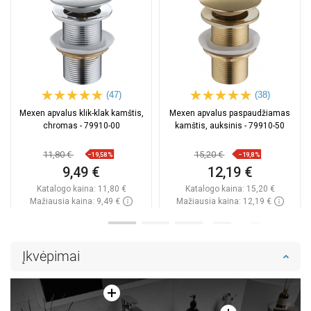
(47)
(38)
Mexen apvalus klik-klak kamštis,
Mexen apvalus paspaudžiamas
chromas - 79910-00
kamštis, auksinis - 79910-50
11,80 €
15,20 €
−19,58%
−19,8%
9,49 €
12,19 €
Katalogo kaina:
11,80 €
Katalogo kaina:
15,20 €
Mažiausia kaina: 9,49 €
Mažiausia kaina: 12,19 €
Prieinamumas:
Yra sandėlyje
Prieinamumas:
Yra sandėlyje
Į krepšelį
Į krepšelį
Įkvėpimai
Palyginti
favorite_border
Mėgstami
Palyginti
favorite_border
Mėgstami