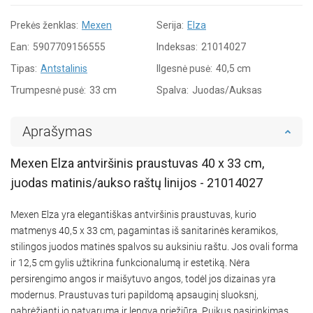
Prekės ženklas:
Mexen
Serija:
Elza
Ean:
5907709156555
Indeksas:
21014027
Tipas:
Antstalinis
Ilgesnė pusė:
40,5 cm
Trumpesnė pusė:
33 cm
Spalva:
Juodas/Auksas
Aprašymas
Mexen Elza antviršinis praustuvas 40 x 33 cm,
juodas matinis/aukso raštų linijos - 21014027
Mexen Elza yra elegantiškas antviršinis praustuvas, kurio
matmenys 40,5 x 33 cm, pagamintas iš sanitarinės keramikos,
stilingos juodos matinės spalvos su auksiniu raštu. Jos ovali forma
ir 12,5 cm gylis užtikrina funkcionalumą ir estetiką. Nėra
persirengimo angos ir maišytuvo angos, todėl jos dizainas yra
modernus. Praustuvas turi papildomą apsauginį sluoksnį,
pabrėžiantį jo patvarumą ir lengvą priežiūrą. Puikus pasirinkimas