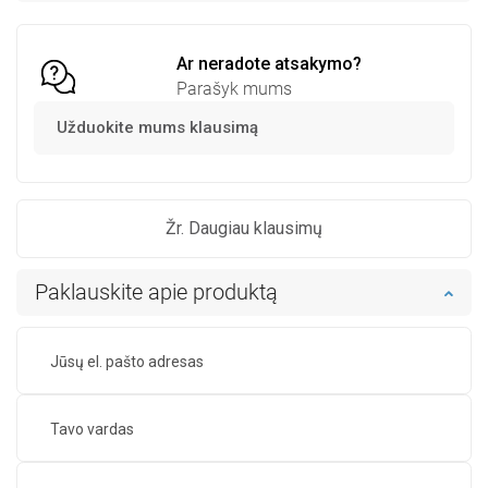
Palyginti
favorite_border
Mėgstami
Palyginti
favorite_border
Mėgstami
Ar neradote atsakymo?
Parašyk mums
Užduokite mums klausimą
Žr. Daugiau klausimų
Paklauskite apie produktą