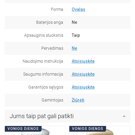
Forma
Ovalas
Baterijos anga
Ne
Apsauginis sluoksnis
Taip
Pervedimas
Ne
Naudojimo instrukcija
Atsisiųskite
Saugumo informacija
Atsisiųskite
Garantijos sąlygos
Atsisiųskite
Gamintojas
Žiūrėti
Jums taip pat gali patikti
VONIOS DIENOS
VONIOS DIENOS