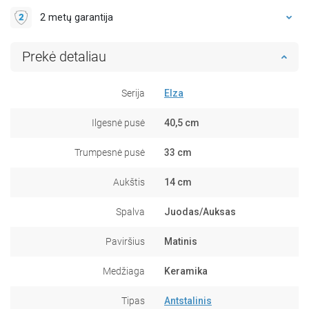
2 metų garantija
Prekė detaliau
Serija
Elza
Ilgesnė pusė
40,5 cm
Trumpesnė pusė
33 cm
Aukštis
14 cm
Spalva
Juodas/Auksas
Paviršius
Matinis
Medžiaga
Keramika
Tipas
Antstalinis