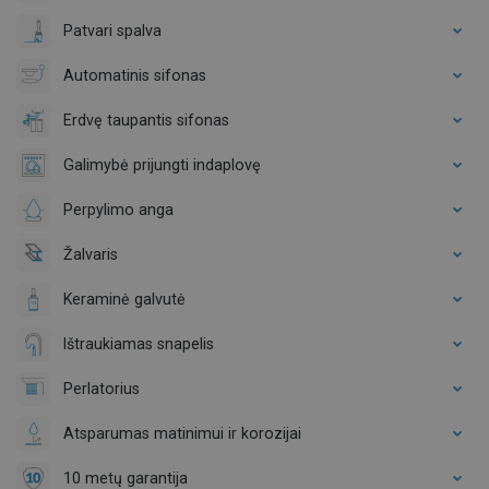
Patvari spalva
Automatinis sifonas
Erdvę taupantis sifonas
Galimybė prijungti indaplovę
Perpylimo anga
Žalvaris
Keraminė galvutė
Ištraukiamas snapelis
Perlatorius
Atsparumas matinimui ir korozijai
10 metų garantija