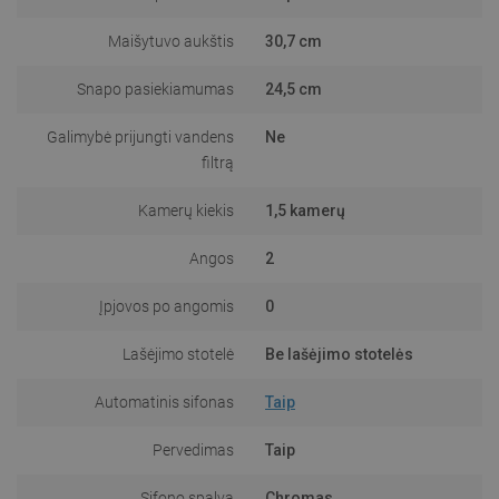
Maišytuvo aukštis
30,7 cm
Snapo pasiekiamumas
24,5 cm
Galimybė prijungti vandens
Ne
filtrą
Kamerų kiekis
1,5 kamerų
Angos
2
Įpjovos po angomis
0
Lašėjimo stotelė
Be lašėjimo stotelės
Automatinis sifonas
Taip
Pervedimas
Taip
Sifono spalva
Chromas