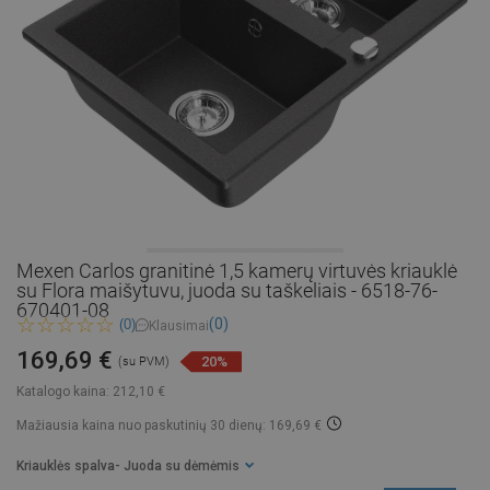
Mexen Carlos granitinė 1,5 kamerų virtuvės kriauklė
su Flora maišytuvu, juoda su taškeliais - 6518-76-
670401-08
(0)
(0)
Klausimai
169,69 €
20%
(su PVM)
Katalogo kaina:
212,10 €
Mažiausia kaina nuo paskutinių 30 dienų: 169,69 €
Kriauklės spalva
- Juoda su dėmėmis