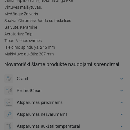
Viena papildoma išgrežiama anga ø35
Virtuvės maišytuvas:
Medžiaga: Žalvaris
Spalva: Chromas/Juoda su taškeliais
Galvutė: Keraminė
Aeratorius: Taip
Tipas: Vienos svirties
Išleidimo spindulys: 245 mm
Maišytuvo aukštis: 307 mm
Novatoriški šiame produkte naudojami sprendimai
Granit
PerfectClean
Atsparumas įbrėžimams
Atsparumas nešvarumams
Atsparumas aukštai temperatūrai