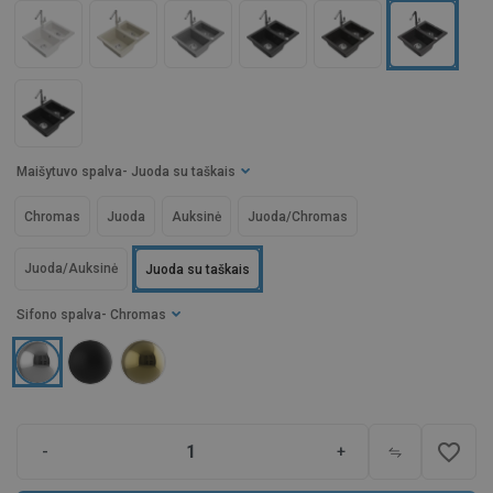
Maišytuvo spalva
- Juoda su taškais
Chromas
Juoda
Auksinė
Juoda/Chromas
Juoda/Auksinė
Juoda su taškais
Sifono spalva
- Chromas
favorite_border
-
+