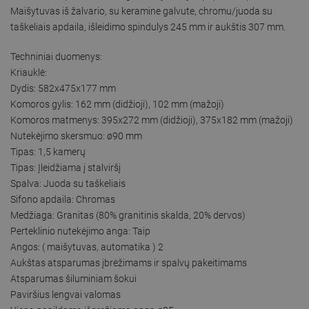
Maišytuvas iš žalvario, su keramine galvute, chromu/juoda su
taškeliais apdaila, išleidimo spindulys 245 mm ir aukštis 307 mm.
Techniniai duomenys:
Kriauklė:
Dydis: 582x475x177 mm
Komoros gylis: 162 mm (didžioji), 102 mm (mažoji)
Komoros matmenys: 395x272 mm (didžioji), 375x182 mm (mažoji)
Nutekėjimo skersmuo: ø90 mm
Tipas: 1,5 kamerų
Tipas: Įleidžiama į stalviršį
Spalva: Juoda su taškeliais
Sifono apdaila: Chromas
Medžiaga: Granitas (80% granitinis skalda, 20% dervos)
Perteklinio nutekėjimo anga: Taip
Angos: ( maišytuvas, automatika ) 2
Aukštas atsparumas įbrėžimams ir spalvų pakeitimams
Atsparumas šiluminiam šokui
Paviršius lengvai valomas