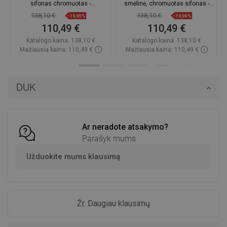
sifonas chromuotas -
smėlinė, chromuotas sifonas -
6518581500-20
6518581500-69
138,10 €
138,10 €
−19,99%
−19,99%
110,49 €
110,49 €
Katalogo kaina:
138,10 €
Katalogo kaina:
138,10 €
Mažiausia kaina: 110,49 €
Mažiausia kaina: 110,49 €
Prieinamumas:
Yra sandėlyje
Prieinamumas:
Yra sandėlyje
Į krepšelį
Į krepšelį
DUK
Palyginti
favorite_border
Mėgstami
Palyginti
favorite_border
Mėgstami
Ar neradote atsakymo?
Parašyk mums
Užduokite mums klausimą
Žr. Daugiau klausimų