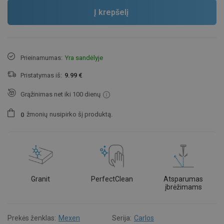
Į krepšelį
Prieinamumas:
Yra sandėlyje
Pristatymas iš:
9.99 €
Grąžinimas net iki 100 dienų
žmonių
nusipirko šį produktą.
0
Granit
PerfectClean
Atsparumas
įbrėžimams
Prekės ženklas:
Mexen
Serija:
Carlos