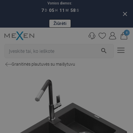
Vonios dienos:
7
05
11
57
D
H
M
S
close
Žiūrėti
0
search
Granitinės plautuvės su maišytuvu