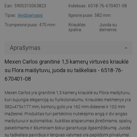
Ean:
5905315063823
Indeksas:
6518-76-670401-08
Tipas:
Įleidžiamasis
Ilgesnė pusė:
582 mm
Trumpesnė pusė:
475 mm
Kriauklės
Juoda su
spalva:
dėmėmis
Aprašymas
Mexen Carlos granitinė 1,5 kamerų virtuvės kriauklė
su Flora maišytuvu, juoda su taškeliais - 6518-76-
670401-08
Mexen Carlos yra granitinė 1,5 kamerų kriauklė su Flora maišytuvu,
kuri sujungia eleganciją su funkcionalumu. Kriauklės matmenys yra
582x475x177 mm, komorų gylis yra 162 mm didesnei ir 102 mm
mažesnei. Produktas turi perteklinio nutekėjimo angą ir dvi angas
maišytuvui ir automatikai. Aukštas atsparumas įbrėžimams, spalvų
pakeitimams ir šiluminiam šokui garantuoja ilgaamžiškumą. Juoda
su taškeliais paviršius ir lengvas valymas yra papildomi privalumai.