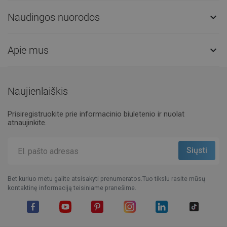
Naudingos nuorodos

Apie mus

Naujienlaiškis
Prisiregistruokite prie informacinio biuletenio ir nuolat
atnaujinkite.
Bet kuriuo metu galite atsisakyti prenumeratos.Tuo tikslu rasite mūsų
kontaktinę informaciją teisiniame pranešime.
Facebook
YouTube
Pinterest
Instagram
LinkedIn
TikTok