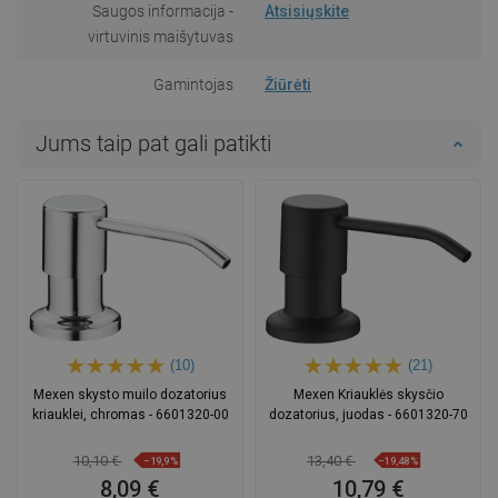
Saugos informacija -
Atsisiųskite
virtuvinis maišytuvas
Gamintojas
Žiūrėti
Jums taip pat gali patikti
(10)
(21)
Mexen skysto muilo dozatorius
Mexen Kriauklės skysčio
kriauklei, chromas - 6601320-00
dozatorius, juodas - 6601320-70
10,10 €
13,40 €
−19,9%
−19,48%
8,09 €
10,79 €