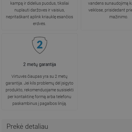
kampą ir didelius puodus, tiksliai
vandens sunaudojimą k
nuplauti daržoves ir vaisius,
veiklose, prisidedant pri
nepritaškant aplink kriauklę esančios
mažinimo.
erdvės.
2 metų garantija
Virtuvės čiaupas yra su 2 metų
garantija. Jei kils problemų dėl įsigyto
produkto, rekomenduojame susisiekti
per kontaktinę formą arba telefonu
paskambinus į pagalbos liniją.
Prekė detaliau