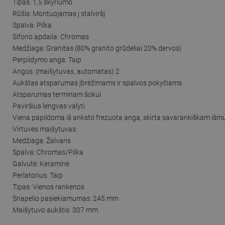
Tipas: 1,5 skyriumo
Rūšis: Montuojamas į stalviršį
Spalva: Pilka
Sifono apdaila: Chromas
Medžiaga: Granitas (80% granito grūdeliai 20% dervos)
Perpildymo anga: Taip
Angos: (maišytuvas, automatas) 2
Aukštas atsparumas įbrėžimams ir spalvos pokyčiams
Atsparumas terminam šokui
Paviršius lengvas valyti
Viena papildoma iš anksto frezuota anga, skirta savarankiškam išm
Virtuvės maišytuvas:
Medžiaga: Žalvaris
Spalva: Chromas/Pilka
Galvutė: Keraminė
Perlatorius: Taip
Tipas: Vienos rankenos
Snapelio pasiekiamumas: 245 mm
Maišytuvo aukštis: 307 mm