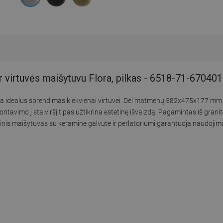
ir virtuvės maišytuvu Flora, pilkas - 6518-71-67040
yra idealus sprendimas kiekvienai virtuvei. Dėl matmenų 582x475x177 mm 
tavimo į stalviršį tipas užtikrina estetinę išvaizdą. Pagamintas iš granito
nis maišytuvas su keramine galvute ir perlatoriumi garantuoja naudojimo