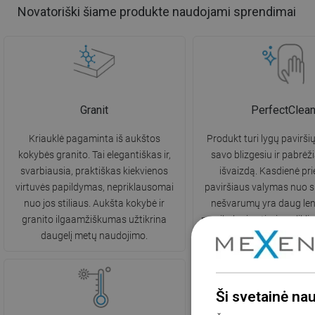
Novatoriški šiame produkte naudojami sprendimai
Granit
PerfectClea
Kriauklė pagaminta iš aukštos
Produkt turi lygų paviršių
kokybės granito. Tai elegantiškas ir,
savo blizgesiu ir pabrėži
svarbiausia, praktiškas kiekvienos
išvaizdą. Kasdienė prie
virtuvės papildymas, nepriklausomai
paviršiaus valymas nuo s
nuo jos stiliaus. Aukšta kokybė ir
nešvarumų yra daug len
granito ilgaamžiškumas užtikrina
nereikalauja stiprių valikl
daugelį metų naudojimo.
Ši svetainė na