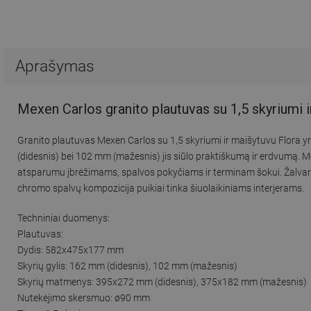
Aprašymas
Mexen Carlos granito plautuvas su 1,5 skyriumi 
Granito plautuvas Mexen Carlos su 1,5 skyriumi ir maišytuvu Flora 
(didesnis) bei 102 mm (mažesnis) jis siūlo praktiškumą ir erdvumą. Mon
atsparumu įbrėžimams, spalvos pokyčiams ir terminam šokui. Žalvari
chromo spalvų kompozicija puikiai tinka šiuolaikiniams interjerams.
Techniniai duomenys:
Plautuvas:
Dydis: 582x475x177 mm
Skyrių gylis: 162 mm (didesnis), 102 mm (mažesnis)
Skyrių matmenys: 395x272 mm (didesnis), 375x182 mm (mažesnis)
Nutekėjimo skersmuo: ø90 mm