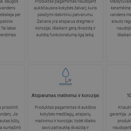
ma "saugos
Produktas pagamintas naudojant
Maišytuvas 
a vandens
aukščiausios kokybės žalvarį, kuris
keramikinę 
išsilieja per
pasižymi išskirtiniu patvarumu.
vandens mai
apatinis
Žalvaris yra atsparus drėgmei ir
srauto reg
Tai labai
korozijai, išlaikant gerą išvaizdą ir
naudoji
rendimas.
aukštą funkcionalumą ilgą laiką.
išlaika
Atsparumas matinimui ir korozijai
10
 prisotinti
Produktas pagamintas iš aukštos
Kriauk
andenį. Jis
kokybės medžiagų, atsparių
garantija. J
rautas būtų
matinimui ir korozijai, todėl išlaiko
produkt
žia sumažinti
savo patrauklią išvaizdą ir
naudojant