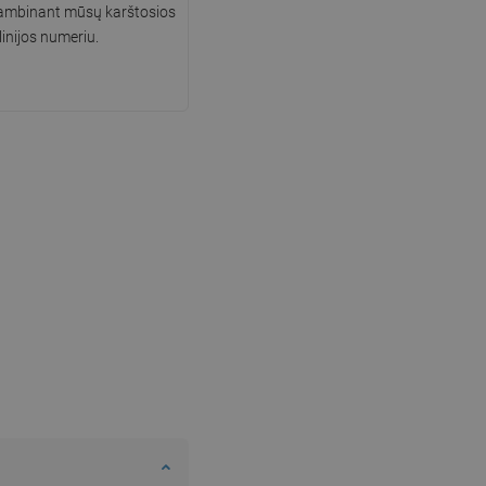
kambinant mūsų karštosios
linijos numeriu.