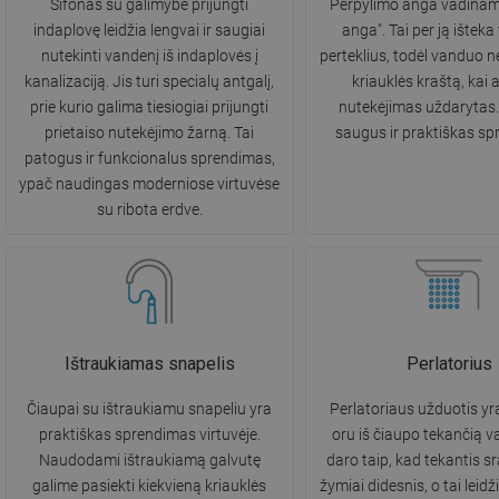
Sifonas su galimybe prijungti
Perpylimo anga vadina
indaplovę leidžia lengvai ir saugiai
anga". Tai per ją ištek
nutekinti vandenį iš indaplovės į
perteklius, todėl vanduo ne
kanalizaciją. Jis turi specialų antgalį,
kriauklės kraštą, kai 
prie kurio galima tiesiogiai prijungti
nutekėjimas uždarytas. 
prietaiso nutekėjimo žarną. Tai
saugus ir praktiškas sp
patogus ir funkcionalus sprendimas,
ypač naudingas moderniose virtuvėse
su ribota erdve.
Ištraukiamas snapelis
Perlatorius
Čiaupai su ištraukiamu snapeliu yra
Perlatoriaus užduotis yra
praktiškas sprendimas virtuvėje.
oru iš čiaupo tekančią v
Naudodami ištraukiamą galvutę
daro taip, kad tekantis s
galime pasiekti kiekvieną kriauklės
žymiai didesnis, o tai leid