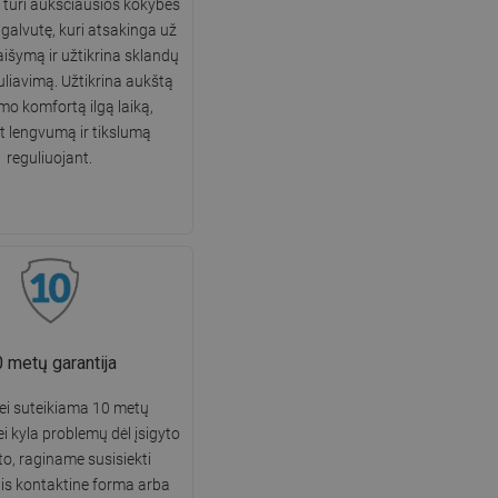
turi aukščiausios kokybės
DANISH
galvutę, kuri atsakinga už
šymą ir užtikrina sklandų
SWEDISH
uliavimą. Užtikrina aukštą
FINNISH
mo komfortą ilgą laiką,
nt lengvumą ir tikslumą
PORTUGUESE
reguliuojant.
CROATIAN
GREEK
SLOVENIAN
 metų garantija
lei suteikiama 10 metų
ei kyla problemų dėl įsigyto
o, raginame susisiekti
is kontaktine forma arba