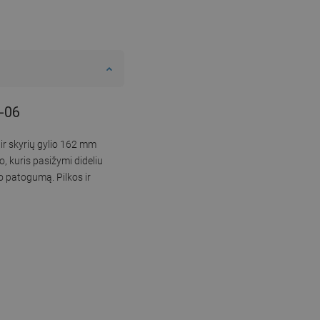
1-06
ir skyrių gylio 162 mm
, kuris pasižymi dideliu
 patogumą. Pilkos ir