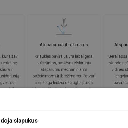
n
Atsparumas įbrėžimams
Atspa
, kuris žavi
Kriauklės paviršius yra labai gerai
Gerai apsa
a estetinę
sukietintas, pasižymi išskirtiniu
stabdo neš
žiūra ir
atsparumu mechaniniams
vidines s
usidariusių
pažeidimams ir įbrėžimams. Patvari
lengviau
gvesnis ir
medžiaga leidžia džiaugtis puikia
paviršiu
ių naudojimo.
kriauklės išvaizda daugelį naudojimo
metų.
udoja slapukus