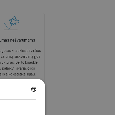
rumas nešvarumams
ugotas kriauklės paviršius
varumų įsiskverbimą į jos
truktūras. Dėl to kriauklę
 palaikyti švarią, o jos
s išlaiko estetiką ilgiau.
POLISH
CZECH
GERMAN