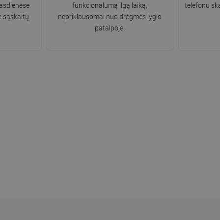
asdienėse
funkcionalumą ilgą laiką,
telefonu s
e sąskaitų
nepriklausomai nuo drėgmės lygio
patalpoje.