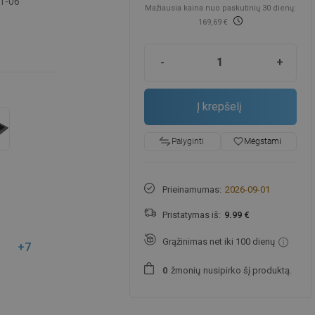
1-06
Mažiausia kaina nuo paskutinių 30 dienų:
169,69 €
-
+
Į krepšelį
favorite_border
Mėgstami
Palyginti
Prieinamumas:
2026-09-01
Pristatymas iš:
9.99 €
Grąžinimas net iki 100 dienų
+7
žmonių
nusipirko šį produktą.
0