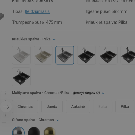
Ean:
5905315063618
Indeksas:
6518-71-67040
Tipas:
Įleidžiamasis
Ilgesnė pusė:
582 mm
Trumpesnė pusė:
475 mm
Kriauklės spalva:
Pilka
Kriauklės spalva
- Pilka
Maišytuvo spalva
- Chromas/Pilka
- (
parodyk daugiau
+7
)
Chromas
Juoda
Auksinė
Balta
Pilka
Sifono spalva
- Chromas