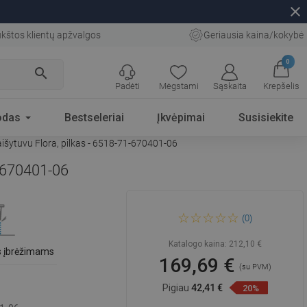
close
kštos klientų apžvalgos
Geriausia kaina/kokybė
0
search
Padėti
Mėgstami
Sąskaita
Krepšelis
odas
Bestseleriai
Įkvėpimai
Susisiekite
aišytuvu Flora, pilkas - 6518-71-670401-06
1-670401-06
Mexen Carlos granito
(0)
plautuvas su 1,5 skyriumi ir
virtuvės maišytuvu Flora,
pilkas - 6518-71-670401-06
Katalogo kaina:
212,10 €
 įbrėžimams
169,69 €
(su PVM)
Pigiau
42,41 €
20%