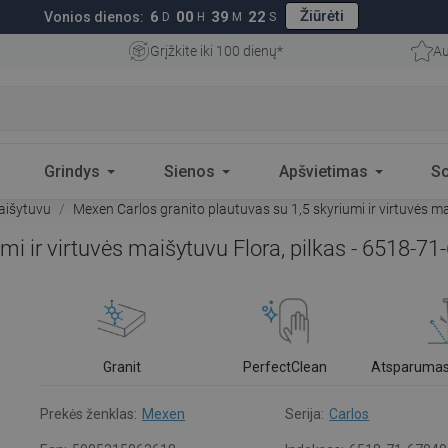
Žiūrėti
6
00
39
21
Vonios dienos:
D
H
M
S
Grįžkite iki 100 dienų*
Au
Grindys
Sienos
Apšvietimas
S
aišytuvu
Mexen Carlos granito plautuvas su 1,5 skyriumi ir virtuvės m
mi ir virtuvės maišytuvu Flora, pilkas - 6518-7
Granit
PerfectClean
Atsparumas
Prekės ženklas:
Mexen
Serija:
Carlos