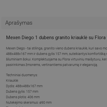
Aprašymas
Mexen Diego 1 dubens granito kriauklė su Flora 
Mexen Diego - tai stilinga, granito vieno dubens kriauklė, kuri savo
488x488x167 mm ir dubens gylis 157 mm, suteikiantys komfortišką na
šiluminiam šokui. Komplektuojama su Flora virtuviniu maišytuvu, ker
pasirinkimas žmonėms, vertinantiems patvarumą ir eleganciją.
Techniniai duomenys:
Kriauklė:
Dydis: 488x488x167 mm
Dubens gylis: 157 mm
Dubens plotis: 406 mm
Nutekėjimo skersmuo: ø90 mm