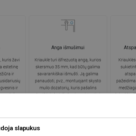
n
Anga išmušimui
Atsp
, kuris žavi
Kriauklė turi išfrezuotą angą, kurios
Kriauklės
a estetinę
skersmuo 35 mm, kad būtų galima
sukietin
žiūra ir
savarankiškai išmušti. Ją galima
atsp
usidariusių
panaudoti, pvz., montuojant skysto
pažeidimam
gvesnis ir
muilo dozatorių, kuris pašalins
medžiaga 
ių naudojimo.
plastikinių butelių buvimą virtuvėje ir
kriauklės 
suteiks jai elegantišką apdailą.
udoja slapukus