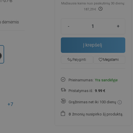
1-07-B
Mažiausia kaina nuo paskutinių 30 dienų:
187,29 €
u dėmėmis
-
+
Į krepšelį
favorite_border
Mėgstami
Palyginti
Prieinamumas:
Yra sandėlyje
Pristatymas iš:
9.99 €
Grąžinimas net iki 100 dienų
+7
žmonių
nusipirko šį produktą.
0