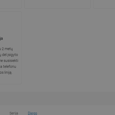
ja
u 2 metų
ų dėl įsigyto
 susisiekti
a telefonu
 liniją.
Serija
Diego