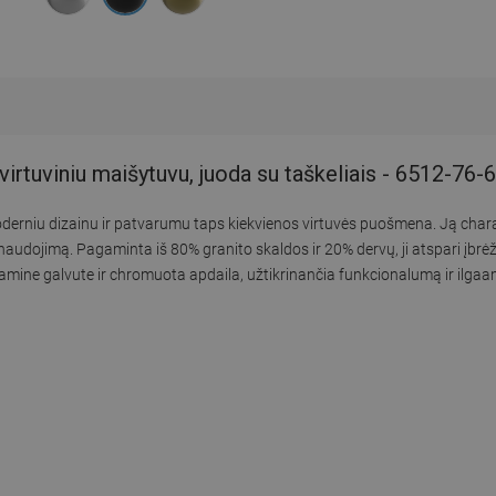
virtuviniu maišytuvu, juoda su taškeliais - 6512-76
 moderniu dizainu ir patvarumu taps kiekvienos virtuvės puošmena. Ją char
udojimą. Pagaminta iš 80% granito skaldos ir 20% dervų, ji atspari įbr
amine galvute ir chromuota apdaila, užtikrinančia funkcionalumą ir ilga