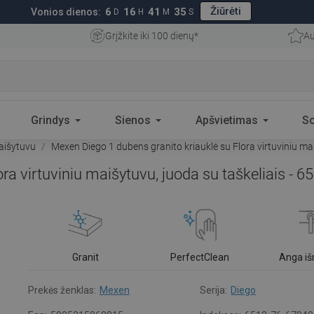
Žiūrėti
6
16
41
34
Vonios dienos:
D
H
M
S
Grįžkite iki 100 dienų*
Au
Grindys
Sienos
Apšvietimas
S
aišytuvu
Mexen Diego 1 dubens granito kriauklė su Flora virtuviniu ma
ra virtuviniu maišytuvu, juoda su taškeliais - 
Granit
PerfectClean
Anga i
Prekės ženklas:
Mexen
Serija:
Diego