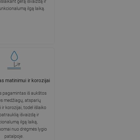
 išlaikant gerą išvaizdą ir
DANISH
unkcionalumą ilgą laiką.
SWEDISH
FINNISH
PORTUGUESE
CROATIAN
GREEK
SLOVENIAN
 matinimui ir korozijai
s pagamintas iš aukštos
s medžiagų, atsparių
ir korozijai, todėl išlaiko
patrauklią išvaizdą ir
ionalumą ilgą laiką,
somai nuo drėgmės lygio
patalpoje.