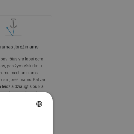
arumas įbrėžimams
 paviršius yra labai gerai
tas, pasižymi išskirtiniu
arumu mechaniniams
s ir įbrėžimams. Patvari
leidžia džiaugtis puikia
išvaizda daugelį naudojimo
metų.
POLISH
CZECH
GERMAN