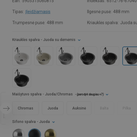
Ean:
5905315060815
Indeksas:
6512-76-67040
Tipas:
Įleidžiamasis
Ilgesnė pusė:
488 mm
Trumpesnė pusė:
488 mm
Kriauklės spalva:
Juoda s
Kriauklės spalva
- Juoda su dėmėmis
Maišytuvo spalva
- Juoda/Chromas
- (
parodyk daugiau
+7
)
Chromas
Juoda
Auksinė
Balta
Pilka
Sifono spalva
- Juoda