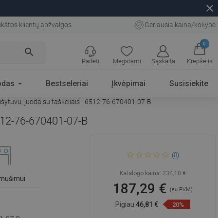
close
kštos klientų apžvalgos
Geriausia kaina/kokybė
0
search
Padėti
Mėgstami
Sąskaita
Krepšelis
odas
Bestseleriai
Įkvėpimai
Susisiekite
išytuvu, juoda su taškeliais - 6512-76-670401-07-B
6512-76-670401-07-B
Mexen Diego 1 dubens
(0)
granito kriauklė su Flora
virtuviniu maišytuvu, juoda su
taškeliais - 6512-76-670401-
Katalogo kaina:
234,10 €
07-B
šmušimui
187,29 €
(su PVM)
Pigiau
46,81 €
20%