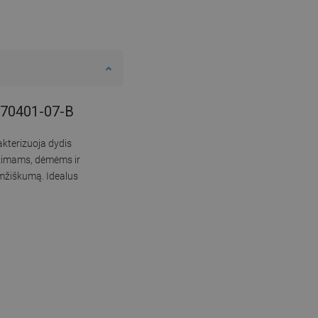
-670401-07-B
akterizuoja dydis
ėžimams, dėmėms ir
amžiškumą. Idealus