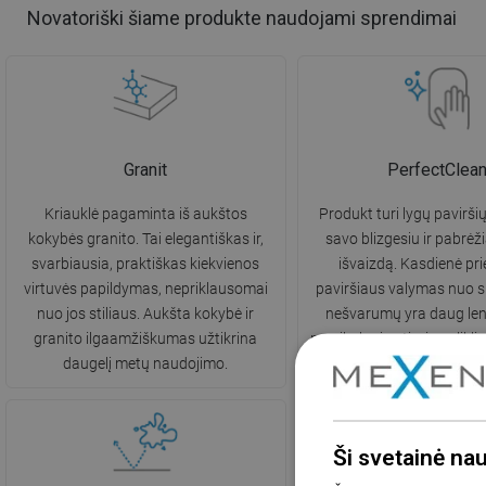
Novatoriški šiame produkte naudojami sprendimai
Granit
PerfectClea
Kriauklė pagaminta iš aukštos
Produkt turi lygų paviršių
kokybės granito. Tai elegantiškas ir,
savo blizgesiu ir pabrėži
svarbiausia, praktiškas kiekvienos
išvaizdą. Kasdienė prie
virtuvės papildymas, nepriklausomai
paviršiaus valymas nuo s
nuo jos stiliaus. Aukšta kokybė ir
nešvarumų yra daug len
granito ilgaamžiškumas užtikrina
nereikalauja stiprių valikl
daugelį metų naudojimo.
Ši svetainė na