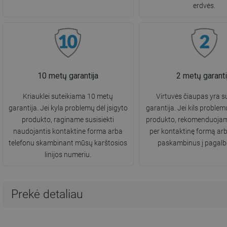
erdvės.
10 metų garantija
2 metų garanti
Kriauklei suteikiama 10 metų
Virtuvės čiaupas yra s
garantija. Jei kyla problemų dėl įsigyto
garantija. Jei kils problem
produkto, raginame susisiekti
produkto, rekomenduojame
naudojantis kontaktine forma arba
per kontaktinę formą arb
telefonu skambinant mūsų karštosios
paskambinus į pagalbos
linijos numeriu.
Prekė detaliau