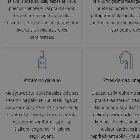
laisvai sudėti šiukšlių dėžes ar kitus
prie kurio galima tiesiogi
priedus spintelėje. Tai praktiškas ir
prietaiso nutekėjimo ž
modernus sprendimas, idealus
patogus ir funkcionalus 
mažoms virtuvėms ar interjerams, kur
ypač naudingas modernios
svarbus kiekvienas erdvės
su ribota erdve
centimetras.
Keraminė galvutė
Ištraukiamas sna
Maišytuvas turi aukščiausios kokybės
Čiaupai su ištraukiamu s
keramikinę galvutę, kuri atsakinga už
praktiškas sprendimas v
vandens maišymą ir užtikrina sklandų
Naudodami ištraukiamą
srauto reguliavimą. Užtikrina aukštą
galime pasiekti kiekvien
naudojimo komfortą ilgą laiką,
kampą ir didelius puodus
išlaikant lengvumą ir tikslumą
nuplauti daržoves ir v
reguliuojant.
nepritaškant aplink kriau