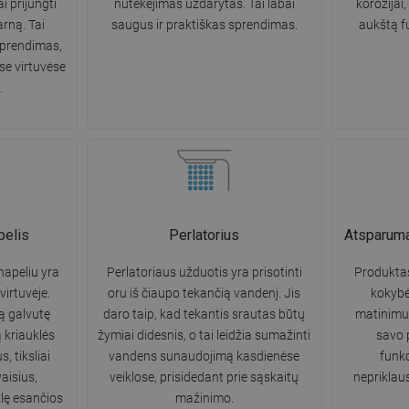
ai prijungti
nutekėjimas uždarytas. Tai labai
korozijai,
arną. Tai
saugus ir praktiškas sprendimas.
aukštą f
sprendimas,
e virtuvėse
.
pelis
Perlatorius
Atsparumas
napeliu yra
Perlatoriaus užduotis yra prisotinti
Produkta
irtuvėje.
oru iš čiaupo tekančią vandenį. Jis
kokybė
 galvutę
daro taip, kad tekantis srautas būtų
matinimui 
ą kriauklės
žymiai didesnis, o tai leidžia sumažinti
savo 
, tiksliai
vandens sunaudojimą kasdienėse
funkc
aisius,
veiklose, prisidedant prie sąskaitų
nepriklau
klę esančios
mažinimo.