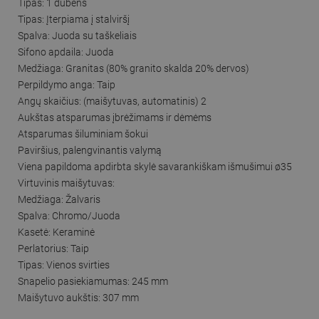
Tipas: 1 dubens
Tipas: Įterpiama į stalviršį
Spalva: Juoda su taškeliais
Sifono apdaila: Juoda
Medžiaga: Granitas (80% granito skalda 20% dervos)
Perpildymo anga: Taip
Angų skaičius: (maišytuvas, automatinis) 2
Aukštas atsparumas įbrėžimams ir dėmėms
Atsparumas šiluminiam šokui
Paviršius, palengvinantis valymą
Viena papildoma apdirbta skylė savarankiškam išmušimui ø35
Virtuvinis maišytuvas:
Medžiaga: Žalvaris
Spalva: Chromo/Juoda
Kasetė: Keraminė
Perlatorius: Taip
Tipas: Vienos svirties
Snapelio pasiekiamumas: 245 mm
Maišytuvo aukštis: 307 mm