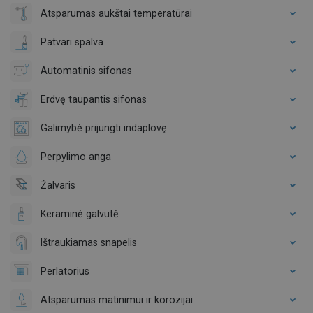
Atsparumas aukštai temperatūrai
Patvari spalva
Automatinis sifonas
Erdvę taupantis sifonas
Galimybė prijungti indaplovę
Perpylimo anga
Žalvaris
Keraminė galvutė
Ištraukiamas snapelis
Perlatorius
Atsparumas matinimui ir korozijai