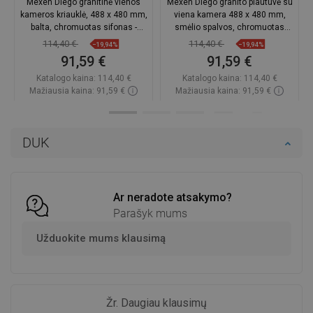
Mexen Diego granitinė vienos
Mexen Diego granito plautuvė su
kameros kriauklė, 488 x 480 mm,
viena kamera 488 x 480 mm,
balta, chromuotas sifonas -
smėlio spalvos, chromuotas
6512481000-20
sifonas - 6512481000-69
114,40 €
114,40 €
−19,94%
−19,94%
91,59 €
91,59 €
Katalogo kaina:
114,40 €
Katalogo kaina:
114,40 €
Mažiausia kaina: 91,59 €
Mažiausia kaina: 91,59 €
Prieinamumas:
Yra sandėlyje
Prieinamumas:
Yra sandėlyje
Į krepšelį
Į krepšelį
DUK
Palyginti
favorite_border
Mėgstami
Palyginti
favorite_border
Mėgstami
Ar neradote atsakymo?
Parašyk mums
Užduokite mums klausimą
Žr. Daugiau klausimų