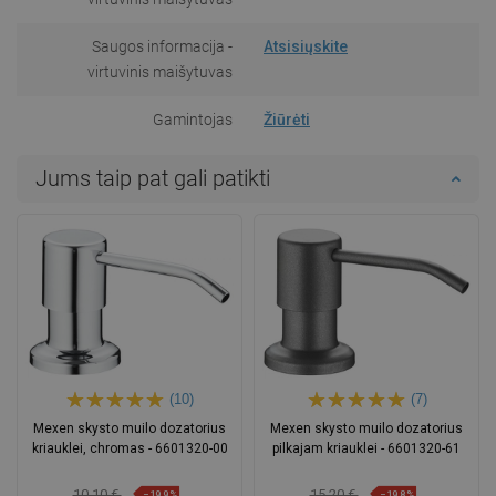
Saugos informacija -
Atsisiųskite
virtuvinis maišytuvas
Gamintojas
Žiūrėti
Jums taip pat gali patikti
(10)
(7)
Mexen skysto muilo dozatorius
Mexen skysto muilo dozatorius
kriauklei, chromas - 6601320-00
pilkajam kriauklei - 6601320-61
10,10 €
15,20 €
−19,9%
−19,8%