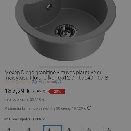
Mexen Diego granitinė virtuvės plautuvė su
maišytuvu Flora, pilka - 6512-71-670401-07-B
(0)
(0)
Klausimai
187,29 €
20%
(su PVM)
Katalogo kaina:
234,10 €
Mažiausia kaina nuo paskutinių 30 dienų: 187,29 €
Kriauklės spalva
- Pilka