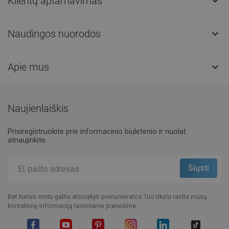
Klientų aptarnavimas

Naudingos nuorodos

Apie mus

Naujienlaiškis
Prisiregistruokite prie informacinio biuletenio ir nuolat
atnaujinkite.
Bet kuriuo metu galite atsisakyti prenumeratos.Tuo tikslu rasite mūsų
kontaktinę informaciją teisiniame pranešime.