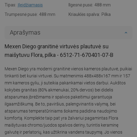
Tipas:
Įleidžiamasis
Ilgesnė pusė:
488 mm
Trumpesnė pusė:
488 mm
Kriauklės spalva:
Pilka
Aprašymas
Mexen Diego granitinė virtuvės plautuvė su
maišytuvu Flora, pilka - 6512-71-670401-07-B
Mexen Diego yra moderni granitinė vienos kameros plautuvė, puikiai
tinkanti bet kuriai virtuvei. Su matmenimis 488x488x167 mm ir 157
mm kameros gyliu, ji suteikia pakankamai vietos darbui. Aukštos
kokybės granitas (80% akmenukai, 20% dervos) bei didelis
atsparumas įbrėžimams ir spalvos pakeitimui garantuoja
ilgaamžiškumą. Be to, paviršius, palengvinantis valymą, bei
atsparumas temperatūriniams šokams padidina naudojimo
komfortą. Komplekte taip pat yra žalvariui pagamintas Flora
maišytuvas chromo/juodos spalvos deriny, turintis keraminę
galvutę ir perlatorių, kas užtikrina vandens taupymą. Jo vienos