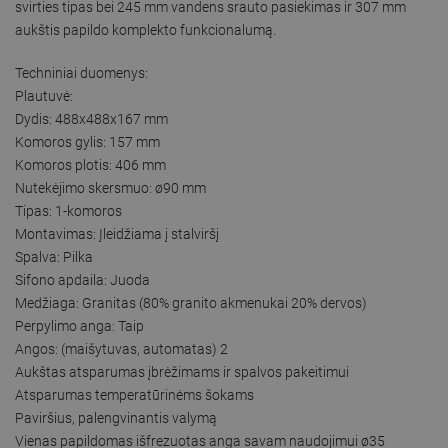
svirties tipas bei 245 mm vandens srauto pasiekimas ir 307 mm
aukštis papildo komplekto funkcionalumą.
Techniniai duomenys:
Plautuvė:
Dydis: 488x488x167 mm
Komoros gylis: 157 mm
Komoros plotis: 406 mm
Nutekėjimo skersmuo: ø90 mm
Tipas: 1-komoros
Montavimas: Įleidžiama į stalviršį
Spalva: Pilka
Sifono apdaila: Juoda
Medžiaga: Granitas (80% granito akmenukai 20% dervos)
Perpylimo anga: Taip
Angos: (maišytuvas, automatas) 2
Aukštas atsparumas įbrėžimams ir spalvos pakeitimui
Atsparumas temperatūrinėms šokams
Paviršius, palengvinantis valymą
Vienas papildomas išfrezuotas anga savam naudojimui ø35