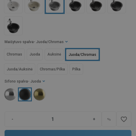
Maišytuvo spalva
- Juoda/Chromas
Chromas
Juoda
Auksinė
Juoda/Chromas
Juoda/Auksinė
Chromas/Pilka
Pilka
Sifono spalva
- Juoda
favorite_border
-
+