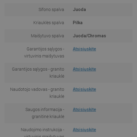
Sifono spalva
Juoda
Kriauklės spalva
Pilka
Maišytuvo spalva
Juoda/Chromas
Garantijos sąlygos -
Atsisiųskite
virtuvinis maišytuvas
Garantijos sąlygos - granito
Atsisiųskite
kriauklė
Naudotojo vadovas - granito
Atsisiųskite
kriauklė
Saugos informacija -
Atsisiųskite
granitinė kriauklė
Naudojimo instrukcija -
Atsisiųskite
virtuvinis maišytuvas