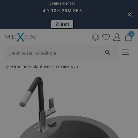
Vonios dienos:
4
13
28
34
D
H
M
S
close
Žiūrėti
0
search
Granitinės plautuvės su maišytuvu