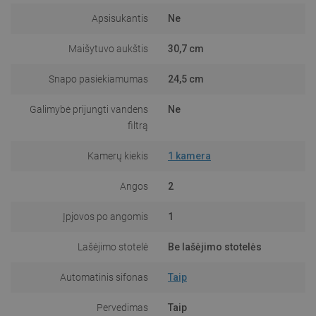
Apsisukantis
Ne
Maišytuvo aukštis
30,7 cm
Snapo pasiekiamumas
24,5 cm
Galimybė prijungti vandens
Ne
filtrą
Kamerų kiekis
1 kamera
Angos
2
Įpjovos po angomis
1
Lašėjimo stotelė
Be lašėjimo stotelės
Automatinis sifonas
Taip
Pervedimas
Taip