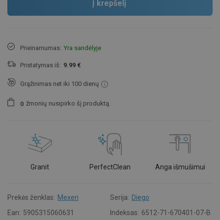
Į krepšelį
Prieinamumas:
Yra sandėlyje
Pristatymas iš:
9.99 €
Grąžinimas net iki 100 dienų
žmonių
nusipirko šį produktą.
0
Granit
PerfectClean
Anga išmušimui
Prekės ženklas:
Mexen
Serija:
Diego
Ean:
5905315060631
Indeksas:
6512-71-670401-07-B