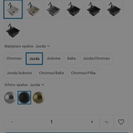
Maišytuvo spalva
- Juoda
Chromas
Auksinė
Balta
Juoda/Chromas
Juoda
Juoda/Auksinė
Chromas/Balta
Chromas/Pilka
Sifono spalva
- Juoda
favorite_border
-
+