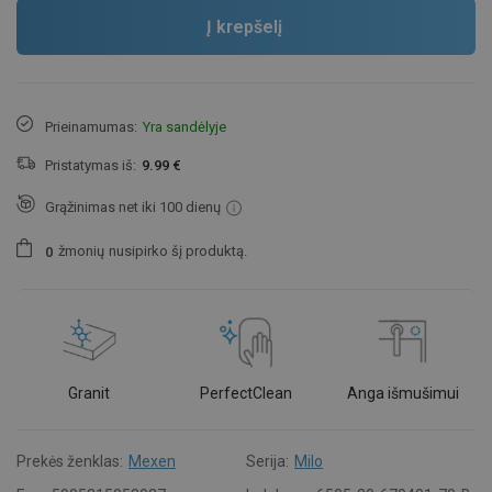
Į krepšelį
Prieinamumas:
Yra sandėlyje
Pristatymas iš:
9.99 €
Grąžinimas net iki 100 dienų
žmonių
nusipirko šį produktą.
0
Granit
PerfectClean
Anga išmušimui
Prekės ženklas:
Mexen
Serija:
Milo