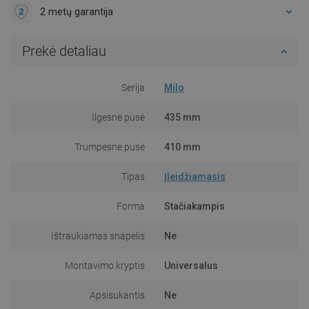
2 metų garantija
Prekė detaliau
Serija
Milo
Ilgesnė pusė
435 mm
Trumpesnė pusė
410 mm
Tipas
Įleidžiamasis
Forma
Stačiakampis
Ištraukiamas snapelis
Ne
Montavimo kryptis
Universalus
Apsisukantis
Ne