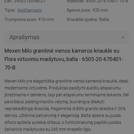
Ean:
5905315058027
Indeksas:
6505-20-670401-70-B
Tipas:
Įleidžiamasis
Ilgesnė pusė:
435 mm
Trumpesnė pusė:
410 mm
Kriauklės spalva:
Balta
Aprašymas
Mexen Milo granitinė vienos kameros kriauklė su
Flora virtuviniu maišytuvu, balta - 6505-20-670401-
70-B
Mexen Milo yra elegantiška granitinė vienos kameros kriauklė, ideali
modernioms virtuvėms. Produktas pasižymi aukštu atsparumu
įbrėžimams ir dėmėms, taip pat atsparumu terminiams šokams. Dėl
paviršiaus, palengvinančio valymą, bus lengva išlaikyti
nepriekaištingą išvaizdą. Pagaminta iš 80% granito skaldos ir 20%
dervos, užtikrina patvarumą ir eleganciją. Balta spalva su juoda
sifono apdaila suteikia stiliaus, o funkcionalumą papildo juodas
žalvarinis maišytuvas su 245 mm snapelio ilgiu.