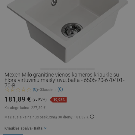
Mexen Milo granitinė vienos kameros kriauklė su
Flora virtuviniu maišytuvu, balta - 6505-20-670401-
70-B
(0)
(0)
Klausimai
181,89 €
19,98%
(su PVM)
Katalogo kaina:
227,30 €
Mažiausia kaina nuo paskutinių 30 dienų: 181,89 €
Kriauklės spalva
- Balta