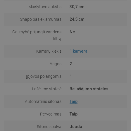
Maišytuvo aukštis
30,7 cm
Snapo pasiekiamumas
24,5 cm
Galimybė prijungti vandens
Ne
filtrą
Kamerų kiekis
1 kamera
Angos
2
Įpjovos po angomis
1
Lašėjimo stotelė
Be lašėjimo stotelės
Automatinis sifonas
Taip
Pervedimas
Taip
Sifono spalva
Juoda