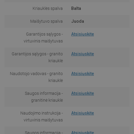
Kriauklės spalva
Balta
Maišytuvo spalva
Juoda
Garantijos sąlygos -
Atsisiųskite
virtuvinis maišytuvas
Garantijos sąlygos - granito
Atsisiųskite
kriauklė
Naudotojo vadovas - granito
Atsisiųskite
kriauklė
Saugos informacija -
Atsisiųskite
granitinė kriauklė
Naudojimo instrukcija -
Atsisiųskite
virtuvinis maišytuvas
Saugos informacija -
Atsisiųskite