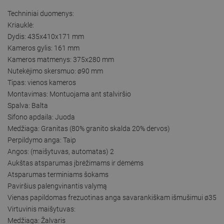
Techniniai duomenys:
Kriauklė:
Dydis: 435x410x171 mm
Kameros gylis: 161 mm
Kameros matmenys: 375x280 mm
Nutekėjimo skersmuo: ø90 mm
Tipas: vienos kameros
Montavimas: Montuojama ant stalviršio
Spalva: Balta
Sifono apdaila: Juoda
Medžiaga: Granitas (80% granito skalda 20% dervos)
Perpildymo anga: Taip
Angos: (maišytuvas, automatas) 2
Aukštas atsparumas įbrėžimams ir dėmėms
Atsparumas terminiams šokams
Paviršius palengvinantis valymą
Vienas papildomas frezuotinas anga savarankiškam išmušimui ø35
Virtuvinis maišytuvas:
Medžiaga: Žalvaris