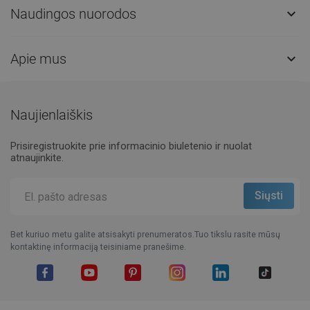
Naudingos nuorodos

Apie mus

Naujienlaiškis
Prisiregistruokite prie informacinio biuletenio ir nuolat
atnaujinkite.
Bet kuriuo metu galite atsisakyti prenumeratos.Tuo tikslu rasite mūsų
kontaktinę informaciją teisiniame pranešime.
Facebook
YouTube
Pinterest
Instagram
LinkedIn
TikTok