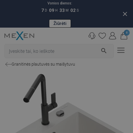
Vonios dienos:
7
09
33
01
D
H
M
S
close
Žiūrėti
0
search
Granitinės plautuvės su maišytuvu