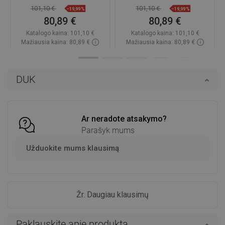
sifonas - 6505441000-20
6505441000-69
101,10 €
101,10 €
−19,99%
−19,99%
80,89 €
80,89 €
Katalogo kaina:
101,10 €
Katalogo kaina:
101,10 €
Mažiausia kaina: 80,89 €
Mažiausia kaina: 80,89 €
Prieinamumas:
Yra sandėlyje
Prieinamumas:
Yra sandėlyje
Į krepšelį
Į krepšelį
DUK
Palyginti
favorite_border
Mėgstami
Palyginti
favorite_border
Mėgstami
Ar neradote atsakymo?
Parašyk mums
Užduokite mums klausimą
Žr. Daugiau klausimų
Paklauskite apie produktą