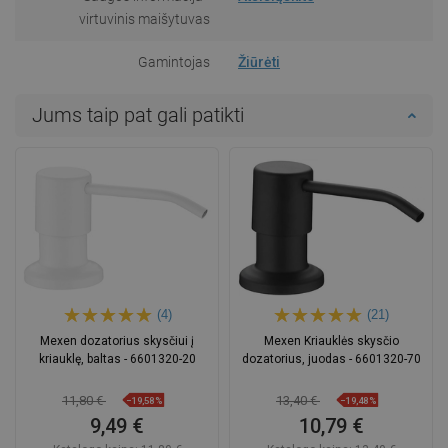
virtuvinis maišytuvas
Gamintojas
Žiūrėti
Jums taip pat gali patikti
(4)
(21)
Mexen dozatorius skysčiui į
Mexen Kriauklės skysčio
kriauklę, baltas - 6601320-20
dozatorius, juodas - 6601320-70
11,80 €
13,40 €
−19,58%
−19,48%
9,49 €
10,79 €